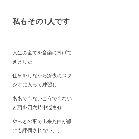
り報告
や確認
をしま
すので
私もその1人です
御安心
くださ
い。 (使
用期
限:21年
7月〜22
年12月)
人生の全てを音楽に捧げて
きました
仕事をしながら深夜にスタ
ジオに入って練習し
ああでもないこうでもない
と頭を四六時中悩ませ
やっとの事で出来た曲が誰
にも評価されない、、