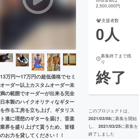
2,500,000円
まちづくり・地域活性化
支援者数
0
人
CAMPFIRE for Social Good
CAMPFIRE Creation
CAMPFIREふるさと納税
machi-ya
コミュニティ
募集終了まで残
り
終了
13万円〜17万円の超低価格でセミ
オーダー以上カスタムオーダー未
満の範囲でオーダーが出来る完全
日本製のハイクオリティなギター
を作る工房を立ち上げ、ギタリス
このプロジェクトは、
ト達に理想のギターを届け、音楽
2021/03/08
に募集を開始
し、
2021/03/25
に募集を
業界を盛り上げて貰うため、皆様
終了しました
のお力を貸してください！！