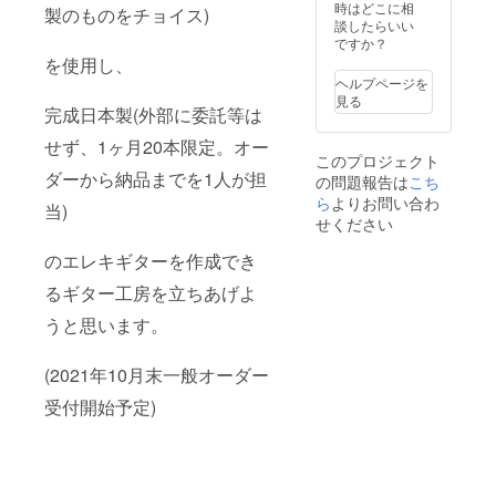
(Seymo
orシン
時はどこに相
製のものをチョイス)
ur
クロナ
談したらいい
Duncan
イズド
ですか？
製 Suhr
トレモ
を使用し、
製
ロorス
ヘルプページを
,Fender
トップ
見る
custom
バーテ
完成日本製(外部に委託等は
shop製
イル
せず、1ヶ月20本限定。オー
から選
ピース
このプロジェクト
択) フ
から選
ダーから納品までを1人が担
の問題報告は
こち
レット
択 指板:
数:21〜
ハード
ら
よりお問い合わ
当)
24フ
メイプ
せください
レット
ル、エ
から選
ボ
のエレキギターを作成でき
択 フ
ニー、
レット:
ウエン
るギター工房を立ちあげよ
ニッケ
ジ、
うと思います。
ル
ローズ
(JESCA
ウッド
R製)or
から選
(2021年10月末一般オーダー
ステン
択 PU配
レス
列レイ
受付開始予定)
(JESCA
アウ
R製) カ
ト:1S,1
ラーは
H,2H,2
基本的
S,3S,3H
になん
,SSH,H