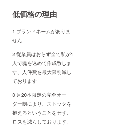
でも可
SH,HH
フィ
Sから選
ニッ
択
低価格の理由
シュ:オ
(Seymo
イル
ur
フィ
Duncan
1 ブランドネームがありま
ニッ
製 Suhr
シュor
製
せん
ラッ
,Fender
カー 納
custom
期:3ヶ
shop製
2 従業員はおらず全て私が1
月〜5ヶ
から選
月(木材
択) フ
人で魂を込めて作成致しま
やパー
レット
ツの在
数:21〜
す、人件費を最大限削減し
庫状況
24フ
ております
により
レット
前後す
から選
る可能
択 フ
3 月20本限定の完全オー
性があ
レット:
ります)
ニッケ
ダー制により、ストックを
オー
ル
ダーか
(JESCA
抱えるということをせず、
ら納品
R製)or
まで ク
ステン
ロスを減らしております。
ラウド
レス
ファン
(JESCA
ディン
R製) カ