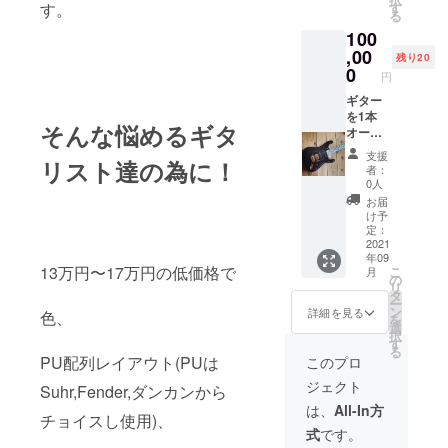
ディン
す。
す
る
グモデ
100
ル限定
指板に
,00
残り20
エボ
0
円
ニー、
ボディ
ギター
にアッ
を1本
そんな悩めるギタ
シュが
オー
選択で
ダーを
支援
リスト達の為に！
きます
受け、
者：
仕様
作成致
0人
シェイ
しま
お届
プ:スト
す。 ク
け予
ラト
ラウド
定：
キャス
ファン
2021
年09
タータ
ディン
13万円〜17万円の低価格で
こ
月
イプ、
グモデ
の
リ
テレ
ル限
タ
ー
キャス
定、指
ン
詳細を見る
色、
を
タータ
板にエ
選
択
イプか
ボニー
す
る
ら選択
が、ボ
PU配列レイアウト(PUは
このプロ
ボディ:
ディに
ジェクト
アル
アッ
Suhr,Fender,ダンカンから
ダー、
シュが
は、
All-In方
チョイスし使用)、
バス
選択で
式
です。
ウッ
きま