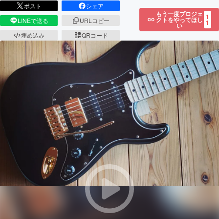
ポスト
シェア
もう一度プロジェ
1
クトをやってほし
LINEで送る
URLコピー
1
い
埋め込み
QRコード