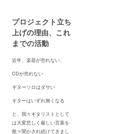
グ終了
ラーは
後、公
基本的
式LINE
になん
にて打
でも可
プロジェクト立ち
ち合わ
フィ
せ(購入
ニッ
上げの理由、これ
して頂
シュ:オ
いた順
イル
になり
フィ
までの活動
ます)→
ニッ
お見積
シュor
もりを
ラッ
出しま
カー 納
近年、楽器が売れない、
す→入
期:3ヶ
金後、
月〜5ヶ
CDが売れない
作製に
月(木材
取り掛
やパー
かりま
ツの在
ギターソロはダサい
す→製
庫状況
作→お
により
届け 最
前後す
ギターはいずれ無くなる
初に綿
る可能
密な打
性があ
ち合わ
ります)
と、我々ギタリストとして
せを行
オー
います
ダーか
は大変悲しく厳しい言葉を
が、作
ら納品
散々聞かされ続けてきまし
業工程
まで ク