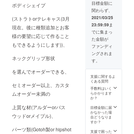
ド、
す。 仕
目標金額に
ボディシェイプ
アッ
様 シェ
関わらず、
シュか
イプ:ス
ら選択
トラト
2021/03/25
(ストラトorテレキャス(3月
ネック:
キャス
23:59:59
ま
ハード
タータ
現在。後に種類追加とお客
メイプ
イプ、
でに集まっ
ル 指板:
テレ
様の要望に応じて作ること
た金額が
ハード
キャス
もできるようにします))、
メイプ
タータ
ファンディ
ル、エ
イプか
ングされま
ボ
ら選択
ネックグリップ形状
ニー、
ボディ:
す。
ウエン
アル
ジ、
ダー、
を選んでオーダーできる、
ローズ
バス
支援に関するよ
ウッド
ウッ
くある質問
から選
ド、
セミオーダー以上、カスタ
択 PU配
アッ
手数料はいく
列レイ
シュか
ムオーダー未満の
らかかります
アウ
ら選択
か？
ト:1S,1
ネック:
上質な材(アルダーorバス
H,2H,2
ハード
目標金額に届
S,3S,3H
メイプ
かなかった場
ウッドorメイプル)、
,SSH,H
ル ブ
合どうなりま
SH,HH
リッジ:
すか？
Sから選
ハード
パーツ類(Gotoh製or hipshot
択
テイル
支援で困った