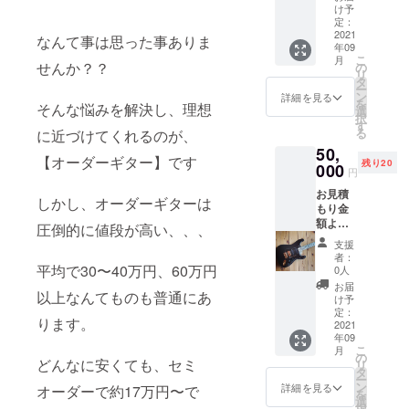
ターを
け予
作成致
定：
しま
2021
なんて事は思った事ありま
年09
す。(1
こ
月
本のみ)
せんか？？
の
リ
使用期
タ
ー
限:22年
ン
詳細を見る
を
そんな悩みを解決し、理想
1月〜23
選
択
月12月
す
る
に近づけてくれるのが、
50,
【オーダーギター】です
残り20
000
円
お見積
しかし、オーダーギターは
もり金
額より
圧倒的に値段が高い、、、
50パー
支援
セント
者：
割引し
平均で30〜40万円、60万円
0人
た価格
お届
以上なんてものも普通にあ
でギ
け予
ターを
定：
ります。
作成致
2021
年09
します
こ
月
(1本限
の
どんなに安くても、セミ
リ
定) クラ
タ
ー
ウド
ン
詳細を見る
オーダーで約17万円〜で
を
ファン
選
択