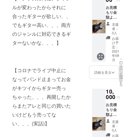
円
ルが変わったからそれに
お見積
もり金
合ったギターが欲しい、、
額より5
パーセ
でもギター高い、、、両方
支援
ント割
者：
引をし
のジャンルに対応できるギ
0人
た価格
お届
でギ
ターないかな、、、】
け予
ターを
定：
作成致
2021
年09
します
こ
月
使用期
の
リ
限:22年
タ
【コロナでライブ中止に
ー
1月〜23
ン
詳細を見る
を
年12月
選
なってバンド止まってお金
択
す
る
がキツイからギター売っ
10,
000
ちゃった、、、再開したか
円
お見積
らまたアレと同じの買いた
もり金
いけどもう売ってな
額より
30パー
支援
い、、、(実話)】
セント
者：
割引価
0人
格でギ
お届