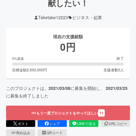
献したい！
Taketake12223
ビジネス・起業
現在の支援総額
0
円
終了
0
%達成
目標金額
2,500,000
円
支援者数
0
人
このプロジェクトは、
2021/03/08
に募集を開始し、
2021/03/25
に募集を終了しました
もう一度プロジェクトをやってほしい
11
ポスト
シェア
LINEで送る
URLコピー
埋め込み
QRコード