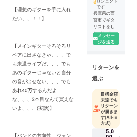
ロジェクト
です
【理想のギターを手に入れ
兵庫県の西
たい、、！！】
宮市でギタ
リストをし
ながらギ
メッセー
ターを作っ
ジを送る
【メインギターそろそろリ
ペアに出さなきゃ、、、で
も来週ライブだ、、、でも
リターンを
あのギターじゃないと自分
選ぶ
の音が出せない、、、でも
あれ40万するんだよ
目標金額
な、、、2本目なんて買えな
未達でも
リターン
いよ、、、(実話)】
が届きま
す
(All-in
方式)
5,0
【バンドの方向性、ジャン
00