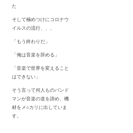
毎に
ラウド
た
しっか
ファン
り報告
ディン
や確認
グ終了
そして極めつけにコロナウ
をしま
後、公
すので
式LINE
イルスの流行、、、
御安心
にて打
くださ
ち合わ
い。 (使
せ(購入
「もう終わりだ」
用期
して頂
限:21年
いた順
7月〜22
になり
「俺は音楽を辞める」
年12月)
ます)→
作製に
「音楽で世界を変えること
取り掛
かりま
はできない」
す→製
作→お
届け 最
そう言って何人ものバンド
初に綿
密な打
マンが音楽の道を諦め、機
ち合わ
せを行
材をメ○カリに出していま
います
す。
が、作
業工程
毎に
しっか