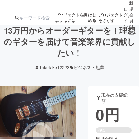
新
ロ
規
グ
会
プロジェクトを掲
はじ
プロジェクト
/
載するには
める
をさがす
イ
員
ン
登
13万円からオーダーギターを！理想
録
のギターを届けて音楽業界に貢献し
たい！
人気のプロ
注目のリ
注目の新着プロ
募集終了が近いプ
もうすぐ公開
ジェクト
ターン
ジェクト
ロジェクト
されます
Taketake12223
ビジネス・起業
アート・写真
音楽
現在の支援総
テクノロジー・ガジェット
ゲーム・サ
額
0
円
映像・映画
書籍・雑誌
0%
ビジネス・起業
チャレンジ
目標金額は