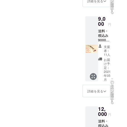
ン
詳細を見る
を
ル
き場がなく
選
択
ビー・
す
なりまし
る
サファ
た。
9,0
イア・
アイオ
00
円
ライ
この事も
送料・
ト・ア
税込み
クアマ
きっかけ
9000円
リン・
で、お店の
・お礼
ブルー
支援
存続にも関
の手紙
トパー
者：
・宝石
ズ・ト
11人
わる事か
入りガ
ルマリ
お届
ら、新しい
ラス
ン・
け予
ドーム
事をしよう
ガー
定：
スト
2021
ネッ
と思い、ク
年05
ラップ
ト・ア
こ
月
ラウドファ
2個入り
メジス
の
リ
内容：
ト・シ
ンディング
タ
ー
エメラ
トリ
ン
詳細を見る
をしようと
を
ルド・
ン・ペ
選
択
思いまし
ル
リドッ
す
る
ビー・
ト・オ
た。
12,
サファ
パー
イア・
000
ル・ク
円
アイオ
オー
送料・
ライ
ツ・翡
税込み
ト・ア
翠（ヒ