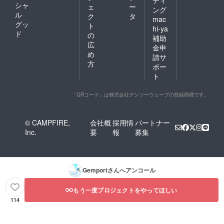
シャ
ェ
ー
ング
ル
ク
タ
mac
グッ
ト
hi-ya
ド
の
補助
広
金申
め
請サ
方
ポー
ト
「QRコード」は株式会社デンソーウェーブの登録商標です。
© CAMPFIRE,
会社概
採用情
パートナー
Inc.
要
報
募集
Gemport
さんへアンコール
もう一度プロジェクトをやってほしい
114