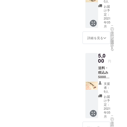
を送ら
めたり・眺
0人
せて頂
お届
めたり・コ
きま
け予
レクション
す。
定：
2021
をするのが
年05
趣味となっ
こ
月
の
リ
ておりまし
タ
ー
ン
詳細を見る
た。
を
選
択
す
る
今回コロナ
5,0
ウィルスの
00
円
影響があ
送料・
り、ジュエ
税込み
リーをオー
5000円
・お礼
ダーするお
支援
の手紙
者：
客様が激減
・宝石
9人
しました。
入りガ
お届
ラス
け予
そのことも
ドーム
定：
あり仕入れ
スト
2021
年05
ラップ
ていたたく
こ
月
内容：
の
さんの宝石
リ
エメラ
タ
ー
ルースに行
ルド・