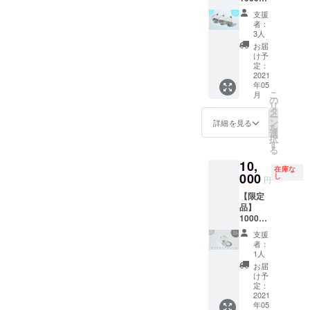
円 送
ト・ア
支援
料・税
クアマ
者：
込 ・宝
リン・
3人
石入り
ブルー
お届
ガラス
トパー
け予
ドーム
ズ・ト
定：
オーナ
2021
ルマリ
年05
メン
ン・
こ
月
ト 1
ガー
の
リ
個 ・
ネッ
タ
ー
お礼の
ト・ア
ン
詳細を見る
を
お手紙
メジス
選
択
◆製品
ト・シ
す
る
情報
トリ
10,
・ガラ
ン・ペ
在庫な
スドー
000
リドッ
し
円
ムの大
ト・オ
【限定
きさ
パー
品】
直径2.5
ル・ク
10000
㎝ ・宝
オー
円送
石の内
ツ・翡
支援
料・税
容：エ
翠（ヒ
者：
込 ・お
メラル
スイ）
1人
礼の手
ド・ル
など そ
お届
紙 ・ダ
ビー・
の他た
け予
イヤモ
サファ
定：
くさん
ンド入
2021
イア・
の種類
年05
りガラ
アイオ
が入っ