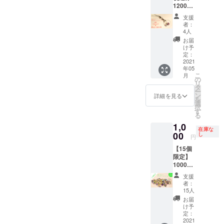
12000
クアマ
スイ）
円 ・お
リン・
など そ
支援
礼の手
ブルー
の他た
者：
紙 ・宝
トパー
くさん
4人
石入り
ズ・ト
の種類
お届
ガラス
ルマリ
が入っ
け予
ドーム
ン・
定：
ていま
スト
2021
ガー
す。 当
年05
ラップ
ネッ
店で販
こ
月
3個入り
ト・ア
の
売して
リ
内容：
メジス
タ
います
ー
エメラ
ト・シ
ン
宝石で
詳細を見る
を
ルド・
トリ
選
定価約
択
ル
ン・ペ
す
13000
る
ビー・
リドッ
円分
1,0
サファ
ト・オ
入って
在庫な
イア・
00
パー
し
います
円
アイオ
ル・ク
ので大
【15個
ライ
オー
変お得
限定】
ト・ア
ツ・翡
です。
1000
クアマ
翠（ヒ
◆製品
円 送
リン・
スイ）
情報
支援
料・税
ブルー
など そ
小瓶の
者：
込 ・訳
トパー
の他た
15人
大き
あり宝
ズ・ト
くさん
さ 直
お届
石入り
ルマリ
の種類
け予
径
ガラス
ン・
定：
が入っ
1.8cm
ドーム
2021
ガー
ていま
・直径