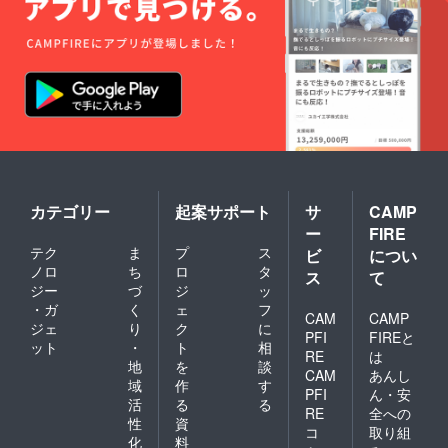
りま
す。
カテゴリー
起案サポート
サ
CAMP
ー
FIRE
テク
ま
プ
ス
ビ
につい
ノロ
ち
ロ
タ
ス
て
ジー
づ
ジ
ッ
・ガ
く
ェ
フ
CAM
CAMP
ジェ
り
ク
に
PFI
FIREと
ット
・
ト
相
RE
は
地
を
談
CAM
あんし
域
作
す
PFI
ん・安
活
る
る
RE
全への
性
資
コ
取り組
化
料