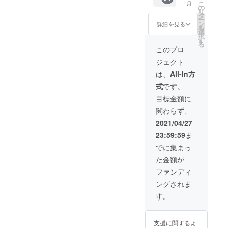
こ
月
スドー
ライ
の
ていま
リ
ム
ト・ア
タ
す。 当
ー
チャー
クアマ
ン
店で販
詳細を見る
を
ム 天然
リン・
選
売して
択
ダイヤ
ブルー
す
います
る
モンド
トパー
宝石で
このプロ
リース
ズ・ホ
定価約
ジェクト
Carat:0
ワイト
13000
.221ct
トパー
円分
は、
All-In方
Color:H
ズ・ト
入って
式
です。
Clarity:
ルマリ
います
SI-2
ン・
ので大
目標金額に
Cut:PO
ガー
変お得
関わらず、
OR ◆製
ネッ
です。
品情
ト・ア
◆製品
2021/04/27
報 ガ
メジス
情報
23:59:59
ま
ラス
ト・シ
小瓶の
ドーム
トリ
大き
でに集まっ
の大き
ン・ペ
さ 直
た金額が
さ 直
リドッ
径
径：約
ト・オ
1.8cm
ファンディ
10㎜
パー
・直径
ングされま
ル・ク
2.5cm
オー
※2種類
す。
ツ・翡
ご用意
翠(ヒス
してい
イ)など
ますが
支援に関するよ
その他
選択は