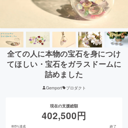
全ての人に本物の宝石を身につけ
てほしい・宝石をガラスドームに
詰めました
Gemport
プロダクト
現在の支援総額
402,500
円
終了
805
%達成