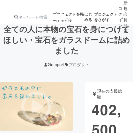
新
ロ
規
グ
会
プロジェクトを掲
はじ
プロジェクト
/
載するには
める
をさがす
イ
員
ン
登
全ての人に本物の宝石を身につけて
録
ほしい・宝石をガラスドームに詰め
ました
人気のプロ
注目のリ
注目の新着プロ
募集終了が近いプ
もうすぐ公開
ジェクト
ターン
ジェクト
ロジェクト
されます
Gemport
プロダクト
アート・写真
音楽
現在の支援総
テクノロジー・ガジェット
ゲーム・サ
額
402,
映像・映画
書籍・雑誌
500
ビジネス・起業
チャレンジ