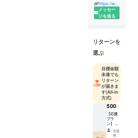
https://www.instagram.com/gem_port
フォームを
メッセー
しておりま
ジを送る
す。
私は宝飾業
に携わる仕
リターンを
事につき今
年で8年目に
選ぶ
なりまし
た。私が宝
目標金額
石に興味を
未達でも
持ったのは
リターン
子供の頃
が届きま
す
(All-in
で、当時は
方式)
天然石を集
500
めるのに夢
円
中になって
【応援
プラ
おりまし
ン】 お
た。今では
礼の
支援
宝石をある
メール
者：