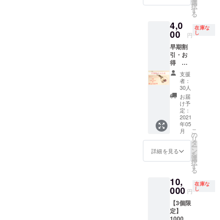
石の大
選
択
きさ・
す
る
形は商
4,0
品によ
在庫な
り異な
00
し
円
りま
早期割
す。 ◆
引・お
製品情
得
報 ガ
送料・
ラス
支援
税込み
ドーム
者：
4000円
の大き
30人
・お礼
さ 直
お届
の手紙
径：約
け予
・宝石
10㎜
定：
入りガ
2021
年05
ラス
こ
月
ドーム
の
リ
スト
タ
ー
ラップ
ン
詳細を見る
を
内容：
選
択
エメラ
す
る
ルド・
10,
ル
在庫な
ビー・
000
し
円
サファ
【3個限
イア・
定】
アイオ
10000
ライ