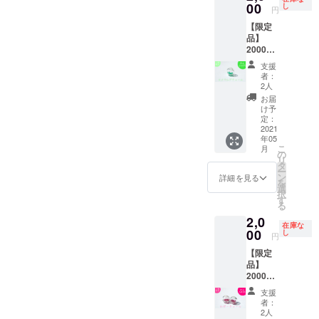
ガー
00
※宝石に
し
入って
せん。
円
ネッ
大き
います
※宝石の
【限定
ト・ル
さ・
ので大
量は同
品】
ビー・
形・種
変お得
じで
2000円
アメジ
類は商
です。
す。
送料・
スト・
品によ
◆製品
支援
税込 ・
シトリ
り異な
情報
者：
お礼の
ン・ペ
りま
2人
小瓶の
手紙 ・
リドッ
す。
大き
お届
エメラ
ト ※宝
け予
さ 直
ルド入
石の大
定：
径
りガラ
2021
きさ・
1.8cm
年05
スドー
形は
・直径
こ
月
ム
様々な
の
2.5cm
リ
チャー
物に
タ
※2種類
ー
ム ※宝
なって
ン
詳細を見る
ご用意
を
石の大
いま
選
してい
択
きさ・
す。 ◆
す
ますが
る
形は商
製品情
選択は
2,0
品によ
報 ガ
出来ま
在庫な
り異な
00
ラス
し
せん。
円
りま
ドーム
※宝石の
【限定
す。 ◆
の大き
量は同
品】
製品情
さ 直
じで
2000円
報 ガ
径：約
す。
送料・
ラス
10㎜
支援
税込 ・
ドーム
者：
お礼の
の大き
2人