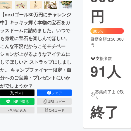
円
まちづくり・地域活性化
【nextゴール30万円にチャレンジ
中】キラキラ輝く本物の宝石をガ
CAMPFIRE for Social Good
CAMPFIRE Creation
ラスドームに詰めました。いつで
805%
CAMPFIREふるさと納税
machi-ya
コミュニティ
も身近に宝石を楽しんでほしい、
目標金額は50,000
円
こんな不況だからこそモチベー
ションが上がるようなアイテムに
支援者数
してほしいと ストラップにしまし
91
人
た。 キャンプファイヤー限定・自
分へのご宝美・プレゼントにいか
がでしょうか？
募集終了まで残
ポスト
シェア
り
LINEで送る
URLコピー
終了
埋め込み
QRコード