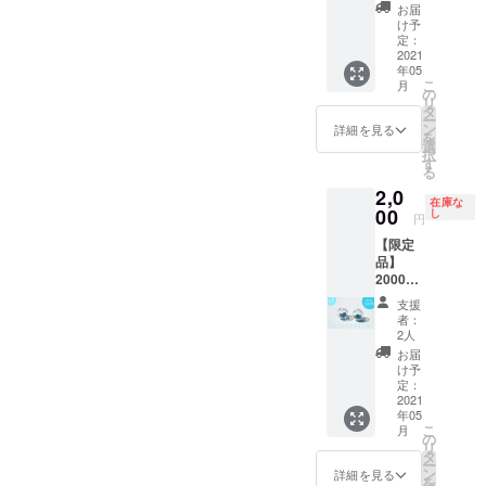
手紙 ・
さ 直
お届
ルビー
径：約
け予
入りガ
10㎜
定：
ラス
2021
年05
ドーム
こ
月
チャー
の
リ
ム ※宝
タ
ー
石の大
ン
詳細を見る
を
きさ・
選
択
形は商
す
る
品によ
2,0
り異な
在庫な
りま
00
し
円
す。 ◆
【限定
製品情
品】
報 ガ
2000円
ラス
送料・
ドーム
支援
税込 ・
の大き
者：
お礼の
さ 直
2人
手紙 ・
径：約
お届
サファ
10㎜
け予
イア入
定：
りガラ
2021
年05
スドー
こ
月
ム
の
リ
チャー
タ
ー
ム ※宝
ン
詳細を見る
を