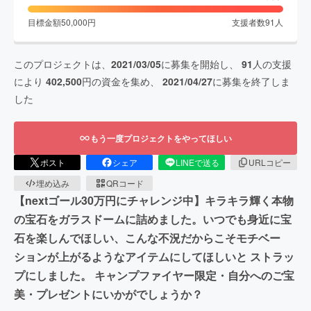
目標金額
50,000
円
支援者数
91
人
このプロジェクトは、
2021/03/05
に募集を開始し、
91
人の支援
により
402,500
円の資金を集め、
2021/04/27
に募集を終了しま
した
もう一度プロジェクトをやってほしい
ポスト
シェア
LINEで送る
URLコピー
埋め込み
QRコード
【nextゴール30万円にチャレンジ中】キラキラ輝く本物
の宝石をガラスドームに詰めました。いつでも身近に宝
石を楽しんでほしい、こんな不況だからこそモチベー
ションが上がるようなアイテムにしてほしいと ストラッ
プにしました。 キャンプファイヤー限定・自分へのご宝
美・プレゼントにいかがでしょうか？