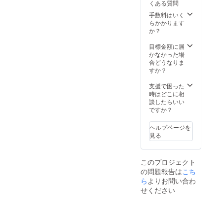
くある質問
たくさ
出来ま
んの種
手数料はいく
せん。
類が
らかかります
※宝石の
入って
か？
量は同
いま
じで
す。特
目標金額に届
す。
にエメ
かなかった場
ラル
合どうなりま
ド・サ
すか？
ファイ
ア・ル
支援で困った
ビーも
時はどこに相
出来る
談したらいい
だけた
ですか？
くさん
入れさ
ヘルプページを
せて頂
見る
きまし
た。 ※
ルース
このプロジェクト
はジュ
の問題報告は
こち
エリー
ら
よりお問い合わ
製品か
ら外し
せください
た物も
一部あ
ります
ので、