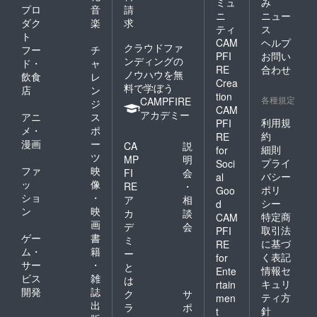
ミュ
み
プロ
音
請
ニ
ニュー
ダク
楽
求
ティ
ス
ト
CAM
ヘルプ
クラウドファ
フー
チ
PFI
お問い
ンディングの
ド・
ャ
RE
合わせ
ノウハウを無
飲食
レ
Crea
料で学ぼう
店
ン
tion
各種規定
CAMPFIRE
ジ
CAM
アカデミー
アニ
ス
利用規
PFI
メ・
ポ
約
RE
漫画
ー
CA
説
細則
for
ツ
MP
明
プライ
Soci
ファ
映
FI
会
バシー
al
ッ
像
RE
・
ポリ
Goo
ショ
・
ア
相
シー
d
ン
映
カ
談
特定商
CAM
画
デ
会
取引法
PFI
ゲー
書
ミ
に基づ
RE
ム・
籍
ー
く表記
for
サー
・
と
情報セ
Ente
ビス
雑
は
キュリ
rtain
開発
誌
ク
サ
ティ方
men
出
ラ
ポ
針
t