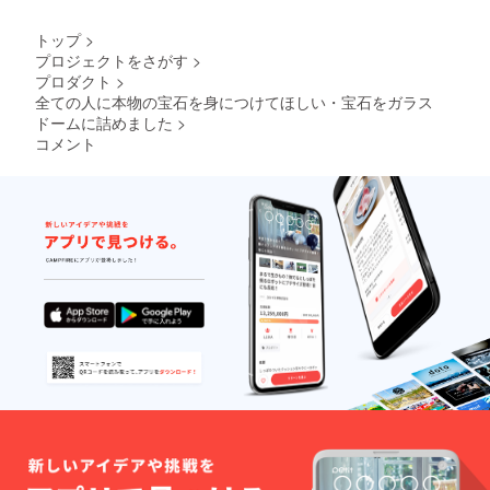
少し傷
があっ
トップ
>
たり、
プロジェクトをさがす
>
欠けて
プロダクト
>
いる物
全ての人に本物の宝石を身につけてほしい・宝石をガラス
ありま
す。ご
ドームに詰めました
>
了承く
コメント
ださ
い。目
安です
が欠け
なし8割
と傷や
欠けが2
割に
なって
おりま
す。 ※
ガラス
になり
ますの
で強い
衝撃に
より割
れてし
まう恐
れがあ