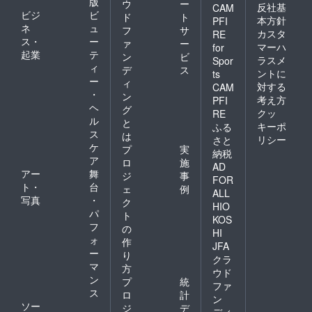
版
ウ
ー
反社基
CAM
ビジ
ビ
ド
ト
本方針
PFI
ネ
ュ
フ
サ
カスタ
RE
ス・
ー
ァ
ー
マーハ
for
起業
テ
ン
ビ
ラスメ
Spor
ィ
デ
ス
ントに
ts
ー
ィ
対する
CAM
・
ン
考え方
PFI
ヘ
グ
クッ
RE
ル
と
キーポ
ふる
ス
は
リシー
さと
ケ
プ
実
納税
ア
ロ
施
AD
アー
舞
ジ
事
FOR
ト・
台
ェ
例
ALL
写真
・
ク
HIO
パ
ト
KOS
フ
の
HI
ォ
作
JFA
ー
り
クラ
マ
方
ウド
ン
プ
統
ファ
ス
ロ
計
ン
ソー
ジ
デ
ディ