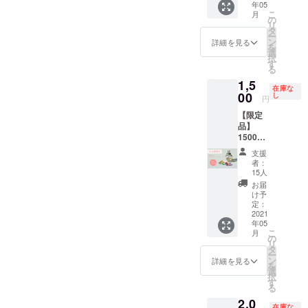
年05
チャー
ネッ
す。 当
2.5cm
こ
月
ム 1
ト・ア
の
店で販
※2種類
リ
個 ・
メジス
タ
売して
ご用意
ー
お礼の
ト・シ
ン
います
詳細を見る
してい
を
お手紙
トリ
選
宝石で
ますが
択
◆製品
ン・ペ
す
定価約
選択は
る
情報
リドッ
26000
出来ま
1,5
・ガラ
ト・オ
円分
せん。
在庫な
スドー
00
パー
し
入って
※宝石の
円
ムの大
ル・ク
います
量は同
【限定
きさ
オー
ので大
じで
品】
直径10
ツ・翡
変お得
す。
1500円
㎜ ・宝
翠（ヒ
です。
送料・
石の内
スイ）
◆製品
支援
税込 ・
容：欠
など そ
情報
者：
お礼の
け・割
の他た
15人
小瓶の
手紙 ・
れ・汚
くさん
大き
お届
宝石入
れ等の
の種類
け予
さ 直
りガラ
宝石を
定：
が入っ
径
スドー
2021
入れて
ていま
1.8cm
年05
ム
いま
す。 当
・直径
こ
月
チャー
す。こ
の
店で販
2.5cm
リ
ム 内
ちらを
タ
売して
※2種類
ー
容：
ご理解
ン
います
詳細を見る
ご用意
を
クォー
の上ご
選
宝石で
してい
択
ツ・エ
支援お
す
定価約
ますが
る
メラル
願いし
39000
選択は
2,0
ド・
ます。
円分
出来ま
在庫な