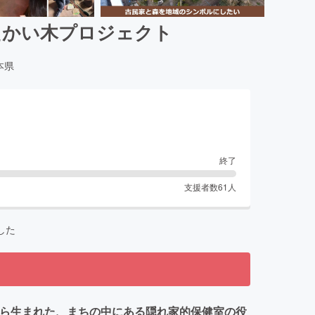
たかい木プロジェクト
本県
終了
支援者数
61
人
した
から生まれた、まちの中にある隠れ家的保健室の役