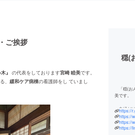
・ご挨拶
穏(
い木』
の代表をしております
宮崎 睦美
です。
る、
緩和ケア病棟
の看護師をし ていまし
「穏(おん
美です。
血縁だけ
https://r
ん）』と
新しい地域
https://
https://
年築の古民
職種と老