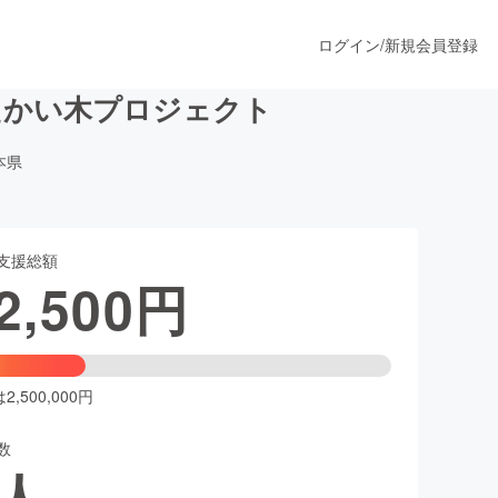
ログイン
/
新規会員登録
たかい木プロジェクト
本県
うすぐ公開されます
支援総額
プロダクト
2,500
円
ファッション
スポーツ
,500,000円
数
ア
ソーシャルグッド
人