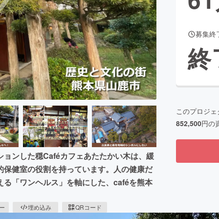
募集終
CAMPFIRE for Social Good
CAMPFIRE Creation
終
CAMPFIREふるさと納税
machi-ya
コミュニティ
このプロジェ
852,500
円の
ョンした穏Caféカフェあたたかい木は、緩
的保健室の役割を持っています。人の健康だ
る「ワンヘルス」を軸にした、caféを熊本
ピー
埋め込み
QRコード