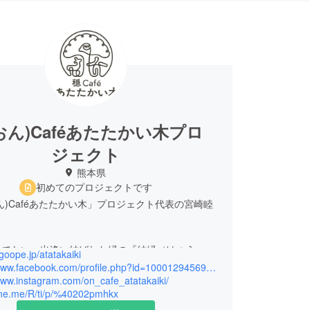
おん)Caféあたたかい木プロ
ジェクト
熊本県
初めてのプロジェクトです
)Caféあたたかい木」プロジェクト代表の宮崎睦
でない、出逢い結ばれた縁の『結縁（けつえ
.goope.jp/atatakaiki
して、その町で生まれ・育ち・看取り・支え合える
https://www.facebook.com/profile.php?id=100012945691694
型家族のスタイルとなれる居場所を、およそ130
www.instagram.com/on_cafe_atatakaiki/
line.me/R/ti/p/%40202pmhkx
家をリノベーションし、caféを入口に、地域と他
若男女、様々な関わり合いの中で、安心安全な拠点