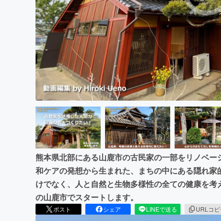
まちづくり・地域活性化
熊本県北部にある山鹿市の古民家の一部をリノベーシ
和ケアの発想から生まれた、まちの中にある隠れ家
けでなく、人と自然と生物多様性の全ての健康を考え
の山鹿市でスタートします。
ポスト
シェア
LINEで送る
URLコ