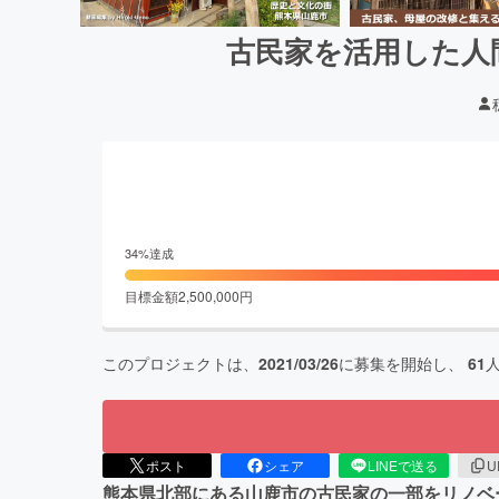
古民家を活用した人
34
%達成
目標金額
2,500,000
円
このプロジェクトは、
2021/03/26
に募集を開始し、
61
ポスト
シェア
LINEで送る
U
熊本県北部にある山鹿市の古民家の一部をリノベ