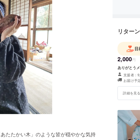
を作りま
それは、
県山鹿市
リターン
人が自分
く。さら
目
の健康と
2,000
円
かな自然
ありがとうメ
めの拠点
支援者：9
します。
お届け予定
詳細を見
「あたたかい木」のような皆が穏やかな気持