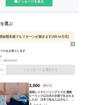
メッセージを送る
す。
誰一人として取り残さない循環型地域社会を熊本
で実現させるプロジェクトになります。
を選ぶ
の本来ある力に気付き、人間力を取り戻してい
には、人だけでなく、自然や生態系の健康をひとつ
標金額未達でもリターンが届きます
(All-in方式)
捉える、ワンヘルスを軸に、人と自然が繋がり、豊
の保全と誇りをもって、命を繋げていける、そのた
ールをお送りします
となる古民家改修第一段階のクラファンをスタート
人
：2021年04月
このリターンを選択する
る
3,000
円
残り
19
遠隔レイキヒーリング２０分 靈氣
ヒーリングは日本の京都で生まれま
したが、日本で知る人は少なく、欧
米やオーストラリアではポピュラー
支援者：1人