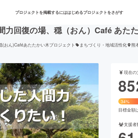
プロジェクトを掲載するには
はじめる
プロジェクトをさがす
間力回復の場、穏（おん）Café あた
穏(おん)Caféあたたかい木プロジェクト
まちづくり・地域活性化
熊
注目のリターン
注目の新着プロジェクト
募集終了が近いプロジェクト
も
現在の
音楽
舞台・パフォーマンス
85
ゲーム・サービス開発
フード・飲食店
34%
書籍・雑誌出版
アニメ・漫画
目標金額は2
支援者
チャレンジ
ビューティー・ヘルスケ
61