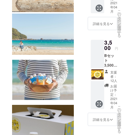
ーサ
2021
年04
マーオ
こ
月
レン
の
リ
ジ】１
タ
ー
Kgセッ
ン
詳細を見る
を
ト
選
択
（5000
す
る
円相
3,5
当） ■
伊豆柑
00
円
橘ゼ
Bセッ
リー
ト
ニュー
3,500円
サマー
（5000
オレン
支援
円相
ジ２個
者：
当） ■
■伊豆柑
12人
伊豆柑
橘ゼ
お届
橘ゼ
リー
け予
リー
温州み
定：
ニュー
2021
かん3個
年04
サマー
■伊豆柑
こ
月
オレン
橘ゼ
の
リ
ジ1個 ■
リー
タ
ー
伊豆柑
だいだ
ン
詳細を見る
を
橘ゼ
い２個
選
択
リー
■伊豆下
す
る
温州み
田産柑