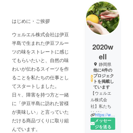
はじめに・ご挨拶
ウェルエル株式会社は伊豆
半島で生まれた伊豆フルー
2020w
ツの味をストレートに感じ
ell
てもらいたいと、自然の味
静岡県
わいが伝わるスイーツを作
他に4件の
プロジェク
ることを私たちの仕事とし
トを掲載し
てスタートしました。
ています
【ウェルエ
日々、障害を持つ方と一緒
ル株式会
に「伊豆半島に訪れた皆様
社】私たち
が美味しい」と言っていた
はグループ
https://www.well-l.com/
企業である
だける商品づくりに取り組
メッセー
障がい者就
ジを送る
んでいます。
労支援事業