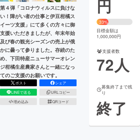
円
第４弾「コロナウィルスに負けな
まちづくり・地域活性化
い！障がい者の仕事と伊豆柑橘ス
33%
イーツ支援」にて多くの方々に御
目標金額は
CAMPFIRE for Social Good
CAMPFIRE Creation
支援いただきましたが、年末年始
1,000,000円
CAMPFIREふるさと納税
machi-ya
コミュニティ
及び春の観光シーズンの売上が俄
かに曇って参りました。存続のた
支援者数
72
人
め、下田特産ニューサマーオレン
ジ柑橘生産農家さんと一緒になっ
てのご支援のお願いです。
ポスト
シェア
募集終了まで残
LINEで送る
URLコピー
り
終了
埋め込み
QRコード