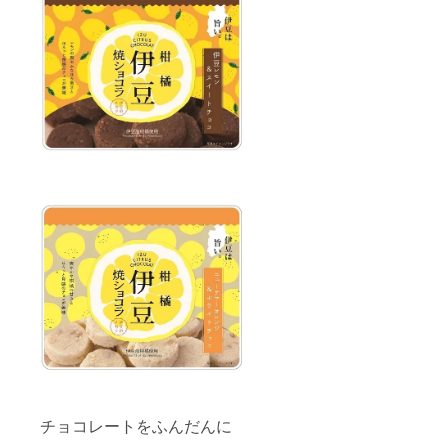
いこと
た。冷
東より
橘ゼ
から縁
凍して
南の温
リー温
起物と
シャー
暖な地
州みか
され、
ベット
域で栽
ん 【ふ
強い酸
のよう
培、ほ
じのく
味と爽
にして
かの柑
に新商
やかさ
もおい
橘に比
品セレ
が特徴
しく召
べて糖
クショ
です。
し上が
度が高
ン金賞
長所で
れま
く、ふ
受賞商
ある爽
す。 食
くよか
品】 関
やかな
べたこ
なコク
東より
風味や
とのな
も感じ
南の温
酸味を
い酸味
られま
暖な地
壊さ
の美味
す。 レ
域で栽
ず、そ
しさに
シピは
培、ほ
れでも
シリー
「果実
かの柑
食べや
ズ中で
そのも
橘に比
すいレ
も意外
のを食
べて糖
シピに
性一
べてい
度が高
しまし
番。
る感
く、ふ
た。冷
「手作
じ」を
くよか
凍して
り」で
大切に
なコク
シャー
搾汁し
し、ゼ
も感じ
ベット
ていま
リーの
られま
のよう
す。 ＊
中に約5
す。 レ
にして
伊豆柑
チョコレートをふんだんに
個程度
シピは
もおい
橘ゼ
のみか
「果実