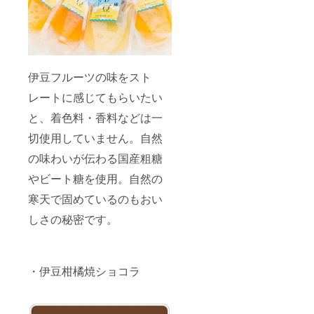
り」に
品】 静
品】 静
しまし
こだわ
岡県が
岡県が
た。冷
りまし
生産量
生産量
凍して
た。 シ
日本
日本
シャー
リーズ
一。果
一。果
ベット
中の中
肉が落
肉が落
のよう
で一番
ちにく
ちにく
にして
伊豆フルーツの味をスト
人気の
いこと
いこと
もおい
商品で
から縁
レートに感じてもらいたい
から縁
しく召
す。 ＊
起物と
起物と
し上が
伊豆柑
と、着色料・香料などは一
され、
され、
れま
橘ゼ
強い酸
強い酸
す。 食
切使用していません。自然
リーだ
味と爽
味と爽
べたこ
いだい
やかさ
やかさ
とのな
の味わいが伝わる国産粗糖
【ふじ
が特徴
が特徴
い酸味
のくに
です。
です。
の美味
やビート糖を使用。自然の
新商品
長所で
＊伊豆
しさに
セレク
ある爽
柑橘ゼ
寒天で固めているのもおい
シリー
ション
やかな
リー温
ズ中で
金賞受
しさの秘密です。
風味や
州みか
も意外
賞商
酸味を
ん 【ふ
性一
品】 静
壊さ
じのく
番。
岡県が
ず、そ
に新商
「手作
生産量
れでも
品セレ
り」で
・伊豆柑橘焼ショコラ
日本
食べや
クショ
搾汁し
一。果
すいレ
ン金賞
ていま
肉が落
シピに
受賞商
す。 ＊
ちにく
しまし
品】 関
伊豆柑