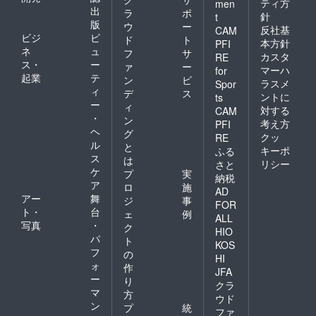
ティ方
men
出
ラ
ポ
針
t
版
ウ
ー
反社基
CAM
ビジ
ビ
ド
ト
本方針
PFI
ネ
ュ
フ
サ
カスタ
RE
ス・
ー
ァ
ー
マーハ
for
起業
テ
ン
ビ
ラスメ
Spor
ィ
デ
ス
ントに
ts
ー
ィ
対する
CAM
・
ン
考え方
PFI
ヘ
グ
クッ
RE
ル
と
キーポ
ふる
ス
は
リシー
さと
ケ
プ
実
納税
ア
ロ
施
AD
アー
舞
ジ
事
FOR
ト・
台
ェ
例
ALL
写真
・
ク
HIO
パ
ト
KOS
フ
の
HI
ォ
作
JFA
ー
り
クラ
マ
方
ウド
ン
プ
統
ファ