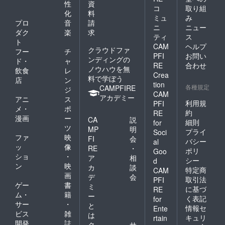
性
資
コ
取り組
化
料
ミュ
み
プロ
音
請
ニ
ニュー
ダク
楽
求
ティ
ス
ト
CAM
ヘルプ
クラウドファ
フー
チ
PFI
お問い
ンディングの
ド・
ャ
RE
合わせ
ノウハウを無
飲食
レ
Crea
料で学ぼう
店
ン
tion
各種規定
CAMPFIRE
ジ
CAM
アカデミー
アニ
ス
利用規
PFI
メ・
ポ
約
RE
漫画
ー
CA
説
細則
for
ツ
MP
明
プライ
Soci
ファ
映
FI
会
バシー
al
ッ
像
RE
・
ポリ
Goo
ショ
・
ア
相
シー
d
ン
映
カ
談
特定商
CAM
画
デ
会
取引法
PFI
ゲー
書
ミ
に基づ
RE
ム・
籍
ー
く表記
for
サー
・
と
情報セ
Ente
ビス
雑
は
キュリ
rtain
開発
誌
ク
サ