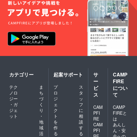
カテゴリー
起案サポート
サ
CAMP
ー
FIRE
テク
ま
プ
ス
ビ
につい
ノロ
ち
ロ
タ
ス
て
ジー
づ
ジ
ッ
・ガ
く
ェ
フ
CAM
CAMP
ジェ
り
ク
に
PFI
FIREと
ット
・
ト
相
RE
は
地
を
談
CAM
あんし
域
作
す
PFI
ん・安
活
る
る
RE
全への