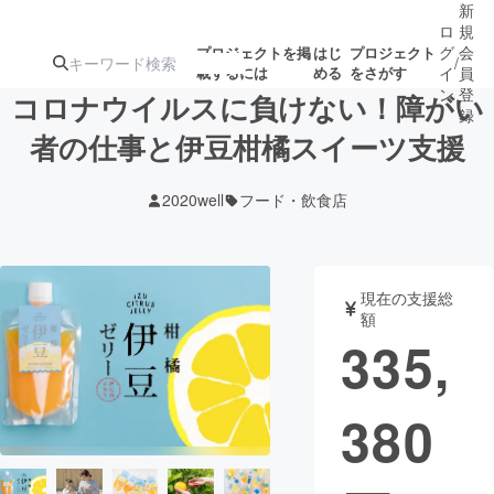
新
ロ
規
グ
会
プロジェクトを掲
はじ
プロジェクト
/
載するには
める
をさがす
イ
員
ン
登
コロナウイルスに負けない！障がい
録
者の仕事と伊豆柑橘スイーツ支援
人気のプロ
注目のリ
注目の新着プロ
募集終了が近いプ
もうすぐ公開
2020well
フード・飲食店
ジェクト
ターン
ジェクト
ロジェクト
されます
アート・写真
音楽
現在の支援総
額
335,
テクノロジー・ガジェット
ゲーム・サ
380
映像・映画
書籍・雑誌
ビジネス・起業
チャレンジ