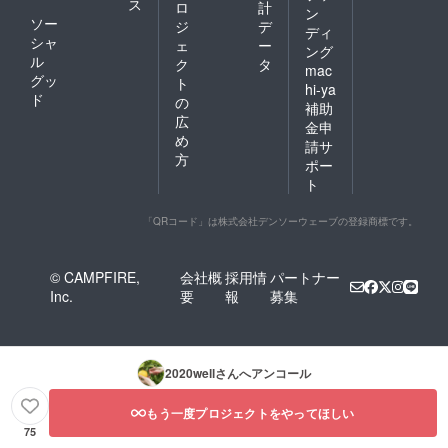
ス
ロ
計
ン
ソー
ジ
デ
ディ
シャ
ェ
ー
ング
ル
ク
タ
mac
グッ
ト
hi-ya
ド
の
補助
広
金申
め
請サ
方
ポー
ト
「QRコード」は株式会社デンソーウェーブの登録商標です。
© CAMPFIRE,
会社概
採用情
パートナー
Inc.
要
報
募集
2020well
さんへアンコール
もう一度プロジェクトをやってほしい
75