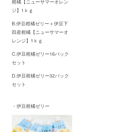
柑橘【ニューサマーオレン
ん。 グ
妙な甘
妙な甘
賞商
レープ
さとバ
さとバ
品】 静
ジ】1ｋｇ
フルー
ランス
ランス
岡県が
ツのよ
を引き
を引き
生産量
うな淡
出すた
出すた
日本
B.伊豆柑橘ゼリー＋伊豆下
い色合
めに
めに
一。果
いと爽
「手作
「手作
肉が落
田産柑橘【ニューサマーオ
やかな
り」に
り」に
ちにく
風味と
こだわ
レンジ】1ｋｇ
こだわ
いこと
上品な
りまし
りまし
から縁
香りが
た。 シ
た。 シ
起物と
特徴で
C.伊豆柑橘ゼリー16パック
リーズ
リーズ
され、
す。4月
中の中
中の中
強い酸
セット
から6月
で一番
で一番
味と爽
頃に旬
人気の
人気の
やかさ
を迎え
商品で
商品で
が特徴
D.伊豆柑橘ゼリー32パック
る伊豆
す。 ＊
す。 ＊
です。
を代表
伊豆柑
伊豆柑
長所で
セット
する特
橘ゼ
橘ゼ
ある爽
産品で
リーだ
リーだ
やかな
す。 絶
いだい
いだい
風味や
妙な甘
【ふじ
【ふじ
酸味を
さとバ
・伊豆柑橘ゼリー
のくに
のくに
壊さ
ランス
新商品
新商品
ず、そ
を引き
セレク
セレク
れでも
出すた
ション
ション
食べや
めに
金賞受
金賞受
すいレ
「手作
賞商
賞商
シピに