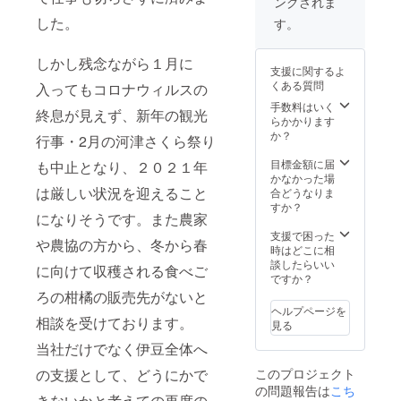
ングされま
柑橘ゼ
光が園
光が園
ジを作
リー
地に降
した。
地に降
す。
るに
ニュー
り注ぎ
り注ぎ
は、こ
サマー
ます。
ます。
のよう
オレン
しかし残念ながら１月に
また、
また、
な自然
支援に関するよ
ジ 【ふ
東伊豆
東伊豆
環境が
くある質問
入ってもコロナウィルスの
じのく
は気候
は気候
欠かせ
に新商
がとて
手数料はいく
がとて
ませ
終息が見えず、新年の観光
品セレ
も温暖
らかかります
も温暖
ん。 グ
クショ
で、年
か？
で、年
レープ
行事・2月の河津さくら祭り
ン金賞
平均気
平均気
フルー
受賞商
温が
目標金額に届
温が
も中止となり、２０２１年
ツのよ
品】 伊
15℃を
かなかった場
15℃を
うな淡
豆の海
は厳しい状況を迎えること
上回り
合どうなりま
上回り
い色合
がほど
ます。
すか？
ます。
いと爽
になりそうです。また農家
近くに
ニュー
ニュー
やかな
あり、
サマー
支援で困った
サマー
風味と
や農協の方から、冬から春
太陽の
オレン
時はどこに相
オレン
上品な
光と海
ジは温
談したらいい
ジは温
香りが
に向けて収穫される食べご
から反
暖な環
ですか？
暖な環
特徴で
射した
境を好
境を好
ろの柑橘の販売先がないと
す。4月
光が園
むた
むた
から6月
ヘルプページを
地に降
め、美
相談を受けております。
め、美
頃に旬
見る
り注ぎ
味しい
味しい
を迎え
当社だけでなく伊豆全体へ
ます。
ニュー
ニュー
る伊豆
また、
サマー
サマー
を代表
このプロジェクト
の支援として、どうにかで
東伊豆
オレン
オレン
する特
の問題報告は
こち
は気候
ジを作
ジを作
産品で
きないかと考えての再度の