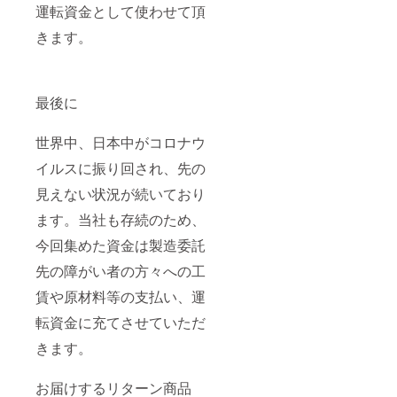
ン金賞
のを食
イート
運転資金として使わせて頂
受賞商
べてい
チョコ
品】 関
る感
きます。
レート
東より
じ」を
にはレ
南の温
大切に
モンを
暖な地
し、ゼ
合わせ
域で栽
リーの
まし
最後に
培、ほ
中に約5
た。
かの柑
個程度
橘に比
のみか
世界中、日本中がコロナウ
べて糖
んを使
度が高
用して
イルスに振り回され、先の
く、ふ
おりま
くよか
す。 ＊
見えない状況が続いており
なコク
伊豆柑
も感じ
ます。当社も存続のため、
橘ゼ
られま
リーは
今回集めた資金は製造委託
す。 レ
ちみつ
シピは
レモン
先の障がい者の方々への工
「果実
（新商
そのも
品） 伊
賃や原材料等の支払い、運
のを食
東産レ
べてい
モンと
転資金に充てさせていただ
る感
国産は
じ」を
きます。
ちみつ
大切に
の柑橘
し、ゼ
ゼリー
お届けするリターン商品
リーの
です。