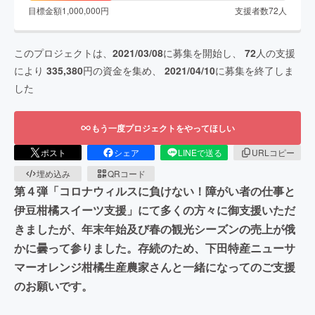
目標金額
1,000,000
円
支援者数
72
人
このプロジェクトは、
2021/03/08
に募集を開始し、
72
人の支援
により
335,380
円の資金を集め、
2021/04/10
に募集を終了しま
した
もう一度プロジェクトをやってほしい
ポスト
シェア
LINEで送る
URLコピー
埋め込み
QRコード
第４弾「コロナウィルスに負けない！障がい者の仕事と
伊豆柑橘スイーツ支援」にて多くの方々に御支援いただ
きましたが、年末年始及び春の観光シーズンの売上が俄
かに曇って参りました。存続のため、下田特産ニューサ
マーオレンジ柑橘生産農家さんと一緒になってのご支援
のお願いです。