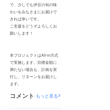
中に約5
レモン
で、少しでも伊豆の旬の味
個程度
とはち
のみか
みつの
わいをみなさまにお届けで
んを使
美味し
用して
さが引
きれば幸いです。
おりま
き立つ
す。 ＊
よう絶
ご支援をどうぞよろしくお
伊豆柑
妙のバ
願いします！
橘ゼ
ランス
リーは
で仕上
ちみつ
げまし
レモン
た。閉
（新商
じる
品） 伊
本プロジェクトはAll-in方式
東産レ
モンと
で実施します。目標金額に
国産は
ちみつ
満たない場合も、計画を実
の柑橘
ゼリー
行し、リターンをお届けし
です。
ます。
レモン
とはち
みつの
コメント
もっと見る
美味し
さが引
き立つ
よう絶