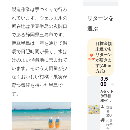
所「株式会
製造作業は手づくりで行わ
社ワーク
れています。ウェルエルの
リターンを
フェア」の
食品事業部
所在地は伊豆半島の玄関口
選ぶ
門として、
である静岡県三島市です。
平成28年に
伊豆半島は一年を通じて温
目標金額
設立した会
未達でも
社です。働
暖で日照時間が長く、水は
リターン
く人にも食
けのよい傾斜地に恵まれて
が届きま
べる人にも
す
(All-in
います。そのうえ雨量が少
伊豆の魅力
方式)
を感じても
なくおいしい柑橘・果実が
3,5
らいたいと
00
育つ気候を持った半島で
円
日々もの作
Aセット
す。
りに取り組
伊豆柑
橘ゼ
んでいま
リー７
す。
支援
パック
者：
＋伊豆
35人
下田産
お届
柑橘
け予
【ニュ
定：