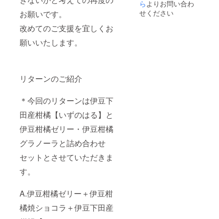
がとて
ら
よりお問い合わ
るに
るに
す。 絶
も温暖
は、こ
は、こ
せください
妙な甘
お願いです。
で、年
のよう
のよう
さとバ
平均気
な自然
改めてのご支援を宜しくお
な自然
ランス
温が
環境が
環境が
を引き
15℃を
願いいたします。
欠かせ
欠かせ
出すた
上回り
ませ
ませ
めに
ます。
ん。 グ
ん。 グ
「手作
ニュー
レープ
レープ
り」に
サマー
フルー
フルー
こだわ
リターンのご紹介
オレン
ツのよ
ツのよ
りまし
ジは温
うな淡
うな淡
た。 シ
暖な環
い色合
い色合
リーズ
＊今回のリターンは伊豆下
境を好
いと爽
いと爽
中の中
むた
やかな
やかな
田産柑橘【いずのはる】と
で一番
め、美
風味と
風味と
人気の
味しい
伊豆柑橘ゼリー・伊豆柑橘
上品な
上品な
商品で
ニュー
香りが
香りが
す。 ＊
グラノーラと詰め合わせ
サマー
特徴で
特徴で
伊豆柑
オレン
す。4月
す。4月
橘ゼ
セットとさせていただきま
ジを作
から6月
から6月
リーだ
るに
頃に旬
頃に旬
いだい
す。
は、こ
を迎え
を迎え
【ふじ
のよう
る伊豆
る伊豆
のくに
な自然
を代表
を代表
A.伊豆柑橘ゼリー＋伊豆柑
新商品
環境が
する特
する特
セレク
欠かせ
産品で
橘焼ショコラ＋伊豆下田産
産品で
ション
ませ
す。 絶
す。 絶
金賞受