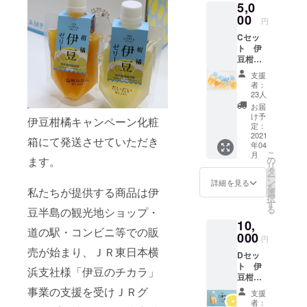
5,0
かん1個
橘
■伊豆柑
00
【ニュ
円
橘ゼ
ーサ
Cセッ
リー
マーオ
ト 伊
だいだ
レン
豆柑橘
い1個 ■
ジ】１
ゼリー
伊豆柑
ｋｇ ＊
支援
5000円
橘焼
伊豆柑
者：
セット
ショコ
橘ゼ
23人
（7000
ラ
リー
お届
円相
ニュー
ニュー
け予
伊豆柑橘キャンペーン化粧
当） ■
サマー
定：
サマー
伊豆柑
2021
オレン
オレン
箱にて発送させていただき
年04
橘ゼ
ジ＆ホ
ジ 【ふ
こ
月
リーだ
ワイト
の
ます。
じのく
リ
いだい4
チョコ1
タ
に新商
ー
個 ■伊
個 ■伊
ン
品セレ
詳細を見る
を
豆柑橘
私たちが提供する商品は伊
豆柑橘
選
クショ
択
ゼリー
焼ショ
す
ン金賞
る
豆半島の観光地ショップ・
みかん4
コラ
受賞商
10,
個 ■伊
伊豆レ
品】 伊
道の駅・コンビニ等での販
豆柑橘
000
モン＆
豆の海
円
ゼリー
スイー
がほど
売が始まり、ＪＲ東日本横
Dセッ
ニュー
トチョ
近くに
ト 伊
サマー
コ1個 ■
あり、
浜支社様「伊豆のチカラ」
豆柑橘
オレン
伊豆下
太陽の
ゼリー
ジ4個 ■
事業の支援を受けＪＲグ
田産柑
光と海
支援
10000
伊豆柑
橘
から反
者：