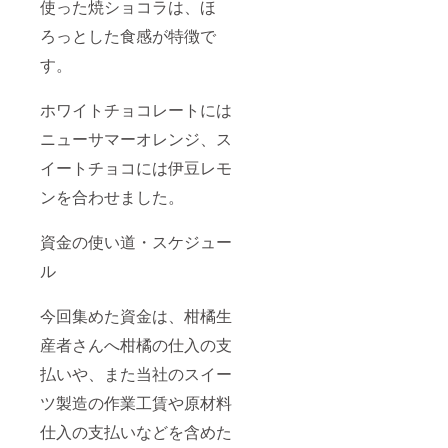
使った焼ショコラは、ほ
しく召
リー温
んを使
そのも
し上が
州みか
用して
のを食
ろっとした食感が特徴で
れま
ん 【ふ
おりま
べてい
す。 食
じのく
す。 ＊
る感
す。
べたこ
に新商
伊豆柑
じ」を
とのな
品セレ
橘焼
大切に
い酸味
クショ
ショコ
し、ゼ
ホワイトチョコレートには
の美味
ン金賞
ラ チョ
リーの
しさに
受賞商
ニューサマーオレンジ、ス
コレー
中に約5
シリー
品】 関
トをふ
個程度
ズ中で
イートチョコには伊豆レモ
東より
んだん
のみか
も意外
南の温
に使っ
んを使
ンを合わせました。
性一
暖な地
た焼
用して
番。
域で栽
ショコ
おりま
「手作
培、ほ
ラは、
す。
資金の使い道・スケジュー
り」で
かの柑
ほろっ
搾汁し
橘に比
とした
ル
ていま
べて糖
食感が
す。 ＊
度が高
特徴で
伊豆柑
く、ふ
す。 ホ
今回集めた資金は、柑橘生
橘ゼ
くよか
ワイト
リー温
産者さんへ柑橘の仕入の支
なコク
チョコ
州みか
も感じ
レート
払いや、また当社のスイー
ん 【ふ
られま
には
じのく
す。 レ
ニュー
ツ製造の作業工賃や原材料
に新商
シピは
サマー
品セレ
「果実
オレン
仕入の支払いなどを含めた
クショ
そのも
ジ、ス