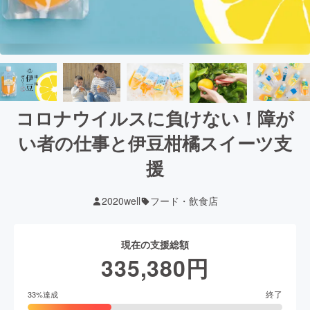
コロナウイルスに負けない！障が
い者の仕事と伊豆柑橘スイーツ支
援
2020well
フード・飲食店
現在の支援総額
335,380
円
終了
33
%達成