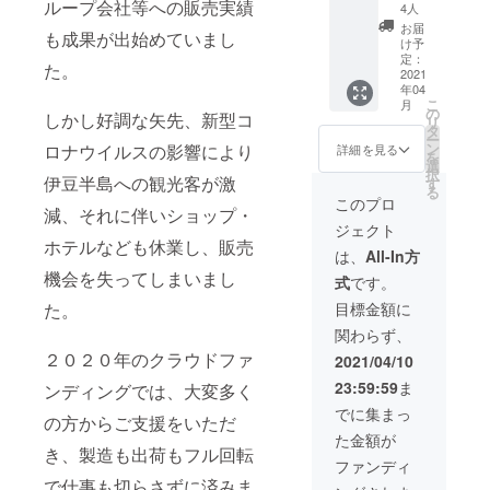
円セッ
ループ会社等への販売実績
橘ゼ
【ニュ
4人
射した
ト
リーは
ーサ
光が園
お届
も成果が出始めていまし
（1400
ちみつ
マーオ
け予
地に降
0円相
レモン4
定：
レン
り注ぎ
た。
当） ■
2021
個（新
ジ】１
ます。
年04
伊豆柑
商品）
ｋｇ ＊
また、
こ
月
橘ゼ
＊伊豆
の
伊豆柑
東伊豆
しかし好調な矢先、新型コ
リ
リーだ
柑橘ゼ
タ
橘ゼ
は気候
ー
いだい8
リー
ン
リー
ロナウイルスの影響により
詳細を見る
がとて
を
個 ■伊
ニュー
選
ニュー
も温暖
択
豆柑橘
伊豆半島への観光客が激
サマー
す
サマー
で、年
る
ゼリー
オレン
オレン
このプロ
平均気
減、それに伴いショップ・
みかん8
ジ 【ふ
ジ 【ふ
温が
ジェクト
個 ■伊
じのく
じのく
15℃を
ホテルなども休業し、販売
豆柑橘
に新商
に新商
は、
All-In方
上回り
ゼリー
品セレ
品セレ
ます。
機会を失ってしまいまし
式
です。
ニュー
クショ
クショ
ニュー
サマー
ン金賞
ン金賞
目標金額に
た。
サマー
オレン
受賞商
受賞商
オレン
関わらず、
ジ8個 ■
品】 伊
品】 伊
ジは温
伊豆柑
豆の海
２０２０年のクラウドファ
豆の海
2021/04/10
暖な環
橘ゼ
がほど
がほど
境を好
23:59:59
ま
ンディングでは、大変多く
リーは
近くに
近くに
むた
ちみつ
あり、
あり、
でに集まっ
め、美
の方からご支援をいただ
レモン8
太陽の
太陽の
味しい
た金額が
個（新
光と海
光と海
ニュー
き、製造も出荷もフル回転
商品）
から反
から反
ファンディ
サマー
＊伊豆
射した
射した
オレン
で仕事も切らさずに済みま