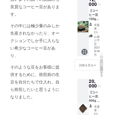
000
円
良質なコーヒー豆がありま
【コー
す。
ヒー豆
100g定
期便
支援
その中には極少量のみしか
（12ヶ
者：
月）】
2人
生産されなかったり、オー
毎月1回
お届
当店が
クションでしか手に入らな
け予
焙煎・
定：
い希少なコーヒー豆があ
厳選し
2021
年06
たコー
こ
月
り、
ヒー豆
の
リ
を100g
タ
ー
ずつ1年
ン
詳細を見る
そのような豆をお客様に提
を
間お届
選
択
けしま
す
供するために、焙煎前の生
る
す
20,
豆を自分たちで仕入れ、自
000
円
ら焙煎したいと思うように
【コー
なりました。
ヒー豆
400g ×
5種類】
支援
当店が
者：
焙煎・
0人