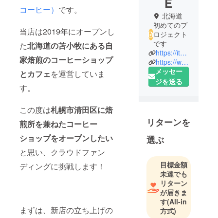
E
コーヒー）
です。
北海道
初めてのプ
当店は2019年にオープンし
ロジェクト
です
た
北海道の苫小牧にある自
https://itsukicoffee.com/
家焙煎のコーヒーショップ
https://www.instagram.com/_itsuki_coffee/
メッセー
とカフェ
を運営していま
ジを送る
す。
この度は
札幌市清田区に焙
リターンを
煎所を兼ねたコーヒー
ショッ
プをオープンしたい
選ぶ
と思い、クラウドファン
目標金額
ディングに挑戦します！
未達でも
リターン
が届きま
す
(All-in
まずは、新店の立ち上げの
方式)