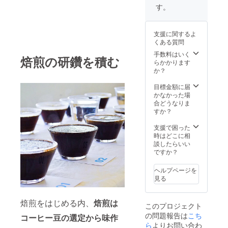
す。
支援に関するよ
くある質問
手数料はいく
焙煎の研鑽を積む
らかかります
か？
目標金額に届
かなかった場
合どうなりま
すか？
支援で困った
時はどこに相
談したらいい
ですか？
ヘルプページを
見る
焙煎をはじめる内、
焙煎は
このプロジェクト
の問題報告は
こち
コーヒー豆の選定から味作
ら
よりお問い合わ