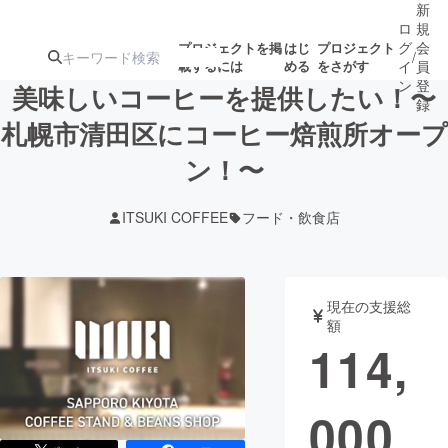
新
ロ
規
グ
会
プロジェクトを掲
はじ
プロジェクト
/
載するには
める
をさがす
イ
員
ン
登
美味しいコーヒーを提供したい！〜
録
札幌市清田区にコーヒー焙煎所オープ
ン！〜
人気のプロ
注目のリ
注目の新着プロ
募集終了が近いプ
もうすぐ公開
ジェクト
ターン
ジェクト
ロジェクト
されます
ITSUKI COFFEE
フード・飲食店
アート・写真
音楽
現在の支援総
テクノロジー・ガジェット
ゲーム・サ
額
114,
映像・映画
書籍・雑誌
000
ビジネス・起業
チャレンジ