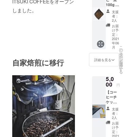
ITSUKI COFFEEをオープン
100g ×5
しました。
種類】
支援
当店が
者：
焙煎・
2人
厳選し
お届
た100g
け予
× 5種類
定：
のコー
2021
年06
ヒー豆
こ
月
をお届
の
リ
けしま
タ
ー
す
ン
詳細を見る
自家焙煎に移行
を
選
択
す
る
5,0
00
円
【コー
ヒーチ
ケット
10枚】
支援
お好き
者：
なコー
2人
ヒー1杯
お届
と交換
け予
できる
定：
コー
2021