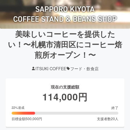
美味しいコーヒーを提供した
い！〜札幌市清田区にコーヒー焙
煎所オープン！〜
ITSUKI COFFEE
フード・飲食店
現在の支援総額
114,000
円
終了
22
%達成
目標金額
500,000
円
支援者数
20
人