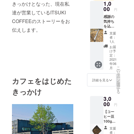
1,0
きっかけとなった、現在私
00
円
達が営業しているITSUKI
感謝の
COFFEEのストーリーをお
気持ち
を込め
伝えします。
て、
支援
メール
者：
を送ら
1人
せてい
お届
ただき
け予
ます
定：
2021
年06
こ
月
の
リ
タ
ー
カフェをはじめた
ン
詳細を見る
を
選
択
す
きっかけ
る
3,0
00
円
【コー
ヒー豆
100g×3
種類】
支援
当店が
者：