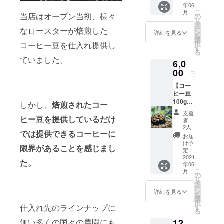
年06
ヒーチ
こ
月
ケット
当店はオープン当初、様々
の
リ
10枚を
タ
ー
なロースターが焙煎した
お届け
ン
詳細を見る
を
しま
選
択
コーヒー豆を仕入れ提供し
す。 ※
す
る
有効期
ていました。
6,0
限2023
年6月1
00
円
日
【コー
ヒー豆
100g定
しかし、
焙煎されたコー
期便
支援
（6ヶ
ヒー豆を提供しているだけ
者：
月）】
2人
では提供できるコーヒーに
毎月1回
お届
当店が
け予
限界があることを感じまし
焙煎・
定：
厳選し
2021
た。
年06
たコー
こ
月
ヒー豆
の
リ
を100g
タ
ー
ずつ半
ン
詳細を見る
を
年間お
選
択
届けし
仕入れ先のラインナップに
す
る
ます
12,
無い多くの国々の農園にも