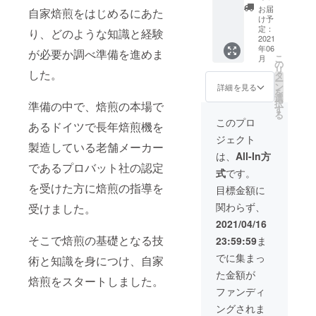
厳選し
お届
自家焙煎をはじめるにあた
た400g
け予
× 5種類
定：
り、どのような知識と経験
のコー
2021
年06
ヒー豆
が必要か調べ準備を進めま
こ
月
をお届
の
リ
けしま
した。
タ
ー
す
ン
詳細を見る
を
選
択
準備の中で、焙煎の本場で
す
る
このプロ
あるドイツで長年焙煎機を
ジェクト
製造している老舗メーカー
は、
All-In方
であるプロバット社の認定
式
です。
を受けた方に焙煎の指導を
目標金額に
関わらず、
受けました。
2021/04/16
そこで焙煎の基礎となる技
23:59:59
ま
でに集まっ
術と知識を身につけ、自家
た金額が
焙煎をスタートしました。
ファンディ
ングされま