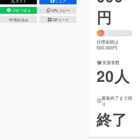
ポスト
シェア
円
LINEで送る
URLコピー
まちづくり・地域活性化
埋め込み
QRコード
CAMPFIRE for Social Good
CAMPFIRE Creation
22%
CAMPFIREふるさと納税
machi-ya
コミュニティ
目標金額は
500,000円
支援者数
20
人
募集終了まで残
り
終了