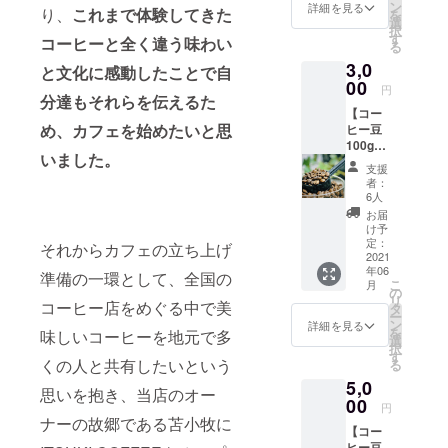
届けし
ン
詳細を見る
り、
これまで体験してきた
を
ます。
選
択
※有効期
す
コーヒーと全く違う味わい
る
限2023
3,0
年6月1
と文化に感動したことで自
日
00
円
分達もそれらを伝えるた
【コー
め、カフェを始めたいと思
ヒー豆
100g定
いました。
期便
支援
（3ヶ
者：
月）】
6人
毎月1回
お届
当店が
け予
焙煎・
定：
それからカフェの立ち上げ
厳選し
2021
年06
たコー
準備の一環として、全国の
こ
月
ヒー豆
の
リ
コーヒー店をめぐる中で美
を100g
タ
ー
ずつ3ヶ
ン
詳細を見る
を
味しいコーヒーを地元で多
月間お
選
択
届けし
す
くの人と共有したいという
る
ます
5,0
思いを抱き、当店のオー
00
円
ナーの故郷である苫小牧に
【コー
ヒー豆