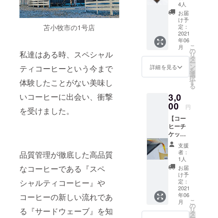
焙煎・
4人
厳選し
お届
た100g
け予
× 3種類
苫小牧市の1号店
定：
のコー
2021
年06
ヒー豆
こ
月
をお届
の
私達はある時、スペシャル
リ
けしま
タ
ー
す
ン
詳細を見る
ティコーヒーという今まで
を
選
択
体験したことがない美味し
す
る
いコーヒーに出会い、衝撃
3,0
00
円
を受けました。
【コー
ヒーチ
ケット6
枚】 お
支援
好きな
者：
品質管理が徹底した高品質
コー
1人
ヒー1杯
なコーヒーである『スペ
お届
と交換
け予
できる
シャルティコーヒー』や
定：
コー
2021
年06
コーヒーの新しい流れであ
ヒーチ
こ
月
ケット6
の
リ
る『サードウェーブ』を知
枚をお
タ
ー