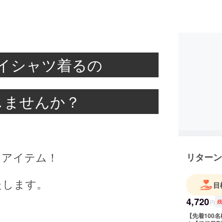
イシャツ着るの
しませんか？
トアイテム！
リターン
たします。
目
4,720
円
【先着100名