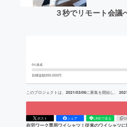
３秒でリモート会議
0
%達成
目標金額
350,000
円
このプロジェクトは、
2021/03/06
に募集を開始し、
202
ポスト
シェア
LINEで送る
U
在宅ワーク専用ワイシャツ！従来のワイシャツに