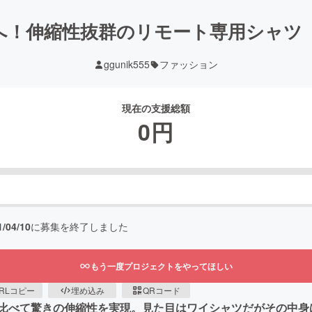
へ！伸縮性抜群のリモート専用シャツ
ggunik555
ファッション
現在の支援総額
0
円
1/04/10
に募集を終了しました
もう一度プロジェクトをやってほしい
RLコピー
埋め込み
QRコード
比べて驚きの伸縮性を実現。見た目はワイシャツだがその中身