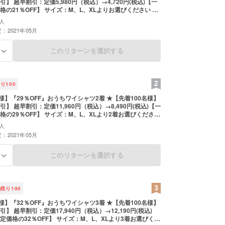
,720円(税込)【一
の21％OFF】 サイズ：M、L、XLよりお選びください 〜
 2/23~4/11までクラウドファンディング実施。 4月の末か
人
ち5月中旬にかけて順次発送予定 ※仕様・デザインにつ
：2021年05月
く変更になる場合がございます。 ※皆様のご支援により量
した場合、正規販売価格が販売予定価格より下がる可能性
ご了承くださいませ。
このリターンを選択する
る
残り
100
様】『29％OFF』おうちワイシャツ2着 ★【先着100名様】
,490円(税込)【一
格の29％OFF】 サイズ：M、L、XLより2着お選びください
〜 2/23~4/11までクラウドファンディング実施。 4月の末
人
のち5月中旬にかけて順次発送予定 ※仕様・デザインに
：2021年05月
なく変更になる場合がございます。 ※皆様のご支援により
上した場合、正規販売価格が販売予定価格より下がる可能
。ご了承くださいませ。
このリターンを選択する
る
残り
100
様】『32％OFF』おうちワイシャツ3着 ★【先着100名様】
12,190円(税込)
定価格の32％OFF】 サイズ：M、L、XLより3着お選びくだ