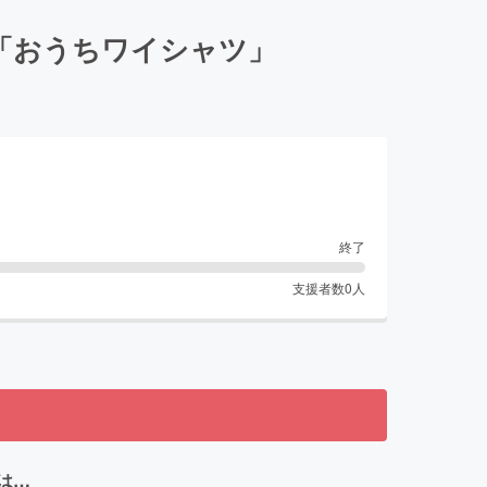
「おうちワイシャツ」
終了
支援者数
0
人
は…