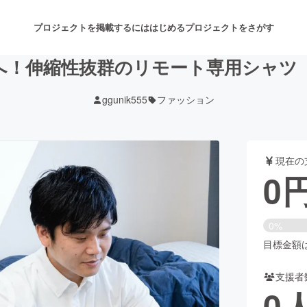
プロジェクトを掲載するには
はじめる
プロジェクトをさがす
へ！伸縮性抜群のリモート専用シャツ
ggunik555
ファッション
注目のリターン
注目の新着プロジェクト
募集終了が近いプロジェクト
も
現在の
音楽
舞台・パフォーマンス
0
ゲーム・サービス開発
フード・飲食店
0%
書籍・雑誌出版
アニメ・漫画
目標金額は3
支援者
チャレンジ
ビューティー・ヘルスケ
0