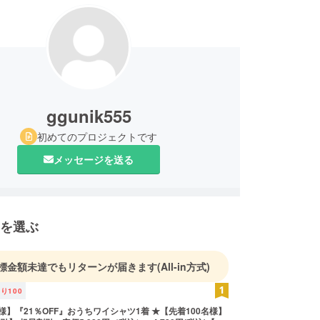
ggunik555
初めてのプロジェクトです
メッセージを送る
を選ぶ
標金額未達でもリターンが届きます
(All-in方式)
残り
100
様】『21％OFF』おうちワイシャツ1着 ★【先着100名様】