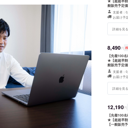
★【超超早割引】 超早割引：定価5,980円（税込）→4
般販売予定価格
スケジュール〜
支援者：0
ら第一部発送。の
お届け予定
いては予告な
産効率が向上
があります。
詳細を見
8,490
円
【先着100名
★【超超早割引】 超早割引：定価11,960円（税込）→8
般販売予定価
〜スケジュール
支援者：0
から第一部発送。
お届け予定
ついては予告
量産効率が向
性があります
詳細を見
12,190
円
【先着100名
★【超超早割引】 超早割引：定価17,940円（税込）→
【一般販売予