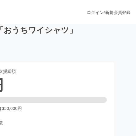
ログイン
/
新規会員登録
「おうちワイシャツ」
うすぐ公開されます
支援総額
プロダクト
円
ファッション
スポーツ
50,000円
数
ア
ソーシャルグッド
人