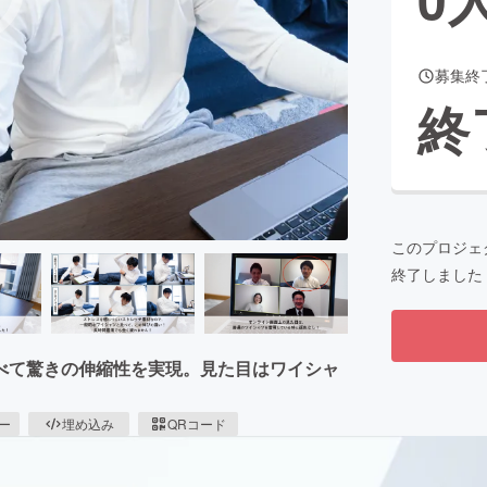
募集終
CAMPFIRE for Social Good
CAMPFIRE Creation
終
CAMPFIREふるさと納税
machi-ya
コミュニティ
このプロジェ
終了しました
べて驚きの伸縮性を実現。見た目はワイシャ
ピー
埋め込み
QRコード