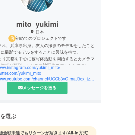
mito_yukimi
日本
初めてのプロジェクトです
生まれ。兵庫県出身。友人の撮影のモデルをしたこと
けに撮影でモデルをすることに興味を持つ。
夏より京都を中心に被写体活動を開始するとカメラマ
影依頼が殺到。カリスマ被写体モデルとしてテレビ
/www.instagram.com/yukimi_mito/
露出し、芸能活動をスタート。
twitter.com/yukimi_mito
life hack」、Rin音 × Soundcore「夜明乃唄」、Hi
https://www.youtube.com/channel/UCCb3vGImaJ3cx_tzuHmiu5A
s!「恋はケ・セラ・セラ」のMVや、ドラマBSテレ東
メッセージを送る
アオのお弁当箱」、映画「真言アイロニー」のメイ
、ショートムービー「セカイはキミのもの」11月
インとして出演するなど、モデルのみならず女優と
躍の場を広げている。
を選ぶ
標金額未達でもリターンが届きます
(All-in方式)