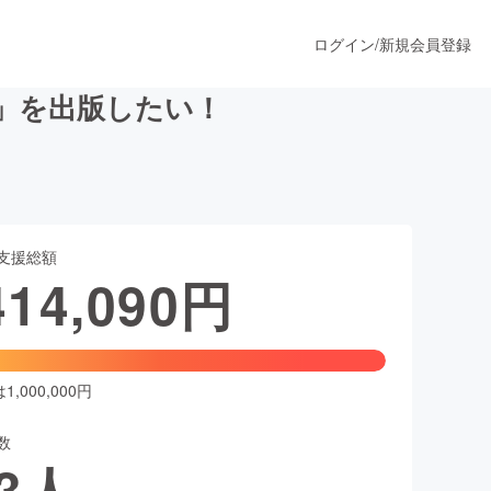
ログイン
/
新規会員登録
ト」を出版したい！
うすぐ公開されます
支援総額
プロダクト
414,090
円
ファッション
スポーツ
,000,000円
数
ア
ソーシャルグッド
3
人