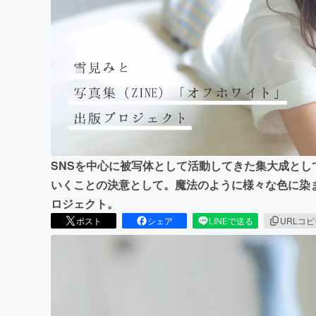
まちづくり・地域活性化
SNSを中心に被写体として活動してきた集大成と
いくことの決意として。魔法のように様々な色に染ま
ロジェクト。
ポスト
シェア
LINEで送る
URLコ