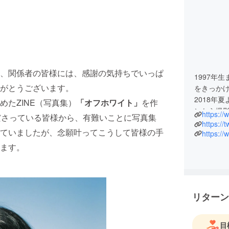
、関係者の皆様には、感謝の気持ちでいっぱ
1997年
がとうございます。
をきっか
2018年
たZINE（写真集）
「オフホワイト」
を作
ンから撮
https:/
ださっている皆様から、有難いことに写真集
などにも
https://
ていましたが、念願叶ってこうして皆様の手
Vaundy「
Cheer
ます。
「ハルと
ンキャスト
篇のヒロ
しても活
リターン
目