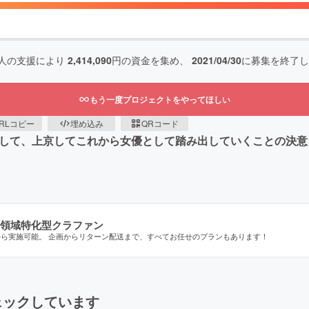
人の支援により
2,414,090
円の資金を集め、
2021/04/30
に募集を終了し
もう一度プロジェクトをやってほしい
RLコピー
埋め込み
QRコード
として、上京してこれから女優として踏み出していくことの決
領域特化型クラファン
から実施可能。 企画からリターン配送まで、すべてお任せのプランもあります！
ェックしています