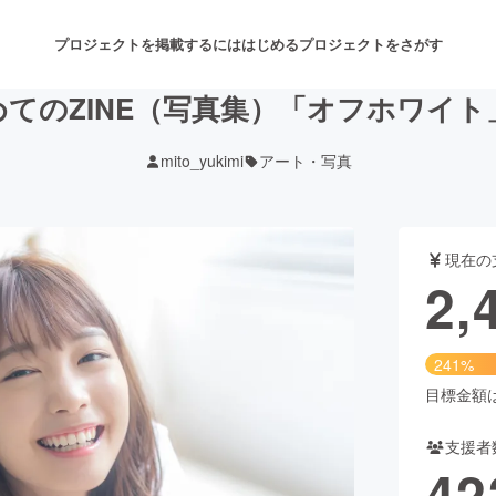
プロジェクトを掲載するには
はじめる
プロジェクトをさがす
てのZINE（写真集）「オフホワイ
mito_yukimi
アート・写真
注目のリターン
注目の新着プロジェクト
募集終了が近いプロジェクト
も
現在の
音楽
舞台・パフォーマンス
2,
ゲーム・サービス開発
フード・飲食店
241%
書籍・雑誌出版
アニメ・漫画
目標金額は1
支援者
チャレンジ
ビューティー・ヘルスケ
42