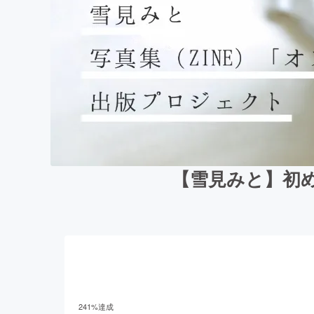
【雪見みと】初め
241
%達成