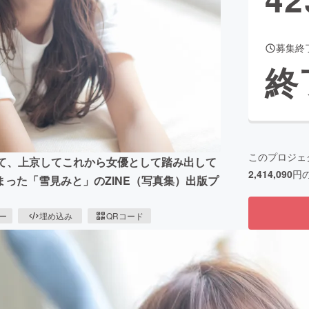
募集終
CAMPFIRE for Social Good
CAMPFIRE Creation
終
CAMPFIREふるさと納税
machi-ya
コミュニティ
このプロジェ
して、上京してこれから女優として踏み出して
2,414,090
円
った「雪見みと」のZINE（写真集）出版プ
ピー
埋め込み
QRコード