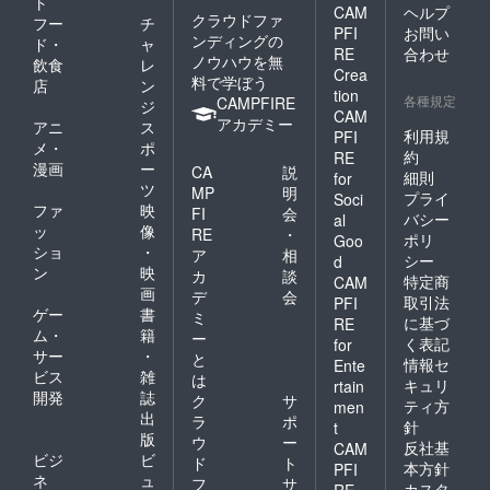
ト
CAM
ヘルプ
プレミ
ナショ
クラウドファ
フー
チ
アム支
PFI
お問い
ナル版
ンディングの
ド・
ャ
援特
劇場用
RE
合わせ
ノウハウを無
飲食
レ
典】
ポス
Crea
料で学ぼう
・
店
ン
ター
tion
会場へ
各種規定
CAMPFIRE
セット
ジ
CAM
専用の
・
アカデミー
アニ
ス
リムジ
利用規
PFI
ライア
メ・
ポ
ンにて
約
ン・ゴ
RE
漫画
ー
送迎さ
CA
説
ズリン
細則
for
せてい
ツ
グ ver.
MP
明
プライ
Soci
ただき
・
ファ
映
FI
会
バシー
al
ます。
ハリソ
ッ
像
RE
・
ポリ
・
Goo
ン・
ショ
・
ア
相
会場内
シー
d
フォー
ン
映
の飲食
カ
談
ド ver.
特定商
CAM
コー
画
デ
会
※各
取引法
PFI
ナーの
ゲー
書
1枚ずつ
ミ
に基づ
RE
VIP専用
（非売
ム・
籍
ー
く表記
for
レーン
品）
サー
・
と
を
情報セ
Ente
ビス
雑
は
キュリ
rtain
開発
誌
ご利用
ク
サ
ティ方
men
いただ
出
ラ
ポ
針
t
けま
版
ウ
ー
反社基
CAM
す。
ビジ
ビ
ド
ト
・
本方針
PFI
ネ
ュ
フ
サ
会場内
カスタ