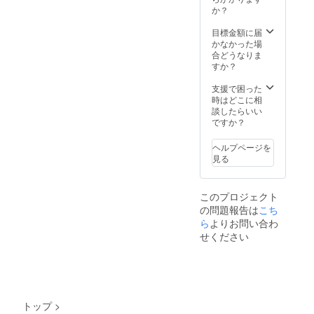
ミアム
し、
ジナル
か？
たイベ
支援謝
鑑
イベン
ント内
礼】
賞作品
トダイ
目標金額に届
で使用
映
の入場
ジェス
かなかった場
される
画『ブ
券と交
トDVD
合どうなりま
レード
換いた
1枚 ※
すか？
音源等
ラン
だく必
作品の
がフル
ナー ２
要がご
著作権
支援で困った
収録さ
０４
ざいま
保護の
時はどこに相
れない
９』
す。
観点か
談したらいい
可能性
イ
●【CA
ら、イ
ですか？
がござ
ンター
MPFIRE
ベント
います
ナショ
限定】
内で作
ので、
ナル版
ヘルプページを
・オ
品に
劇場用
見る
リジナ
関
あらか
ポス
ルイベ
する映
じめご
ター
ントダ
像や画
了承く
セット
このプロジェクト
イジェ
像を使
ださい
・
の問題報告は
こち
スト
用する
ませ。
ライア
DVD 10
ら
よりお問い合わ
部分に
●【CA
ン・ゴ
枚
ついて
MPFIRE
せください
ズリン
※作品の
は本
限定】
グ ver.
著作権
DVD
イベ
・
保護の
に
ントオ
ハリソ
観点か
は収録
リジナ
ン・
ら、イ
されま
ルTシャ
フォー
ベント
せん。
ツ（限
ド ver.
トップ
>
内で作
またイ
定デザ