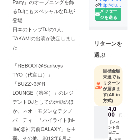
Party』のオープニングを飾
http://clubcitta.co.jp/
の
メッセー
るDJにもスペシャルなDJが
イタリアの
ジを送る
ヒルタウン
登場！
をモチーフ
日本のトップDJの1人、
とした複合
TAKAMIの出演が決定しまし
型商業施設
リターンを
『ラ チッタ
た！
デッラ』
選ぶ
と、
「REBOOT@Sankeys
映画館『チ
目標金額
ネチッ
TYO（代官山）」
未達でも
タ』、ライ
リターン
「BUZZ×3@R
ブホール
が届きま
LOUNGE（渋谷）」のレジ
す
(All-in
『クラブ
方式)
デントDJとしての活動のほ
チッタ』な
4,0
どを運営し
か、ネオ・モダンなテクノ
00
ています。
円
パーティー「ハイライト(hi-
【イベ
ント当
lite)@神宮前GALAXY」を主
エンタテイ
日ご来
メントと文
場いた
宰。その他、2012年6月よ
支援