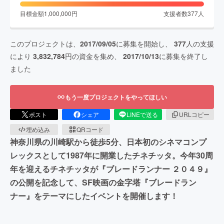
目標金額
1,000,000
円
支援者数
377
人
このプロジェクトは、
2017/09/05
に募集を開始し、
377
人の支援
により
3,832,784
円の資金を集め、
2017/10/13
に募集を終了し
ました
もう一度プロジェクトをやってほしい
ポスト
シェア
LINEで送る
URLコピー
埋め込み
QRコード
神奈川県の川崎駅から徒歩5分、日本初のシネマコンプ
レックスとして1987年に開業したチネチッタ。今年30周
年を迎えるチネチッタが『ブレードランナー ２０４９』
の公開を記念して、SF映画の金字塔『ブレードラン
ナー』をテーマにしたイベントを開催します！