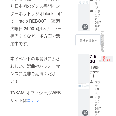
だけな
化を通じ
者：
り日本初のダンス専門イン
い方】
8人
て、街に人
●『Blad
お届
ターネットラジオblock.fmに
に新鮮な感
e
け予
Runner
定：
動と活気を
て「radio REBOOT」(毎週
Premiu
2017
提供する企
年11
m
火曜日 24:00-)をレギュラー
こ
月
業として、
Party』
の
リ
豪華
担当するなど、多方面で活
タ
神奈川県の
ー
出演者
ン
詳細を見る
川崎を中心
を
躍中です。
＆ス
選
択
タッフ
に活動を展
す
る
からの
開していま
7,5
寄せ書
本イベントの幕開けにふさ
残り
す。
き＆感
00
1,141
円
謝レ
わしい、選曲やパフォーマ
【通常
ター ●
日本最大級
チケッ
チネ
ンスに是非ご期待くださ
ト】
のハロウィ
チッタ
●『Blad
い！
全館共
ンイベント
支援
e
通招待
者：
である「カ
Runner
券 1枚
159
TAKAMI オフィシャルWEB
Premiu
※来場
人
ワサキ ハロ
m
時チ
お届
ウィン」を
サイトは
コチラ
Party』
ケット
け予
筆頭に、
イベ
定：
売場で
2017
ント入
受付
街と人と文
年11
場チ
し、
こ
月