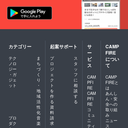
日
だけま
あらか
本版 劇
す。
じめご
場用ポ
・
了承く
スター
Premiu
ださい
1枚（非
m Paty
ませ。
売品）
会場内
●【CA
で使え
MPFIRE
るドリ
限定】
ンク無
・イ
料チ
カテゴリー
起案サポート
サ
CAMP
ベント
ケット
ー
FIRE
オリジ
2
テク
ま
プ
ス
ナルT
ビ
につい
枚をご
シャツ
ノロ
ち
ロ
タ
提供し
ス
て
（限定
ます。
ジー
づ
ジ
ッ
デザイ
●【Wプ
・ガ
く
ェ
フ
ン）10
CAM
CAMP
レミア
ジェ
り
ク
に
枚
ム支援
PFI
FIREと
ット
・
ト
相
※デザイ
謝礼】
RE
は
ンは、
地
を
談
映
CAM
あんし
決定次
画『ブ
域
作
す
PFI
ん・安
第
レード
活
る
る
CAMPF
RE
全への
ラン
性
資
IRE上に
コ
取り組
ナー ２
化
料
て発表
０４
ミュ
み
しま
プロ
音
請
９』
ニ
ニュー
す。
ダク
楽
求
イ
ティ
ス
●【SS
ンター