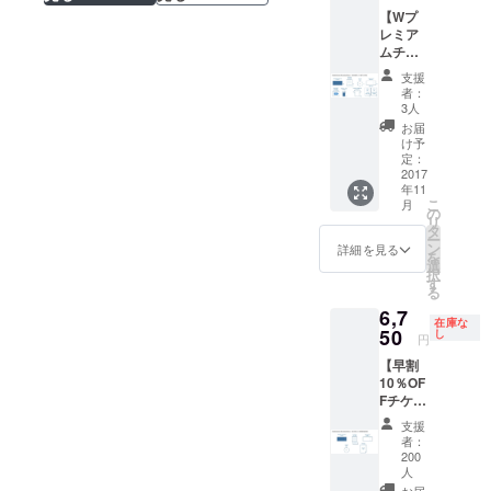
m
ネチッ
する映
【Wプ
Party』
タ 全館
像や画
レミア
豪
共通招
像を使
ムチ
華出演
待券 1
用する
ケッ
者＆ス
枚 ※
部分に
支援
ト】
タッフ
来場時
者：
ついて
●『Blad
からの
3人
チケッ
は本
e
寄せ書
ト売場
お届
DVD
Runner
き＆感
け予
で受付
に
Premiu
謝レ
定：
し、
は収録
m
2017
ター ●
鑑
されま
年11
Party』
チネ
賞作品
せん。
こ
月
イ
チッタ
の
の入場
またイ
リ
ベント
全館共
タ
券と交
ベント
ー
入場チ
通招待
ン
詳細を見る
換いた
内で使
を
ケット
券 1枚
選
だく必
用され
択
2名様分
※来場
す
要がご
る
る
●『Blad
時チ
ざいま
音源等
6,7
e
ケット
す。
がフル
在庫な
Runner
50
売場で
し
●【CA
円
収録さ
Premiu
受付
MPFIRE
れない
【早割
m
し、
限定】
可能性
10％OF
Party』
鑑
オリ
がござ
Fチケッ
豪
賞作品
ジナル
います
ト】
華出演
の入場
イベン
支援
ので、
●『Blad
者＆ス
券と交
者：
トダイ
あ
e
タッフ
換いた
200
ジェス
らかじ
Runner
からの
人
だく必
トDVD
めご了
Premiu
寄せ書