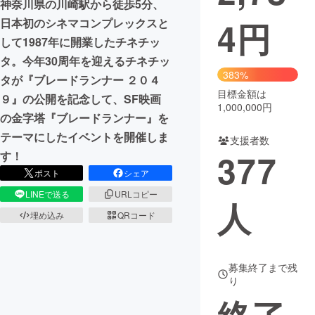
神奈川県の川崎駅から徒歩5分、
4
円
日本初のシネマコンプレックスと
まちづくり・地域活性化
して1987年に開業したチネチッ
タ。今年30周年を迎えるチネチッ
CAMPFIRE for Social Good
CAMPFIRE Creation
383%
タが『ブレードランナー ２０４
CAMPFIREふるさと納税
machi-ya
コミュニティ
目標金額は
９』の公開を記念して、SF映画
1,000,000円
の金字塔『ブレードランナー』を
テーマにしたイベントを開催しま
支援者数
377
す！
ポスト
シェア
LINEで送る
URLコピー
人
埋め込み
QRコード
募集終了まで残
り