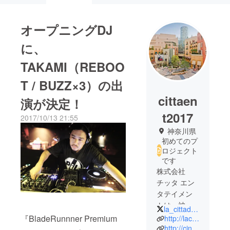
オープニングDJ
に、
TAKAMI（REBOO
T / BUZZ×3）の出
cittaen
演が決定！
t2017
2017/10/13 21:55
神奈川県
初めてのプ
ロジェクト
です
株式会社
チッタ エン
タテイメン
トは、神奈
la_cittadella
川県川崎駅
『BladeRunnner Premium
http://lacittadella.co.jp/
から徒歩5分
http://cinecitta.co.jp/