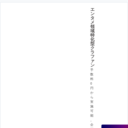
エ
ン
タ
メ
領
域
特
化
型
ク
ラ
フ
ァ
ン
手
数
料
0
円
か
ら
実
施
可
能
。
企