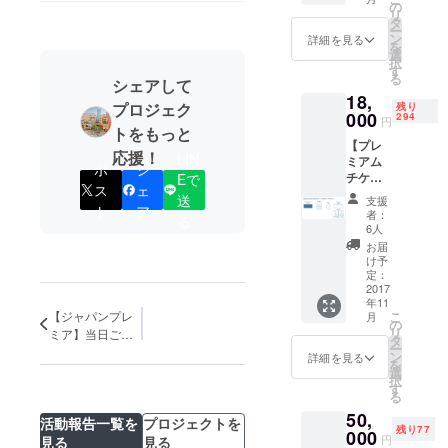
化を繋ぐ活
ケット
の
鑑
リ
1名様分
動に取り組
タ
賞作品
ー
※チ
ン
の入場
詳細を見る
み続けてい
を
ケット
選
券と交
択
ます。
は募集
す
換いた
る
シェアして
締切
だく必
18,
後、
要がご
プロジェク
残り
000
メール
294
ざいま
円
トをもっと
による
す。
【プレ
ご案内
●【CA
応援！
LIN
ミアム
となり
MPFIRE
ポ
シ
チケッ
Eで
ます
限定】
ス
ェ
ト】
●『Blad
送
オリ
支援
●『Blad
ト
ア
e
ジナル
者：
る
e
Runner
6人
イベン
Runner
Premiu
トダイ
お届
Premiu
m
け予
ジェス
m
定：
Party』
トDVD
Party』
2017
豪華
1枚 ※
年11
イ
出演者
作品の
こ
【ジャパンプレ
月
ベント
の
＆ス
著作権
リ
ミア】当日ご来
入場チ
タ
タッフ
保護の
ー
場頂いた方の中
ケット
ン
からの
詳細を見る
観点か
を
1名様分
から、抽選で5組
選
寄せ書
ら、イ
択
●『Blad
す
10名様をご招
き＆感
ベント
る
e
謝レ
待！
内で作
50,
Runner
ター 1
活動報告一覧を
プロジェクトを
品に
残り77
Premiu
000
通 ●チ
関
円
見る
見る