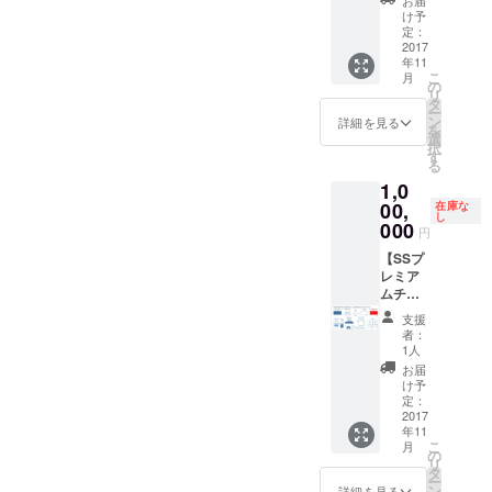
要がご
お届
1枚 ※
承くだ
m
き＆感
け予
ざいま
作品の
さいま
Party』
定：
謝レ
す。
著作権
せ。
2017
イベ
ター 2
●【CA
保護の
年11
ント入
通 ●チ
MPFIRE
観点か
こ
月
場チ
の
ネチッ
限定】
ら、イ
リ
ケット
タ
タ 全館
オリ
ベント
ー
1名様分
ン
共通招
詳細を見る
ジナル
内で作
を
※チ
選
待券 2
イベン
品に
択
ケット
す
枚 ※
トダイ
関
る
は募集
来場時
ジェス
する映
1,0
締切
チケッ
トDVD
像や画
00,
後、
在庫な
ト売場
1枚
像を使
し
メール
000
で受付
※作
円
用する
による
し、
品の著
部分に
【SSプ
ご案内
鑑
作権保
ついて
レミア
となり
賞作品
護の観
は本
ムチ
ます
の入場
点か
DVD
ケッ
●『Blad
券と交
ら、イ
支援
に
ト】
e
換いた
ベント
者：
は収録
●『Blad
Runner
だく必
1人
内で作
されま
e
Premiu
要がご
品に
お届
せん。
Runner
m
ざいま
け予
またイ
Premiu
Party』
定：
す。
関する
ベント
m
2017
豪華
●【CA
映像や
内で使
年11
Party』
出演者
MPFIRE
画像を
用され
こ
月
イ
＆ス
の
限定】
使用す
る
リ
ベント
タッフ
タ
オリ
る部分
音源等
ー
入場チ
からの
ン
ジナル
詳細を見る