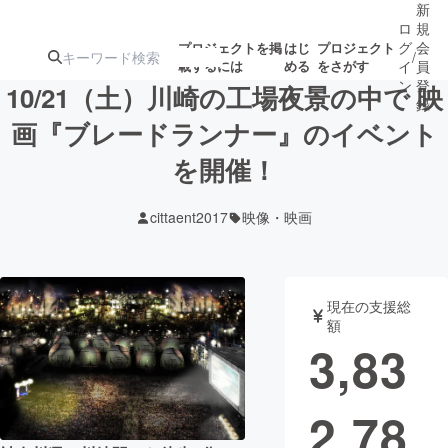
新
ロ
規
グ
会
プロジェクトを掲
はじ
プロジェクト
/
載するには
める
をさがす
イ
員
ン
登
10/21（土）川崎の工場夜景の中で 映
録
画『ブレードランナー』のイベント
を開催！
人気のプロ
注目のリ
注目の新着プロ
募集終了が近いプ
もうすぐ公開
ジェクト
ターン
ジェクト
ロジェクト
されます
cittaent2017
映像・映画
アート・写真
音楽
現在の支援総
テクノロジー・ガジェット
ゲーム・サ
額
3,83
映像・映画
書籍・雑誌
2,78
ビジネス・起業
チャレンジ