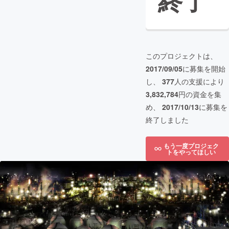
終了
このプロジェクトは、
2017/09/05
に募集を開始
し、
377
人の支援により
3,832,784
円の資金を集
め、
2017/10/13
に募集を
終了しました
もう一度プロジェク
トをやってほしい