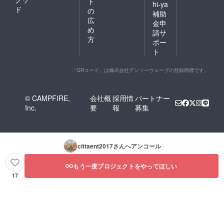
ト
hi-ya
提供い
ド
の
補助
たしま
広
す。
金申
め
●【SS
請サ
プレミ
方
ポー
アム支
ト
援謝
礼】
■映
「QRコード」は株式会社デンソーウェーブの登録商標です。
画『ブ
レード
ラン
© CAMPFIRE,
会社概
採用情
パートナー
ナー ２
Inc.
要
報
募集
０４
９』
イン
ターナ
cittaent2017
さんへアンコール
ショナ
ル版 劇
場用ポ
もう一度プロジェクトをやってほしい
スター
17
セット
・ライ
アン・
ゴズリ
ング