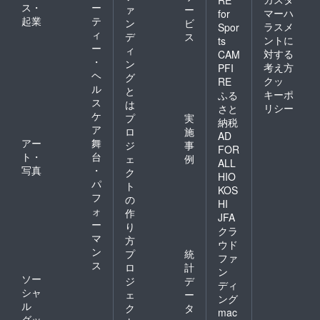
RE
ス・
ー
＆チネ
ァ
ー
マーハ
for
チッタ
起業
テ
ン
ビ
ラスメ
Spor
でご利
ィ
デ
ス
ントに
ts
用可能
ー
ィ
対する
なドリ
CAM
・
ン
ンク
考え方
PFI
ヘ
グ
クッ
RE
無料パ
ル
と
キーポ
ふる
ス10枚
ス
は
リシー
さと
をご提
ケ
プ
実
納税
供いた
ア
ロ
施
しま
AD
アー
舞
ジ
事
す。
FOR
ト・
台
・
ェ
例
ALL
Premiu
写真
・
ク
HIO
m Paty
パ
ト
KOS
出演者
フ
の
楽屋へ
HI
ォ
作
の訪
JFA
ー
問、
り
クラ
キャス
マ
方
ウド
ト
ン
プ
統
ファ
ス
ロ
計
との記
ン
ソー
ジ
デ
念撮
ディ
シャ
影、サ
ェ
ー
ング
イン機
ル
ク
タ
mac
会をご
グッ