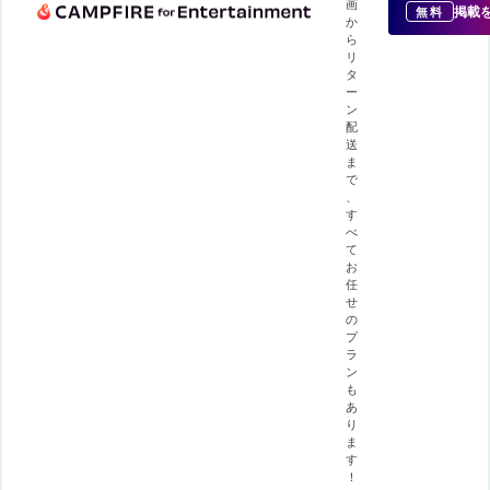
画
掲載
無料
か
ら
リ
タ
ー
ン
配
送
ま
で
、
す
べ
て
お
任
せ
の
プ
ラ
ン
も
あ
り
ま
す
！