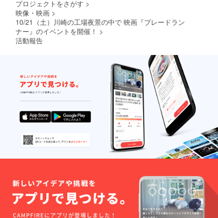
※各
プロジェクトをさがす
>
品に
ベント
イン）2
1枚ずつ
映像・映画
>
内で使
枚
（非売
関する
10/21（土）川崎の工場夜景の中で 映画『ブレードラン
用され
※デザイ
品）
映像や
る
ナー』のイベントを開催！
>
ンは、
画像を
音源等
決定次
活動報告
使用す
がフル
第
る部分
収録さ
CAMPF
につい
れない
IRE上に
ては本
可能性
て発表
DVD
がござ
しま
います
す。
には収
ので、
●【Wプ
録され
あ
レミア
ませ
らかじ
ム支援
ん。ま
めご了
特典】
たイベ
承くだ
・
ント内
さいま
Premiu
で使用
せ。
m Party
される
●【早期
会場内
支援謝
の飲食
音源等
礼】
コー
がフル
映
ナーの
収録さ
画『ブ
VIP専用
れない
レード
の
可能性
ラン
がござ
ナー ２
レーン
います
０４
をご利
ので、
９』
用いた