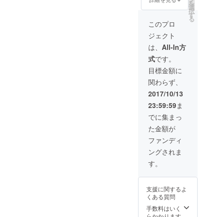
につい
がフル
を
ケット
寄せ書
選
イベン
ては本
収録さ
択
10名様
き＆感
す
トダイ
DVD
れない
る
分
謝レ
ジェス
このプロ
可能性
●『Blad
ター 1
トDVD
には収
がござ
ジェクト
e
通 ●チ
2枚
録され
います
Runner
ネチッ
※作
は、
All-In方
ませ
ので、
Premiu
タ 全館
品の著
ん。ま
あ
式
です。
m
共通招
作権保
たイベ
らかじ
Party』
待券 1
護の観
目標金額に
ント内
めご了
豪
枚 ※
点か
で使用
承くだ
関わらず、
華出演
来場時
ら、イ
される
さいま
者＆ス
チケッ
ベント
2017/10/13
せ。
タッフ
ト売場
内で作
音源等
23:59:59
ま
からの
で受付
品に
がフル
寄せ書
し、
でに集まっ
収録さ
き＆感
鑑
関する
れない
た金額が
謝レ
賞作品
映像や
可能性
ター 10
の入場
画像を
ファンディ
がござ
通 ●チ
券と交
使用す
います
ングされま
ネチッ
換いた
る部分
ので、
タ 全館
だく必
につい
す。
共通招
要がご
ては本
あらか
待券 10
ざいま
DVD
じめご
枚 ※
す。
了承く
支援に関するよ
来場時
●【CA
には収
ださい
くある質問
チケッ
MPFIRE
録され
ませ。
ト売場
限定】
手数料はいく
ませ
●【プレ
で受付
オリ
らかかります
ん。ま