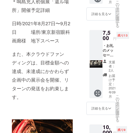
＊鳴島充人初個展「還ル場
こ
月
部袖、
の
リ
白)
タ
所」開催予定詳細
ー
ン
詳細を見る
を
選
択
日時/2021年8月27日〜9月2
す
る
日 場所/東京新宿眼科
7,5
残り13
00
円
画廊様 地下スペース
・お礼
のメッ
また、本クラウドファン
セージ
（電子
ディングは、目標金額への
支援
メール
者：
版） ・
2人
達成、未達成にかかわらず
アクリ
お届
ル板入
企画中の展示会を開催、リ
け予
り、ハ
定：
ターンの発送をお約束しま
ガキサ
2021
年09
イズ1点
こ
す。
月
もの原
の
リ
画(新作
タ
ー
描き下
ン
詳細を見る
を
ろし・
選
択
ランダ
す
る
ム)
10,
残り9
000
円