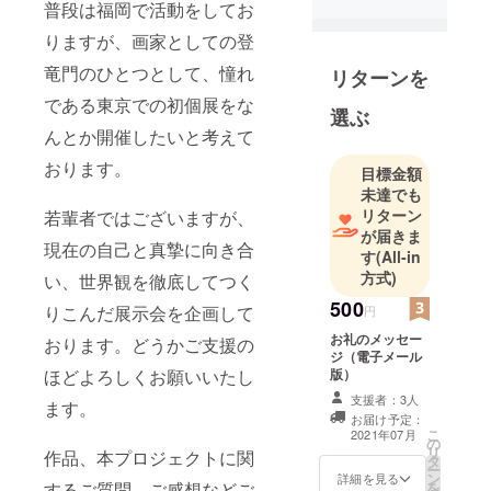
普段は福岡で活動をしてお
りますが、画家としての登
竜門のひとつとして、憧れ
リターンを
である東京での初個展をな
選ぶ
んとか開催したいと考えて
おります。
目標金額
未達でも
リターン
若輩者ではございますが、
が届きま
現在の自己と真摯に向き合
す
(All-in
方式)
い、世界観を徹底してつく
500
りこんだ展示会を企画して
円
お礼のメッセー
おります。どうかご支援の
ジ（電子メール
版）
ほどよろしくお願いいたし
支援者：3人
ます。
お届け予定：
こ
2021年07月
の
リ
作品、本プロジェクトに関
タ
ー
ン
詳細を見る
を
するご質問、ご感想などご