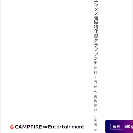
エ
ン
タ
メ
領
域
特
化
型
ク
ラ
フ
ァ
ン
手
数
料
0
円
か
ら
実
施
可
能
。
企
画
掲載
無料
か