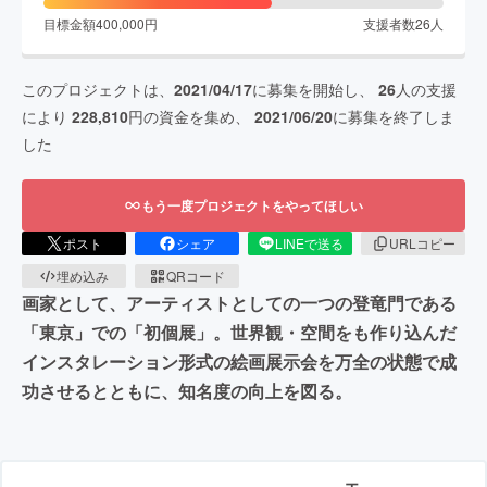
目標金額
400,000
円
支援者数
26
人
このプロジェクトは、
2021/04/17
に募集を開始し、
26
人の支援
により
228,810
円の資金を集め、
2021/06/20
に募集を終了しま
した
もう一度プロジェクトをやってほしい
ポスト
シェア
LINEで送る
URLコピー
埋め込み
QRコード
画家として、アーティストとしての一つの登竜門である
「東京」での「初個展」。世界観・空間をも作り込んだ
インスタレーション形式の絵画展示会を万全の状態で成
功させるとともに、知名度の向上を図る。