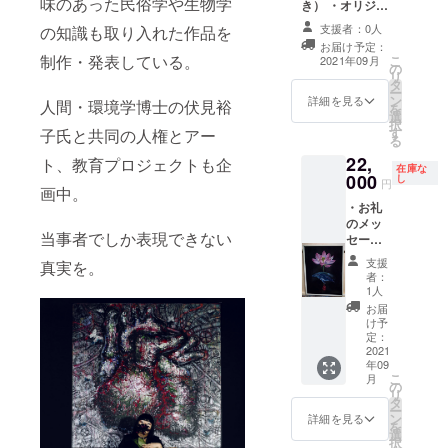
味のあった民俗学や生物学
き） ・オリジナ
ル4点セット（ポ
支援者：0人
の知識も取り入れた作品を
ストカード2種＋
お届け予定：
ステッカー２種
制作・発表している。
こ
2021年09月
の
＋Tシャツ＋トー
リ
タ
トバッグ） ・オ
ー
ン
リジナル京和紙
詳細を見る
人間・環境学博士の伏見裕
を
選
扇子「夜雀-
択
す
子氏と共同の人権とアー
yosuzume」 ・
る
アクリル板ハガ
22,
ト、教育プロジェクトも企
キサイズ原画
在庫な
000
し
（完全オー
円
画中。
ダー） ・限定公
・お礼
開個展会場映像
のメッ
URL
当事者でしか表現できない
セージ
（手書
支援
真実を。
き） ・
者：
F6サイ
1人
ズ油彩
お届
画原画
け予
（画像
定：
参照）
2021
年09
・オリ
こ
月
ジナル
の
リ
ポスト
タ
ー
カード
ン
詳細を見る
を
二枚(全
選
択
種)