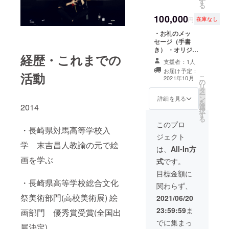
す
る
100,000
円
在庫なし
・お礼のメッ
セージ（手書
き） ・オリジナ
経歴・これまでの
ル4点セット（ポ
支援者：1人
ストカード2枚＋
お届け予定：
ステッカー２種
活動
こ
2021年10月
の
＋Tシャツ+トー
リ
タ
トバッグ） ・F
ー
ン
6サイズ完全オー
詳細を見る
を
2014
選
ダー油彩画原画
択
す
・限定公開個展
る
会場映像URL ・
このプロ
・長崎県対馬高等学校入
個展コンセプト
ジェクト
設定資料（５
学 末吉昌人教諭の元で絵
ページミニ冊
は、
All-In方
子） ・2022年度
画を学ぶ
式
です。
用オリジナル卓
上カレンダー十
目標金額に
二ヶ月
・長崎県高等学校総合文化
関わらず、
祭美術部門(高校美術展) 絵
2021/06/20
23:59:59
ま
画部門 優秀賞受賞(全国出
でに集まっ
展決定)