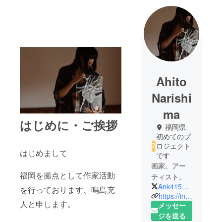
Ahito
Narishi
ma
はじめに・ご挨拶
福岡県
初めてのプ
ロジェクト
はじめまして
です
画家。アー
福岡を拠点として作家活動
ティスト。
Ank415NsAht
を行っております、鳴島充
https://instagram.com/art_aht_ainosuke?igshid=8fldgja3k0e1
人と申します。
メッセー
ジを送る