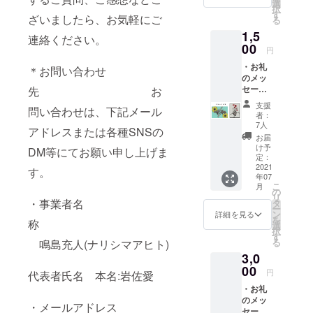
選
択
す
ざいましたら、お気軽にご
る
1,5
連絡ください。
00
円
・お礼
＊お問い合わせ
のメッ
セージ
先 お
（電子
支援
問い合わせは、下記メール
メール
者：
版） ・
7人
アドレスまたは各種SNSの
サイン
お届
入りポ
け予
DM等にてお願い申し上げま
スト
定：
カード
2021
す。
年07
２枚
こ
月
セット
の
リ
(全種)
・事業者名
タ
ー
ン
詳細を見る
を
称
選
択
す
る
鳴島充人(ナリシマアヒト)
3,0
00
円
代表者氏名 本名:岩佐愛
・お礼
のメッ
・メールアドレス
セージ