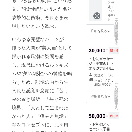
る"つぎはぎの肉体"という感
柄京和
け予
紙扇子
定：
覚、"化け物"というあだ名と
「夜雀-
2021
年08
yosuzu
攻撃的な衝動。それらを表
こ
月
me」 ・
の
リ
現したいという欲求。
オリジ
タ
ー
ナルス
ン
詳細を見る
を
テッ
選
択
いわゆる完璧なパーツが
カー2枚
す
る
(全種)
揃った人間が"美人画"として
・限定
30,000
円
残り5
公開個
描かれる風潮に疑問を感
展会場
・お礼メッセー
映像
ジ（手書き） ・
じ、現代におけるルッキズ
URL
オリジナル4点
ムや"美"の感性への警鐘を鳴
セット（ポスト
支援者：0人
カード2枚・ス
お届け予定：
らすため、記憶の内から生
テッカー2種・T
こ
2021年09月
の
シャツ・トート
リ
まれた感覚を念頭に「苦し
タ
バッグ） ・アク
ー
ン
リル板葉書サイ
詳細を見る
みの置き場所」「生と死の
を
選
ズ原画(ランダ
択
す
ム) ・限定公開個
境界」「人として生まれた
る
展会場映像URL
50,000
かった人」「痛みと無垢」
円
残り2
等をコンセプトに、元々興
・お礼のメッ
セージ（手書