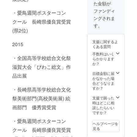
た金額が
ファンディ
・愛鳥週間ポスターコン
ングされま
クール 長崎県優良賞受賞
す。
(県2位)
支援に関するよ
2015
くある質問
手数料はいく
・全国高等学校総合文化祭
らかかります
か？
滋賀大会「びわこ総文」作
目標金額に届
品出展
かなかった場
合どうなりま
すか？
・長崎県高等学校総合文化
祭美術部門(高校美術展) 絵
支援で困った
時はどこに相
画部門 優秀賞受賞
談したらいい
ですか？
・愛鳥週間ポスターコン
ヘルプページを
見る
クール 長崎県優良賞受賞