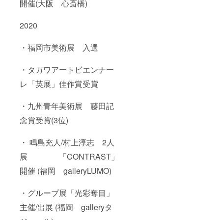
開催(大阪 心斎橋)
2020
・福岡市美術展 入選
・タガワアートビエンナー
レ「英展」佳作賞受賞
・九州青年美術展 藤田記
念賞受賞(3位)
・ 鳴島充人/村上淳志 2人
展 「CONTRAST」
開催 (福岡 galleryLUMO)
・グループ展「光彩奪目」
主催/出展 (福岡 galleryタ