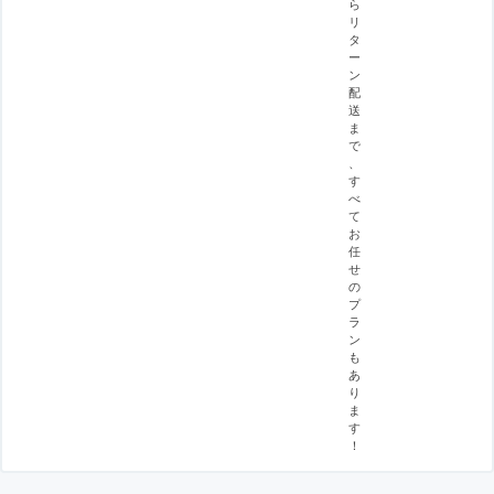
ら
リ
タ
ー
ン
配
送
ま
で
、
す
べ
て
お
任
せ
の
プ
ラ
ン
も
あ
り
ま
す
！