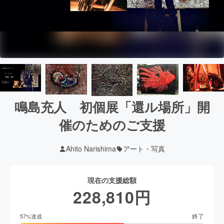
鳴島充人 初個展「還ル場所」開
催のためのご支援
Ahito Narishima
アート・写真
現在の支援総額
228,810
円
終了
57
%達成