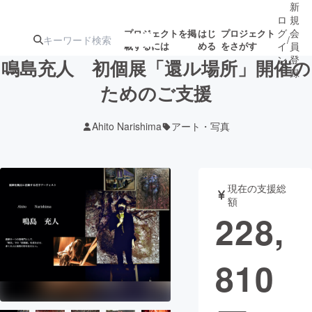
新
ロ
規
グ
会
プロジェクトを掲
はじ
プロジェクト
/
載するには
める
をさがす
イ
員
ン
登
鳴島充人 初個展「還ル場所」開催の
録
ためのご支援
人気のプロ
注目のリ
注目の新着プロ
募集終了が近いプ
もうすぐ公開
Ahito Narishima
アート・写真
ジェクト
ターン
ジェクト
ロジェクト
されます
アート・写真
音楽
現在の支援総
額
228,
テクノロジー・ガジェット
ゲーム・サ
810
映像・映画
書籍・雑誌
ビジネス・起業
チャレンジ