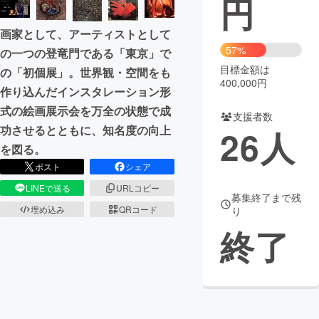
円
まちづくり・地域活性化
画家として、アーティストとして
57%
の一つの登竜門である「東京」で
目標金額は
CAMPFIRE for Social Good
CAMPFIRE Creation
の「初個展」。世界観・空間をも
400,000円
作り込んだインスタレーション形
CAMPFIREふるさと納税
machi-ya
コミュニティ
式の絵画展示会を万全の状態で成
支援者数
功させるとともに、知名度の向上
26
人
を図る。
ポスト
シェア
LINEで送る
URLコピー
募集終了まで残
埋め込み
QRコード
り
終了