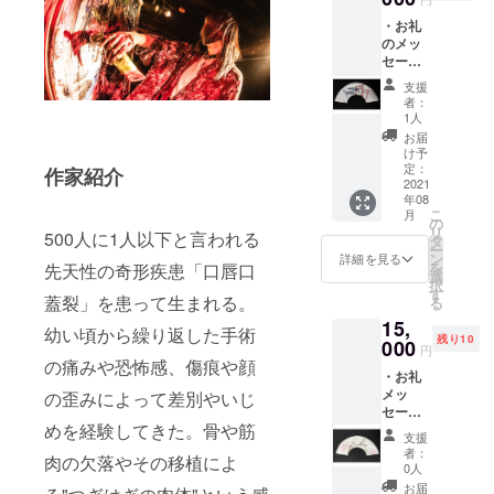
・お礼
のメッ
セージ
（手書
支援
き） ・
者：
オリジ
1人
ナル図
お届
柄京和
け予
紙扇子
定：
作家紹介
「海神-
2021
年08
wadats
こ
月
umi」
の
リ
500人に1人以下と言われる
・サイ
タ
ー
ン入り
ン
詳細を見る
を
先天性の奇形疾患「口唇口
ポスト
選
択
カード
す
蓋裂」を患って生まれる。
る
二枚(全
15,
種) ・限
幼い頃から繰り返した手術
残り10
定公開
000
円
個展会
の痛みや恐怖感、傷痕や顔
・お礼
場映像
メッ
の歪みによって差別やいじ
URL
セージ
めを経験してきた。骨や筋
（手書
支援
き） ・
者：
肉の欠落やその移植によ
オリジ
0人
ナル図
お届