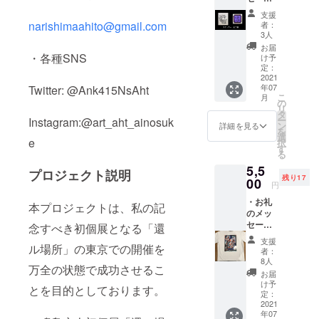
（手書
支援
き） ・
narishimaahito@gmail.com
者：
オリジ
3人
ナルス
お届
テッ
・各種SNS
け予
カー2枚
定：
(全種)
2021
年07
Twitter: @Ank415NsAht
・ポス
こ
月
トカー
の
リ
ド1枚
タ
ー
Instagram:@art_aht_ainosuk
(全2
ン
詳細を見る
を
種・ラ
選
e
択
ンダム)
す
る
5,5
プロジェクト説明
残り17
00
円
・お礼
本プロジェクトは、私の記
のメッ
セージ
念すべき初個展となる「還
（手書
支援
き） ・
ル場所」の東京での開催を
者：
オリジ
8人
万全の状態で成功させるこ
ナルT
お届
シャツ
け予
とを目的としております。
(Lサイ
定：
ズ限
2021
年07
定、五