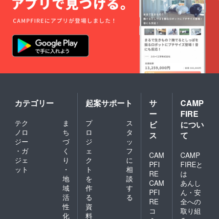
カテゴリー
起案サポート
サ
CAMP
ー
FIRE
テク
ま
プ
ス
ビ
につい
ノロ
ち
ロ
タ
ス
て
ジー
づ
ジ
ッ
・ガ
く
ェ
フ
CAM
CAMP
ジェ
り
ク
に
PFI
FIREと
ット
・
ト
相
RE
は
地
を
談
CAM
あんし
域
作
す
PFI
ん・安
活
る
る
RE
全への
性
資
コ
取り組
化
料