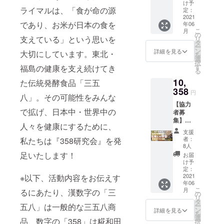
会員証
米とし
届けを
け予
（応援
ライマルは、「食が命の源
て、こ
定：
開始し
してく
2021
しひか
ていき
であり、お米が日本の食を
年06
ださる
り・ミ
ます。
こ
月
皆さん
ルキー
の
支えている」という思いを
リ
は358研
クイー
タ
ー
究員で
ン・ひ
ン
詳細を見る
大切にしています。東北・
を
す！）
とめぼ
選
択
◎御稲
れ・天
す
福島の健康を支え続けてき
る
プライ
のつ
10,
マル
た伝統発酵食品「三五
ぶ・つ
「358」
358
きあか
円
八」。その可能性をみんな
1年分
りの5種
【協力
（24
類を1㎏
で拡げ、日本中・世界中の
者募
袋） ※
ずつお
集】お
指定住
届けい
人々を健康にするために、
米が必
所へ発
たしま
支援
要な方
送いた
す！ ※
者：
私たちは『358研究会』を発
へお米
しま
指定住
8人
130食分
す。
所へ発
足いたします！
お届
を寄付
（送料
送いた
け予
できる
込み）
定：
しま
権利！
2021
※以下、活動内容をお伝えす
※配送日
す。
年06
ご支援
指定は
（送料
こ
月
るにあたり、漢数字の「三
いただ
できま
の
込み）
リ
くお金
せん。
タ
※配送日
ー
五八」は一般的な三五八商
を
配送不
ン
指定は
詳細を見る
を
「フー
可日に
選
できま
品、数字の「358」は糀和田
択