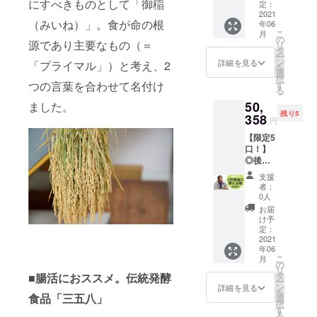
にすべきものとして「御稲
開催権
「358」
定：
て、詳
（オン
2021
×20袋
細を決
（みいね）」。食が命の根
年06
ライ
◎御稲
定させ
こ
月
ン・オ
プライ
の
ていた
源であり主要なもの（＝
リ
フライ
マル
タ
だきま
ー
ンどち
「木樽
ン
す。 ※1
詳細を見る
「プライマル」）と考え、2
を
らも
生味
選
組につ
択
可）
噌」×1
つの言葉を合わせて名付け
す
き上限
る
358づく
パック
は4名様
50,
ました。
りのプ
900g ◎
までと
残り5
ロ「後
358
御稲プ
いたし
円
藤千
ライマ
ます（5
【限定5
夏」が
ル「お
人以上
口！】
教える
寿司専
の場合
◎後藤
358づく
用米」2
は、要
正人を1
り教室
合 ◎御
相
支援
日自由
を開催
稲プラ
談）。
者：
に使え
しま
イマル
0人
ご家族
る権利
す！当
「おに
やご友
お届
生産の
日は、
ぎり専
け予
人をお
プロで
358の作
定：
用米」2
誘いあ
ある代
2021
り方
合 ◎御
わせの
年06
表取締
と、358
稲プラ
上、ご
こ
月
役「後
を使っ
の
イマル
参加く
リ
藤正
たお料
タ
■腸活におススメ。伝統発酵
「炊き
ださい
ー
人」を1
理の作
ン
込みご
詳細を見る
ませ。
を
日（最
食品「三五八」
り方を
選
飯専用
※農産物
択
大6時
直接レ
す
米」2合
や加工
る