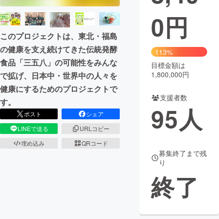
0
円
まちづくり・地域活性化
このプロジェクトは、東北・福島
の健康を支え続けてきた伝統発酵
CAMPFIRE for Social Good
CAMPFIRE Creation
113%
食品「三五八」の可能性をみんな
CAMPFIREふるさと納税
machi-ya
コミュニティ
目標金額は
1,800,000円
で拡げ、日本中・世界中の人々を
健康にするためのプロジェクトで
支援者数
す。
95
人
ポスト
シェア
LINEで送る
URLコピー
埋め込み
QRコード
募集終了まで残
り
終了