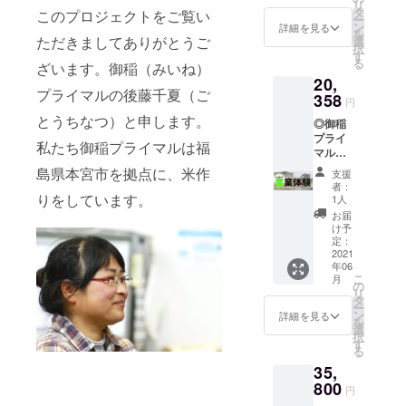
リ
は358研
種セッ
タ
できま
このプロジェクトをご覧い
ー
究員で
ト」
ン
せん。
詳細を見る
を
す！）
ただきましてありがとうご
（プ
選
配送不
択
◎自宅
レー
す
可日に
る
ざいます。御稲（みいね）
で自
ン・も
よる変
20,
作！生
も・り
更はご
プライマルの後藤千夏（ご
糀＋レ
358
んご）
対応い
円
シピ
※指定住
たしま
とうちなつ）と申します。
◎御稲
（甘
所へ発
す。備
プライ
酒、味
送いた
考欄に
私たち御稲プライマルは福
マルで
噌、358
しま
ご記入
農業体
をご自
す。
島県本宮市を拠点に、米作
くださ
支援
験！ ◎
宅で作
（送料
い。 ※
者：
感謝を
りをしています。
成でき
込み）
1人
リター
込めた
ます）
※要冷蔵
ンは
お届
御礼の
◎御稲
の商品
け予
2021年
お手紙
プライ
定：
となり
6月から
◎358研
2021
マル
ます。
順次お
年06
究会
「358」
※配送日
届けを
こ
月
会員証
×6袋 ※
の
指定は
開始し
リ
（応援
指定住
タ
できま
ていき
ー
してく
所へ発
ン
せん。
詳細を見る
ます。
を
ださる
送いた
選
配送不
※日本酒
択
皆さん
しま
す
可日に
を含む
る
は358研
す。
よる変
リター
35,
究員で
（送料
更はご
ンは20
す！）
800
込み）
対応い
歳未満
円
※体験活
※要冷蔵
たしま
の方は