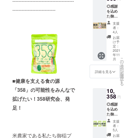
----------------------------------------
×10袋 ※
できま
めた御
◎感謝
指定住
せん。
礼メー
----------------------------
を込め
所へ発
配送不
ルと
た御礼
送いた
可日に
「358研
のお手
しま
よる変
究会」
支援
紙
す。
更はご
の会員
者：
◎358研
（送料
対応い
4人
証をお
究会
込み）
たしま
送りい
お届
会員証
※配送日
す。備
け予
たしま
（応援
指定は
定：
考欄に
す。
してく
2021
できま
ご記入
年11
ださる
せん。
くださ
こ
月
皆さん
配送不
の
い。 ※
リ
は358研
可日に
タ
リター
ー
究員で
よる変
ン
ンは
詳細を見る
を
す！）
更はご
選
2021年
択
◎御稲
■健康を支える食の源
対応い
す
6月から
る
プライ
たしま
順次お
「358」の可能性をみんなで
10,
マル
す。備
届けを
「新米
358
考欄に
開始し
円
拡げたい！358研究会、発
ギフト
ご記入
ていき
◎感謝
セッ
くださ
ます。
足！
を込め
ト」
い。 ※
た御礼
1kg×5
リター
のお手
袋 2021
ンは
支援
紙
年秋に
2021年
者：
◎358研
収穫さ
6月から
5人
究会
れた新
米農家である私たち御稲プ
順次お
お届