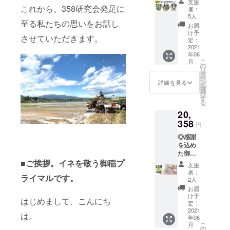
たちが
支援
紙
してく
これから、358研究会発足に
支援者
者：
◎358研
ださる
の皆様
5人
至る私たちの思いをお話し
究会
皆さん
に代
お届
会員証
は358研
わって
け予
させていただきます。
（応援
究員で
定：
その気
してく
2021
す！）
持ちを
年06
ださる
※指定住
お届け
こ
月
皆さん
所へ発
の
しま
リ
は358研
送いた
タ
す！ ◎
ー
究員で
しま
ン
感謝を
詳細を見る
を
す！）
す。
選
込めた
択
◎御稲
（送料
す
御礼の
る
プライ
込み）
お手紙
20,
マル
※日本酒
◎358研
「358」
358
4合瓶
究会
円
1年分
（720m
会員証
◎感謝
（24
l）×3
（応援
を込め
袋） ◎
本、感
してく
た御礼
御稲プ
謝のお
ださる
のお手
■ご挨拶。イネを敬う御稲プ
ライマ
手紙、
皆さん
支援
紙
ル「木
358研究
は358研
者：
ライマルです。
◎358研
樽生味
会会員
2人
究員で
究会
噌」1
証がお
す！）
お届
会員証
パック
届け内
け予
はじめまして、こんにち
（応援
（900g
定：
容で
してく
2021
） ◎糀
す。 ※
は。
年06
ださる
和田屋
配送日
こ
月
皆さん
「甘酒3
の
指定は