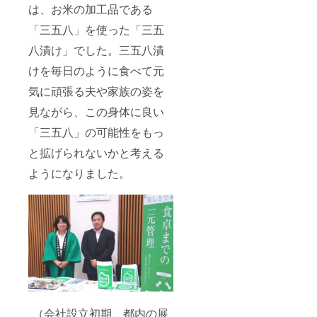
できま
は、お米の加工品である
せん。
配送不
「三五八」を使った「三五
可日に
よる変
八漬け」でした。三五八漬
更はご
けを毎日のように食べて元
対応い
たしま
気に頑張る夫や家族の姿を
す。備
考欄に
見ながら、この身体に良い
ご記入
くださ
「三五八」の可能性をもっ
い。 ※
リター
と拡げられないかと考える
ンは
ようになりました。
2021年
6月から
順次お
届けを
開始し
ていき
ます。
お米は
2021年
11月発
送予定
です。
（会社設立初期、都内の展