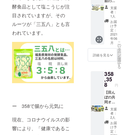
望日の
◎御稲
前のせ
催の場
フ プ
いいた
最低3週
プライ
て、走
酵食品として塩こうじが注
合、2名
レー
しま
支援
間前ま
マル
りま
分の旅
ン」 ◎
す。
者：
目されていますが、その
でにご
「358」
す！】
費交通
御稲プ
1人
依頼を
1年分
◎御稲
費を別
ライマ
お届
ルーツが「三五八」とも言
お願い
（24
プライ
途頂戴
ル「発
け予
いたし
袋） ◎
マルト
しま
定：
芽玄米
われています。
ます。
感謝を
ラック
2021
す。 ※
パフ
年06
※公序良
込めた
に広告
オンラ
紫い
こ
月
俗に反
御礼の
ステッ
イン開
の
も」 ◎
リ
する内
お手紙
カー
催時で
タ
御稲プ
ー
容、法
◎358研
（半年
も、材
ン
ライマ
詳細を見る
を
令に違
究会
間） ◎
料は一
選
ル「発
択
反する
会員証
御稲プ
箇所に
す
芽玄米
る
内容な
（応援
ライマ
お送り
パフ
358
どはお
してく
ル
させて
かぼ
受けで
ださる
「358」
,35
いただ
ちゃ」
きませ
皆さん
1年分
きま
8
◎御稲
円
ん。 ※
は358研
（24
す。
プライ
交通費
究員で
袋） ◎
【田ん
※2022
マル
は別途
す！）
感謝を
ぼの共
年5月末
「発芽
頂戴い
※指定住
込めた
同オー
までに
玄米パ
ー 358で腸から元気に
たしま
所へ発
御礼の
ナー
ご依頼
フ ほ
支援
す。
送いた
お手紙
権】 10
くださ
うれん
者：
しま
◎358研
アール
いま
草」 ◎
2人
現在、コロナウイルスの影
す。
究会
の田ん
せ。 ※
御稲プ
お届
（送料
会員証
ぼでと
開催日
ライマ
け予
響により、「健康であるこ
込み）
（応援
れたお
はご相
定：
ル「福