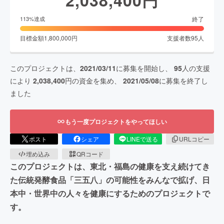
終了
113
%達成
目標金額
1,800,000
円
支援者数
95
人
このプロジェクトは、
2021/03/11
に募集を開始し、
95
人の支援
により
2,038,400
円の資金を集め、
2021/05/08
に募集を終了し
ました
もう一度プロジェクトをやってほしい
ポスト
シェア
LINEで送る
URLコピー
埋め込み
QRコード
このプロジェクトは、東北・福島の健康を支え続けてき
た伝統発酵食品「三五八」の可能性をみんなで拡げ、日
本中・世界中の人々を健康にするためのプロジェクトで
す。