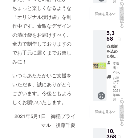
こ
月
皆さん
さんい
の
リ
ちょっと楽しくなるような
は358研
ただい
タ
ー
究員で
ており
ン
詳細を見る
を
「オリジナル漬け袋」を制
す！）
ます！
選
択
◎御稲
そこ
す
作中です。素敵なデザイン
る
プライ
で、リ
5,3
マル
ターン
の漬け袋をお届けすべく、
「糀の
58
不要の
円
おかず
方向け
全力で制作しておりますの
◎感謝
シリー
に「全
を込め
でお手元に届くまでお楽し
ズ」福
力応
た御礼
島県産
援」を
みに！
のお手
豚ロー
ご用意
支援
紙
ス358漬
いたし
者：
◎358研
け×2袋
まし
29人
いつもあたたかいご支援を
究会
※指定住
た。 御
お届
会員証
所へ発
稲プラ
け予
いただき、誠にありがとう
（応援
送いた
定：
イマル
してく
2021
しま
の思い
ございます。今後ともよろ
年06
ださる
す。
に共感
こ
月
皆さん
（送料
しくお願いいたします。
の
してく
リ
は358研
込み）
タ
ださっ
ー
究員で
※要冷凍
ン
た方
詳細を見る
を
2021年5月1日 御稲プライ
す！）
の商品
選
へ、私
択
◎御稲
となり
す
たちか
る
マル 後藤千夏
プライ
ます。
ら感謝
10,
マル
※配送日
の気持
「358」
358
指定は
ちを込
円