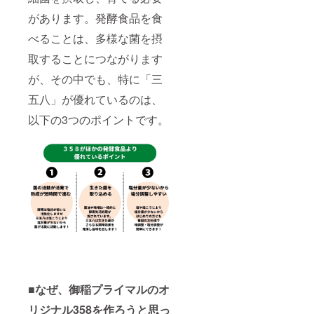
しま
で
指定は
す。 ※
す。）
できま
があります。発酵食品を食
ステッ
◎農業
せん。
カー掲
機械オ
べることは、多様な菌を摂
配送不
載開始
ペレー
可日に
取することにつながります
期限
ター
よる変
は、
（運転
更はご
が、その中でも、特に「三
2021年
手）目
対応い
12月31
線の動
たしま
五八」が優れているのは、
日まで
画プレ
す。備
となり
ゼント
考欄に
以下の3つのポイントです。
ます。
（超マ
ご記入
※ステッ
ニアッ
くださ
カー掲
クな動
い。 ※
載期間
画を2種
リター
は、開
類以上
ンは
始日を
作成
2021年
含む180
し、
6月から
日経過
メール
順次お
後に掲
でお送
届けを
載終了
りいた
開始し
となり
しま
ていき
ます。
す。）
ます。
※「358
◎オー
」は指
ナーに
定住所
なった
■なぜ、御稲プライマルのオ
へ発送
方のお
いたし
名前を
リジナル358を作ろうと思っ