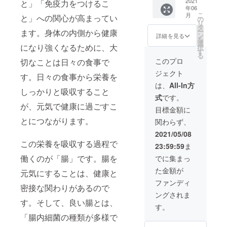
※配送日
してく
米（例
2021
と」「免疫力をつけるこ
談の
神漬け
年06
指定は
ださる
年、精
上、決
のお漬
こ
月
と」への関心が高まってい
できま
皆さん
米後換
定させ
の
物」 ◎
リ
せん。
は358研
算で
ていた
タ
御稲プ
ー
ます。身体の内側から健康
配送不
究員で
500kg
だきま
ン
ライマ
詳細を見る
を
可日に
す！）
）の8分
す。 ※
選
ル
になり強くなるために、大
択
よる変
※ステッ
の1をお
開催希
す
「ヤー
る
更はご
カーの
送りし
望日の
コンの
このプロ
切なことは日々の食事で
対応い
サイズ
ます。
最低3週
お漬
ジェクト
たしま
は10㎝
オー
間前ま
す。日々の食事から栄養を
物」 ◎
す。備
×45㎝で
ナーに
でにご
御稲プ
は、
All-In方
しっかりと吸収すること
考欄に
す。 ※
なった
依頼を
ライマ
式
です。
ご記入
ステッ
方のお
お願い
ル「華
が、元気で健康に過ごすこ
くださ
カーを
名前を
いたし
カレー
目標金額に
い。 ※
貼る場
入れた
ます。
セッ
とにつながります。
関わらず、
リター
所はご
看板を
ト 甘
ンは
相談の
田んぼ
口」 ◎
2021/05/08
2021年
上、決
の前に
御稲プ
この栄養を吸収する過程で
23:59:59
ま
6月から
定いた
掲示い
ライマ
順次お
しま
たしま
働くのが「腸」です。腸を
ル「華
でに集まっ
届けを
す。
す！ ◎
カレー
た金額が
開始し
（ス
オー
元気にすることは、健康と
セッ
ていき
テッ
ナーと
ト 中
ファンディ
密接な関わりがあるので
ます。
カーを
なった
辛」 ◎
ングされま
※デザイ
貼った
田んぼ
御稲プ
す。そして、良い腸とは、
ンにつ
イメー
で収穫
ライマ
す。
いて
ジは2枚
したお
ル「華
「腸内細菌の種類が多様で
は、入
目をご
米 1／
カレー