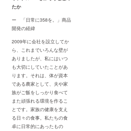
ます。
入れた
（送料
看板を
たか
込み）
田んぼ
※配送日
の前に
ー 「日常に358を。」商品
指定は
掲示 ◎
できま
感謝を
開発の経緯
せん。
込めた
配送不
御礼の
可日に
お手紙
2009年に会社を設立してか
よる変
◎358研
更はご
究会
ら、これまでいろんな壁が
対応い
会員証
たしま
（応援
ありましたが、私にはいつ
す。備
してく
も大切にしていたことがあ
考欄に
ださる
ご記入
皆さん
ります。それは、体が資本
くださ
は358研
い。 ※
究員で
である農家として、夫や家
リター
す！）
ンは
※指定住
族がご飯をしっかり食べて
2021年
所へ発
6月から
送いた
また頑張れる環境を作るこ
順次お
しま
届けを
す。
とです。家族の健康を支え
開始し
（送料
る日々の食事。私たちの食
ていき
込み）
ます。
※配送日
卓に日常的にあったもの
指定は