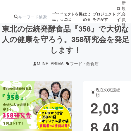
新
ロ
規
グ
会
プロジェクトを掲
はじ
プロジェクト
/
載するには
める
をさがす
イ
員
ン
登
東北の伝統発酵食品『358』で大切な
録
人の健康を守ろう。358研究会を発足
します！
人気のプロ
注目のリ
注目の新着プロ
募集終了が近いプ
もうすぐ公開
ジェクト
ターン
ジェクト
ロジェクト
されます
MIINE_PRIMAL
フード・飲食店
アート・写真
音楽
現在の支援総
テクノロジー・ガジェット
ゲーム・サ
額
2,03
映像・映画
書籍・雑誌
8,40
ビジネス・起業
チャレンジ