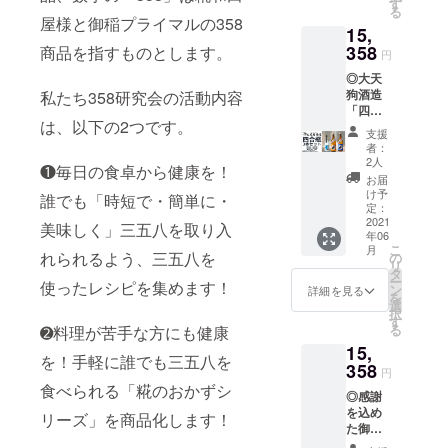
ドバン
よる変
す
せん。
る
ク
更はご
配送不
屋様と御稲プライマルの358
15,
TAMA
対応い
可日に
」様
358
たしま
商品を指すものとします。
よる変
円
「フー
す。備
更はご
◎大天
ドバン
考欄に
対応い
狗酒造
私たち358研究会の活動内容
ク郡山
ご記入
たしま
「四合
そっと
くださ
す。備
は、以下の2つです。
瓶3本
ね」様
い。 ※
考欄に
支援
セッ
「こど
リター
ご記入
者：
ト」
も食堂
ンは
2人
くださ
❶毎日の食卓から健康を！
（大天
コスモ
2021年
い。 ※
お届
狗 特
ス」様
6月から
け予
新米の
誰でも「時短で・簡単に・
別純米
「ここ
定：
順次お
リター
／大天
2021
ろ食
届けを
美味しく」三五八を取り入
ンは
年06
狗 純
堂」様
開始し
2021年
こ
月
米吟醸
へ寄付
れられるよう、三五八を
の
ていき
11月か
リ
／もと
するお
タ
ます。
ら順次
ー
使ったレシピを集めます！
みや
米に代
ン
詳細を見る
お届け
を
吟醸）
えさせ
選
を開始
択
◎感謝
ていた
す
してい
る
➋料理が苦手な方にも健康
を込め
だきま
きま
15,
た御礼
す。 お
す。
を！手軽に誰でも三五八を
のお手
358
米を必
円
紙
要とさ
食べられる「糀のおかずシ
◎感謝
◎358研
れてい
を込め
究会
る方
リーズ」を商品化します！
た御礼
会員証
へ、私
のお手
（応援