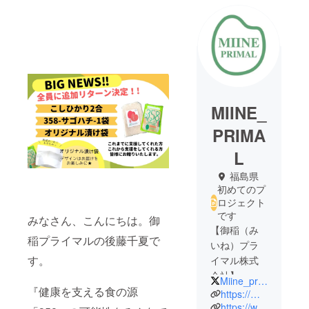
MIINE_
PRIMA
L
福島県
初めてのプ
ロジェクト
です
みなさん、こんにちは。御
【御稲（み
稲プライマルの後藤千夏で
いね）プラ
す。
イマル株式
会社】
Miine_primal
『健康を支える食の源
福島県本宮
https://miine.co.jp/
市でお米農
https://www.instagram.com/miine_primal/