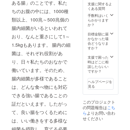
れたい
覧くだ
8（60㎏
セッ
ある腸」のことです。私た
支援に関するよ
ロゴな
さ
未満の
ト 辛
くある質問
どの
い。）
場合は
ちのお腹の中には、1000種
口」 ◎
データ
※ステッ
他の田
手数料はいく
糀和田
類以上、100兆～500兆個の
をいた
カーを
んぼで
らかかります
屋「甘
だき、
貼る期
とれた
か？
酒 プ
腸内細菌がいるといわれて
御稲プ
間は半
お米も
レー
ライマ
年間
合わせ
目標金額に届
ン」 ◎
おり、なんと重さにして1～
ルで作
（180日
て60kg
かなかった場
糀和田
成いた
間）と
をお送
合どうなりま
屋「甘
1.5kgもあります。 腸内の細
しま
なりま
りしま
すか？
酒 も
す。
す。 ※
す。）
菌は、それぞれ役割があ
も」 ◎
ステッ
◎御稲
支援で困った
糀和田
り、日々私たちのおなかで
カーに
プライ
時はどこに相
屋「甘
ついて
マル
談したらいい
酒 り
働いています。そのため、
は、入
「358」
ですか？
んご」
れたい
1年分
※指定住
腸内細菌が多様であること
ロゴ・
（24
所へ発
ヘルプページを
お写真
袋） ◎
送いた
は、どんな食べ物にも対応
見る
などの
季節の
しま
データ
写真
できる強い腸であることの
す。
をいた
（年4回
（送料
このプロジェクト
だけれ
以上、
証だといえます。したがっ
込み）
の問題報告は
こち
ば、御
田んぼ
※要冷蔵
て、良い腸をつくるために
稲プラ
のお写
ら
よりお問い合わ
の商品
イマル
真をお
を含み
せください
は、いい働きをする多様な
でご用
送りす
ます。
意いた
る予定
※配送日
細菌を摂取し、育てる必要