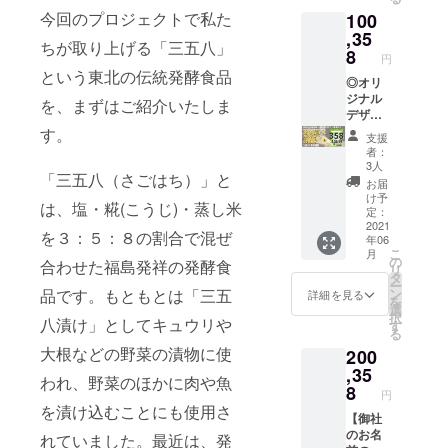
間）自
ク
◎御稲
品のお
今回のプロジェクトで私た
100
由に使
チャー
プライ
土産が
うこと
,35
いたし
マル
付きま
ちが取り上げる「三五八」
ができ
ます。
8
「カ
す。 ※
円
る権利
自分で
レーラ
農業体
という東北の伝統発酵食品
です。
◎オリ
作る358
イス専
験期間
できる
ジナル
はきっ
用米」2
を、まずはご紹介いたしま
は、
こと
デザイ
とおい
合 ◎御
2021年
は、講
ンのお
す。
しいで
稲プラ
6月～
支援
演会、
米（1合
すよ♪
イマル
2021年
者：
農業手
×100
※20人分
「チャ
3人
10月末
「三五八（さごはち）」と
伝い、
袋）
までの
ーハン
日まで
お届
蛍光灯
（あな
原材料
米」2合
け予
です。
は、塩・糀(こうじ)・蒸し米
取替え
たのお
込みで
定：
◎御稲
それま
などで
名前、
2021
す。 ※
プライ
でにお
を３：５：８の割合で混ぜ
年06
す。1日
会社
所要時
マル
申し込
こ
月
をあな
名、ロ
間は120
の
「糀の
合わせた福島発祥の発酵食
みくだ
リ
たのた
ゴ、お
分程度
タ
おか
さいま
ー
めだけ
写真な
を予定
品です。もともとは「三五
ン
ず 福
詳細を見る
せ。 ※
を
に使い
どをい
してお
選
島県産
体験希
択
八漬け」としてキュウリや
ます！
れたオ
りま
す
豚ロー
望日に
る
※2022
リジナ
す。
ス358漬
ついて
大根などの野菜の漬物に使
200
年5月末
ルパッ
（料理
け」×4
は、余
日まで
ケージ
,35
60分／
袋 ◎御
裕を
われ、野菜のほかに肉や魚
にご依
のお米
食事60
8
稲プラ
もって
円
頼くだ
を作り
分） ※
イマル
早めに
を漬け込むことにも使用さ
さい。
ま
【御社
オフラ
「発芽
ご連絡
※依頼希
す。）
のお名
イン開
れていました。最近は、発
玄米パ
をお願