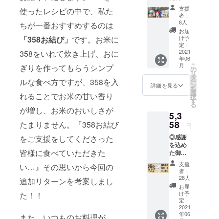
ジェクト
のお手
支援
使ったレシピの中で、私た
紙
で、東北・
者：
◎358研
8人
ちが一番おすすめするのは
福島の伝統
究会
お届
発酵食品
会員証
「358お結び」
です。お米に
け予
（応援
定：
「358」を日
してく
2021
358をいれて炊き上げ、おに
本中・世界
年06
ださる
こ
月
ぎりを作ってもらうシンプ
皆さん
中に拡げる
の
リ
は358研
タ
ことを目指
ルな食べ方ですが、358を入
ー
究員で
ン
詳細を見る
を
します。ぜ
す！）
選
れることでお米の甘い香り
択
「御稲
す
ひ皆様、応
る
プライ
が増し、お米のおいしさが
援のほどよ
5,3
マルの
ろしくお願
思いに
58
たまりません。『358お結び
円
共感し
いいたしま
◎感謝
をご支援をしてくださった
た！」
す。
を込め
「リ
皆様に食べていただきた
た御礼
ターン
のお手
不要だ
支援
い…』その思いから今回の
紙
けど応
者：
◎358研
援した
28人
追加リターンを考案しまし
究会
い！」
お届
会員証
そんな
け予
た！！
（応援
うれし
定：
してく
2021
いお声
年06
ださる
また、いつものお料理が
をたく