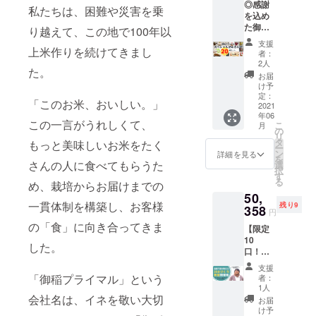
◎感謝
動の内
の商品
す。備
私たちは、困難や災害を乗
ご支援
を込め
容は、
となり
考欄に
いただ
た御礼
きゅう
り越えて、この地で100年以
ます。
ご記入
けませ
のお手
り収
※配送日
くださ
ん。
支援
紙
上米作りを続けてきまし
穫、田
指定は
い。 ※
者：
◎358研
んぼの
できま
2人
リター
た。
究会
お手伝
せん。
ンは
お届
会員証
い（田
配送不
け予
2021年
（応援
植えや
定：
可日に
6月から
「このお米、おいしい。」
してく
2021
稲刈
よる変
順次お
年06
ださる
り）、
更はご
届けを
この一言がうれしくて、
こ
月
皆さん
畑の草
の
対応い
開始し
リ
は358研
むし
タ
たしま
もっと美味しいお米をたく
ていき
ー
究員で
り、農
ン
す。備
詳細を見る
ます。
を
す！）
さんの人に食べてもらうた
機具説
選
考欄に
択
【御稲
明な
す
ご記入
る
め、栽培からお届けまでの
プライ
ど。 ※
くださ
50,
マルス
所要時
い。 ※
一貫体制を構築し、お客様
残り9
ペシャ
358
間は、
リター
円
ル詰め
半日～1
ンは
の「食」に向き合ってきま
【限定
合わせ
日を予
2021年
10
20点
定して
6月から
した。
口！】
セッ
おりま
順次お
◎後藤
ト】※要
す。購
届けを
支援
千夏が
冷蔵 ◎
入者の
「御稲プライマル」という
開始し
者：
教える
御稲プ
方と個
1人
ていき
358づく
会社名は、イネを敬い大切
ライマ
別に相
ます。
お届
り教室
ル
談をし
け予