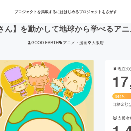
プロジェクトを掲載するには
はじめる
プロジェクトをさがす
じさん】を動かして地球から学べるア
GOOD EARTH
アニメ・漫画
大阪府
注目のリターン
注目の新着プロジェクト
募集終了が近いプロジェクト
も
現在の
音楽
舞台・パフォーマンス
17
ゲーム・サービス開発
フード・飲食店
344%
書籍・雑誌出版
アニメ・漫画
目標金額は5
支援者
チャレンジ
ビューティー・ヘルスケ
1,