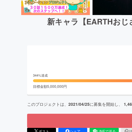
新キャラ【EARTHお
344
%達成
目標金額
5,000,000
円
このプロジェクトは、
2021/04/25
に募集を開始し、
1,4
ポスト
シェア
LINEで送る
U