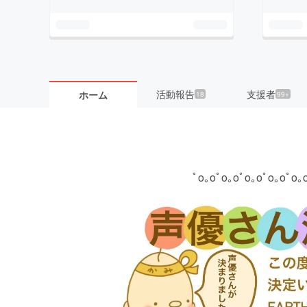
活動報告
支援者
ホーム
18
99+
ﾟo｡oﾟo｡oﾟo｡oﾟo｡oﾟo｡