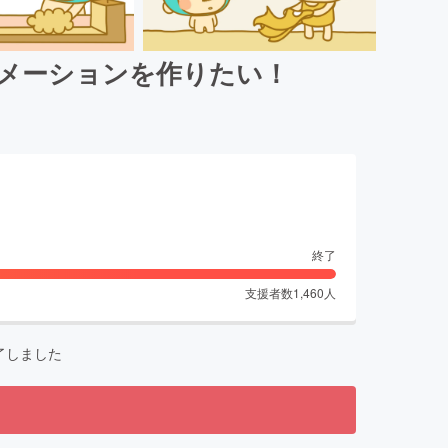
ニメーションを作りたい！
終了
支援者数
1,460
人
了しました