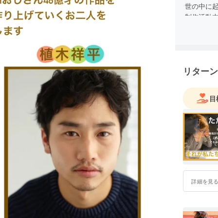
世の中に
制作活動
楽しく！
未来をめ
リターン
著書
買いものは投
目
EARTHおじ
詳細を見