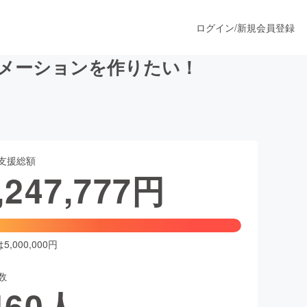
ログイン
/
新規会員登録
ニメーションを作りたい！
うすぐ公開されます
支援総額
プロダクト
,247,777
円
ファッション
スポーツ
,000,000円
数
ア
ソーシャルグッド
460
人