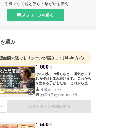
起こる様々な問題と僕らの繋がりを伝え
中
メッセージを送る
可愛く！おもしろく！子どもたちの笑い声だらけの
ざしています
を選ぶ
票なんだ(2018/9/22出版)
標金額未達でもリターンが届きます
(All-in方式)
さん46億才(2020/12/16出版)
1,000
円
ほんの少しの優しさと、 勇気が生ま
れる作品を生み続けます。 これから
を生きる子どもたち、 これから生ま
れ来る子どもたちに 作品を残してい
支援者：107人
くこと それが私たちの最大のリター
お届け予定：2021年07月
ンです ※プロジェクト終了後にお礼
のメールをお送りします
このリターンを選択する
る
1,500
円