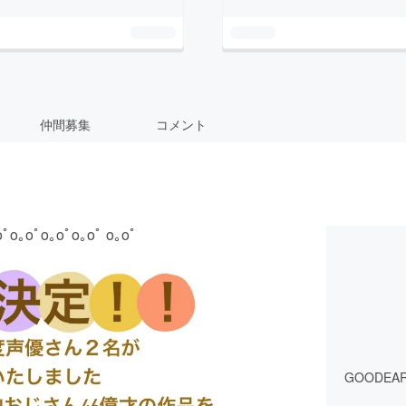
仲間募集
コメント
oﾟo｡oﾟo｡oﾟo｡oﾟ o｡oﾟ
GOODE