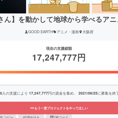
じさん】を動かして地球から学べるア
GOOD EARTH
アニメ・漫画
大阪府
現在の支援総額
17,247,777
円
60
人の支援により
17,247,777
円の資金を集め、
2021/06/25
に募集を終
もう一度プロジェクトをやってほしい
RLコピー
埋め込み
QRコード