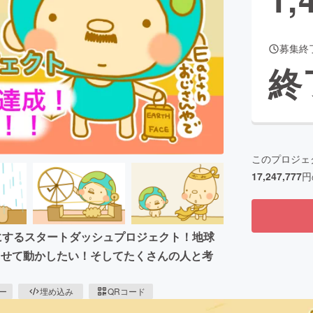
募集終
CAMPFIRE for Social Good
CAMPFIRE Creation
終
CAMPFIREふるさと納税
machi-ya
コミュニティ
このプロジェ
17,247,777
円
ンにするスタートダッシュプロジェクト！地球
出させて動かしたい！そしてたくさんの人と考
ピー
埋め込み
QRコード