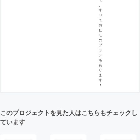
、
す
べ
て
お
任
せ
の
プ
ラ
ン
も
あ
り
ま
す
！
このプロジェクトを見た人はこちらもチェックし
ています