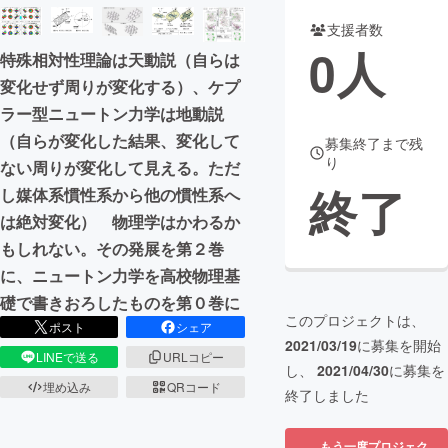
支援者数
まちづくり・地域活性化
0
人
特殊相対性理論は天動説（自らは
変化せず周りが変化する）、ケプ
CAMPFIRE for Social Good
CAMPFIRE Creation
ラー型ニュートン力学は地動説
CAMPFIREふるさと納税
machi-ya
コミュニティ
（自らが変化した結果、変化して
募集終了まで残
り
ない周りが変化して見える。ただ
終了
し媒体系慣性系から他の慣性系へ
は絶対変化） 物理学はかわるか
もしれない。その発展を第２巻
に、ニュートン力学を高校物理基
礎で書きおろしたものを第０巻に
このプロジェクトは、
ポスト
シェア
2021/03/19
に募集を開始
LINEで送る
URLコピー
し、
2021/04/30
に募集を
埋め込み
QRコード
終了しました
もう一度プロジェク