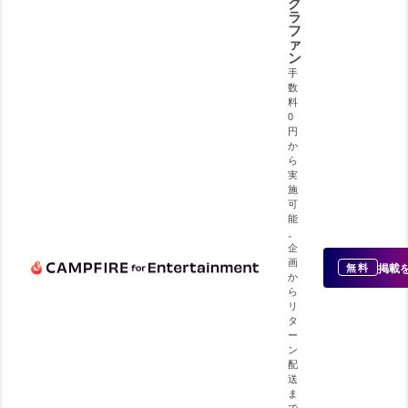
ク
ラ
フ
ァ
ン
手
数
料
0
円
か
ら
実
施
可
能
。
企
画
掲載
無料
か
ら
リ
タ
ー
ン
配
送
ま
で