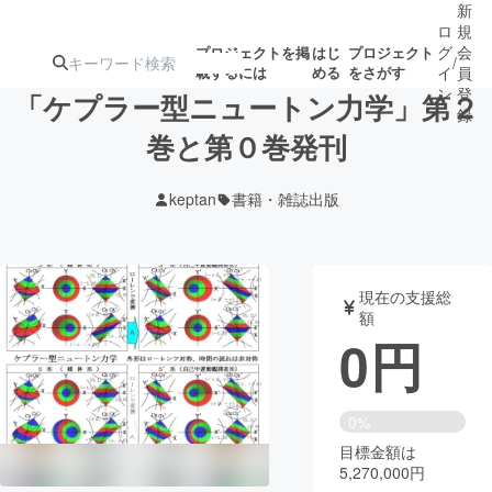
新
ロ
規
グ
会
プロジェクトを掲
はじ
プロジェクト
/
載するには
める
をさがす
イ
員
ン
登
「ケプラー型ニュートン力学」第２
録
巻と第０巻発刊
人気のプロ
注目のリ
注目の新着プロ
募集終了が近いプ
もうすぐ公開
keptan
書籍・雑誌出版
ジェクト
ターン
ジェクト
ロジェクト
されます
アート・写真
音楽
現在の支援総
額
0
円
テクノロジー・ガジェット
ゲーム・サ
映像・映画
書籍・雑誌
0%
目標金額は
5,270,000円
ビジネス・起業
チャレンジ