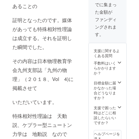
んからいただけ
でに集まっ
あることの
る金額は、以前
た金額が
の〇〇社さんの
場合、２０００
ファンディ
証明となったのです。媒体
冊までが２％、
ングされま
があっても特殊相対性理論
こえたら８％と
いう契約でし
す。
は成立する。それを証明し
た。
た瞬間でした。
支援に関するよ
くある質問
その内容は日本物理教育学
手数料はいく
らかかります
会九州支部誌「九州の物
か？
理」（２０１８、Vol 4)に
目標金額に届
掲載させて
かなかった場
合どうなりま
すか？
いただいています。
支援で困った
時はどこに相
特殊相対性理論は 天動
談したらいい
ですか？
説、ケプラー型ニュートン
力学は 地動説 なので
ヘルプページを
見る