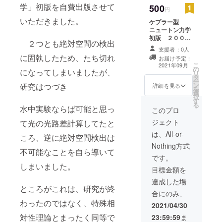
学」初版を自費出版させて
500
円
いただきました。
ケプラー型
ニュートン力学
初版 ２００冊
２つとも絶対空間の検出
ほど手元にあり
支援者：0人
ますので提供い
に固執したため、たち切れ
お届け予定：
たします。 （現
こ
2021年09月
の
在プレミアがつ
になってしまいましたが、
リ
タ
いて４千数百円
ー
ン
研究はつづき
程度になってい
詳細を見る
を
選
ます。） ケプ
択
す
ラー型ニュート
る
水中実験ならば可能と思っ
ン力学第０巻と
このプロ
第２巻はできし
ジェクト
て光の光路差計算してたと
だい お送りい
たします。 お
は、All-or-
ころ、逆に絶対空間検出は
とどけ予定日時
Nothing方式
もまだわかりま
不可能なことを自ら導いて
せんので（発行
です。
社へ申請してか
しまいました。
目標金額を
ら出版するまで
これまでは半年
達成した場
ところがこれは、研究が終
近くかかってお
合にのみ、
ります）できし
わったのではなく、特殊相
だいということ
2021/04/30
になります。 わ
対性理論とまったく同等で
23:59:59
ま
たしが発行社さ