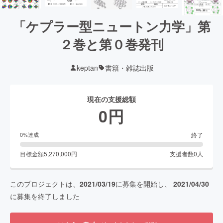
「ケプラー型ニュートン力学」第
２巻と第０巻発刊
keptan
書籍・雑誌出版
現在の支援総額
0
円
終了
0
%達成
目標金額
5,270,000
円
支援者数
0
人
このプロジェクトは、
2021/03/19
に募集を開始し、
2021/04/30
に募集を終了しました