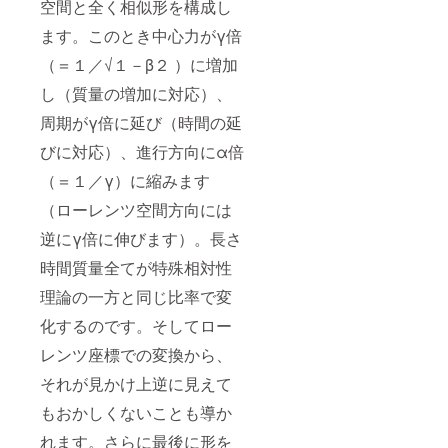
空間と全く相似形を構成し
ます。このとき中心力がγ倍
（＝１／√１－β２ ）に増加
し（質量の増加に対応）、
周期がγ倍に延び（時間の延
びに対応）、進行方向にα倍
（＝１／γ）に縮みます
（ローレンツ空間方向には
逆にγ倍に伸びます）。長さ
時間質量全てが特殊相対性
理論の一方と同じ比率で変
化するのです。そしてロー
レンツ座標での変換から、
それが見かけ上逆に見えて
もおかしくないことも導か
れます。さらに最後に形を