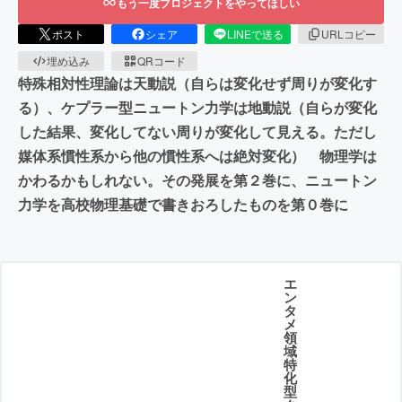
もう一度プロジェクトをやってほしい
ポスト
シェア
LINEで送る
URLコピー
埋め込み
QRコード
特殊相対性理論は天動説（自らは変化せず周りが変化す
る）、ケプラー型ニュートン力学は地動説（自らが変化
した結果、変化してない周りが変化して見える。ただし
媒体系慣性系から他の慣性系へは絶対変化） 物理学は
かわるかもしれない。その発展を第２巻に、ニュートン
力学を高校物理基礎で書きおろしたものを第０巻に
エ
ン
タ
メ
領
域
特
化
型