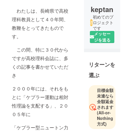
keptan
わたしは、長崎県で高校
初めてのプ
理科教員として４０年間、
ロジェクト
教鞭をとってきたもので
です
メッセー
す。
ジを送る
この間、特に３０代から
ですが高校理科会誌に、多
リターンを
くの記事を書かせていただ
選ぶ
き
２０００年には、それをも
目標金額
未達なら
とに「ケプラー運動は相対
全額返金
性理論を支配する」、２０
されます
(All-or-
０５年に
Nothing
方式)
「ケプラー型ニュートン力