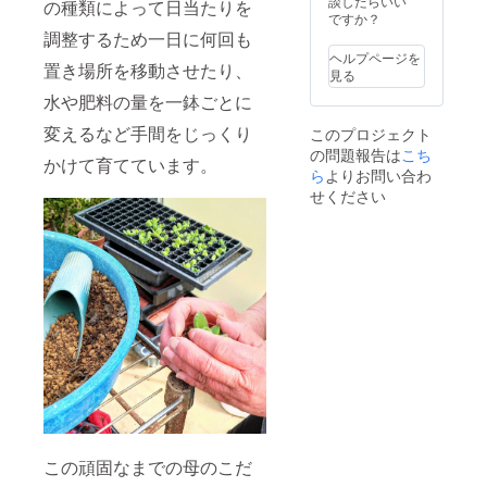
談したらいい
の種類によって日当たりを
バイス
ですか？
させて
調整するため一日に何回も
いただ
ヘルプページを
置き場所を移動させたり、
きま
見る
す。 多
水や肥料の量を一鉢ごとに
肉植物
ビジネ
変えるなど手間をじっくり
このプロジェクト
スに興
の問題報告は
こち
味があ
かけて育てています。
る人必
ら
よりお問い合わ
見! 生産
せください
から販
売まで
これま
で小規
模で生
産して
きた経
験をマ
ニュア
ルにし
てお伝
えしま
す。ご
質問が
あれば
この頑固なまでの母のこだ
わかる
範囲で