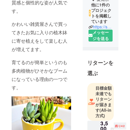
質感と個性的な姿が人気で
他に1件の
プロジェク
す。
トを掲載し
ています
かわいい雑貨屋さんで買っ
https://sante758.com
てきたお気に入りの植木鉢
メッセー
ジを送る
に寄せ植えをして楽しむ人
が増えてます。
リターンを
育てるのが簡単というのも
多肉植物がひそかなブーム
選ぶ
になっている理由の一つで
す。
目標金額
未達でも
リターン
が届きま
す
(All-in
方式)
3,5
残り42
00
円