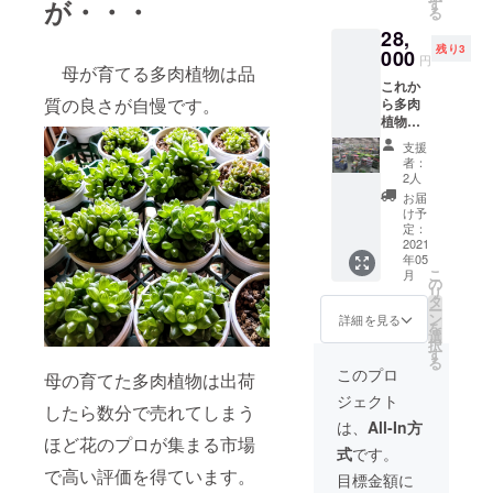
2袋 育
が・・・
す
る
て方説
28,
明付き
残り3
多肉植
000
円
物の種
母が育てる多肉植物は品
これか
類は画
質の良さが自慢です。
ら多肉
像とは
植物を
異なり
ビジネ
ます。
支援
スにし
こちら
者：
たい方
で15種
2人
へ 「多
類１5鉢
お届
肉植物
を選ん
け予
ビジネ
で送り
定：
スの始
2021
ます。
年05
め方」
こ
月
オリジ
の
リ
ナルマ
タ
ー
ニュア
ン
詳細を見る
を
ル
選
択
（メー
す
る
ルにて
このプロ
母の育てた多肉植物は出荷
送りま
ジェクト
す）
したら数分で売れてしまう
＋
は、
All-In方
メール
ほど花のプロが集まる市場
式
です。
相談
で高い評価を得ています。
サービ
目標金額に
ス