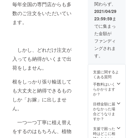
毎年全国の専門店からも多
関わらず、
業務用
の資材
2021/04/29
数のご注文をいただいてい
の仕入
23:59:59
ま
れ先の
ます。
紹介、
でに集まっ
栽培の
た金額が
始め方
から出
ファンディ
荷方法
ングされま
までこ
しかし、どれだけ注文が
れまで
す。
入っても納得がいくまで出
のノウ
ハウを
荷をしません。
お伝え
支援に関するよ
しま
くある質問
す。
根をしっかり張り輸送して
花・園
手数料はいく
芸業界
らかかります
も大丈夫と納得できるもの
での経
か？
験とこ
しか「お嫁」に出しませ
れまで
目標金額に届
ん。
多肉植
かなかった場
物を生
合どうなりま
産出荷
すか？
一つ一つ丁寧に植え替え
してき
た実績
支援で困った
をするのはもちろん、植物
をもと
時はどこに相
にアド