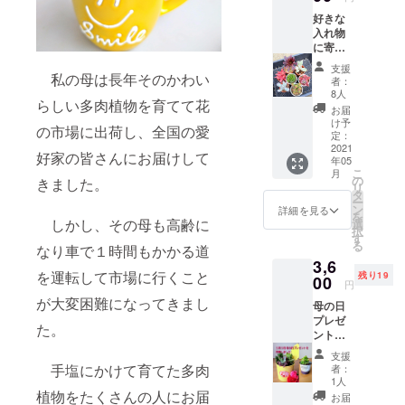
好きな
入れ物
に寄せ
植えを
支援
作って
私の母は長年そのかわい
者：
くださ
8人
らしい多肉植物を育てて花
い！ 多
お届
肉植物7
け予
の市場に出荷し、全国の愛
種セッ
定：
ト＋オ
2021
好家の皆さんにお届けして
年05
リジナ
こ
月
ル多肉
の
きました。
リ
植物用
タ
ー
土
ン
詳細を見る
を
500ml
しかし、その母も高齢に
選
択
育て方
す
る
なり車で１時間もかかる道
説明付
3,6
き 多肉
を運転して市場に行くこと
残り19
植物の
00
円
種類は
が大変困難になってきまし
母の日
画像と
プレゼ
は異な
た。
ント
りま
多肉植
す。 こ
支援
物の寄
ちらで7
手塩にかけて育てた多肉
者：
植え１
種類選
1人
鉢＋鉢
んで送
植物をたくさんの人にお届
お届