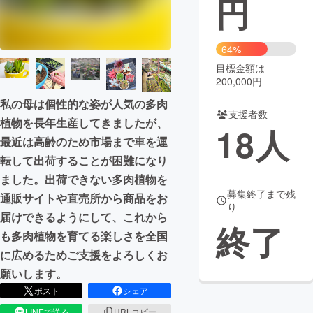
円
まちづくり・地域活性化
64%
目標金額は
CAMPFIRE for Social Good
CAMPFIRE Creation
200,000円
CAMPFIREふるさと納税
machi-ya
コミュニティ
私の母は個性的な姿が人気の多肉
支援者数
植物を長年生産してきましたが、
18
人
最近は高齢のため市場まで車を運
転して出荷することが困難になり
ました。出荷できない多肉植物を
募集終了まで残
通販サイトや直売所から商品をお
り
届けできるようにして、これから
終了
も多肉植物を育てる楽しさを全国
に広めるためご支援をよろしくお
願いします。
ポスト
シェア
LINEで送る
URLコピー