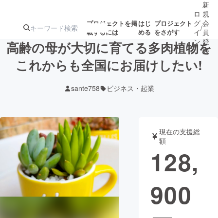
新
ロ
規
グ
会
プロジェクトを掲
はじ
プロジェクト
/
載するには
める
をさがす
イ
員
ン
登
高齢の母が大切に育てる多肉植物を
録
これからも全国にお届けしたい!
人気のプロ
注目のリ
注目の新着プロ
募集終了が近いプ
もうすぐ公開
sante758
ビジネス・起業
ジェクト
ターン
ジェクト
ロジェクト
されます
アート・写真
音楽
現在の支援総
額
128,
テクノロジー・ガジェット
ゲーム・サ
900
映像・映画
書籍・雑誌
ビジネス・起業
チャレンジ