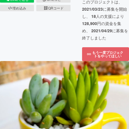
このプロジェクトは、
埋め込み
QRコード
2021/03/23
に募集を開始
し、
18
人の支援により
128,900
円の資金を集
め、
2021/04/29
に募集を
終了しました
もう一度プロジェク
トをやってほしい