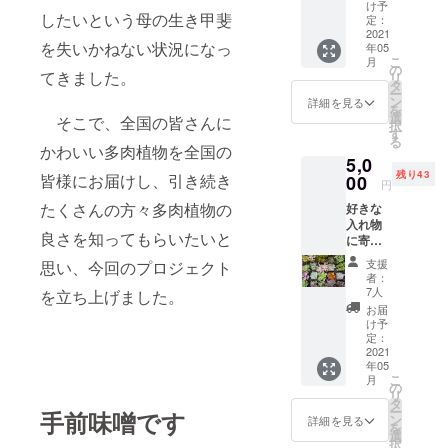
植え１
りま
け予
したいという母の生き甲斐
鉢セッ
す。
定：
ト。５
2021
を失いかねない状況になっ
年05
月５日
こ
月
に発送
の
てきました。
リ
しま
タ
ー
す。 寄
ン
詳細を見る
を
植えサ
選
そこで、全国の皆さんに
択
イズ 直
す
る
径11セ
かわいい多肉植物を全国の
5,0
ンチ×高
残り43
さ20セ
皆様にお届けし、引き続き
00
円
ンチ。3
たくさんの方々多肉植物の
好きな
種類入
入れ物
り。 鉢
良さを知ってもらいたいと
に寄せ
植えサ
植えを
イズ直
支援
思い、今回のプロジェクト
作って
径11セ
者：
くださ
ンチ。1
7人
を立ち上げました。
い！ 多
種類入
お届
肉植物
り。
け予
15鉢
定：
セット
2021
年05
＋オリ
こ
月
ジナル
の
リ
多肉植
タ
ー
手前味噌です
物用土
ン
詳細を見る
を
500ml×
選
択