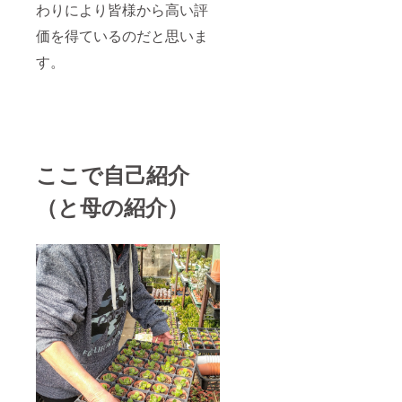
わりにより皆様から高い評
メール
にてお
価を得ているのだと思いま
答え致
しま
す。
す。 鉢
の仕入
れ先や
市場へ
の出荷
方法、
管理の
ここで自己紹介
仕方な
ど、具
（と母の紹介）
体的に
お伝え
しま
す。 *利
益の確
約をす
るもの
ではあ
りませ
ん。