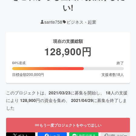
い!
sante758
ビジネス・起業
現在の支援総額
128,900
円
終了
64
%達成
目標金額
200,000
円
支援者数
18
人
このプロジェクトは、
2021/03/23
に募集を開始し、
18
人の支援
により
128,900
円の資金を集め、
2021/04/29
に募集を終了しま
した
もう一度プロジェクトをやってほしい
ポスト
シェア
LINEで送る
URLコピー