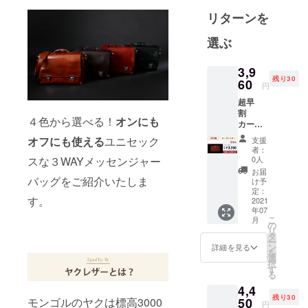
ます。
リターンを
私達は１９
８４年よ
選ぶ
り、メー
カー様と日
3,9
残り30
本を繋ぎ、
60
円
皆様のより
超早
豊かで夢の
割
４色から選べる！
オンにも
カード
ある生活の
ホル
オフにも使える
ユニセック
支援
実現を目指
ダー×１
者：
し活動して
クラ
0人
スな３WAYメッセンジャー
ファン
います。
お届
限定 超
バッグをご紹介いたしま
け予
早割
定：
す。
￥3,960
2021
年07
(税込) --
こ
月
-----------
の
リ
--- 一般
タ
ー
販売予
ン
詳細を見る
を
定価格
選
択
￥5,980
す
る
(税込)
4,4
残り30
↓↓↓ 個
50
モンゴルのヤクは標高3000
円