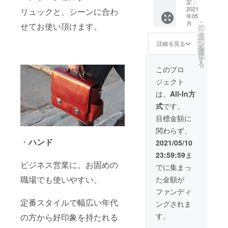
ラック
定：
クラ
2021
↓↓↓ ク
リュックと、シーンに合わ
年05
ファン
ラファ
こ
月
せてお使い頂けます。
限定 早
ン限定
の
リ
割
早割
タ
ー
￥64,80
￥64,80
ン
詳細を見る
を
0(税込)
0(税込)
選
択
-----------
-----------
す
る
----- 一
-----
このプロ
般販売
ジェクト
予定価
格
は、
All-In方
￥76,78
式
です。
0(税込)
目標金額に
↓↓↓ 個
関わらず、
数限
定
・
ハンド
2021/05/10
￥11,98
23:59:59
ま
0 OFF!
ビジネス営業に。お固めの
でに集まっ
↓↓↓ ク
職場でも使いやすい、
た金額が
ラファ
ン限定
ファンディ
早割
定番スタイルで幅広い年代
ングされま
￥64,80
0(税込)
す。
の方から好印象を持たれる
-----------