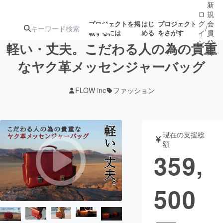
新
ロ
規
グ
会
プロジェクトを掲
はじ
プロジェクト
/
載するには
める
をさがす
イ
員
ン
登
軽い・丈夫。こだわる人の為の貴重
録
なヤク革メッセンジャーバッグ
人気のプロ
注目のリ
注目の新着プロ
募集終了が近いプ
もうすぐ公開
FLOW inc
ファッション
ジェクト
ターン
ジェクト
ロジェクト
されます
アート・写真
音楽
現在の支援総
額
359,
テクノロジー・ガジェット
ゲーム・サ
500
映像・映画
書籍・雑誌
ビジネス・起業
チャレンジ