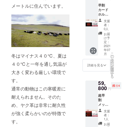
数限
早割
メートルに住んでいます。
定
カード
￥2,020
ホル
OFF!
ダー×１
支援
クラ
↓↓↓ ク
者：
ファン
ラファ
0人
限定 早
ン限定
お届
割
超早割
け予
￥4,450
￥3,960
定：
(税込) --
2021
(税込) --
年07
-----------
-----------
こ
月
--- 一般
冬はマイナス４０℃、夏は
---
の
リ
販売予
タ
ー
４０℃と一年を通し気温が
定価格
ン
詳細を見る
を
￥5,980
選
大きく変わる厳しい環境で
択
(税込)
す
る
す。
59,
↓↓↓ 個
残り4
数限
800
通常の動物はこの寒暖差に
円
定
超早
￥1,530
耐えられません。そのた
割
OFF!
メッセ
め、ヤク革は非常に耐久性
ン
↓↓↓ ク
支援
が強く柔らかいのが特徴で
ジャー
ラファ
者：
バッグ×
ン限定
1人
す。
１
早割
お届
COLOR