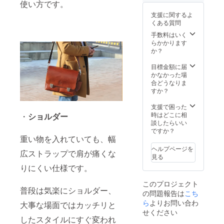
-----
使い方です。
支援に関するよ
くある質問
手数料はいく
らかかります
か？
目標金額に届
かなかった場
合どうなりま
すか？
支援で困った
時はどこに相
・
ショルダー
談したらいい
ですか？
重い物を入れていても、幅
ヘルプページを
広ストラップで肩が痛くな
見る
りにくい仕様です。
このプロジェクト
普段は気楽にショルダー、
の問題報告は
こち
ら
よりお問い合わ
大事な場面ではカッチリと
せください
したスタイルにすぐ変われ