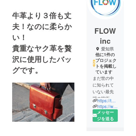
牛革より３倍も丈
夫！なのに柔らか
FLOW
い！
inc
貴重なヤク革を贅
愛知県
他に1件の
沢に使用したバッ
プロジェク
トを掲載し
グです。
ています
まだ世の中
に知られて
いない最先
端の技術・
https://thanks.vc/
わくわくす
https://www.facebook.com/import.flow
る素晴らし
メッセー
い製品が世
ジを送る
界中で日々
創られてい