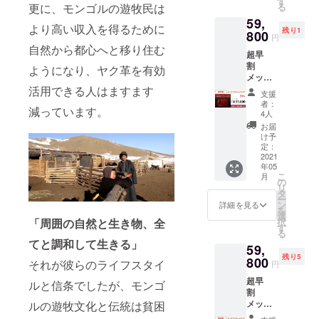
す
更に、モンゴルの遊牧民は
る
-----------
-----
59,
----- 一
より高い収入を得るために
残り1
般販売
800
円
予定価
自然から都心へと移り住む
超早
格
割
￥76,78
ようになり、ヤク革を有効
メッセ
0(税込)
ン
活用できる人はますます
支援
ジャー
↓↓↓ 個
者：
減っています。
バッグ×
数限
4人
１
定
お届
COLOR
￥16,98
け予
：
0 OFF!
定：
フォッ
2021
年05
クス ク
↓↓↓ ク
こ
月
ラファ
ラファ
の
リ
ン限定
ン限定
タ
ー
超早割
超早割
ン
詳細を見る
を
￥59,80
￥59,80
選
択
「周囲の自然と生き物、全
0(税込)
0(税込)
す
る
-----------
-----------
てと調和して生きる」
59,
----- 一
-----
残り5
般販売
800
それが彼らのライフスタイ
円
予定価
超早
格
ルと信条でしたが、モンゴ
割
￥76,78
メッセ
ルの遊牧文化と伝統は貧困
0(税込)
ン