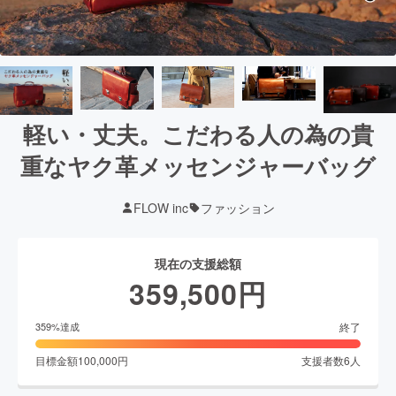
軽い・丈夫。こだわる人の為の貴
重なヤク革メッセンジャーバッグ
FLOW inc
ファッション
現在の支援総額
359,500
円
終了
359
%達成
目標金額
100,000
円
支援者数
6
人