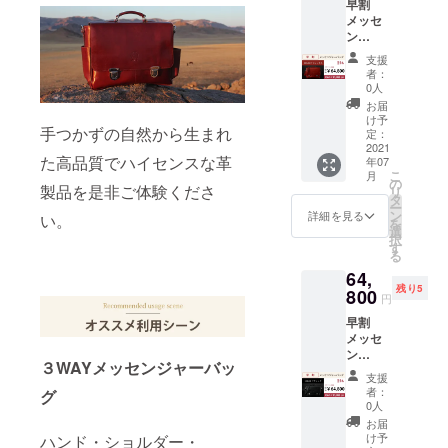
早割
￥76,78
メッセ
0(税込)
ン
ジャー
↓↓↓ 個
支援
バッグ×
数限
者：
１
定
0人
COLOR
￥11,98
お届
：
0 OFF!
け予
手つかずの自然から生まれ
フォッ
定：
クス ク
2021
↓↓↓ ク
た高品質でハイセンスな革
年07
ラファ
ラファ
こ
月
ン限定
ン限定
の
製品を是非ご体験くださ
リ
早割
早割
タ
ー
￥64,80
￥64,80
ン
詳細を見る
い。
を
0(税込)
0(税込)
選
択
-----------
-----------
す
る
----- 一
-----
64,
般販売
残り5
予定価
800
円
格
早割
￥76,78
メッセ
0(税込)
ン
３WAYメッセンジャーバッ
ジャー
↓↓↓ 個
支援
バッグ×
数限
者：
グ
１
定
0人
COLOR
￥11,98
お届
：ブ
0 OFF!
け予
ハンド・ショルダー・