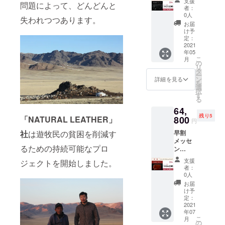
支援
問題によって、どんどんと
ジャー
↓↓↓ 個
者：
バッグ×
数限
0人
失われつつあります。
１
定
お届
COLOR
￥16,98
け予
：ブ
0 OFF!
定：
ラック
2021
年05
クラ
↓↓↓ ク
こ
月
ファン
ラファ
の
リ
限定 超
ン限定
タ
ー
早割
超早割
ン
詳細を見る
を
￥59,80
￥59,80
選
択
0(税込)
0(税込)
す
る
-----------
-----------
64,
----- 一
-----
残り5
般販売
800
「NATURAL LEATHER」
円
予定価
早割
社
は遊牧民の貧困を削減す
格
メッセ
￥76,78
るための持続可能なプロ
ン
0(税込)
ジャー
支援
ジェクトを開始しました。
バッグ×
↓↓↓ 個
者：
１
数限
0人
COLOR
定
お届
：サン
￥16,98
け予
ド クラ
0 OFF!
定：
ファン
2021
年07
限定 早
↓↓↓ ク
こ
月
割
ラファ
の