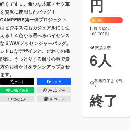
円
軽くて丈夫。希少な皮革・ヤク革
まちづくり・地域活性化
を贅沢に使用したバッグ！
CAMPFIRE第一弾プロジェクト
359%
はビジネスにもカジュアルにも使
目標金額は
CAMPFIRE for Social Good
CAMPFIRE Creation
100,000円
える！４色から選べるハイセンス
CAMPFIREふるさと納税
machi-ya
コミュニティ
な３WAYメッセンジャーバッグ。
支援者数
レトロなデザインとこだわりの機
6
人
能性、うっとりする触り心地で貴
方のお出かけをランクアップさせ
ます。
募集終了まで残
ポスト
シェア
り
LINEで送る
URLコピー
終了
埋め込み
QRコード