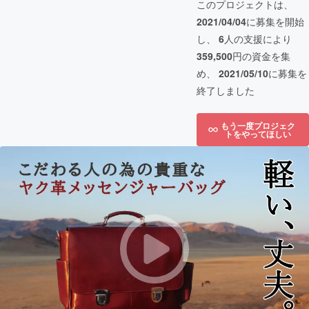
このプロジェクトは、
2021/04/04
に募集を開始
し、
6
人の支援により
359,500
円の資金を集
め、
2021/05/10
に募集を
終了しました
もう一度プロジェク
トをやってほしい