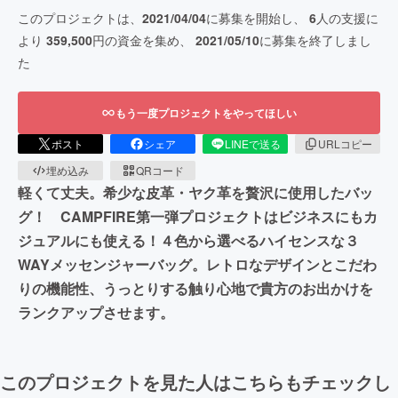
このプロジェクトは、
2021/04/04
に募集を開始し、
6
人の支援に
より
359,500
円の資金を集め、
2021/05/10
に募集を終了しまし
た
もう一度プロジェクトをやってほしい
ポスト
シェア
LINEで送る
URLコピー
埋め込み
QRコード
軽くて丈夫。希少な皮革・ヤク革を贅沢に使用したバッ
グ！ CAMPFIRE第一弾プロジェクトはビジネスにもカ
ジュアルにも使える！４色から選べるハイセンスな３
WAYメッセンジャーバッグ。レトロなデザインとこだわ
りの機能性、うっとりする触り心地で貴方のお出かけを
ランクアップさせます。
このプロジェクトを見た人はこちらもチェックし