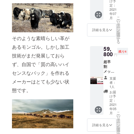
￥4,450
け予
：サン
(税込) --
定：
ド クラ
2021
-----------
年07
ファン
---
こ
月
限定 超
の
リ
早割
タ
ー
￥59,80
ン
詳細を見る
を
0(税込)
選
択
そのような素晴らしい革が
-----------
す
る
----- 一
あるモンゴル。しかし加工
59,
般販売
残り4
予定価
800
円
技術がまだ発展しておら
格
超早
￥76,78
ず、自国で「質の高いハイ
割
0(税込)
メッセ
センスなバック」を作れる
ン
↓↓↓ 個
支援
ジャー
メーカーはとても少ない状
数限
者：
バッグ×
定
1人
態です。
１
￥16,98
お届
COLOR
0 OFF!
け予
：エス
定：
プレッ
2021
↓↓↓ ク
年05
ソ クラ
ラファ
こ
月
ファン
ン限定
の
リ
限定 超
超早割
タ
ー
早割
￥59,80
ン
詳細を見る
を
￥59,80
0(税込)
選
択
0(税込)
-----------