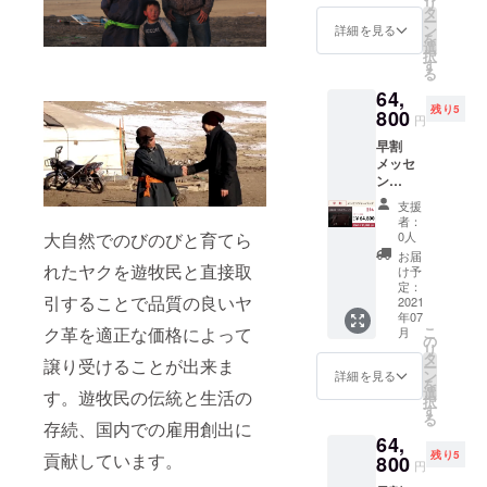
リ
￥64,80
ン限定
タ
ー
0(税込)
超早割
ン
詳細を見る
を
-----------
￥59,80
選
択
----- 一
0(税込)
す
る
般販売
-----------
64,
予定価
-----
残り5
格
800
円
￥76,78
早割
0(税込)
メッセ
ン
↓↓↓ 個
ジャー
数限
支援
バッグ×
定
者：
１
￥11,98
0人
大自然でのびのびと育てら
COLOR
0 OFF!
お届
：エス
れたヤクを遊牧民と直接取
け予
プレッ
↓↓↓ ク
定：
引することで品質の良いヤ
ソ クラ
2021
ラファ
年07
ファン
ン限定
こ
ク革を適正な価格によって
月
限定 早
早割
の
リ
割
￥64,80
タ
譲り受けることが出来ま
ー
￥64,80
0(税込)
ン
詳細を見る
を
0(税込)
-----------
選
す。遊牧民の伝統と生活の
択
-----------
-----
す
る
----- 一
存続、国内での雇用創出に
64,
般販売
残り5
貢献しています。
予定価
800
円
格