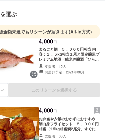
を選ぶ
標金額未達でもリターンが届きます
(All-in方式)
4,000
円
まるごと鯛 ５，０００円相当 内
容：１．５kg相当１尾と限定醸造プ
レミアム地酒（純米吟醸酒「ひら
ん」）７２０ml１本 真鯛（原産
支援者：15人
国：日本、産地：長崎県松浦市）
お届け予定：2021年06月
「ひらん」（冷蔵、原材料名：米
（国産）、米こうじ（国産米））
このリターンを選択する
る
4,000
円
お弁当や夕飯のおかずにおすすめ
鯛白身フライセット ５，０００円
相当（1.5kg相当鯛2尾分、すぐに揚
げられる衣付き、冷凍でお届け） ※
支援者：36人
骨、頭、かま付き 煮物やお吸い物