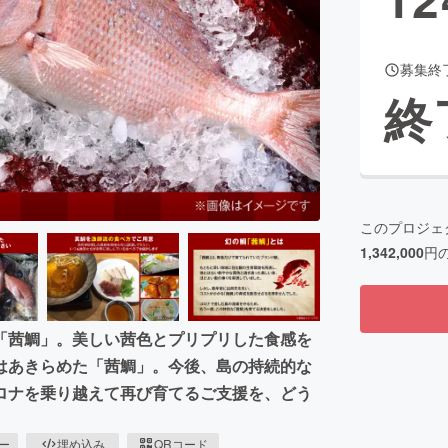
募集終
CAMPFIRE for Social Good
CAMPFIRE Creation
終
CAMPFIREふるさと納税
machi-ya
コミュニティ
このプロジェ
1,342,000
円
「茜鯛」。美しい茜色とプリプリした食感を
はあきらめた「茜鯛」。今後、島の持続的な
ロナを乗り越えて再び育てるご支援を、どう
ピー
埋め込み
QRコード