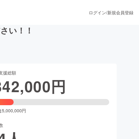
ログイン
/
新規会員登録
ださい！！
うすぐ公開されます
支援総額
プロダクト
342,000
円
ファッション
スポーツ
,000,000円
数
ア
ソーシャルグッド
4
人