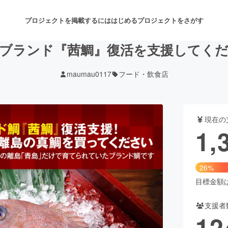
プロジェクトを掲載するには
はじめる
プロジェクトをさがす
ブランド『茜鯛』復活を支援してく
maumau0117
フード・飲食店
注目のリターン
注目の新着プロジェクト
募集終了が近いプロジェクト
も
現在の
音楽
舞台・パフォーマンス
1,
ゲーム・サービス開発
フード・飲食店
26%
書籍・雑誌出版
アニメ・漫画
目標金額は5
支援者
チャレンジ
ビューティー・ヘルスケ
12