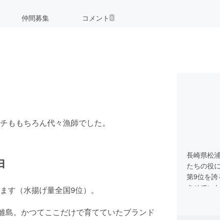
仲間募集
コメント
6
チももちろん代々漁師でした。
長崎県松
由
たちの役
第9位を
させてい
ます（水揚げ量全国9位）。
い離島。かつてここだけで育てていたブランド