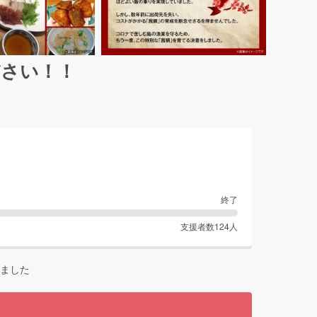
ださい！！
終了
支援者数
124
人
ました