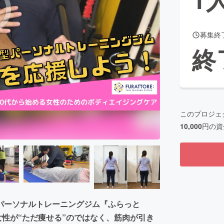
募集終
CAMPFIRE for Social Good
CAMPFIRE Creation
終
CAMPFIREふるさと納税
machi-ya
コミュニティ
このプロジェ
10,000
円の資
パーソナルトレーニングジム『ふらっと
女性が“ただ痩せる”のではなく、筋肉が引き