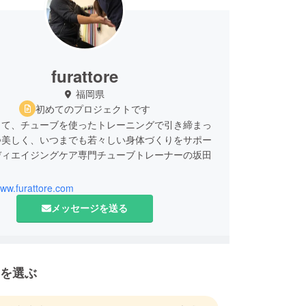
furattore
福岡県
初めてのプロジェクトです
して、チューブを使ったトレーニングで引き締まっ
つ美しく、いつまでも若々しい身体づくりをサポー
ディエイジングケア専門チューブトレーナーの坂田
。
www.furattore.com
の運動が苦手な女性が「将来への体力の不安解消」
メッセージを送る
有の体の不調改善」「体型への悩みを解消」する為
な“体の動きと姿勢を改善する独自メソッド”に合
女性を専門に９年以上の指導歴で培った「指導技術
ング技術」でパーソナルトレーニングを提供してい
を選ぶ
経営しております。
ろしくお願いいたします。