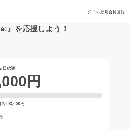
ログイン
/
新規会員登録
e:』を応援しよう！
うすぐ公開されます
支援総額
プロダクト
,000
円
ファッション
スポーツ
,000,000円
数
ア
ソーシャルグッド
人