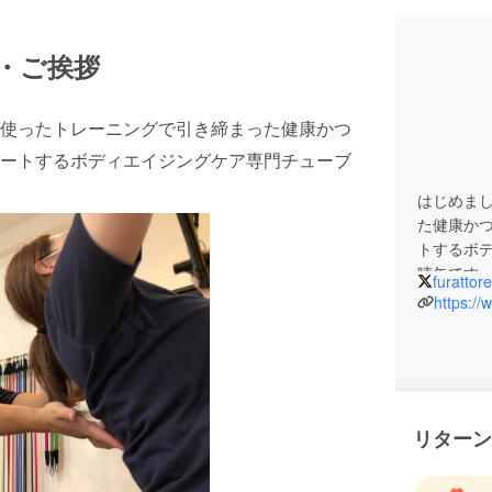
・ご挨拶
使ったトレーニングで引き締まった健康かつ
ートするボディエイジングケア専門チューブ
はじめま
た健康か
トするボ
晴矢です
furattore
https://
30代以上
「女性特
に、効果的
わせて、
＝コーチ
リターン
るジムを
どうぞよ