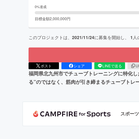
0
%達成
目標金額
2,000,000
円
このプロジェクトは、
2021/11/24
に募集を開始し、
1
人
ポスト
シェア
LINEで送る
U
福岡県北九州市でチューブトレーニングに特化した
る”のではなく、筋肉が引き締まるチューブトレ
スポーツ