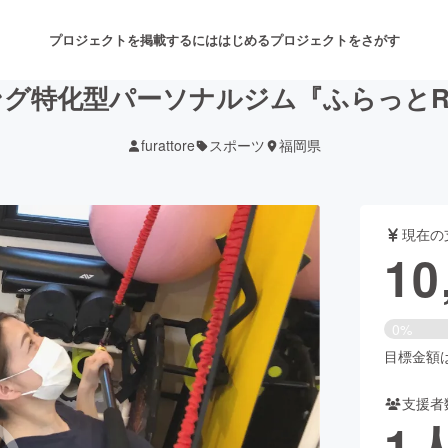
プロジェクトを掲載するには
はじめる
プロジェクトをさがす
グ特化型パーソナルジム『ふらっとR
furattore
スポーツ
福岡県
注目のリターン
注目の新着プロジェクト
募集終了が近いプロジェクト
も
現在の
音楽
舞台・パフォーマンス
10
ゲーム・サービス開発
フード・飲食店
0%
書籍・雑誌出版
アニメ・漫画
目標金額は2
支援者
チャレンジ
ビューティー・ヘルスケ
1