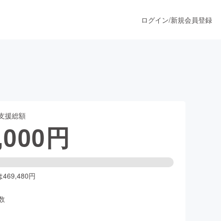
ログイン
/
新規会員登録
うすぐ公開されます
支援総額
プロダクト
,000
円
ファッション
スポーツ
69,480円
数
ア
ソーシャルグッド
人