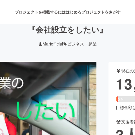
プロジェクトを掲載するには
はじめる
プロジェクトをさがす
『会社設立をしたい』
Mariofficial
ビジネス・起業
注目のリターン
注目の新着プロジェクト
募集終了が近いプロジェクト
も
現在の
音楽
舞台・パフォーマンス
13
ゲーム・サービス開発
フード・飲食店
2%
書籍・雑誌出版
アニメ・漫画
目標金額は4
支援者
チャレンジ
ビューティー・ヘルスケ
3