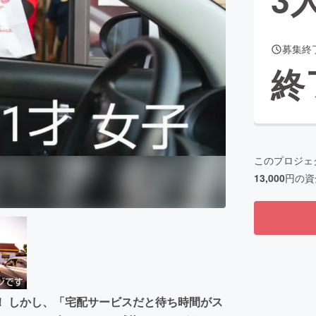
募集終
CAMPFIRE for Social Good
CAMPFIRE Creation
終
CAMPFIREふるさと納税
machi-ya
コミュニティ
このプロジェ
13,000
円の資
！ しかし、「宅配サービスだと待ち時間がス