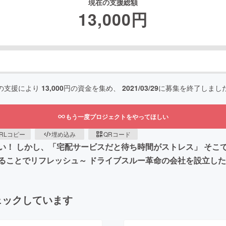
現在の支援総額
13,000
円
の支援により
13,000
円の資金を集め、
2021/03/29
に募集を終了しまし
もう一度プロジェクトをやってほしい
RLコピー
埋め込み
QRコード
！ しかし、「宅配サービスだと待ち時間がストレス」 そこで
ることでリフレッシュ～ ドライブスルー革命の会社を設立した
ェックしています