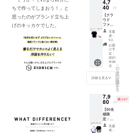
4,7
込）の
けま
ます。
とこ
40
す。 ・
※皆様の
ちで作ってしまおう！」と
円
ろ、
体系カ
ご支援
【クラ
5%offの
思ったのがブランド立ち上
バータ
により
ウド
￥4,740
イプ
量産効
ファン
げのキッカケでした。
（税・
M・L・
率が向
ディン
送料
LL・３L
上した
支援
グ限定
込）に
・通常
場合、
者：
５％OF
て承り
タイ
0人
正規販
F】
ます。
プ
売価格
お届
ZIORIC
■カ
M・L・
け予
が販売
H Tシャ
ラー：
定：
LL ■お
予定価
ツ
2021
白 ■サ
届け予
格より
年06
黒 1枚
イズは
定：
下がる
こ
月
一般販
下記の
の
2020年
可能性
リ
売予定
タイプ
タ
6月中
もござ
ー
価格
からお
ン
お申し
詳細を見る
いま
を
￥4,990
選び頂
選
込み順
す。 ※
択
（税・
けま
す
に発送
デザイ
る
送料
す。 ・
いたし
ン・仕
7,9
込）の
体系カ
ます。
様・内
残り47
とこ
80
バータ
※皆様の
容品は
円
ろ、
イプ
ご支援
変更に
【50名
5%offの
M・L・
により
なる可
様限
￥4,740
LL・３L
量産効
能性も
定：早
（税・
・通常
率が向
ござい
割
送料
タイプ
上した
ます。
支援
20％OF
込）に
M・L・
場合、
者：
ご了承
F】