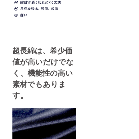
材の供
給状
況、製
造工程
上の都
合等に
より出
荷時期
が遅れ
超長綿は、希少価
る場合
があり
ます。
値が高いだけでな
く、機能性の高い
素材でもありま
す。