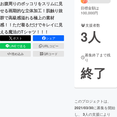
23%
お腹周りのポッコリをスリムに見
目標金額は
まちづくり・地域活性化
せる画期的な立体加工！肌触り抜
100,000円
群で高級感溢れる極上の素材
感！！ただ着るだけでキレイに見
支援者数
CAMPFIRE for Social Good
CAMPFIRE Creation
3
人
える魔法のTシャツ！！！
CAMPFIREふるさと納税
machi-ya
コミュニティ
ポスト
シェア
LINEで送る
URLコピー
埋め込み
QRコード
募集終了まで残
り
終了
このプロジェクトは、
2021/03/30
に募集を開始
し、
3
人の支援により