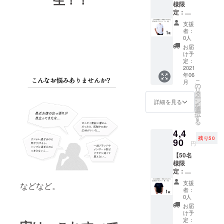
う想いで、
様限
さまざまな
定：早
割
アイデア商
支援
10％OF
者：
品の開発と
F】
0人
ZIORIC
販売を手が
お届
H Tシャ
け予
けてきまし
ツ
定：
た。
白 1枚
2021
年06
一般販
こ
月
売予定
の
当社のモッ
リ
価格
タ
ー
トーは「世
￥4,990
ン
詳細を見る
を
（税・
選
の中のタメ
択
送料
す
る
になり、ワ
込）の
4,4
とこ
クワク感が
残り50
ろ、早
90
円
プラスされ
割50名
た楽しい商
【50名
様限定
様限
10%off
品を一つで
定：早
の
も多く送り
割
￥4,490
支援
などなど。
10％OF
出すこと」
（税・
者：
F】
送料
0人
です。
ZIORIC
込）に
お届
H Tシャ
て承り
け予
ツ
ます。
定：
そのために