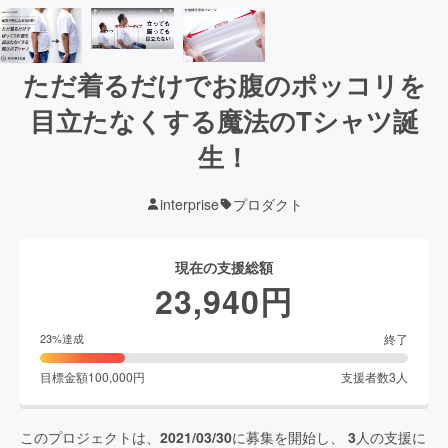
ただ着るだけでお腹のポッコリを
目立たなくする魔法のTシャツ誕
生！
interprise
プロダクト
現在の支援総額
23,940
円
終了
23
%達成
目標金額
100,000
円
支援者数
3
人
このプロジェクトは、
2021/03/30
に募集を開始し、
3
人の支援に