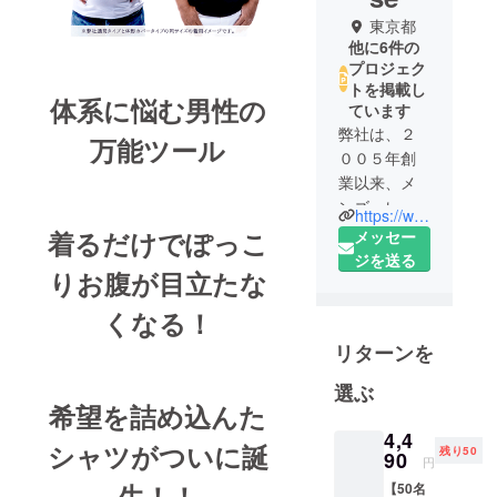
東京都
他に6件の
プロジェク
トを掲載し
体系に悩む男性の
ています
弊社は、２
万能ツール
００５年創
業以来、メ
ンズ、レ
https://www.ziorich.jp/
ディース向
着るだけでぽっこ
メッセー
けアパレ
ジを送る
りお腹が目立たな
ル、服飾雑
貨を中心に
くなる！
「こんな商
リターンを
品があった
ら面白い」
選ぶ
「もっと快
希望を詰め込んた
適で楽しい
4,4
シャツがついに誕
毎日を送り
残り50
90
円
たい」とい
生！！
【50名