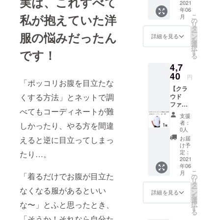
実は、これすべて
黒 1枚
2021
■カ
も常に新し
年06
一般販
ラー：
私が抱えていた洋
こ
月
い目標に向
売予定
白 ■サ
の
リ
価格
イズは
タ
かって、
ー
服の悩みだったん
￥4,990
下記の
ン
詳細を見る
を
チャレンジ
（税・
タイプ
選
択
送料
を続けてお
からお
です！
す
る
込）の
選び頂
ります。
4,7
とこ
けま
ろ、早
40
す。 ・
円
割50名
「ポッコリお腹を目立たな
体系カ
【クラ
様限定
バータ
くする方法」とネットで調
ウド
10%off
イプ
ファン
の
M・L・
べてもコーディネートが難
ディン
￥4,490
LL・３L
支援
グ限定
（税・
・通常
者：
しかったり、やる方を間違
５％OF
送料
タイ
0人
F】
込）に
プ
お届
えると逆に目立ってしまっ
ZIORIC
て承り
M・L・
け予
H Tシャ
ます。
定：
たり…。
LL ■お
ツ
2021
■カ
届け予
年06
白 1枚
ラー：
定：
こ
月
一般販
「着るだけでお腹が目立た
黒 ■サ
の
2020年
リ
売予定
イズは
タ
6月中
ー
なくなる服があるといい
価格
下記の
ン
お申し
詳細を見る
を
￥4,990
タイプ
選
込み順
な〜」とふと思ったとき、
択
（税・
からお
す
に発送
る
送料
選び頂
いたし
「そうか！それなら自分た