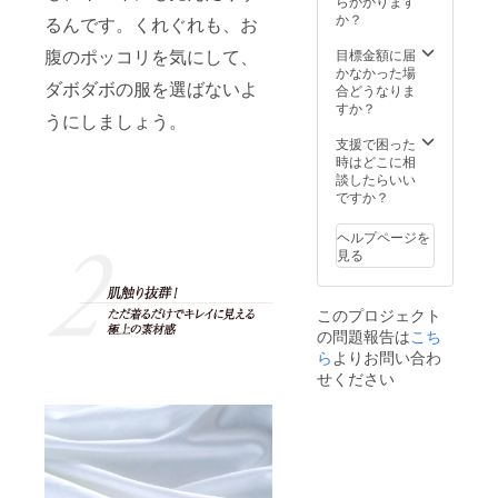
らかかります
ます。
は下記
いたし
か？
ご了承
るんです。くれぐれも、お
のタイ
ます。
くださ
プから
※皆様の
腹のポッコリを気にして、
目標金額に届
い。 ※
お選び
ご支援
かなかった場
ご注文
ダボダボの服を選ばないよ
頂けま
により
合どうなりま
状況、
す。 ・
量産効
すか？
使用部
うにしましょう。
体系カ
率が向
材の供
バータ
上した
支援で困った
給状
イプ
場合、
時はどこに相
況、製
M・L・
正規販
談したらいい
造工程
LL・３L
売価格
ですか？
上の都
・通常
が販売
合等に
タイプ
予定価
より出
ヘルプページを
M・L・
格より
荷時期
見る
LL ■お
下がる
が遅れ
届け予
可能性
る場合
定：
もござ
があり
このプロジェクト
2020年
いま
ます。
の問題報告は
こち
6月中
す。 ※
お申し
ら
よりお問い合わ
デザイ
込み順
ン・仕
せください
に発送
様・内
いたし
容品は
ます。
変更に
※皆様の
なる可
ご支援
能性も
により
ござい
量産効
ます。