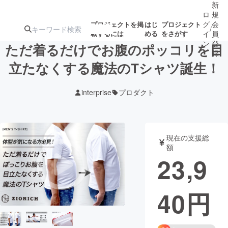
新
ロ
規
グ
会
プロジェクトを掲
はじ
プロジェクト
/
載するには
める
をさがす
イ
員
ン
登
ただ着るだけでお腹のポッコリを目
録
立たなくする魔法のTシャツ誕生！
人気のプロ
注目のリ
注目の新着プロ
募集終了が近いプ
もうすぐ公開
interprise
プロダクト
ジェクト
ターン
ジェクト
ロジェクト
されます
アート・写真
音楽
現在の支援総
額
23,9
テクノロジー・ガジェット
ゲーム・サ
40
円
映像・映画
書籍・雑誌
ビジネス・起業
チャレンジ