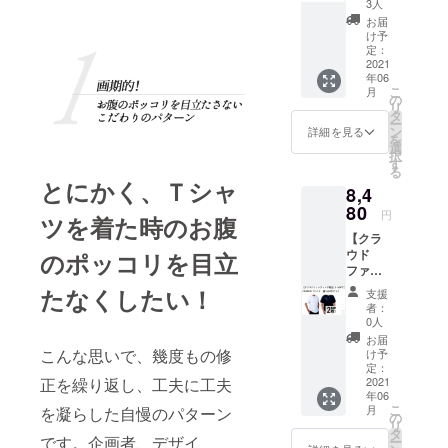
て承り
LL ■お
3人
正規販
くださ
ZIORIC
ます。
届け予
売価格
お届
い。 ※
H Tシャ
■カ
定：
け予
が販売
ご注文
ツ 選
ラー：
定：
2020年
予定価
状況、
べる2枚
2021
黒 ■サ
6月中
格より
使用部
年06
セット
イズは
お申し
下がる
材の供
こ
月
一般販
下記の
の
込み順
可能性
給状
リ
売予定
タイプ
タ
に発送
もござ
況、製
ー
価格
からお
ン
いたし
詳細を見る
いま
造工程
を
￥9,980
選び頂
選
ます。
す。 ※
上の都
択
（税・
けま
す
※皆様の
デザイ
合等に
る
送料
す。 ・
ご支援
ン・仕
とにかく、Ｔシャ
より出
8,4
込）の
体系カ
により
様・内
荷時期
とこ
80
バータ
量産効
容品は
円
が遅れ
ツを着た時のお腹
ろ、早
イプ
率が向
変更に
る場合
【クラ
割50名
M・L・
上した
なる可
があり
ウド
のポッコリを目立
様限定
LL・３L
場合、
能性も
ます。
ファン
20%off
・通常
正規販
ござい
ディン
の
タイ
たなくしたい！
売価格
ます。
支援
グ限定
￥7,980
プ
が販売
者：
ご了承
15％OF
（税・
M・L・
0人
予定価
くださ
F】
送料
LL ■お
格より
お届
い。 ※
ZIORIC
込）に
こんな思いで、幾度もの修
届け予
け予
下がる
ご注文
H Tシャ
て承り
定：
定：
可能性
状況、
正を繰り返し、工夫に工夫
ツ 選
2021
ます。
2020年
もござ
使用部
年06
べる2枚
■カ
6月中
いま
材の供
こ
月
を凝らした自慢のパターン
セット
ラー：
の
お申し
す。 ※
給状
リ
一般販
お好き
タ
込み順
デザイ
況、製
です。企画者、デザイ
ー
売予定
な色を