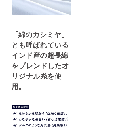
率が向
ご了承
上した
くださ
場合、
い。 ※
正規販
ご注文
売価格
状況、
が販売
使用部
予定価
「綿のカシミヤ」
材の供
格より
給状
下がる
況、製
とも呼ばれている
可能性
造工程
もござ
上の都
インド産の超長綿
いま
合等に
す。 ※
より出
をブレンドしたオ
デザイ
荷時期
ン・仕
が遅れ
様・内
リジナル糸を使
る場合
容品は
があり
変更に
ます。
用。
なる可
能性も
ござい
ます。
ご了承
くださ
い。 ※
ご注文
状況、
使用部