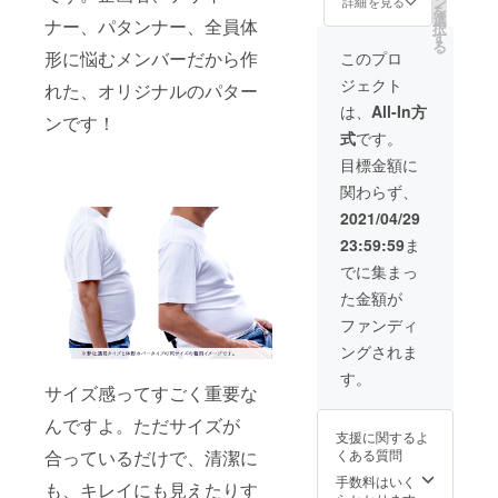
ン
に発送
詳細を見る
ン・仕
造工程
を
価格
お選び
選
いたし
様・内
ナー、パタンナー、全員体
上の都
択
￥9,980
下さ
す
ます。
容品は
合等に
る
（税・
い。
形に悩むメンバーだから作
※皆様の
このプロ
変更に
より出
送料
白・黒
ご支援
なる可
荷時期
ジェクト
込）の
れた、オリジナルのパター
■サイズ
により
能性も
が遅れ
とこ
は下記
量産効
は、
All-In方
ござい
る場合
ンです！
ろ、ク
のタイ
率が向
ます。
があり
式
です。
ラウド
プから
上した
ご了承
ます。
ファン
お選び
場合、
目標金額に
くださ
ディン
頂けま
正規販
い。 ※
関わらず、
グ限定
す。 ・
売価格
ご注文
15%off
体系カ
が販売
2021/04/29
状況、
の
バータ
予定価
使用部
23:59:59
ま
￥8,480
イプ
格より
材の供
（税・
M・L・
下がる
でに集まっ
給状
送料
LL・３L
可能性
況、製
た金額が
込）に
・通常
もござ
造工程
て承り
タイ
いま
ファンディ
上の都
ます。
プ
す。 ※
合等に
ングされま
■カ
M・L・
デザイ
より出
ラー：
LL ■お
ン・仕
す。
荷時期
お好き
サイズ感ってすごく重要な
届け予
様・内
が遅れ
な色を
定：
容品は
る場合
んですよ。ただサイズが
お選び
2020年
変更に
があり
支援に関するよ
下さ
6月中
なる可
ます。
くある質問
合っているだけで、清潔に
い。
お申し
能性も
白・黒
込み順
手数料はいく
ござい
も、キレイにも見えたりす
■サイズ
に発送