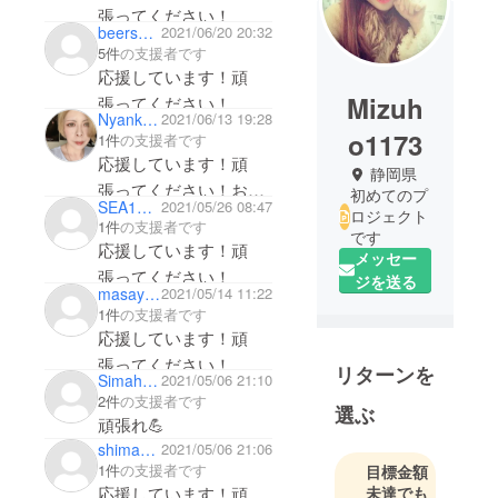
張ってください！
beersamurai
2021/06/20 20:32
5件
の支援者です
応援しています！頑
Mizuh
張ってください！
Nyanko0224
2021/06/13 19:28
o1173
1件
の支援者です
応援しています！頑
静岡県
張ってください！お会
初めてのプ
SEA1967
2021/05/26 08:47
いできるのを楽しみに
ロジェクト
1件
の支援者です
です
しています。
応援しています！頑
メッセー
張ってください！
ジを送る
masaya0121
2021/05/14 11:22
1件
の支援者です
応援しています！頑
張ってください！
リターンを
Simahide
2021/05/06 21:10
2件
の支援者です
選ぶ
頑張れ💪
shimacho_3
2021/05/06 21:06
1件
の支援者です
目標金額
応援しています！頑
未達でも