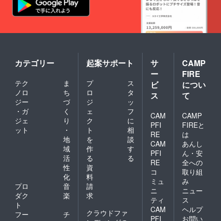
カテゴリー
起案サポート
サ
CAMP
ー
FIRE
テク
ま
プ
ス
ビ
につい
ノロ
ち
ロ
タ
ス
て
ジー
づ
ジ
ッ
・ガ
く
ェ
フ
CAM
CAMP
ジェ
り
ク
に
PFI
FIREと
ット
・
ト
相
RE
は
地
を
談
CAM
あんし
域
作
す
PFI
ん・安
活
る
る
RE
全への
性
資
コ
取り組
化
料
ミュ
み
プロ
音
請
ニ
ニュー
ダク
楽
求
ティ
ス
ト
CAM
ヘルプ
クラウドファ
フー
チ
PFI
お問い