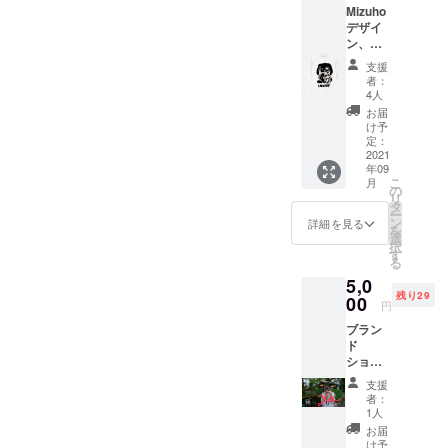
Mizuho
デザイ
ン、
USAWO
支援
限定 ロ
者：
ングT
4人
シャツ
お届
備考欄
け予
に、白
定：
か、
2021
年09
黒、サ
こ
月
イズの
の
リ
記入を
タ
ー
お願い
ン
詳細を見る
を
します
選
択
Mizuho
す
る
サイ
5,0
ン、限
残り29
定ポス
00
円
トカー
ブラン
ド付 ※
ド
送料、
ショー
保証料
、エン
を含む
支援
トリー
者：
チケッ
1人
ト
お届
ショー
け予