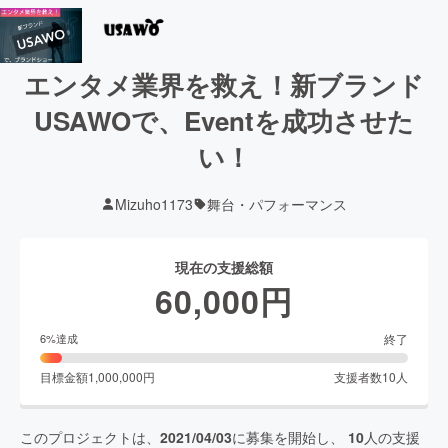
エンタメ業界を救え！新ブランド
USAWOで、Eventを成功させた
い！
Mizuho1173
舞台・パフォーマンス
現在の支援総額
60,000
円
終了
6
%達成
目標金額
1,000,000
円
支援者数
10
人
このプロジェクトは、
2021/04/03
に募集を開始し、
10
人の支援