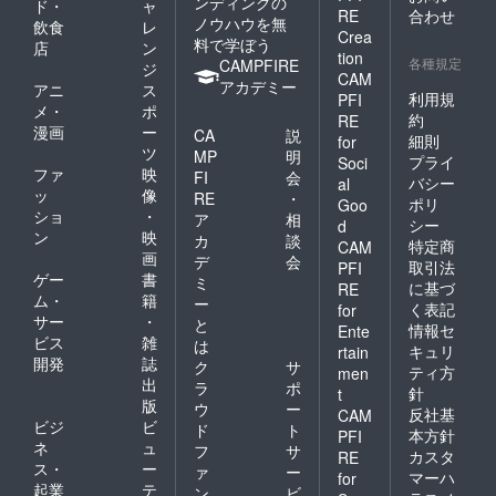
ンディングの
ド・
ャ
RE
合わせ
ノウハウを無
飲食
レ
Crea
料で学ぼう
店
ン
tion
各種規定
CAMPFIRE
ジ
CAM
アカデミー
アニ
ス
利用規
PFI
メ・
ポ
約
RE
漫画
ー
CA
説
細則
for
ツ
MP
明
プライ
Soci
ファ
映
FI
会
バシー
al
ッ
像
RE
・
ポリ
Goo
ショ
・
ア
相
シー
d
ン
映
カ
談
特定商
CAM
画
デ
会
取引法
PFI
ゲー
書
ミ
に基づ
RE
ム・
籍
ー
く表記
for
サー
・
と
情報セ
Ente
ビス
雑
は
キュリ
rtain
開発
誌
ク
サ
ティ方
men
出
ラ
ポ
針
t
版
ウ
ー
反社基
CAM
ビジ
ビ
ド
ト
本方針
PFI
ネ
ュ
フ
サ
カスタ
RE
ス・
ー
ァ
ー
マーハ
for
起業
テ
ン
ビ