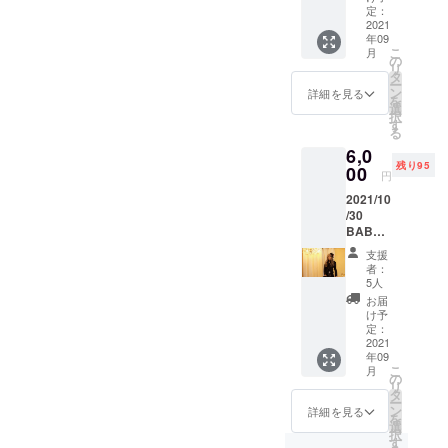
出演の
定：
ための
2021
年09
オー
こ
月
ディ
の
リ
ション
タ
ー
を行う
ン
詳細を見る
を
際に利
選
択
用 不合
す
る
格の場
6,0
合は、
残り95
カメラ
00
円
マンに
2021/10
よる撮
/30
影会チ
BABEL
ケット
横浜開
提供
支援
催予定
キッ
者：
エンタ
ズ、メ
5人
メparty
ンズ、
お届
チケッ
レ
け予
ト 1枚 ※
ディー
定：
交通費
2021
ス ※合
年09
は自己
格され
こ
月
負担と
た場合
の
リ
なりま
は出演
タ
ー
す ※飲
費
ン
詳細を見る
を
食代、
10000
選
択
ブラン
円 別途
す