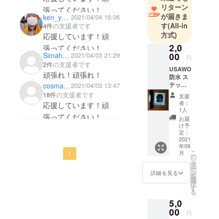
リターン
張ってください！
が届きま
ken_yahashi
2021/04/04 16:06
す
(All-in
4件
の支援者です
方式)
応援しています！頑
2,0
張ってください！
Simahide
2021/04/03 21:29
00
円
2件
の支援者です
USAWO
頑張れ！頑張れ！
防水 ス
テッ
cosmamashochan
2021/04/03 13:47
カー提
18件
の支援者です
支援
供
者：
応援しています！頑
※Mizuh
1人
張ってください！
o オリ
お届
ジナル
け予
ポスト
定：
カー
2021
年09
ド、サ
こ
月
1
イン付
の
リ
き ※送
タ
ー
料、保
ン
詳細を見る
を
証料 含
選
択
む
す
る
5,0
00
円