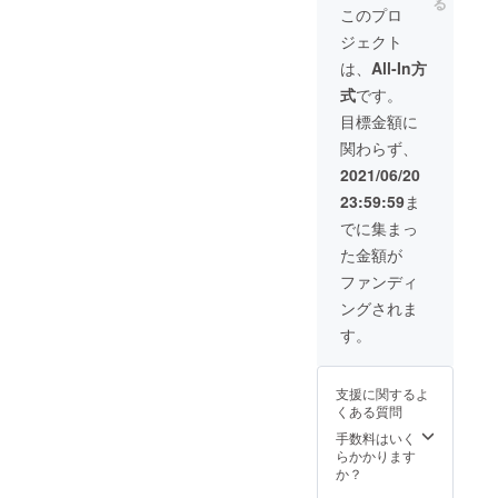
る
ド
かかり
このプロ
ショー
ます (オ
ジェクト
閲覧 ※
リジナ
カメラ
ル洋
は、
All-In方
マン撮
服、カ
式
です。
影有 ※
メラマ
送料、
ン撮
目標金額に
保証料
影、リ
関わらず、
含む
ハーサ
ル、
2021/06/20
レッス
23:59:59
ま
ン、含)
でに集まっ
た金額が
ファンディ
ングされま
す。
支援に関するよ
くある質問
手数料はいく
らかかります
か？