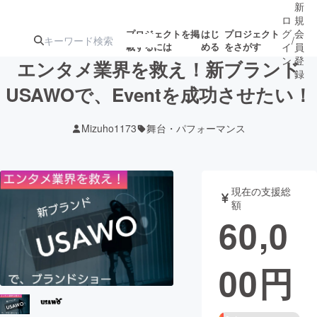
新
ロ
規
グ
会
プロジェクトを掲
はじ
プロジェクト
/
載するには
める
をさがす
イ
員
ン
登
エンタメ業界を救え！新ブランド
録
USAWOで、Eventを成功させたい！
人気のプロ
注目のリ
注目の新着プロ
募集終了が近いプ
もうすぐ公開
Mizuho1173
舞台・パフォーマンス
ジェクト
ターン
ジェクト
ロジェクト
されます
アート・写真
音楽
現在の支援総
額
60,0
テクノロジー・ガジェット
ゲーム・サ
00
円
映像・映画
書籍・雑誌
ビジネス・起業
チャレンジ