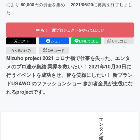
により
60,000
円の資金を集め、
2021/06/20
に募集を終了しまし
た
もう一度プロジェクトをやってほしい
ポスト
シェア
LINEで送る
URLコピー
埋め込み
QRコード
Mizuho project 2021 コロナ禍で仕事を失った、エンタ
メのプロ達が集結 業界を救いたい！ 2021年10月30日に
行うイベントを成功させ、皆を笑顔にしたい！ 新ブラン
ドUSAWO のファッションショー 参加者全員が主役にな
れるprojectです。
エ
ン
タ
メ
領