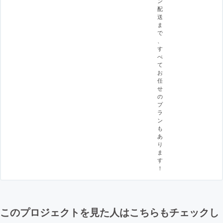
ン
配
送
ま
で
、
す
べ
て
お
任
せ
の
プ
ラ
ン
も
あ
り
ま
す
！
このプロジェクトを見た人はこちらもチェックし