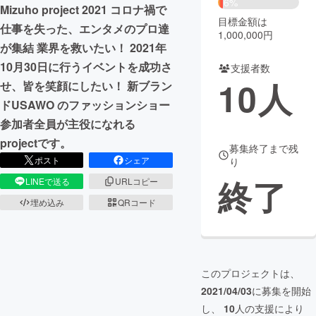
6%
Mizuho project 2021 コロナ禍で
目標金額は
まちづくり・地域活性化
仕事を失った、エンタメのプロ達
1,000,000円
が集結 業界を救いたい！ 2021年
10月30日に行うイベントを成功さ
支援者数
CAMPFIRE for Social Good
CAMPFIRE Creation
10
人
せ、皆を笑顔にしたい！ 新ブラン
CAMPFIREふるさと納税
machi-ya
コミュニティ
ドUSAWO のファッションショー
参加者全員が主役になれる
projectです。
募集終了まで残
ポスト
シェア
り
終了
LINEで送る
URLコピー
埋め込み
QRコード
このプロジェクトは、
2021/04/03
に募集を開始
し、
10
人の支援により