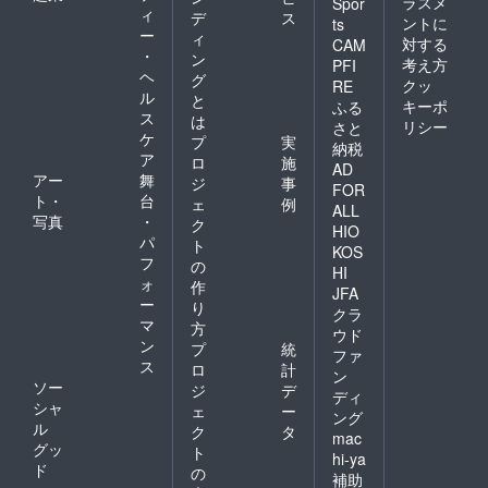
ラスメ
Spor
ィ
デ
ス
ントに
ts
ー
ィ
対する
CAM
・
ン
考え方
PFI
ヘ
グ
クッ
RE
ル
と
キーポ
ふる
ス
は
リシー
さと
ケ
プ
実
納税
ア
ロ
施
AD
アー
舞
ジ
事
FOR
ト・
台
ェ
例
ALL
写真
・
ク
HIO
パ
ト
KOS
フ
の
HI
ォ
作
JFA
ー
り
クラ
マ
方
ウド
ン
プ
統
ファ
ス
ロ
計
ン
ソー
ジ
デ
ディ
シャ
ェ
ー
ング
ル
ク
タ
mac
グッ
ト
hi-ya
ド
の
補助