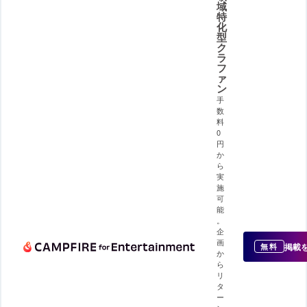
域
特
化
型
ク
ラ
フ
ァ
ン
手
数
料
0
円
か
ら
実
施
可
能
。
企
画
掲載
無料
か
ら
リ
タ
ー