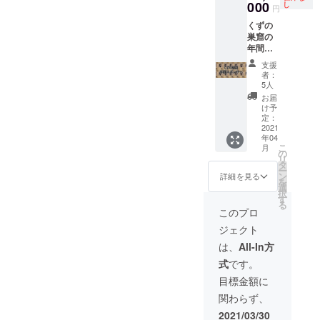
間おき
000
し方
し
持ち込
円
に人を
法：
みは可
くずの
かえて
メール
です
巣窟の
24時間
でお送
年間ス
サシ飲
りしま
ポン
みをす
す。ご
支援
サーに
る企画
来店時
者：
なる権
です) 当
に画面
5人
利で
日5分前
を確認
お届
す。 店
にお店
致しま
け予
内に顔
に来て
定：
す。 ※
写真(ロ
2021
頂いて2
当日の
年04
ゴ)と名
時間
ドリン
こ
月
前とQR
みっち
の
ク代は
リ
コード
り飲み
タ
無料に
ー
を紙に
ながら
ン
なりま
詳細を見る
を
印刷し
話しま
選
す ※当
択
てどこ
しょ
す
日食べ
る
かに貼
う！！
物の持
このプロ
り付け
※受け渡
ち込み
ジェクト
さけて
し方
は可で
頂きま
法：
す
は、
All-In方
す。 背
メール
式
です。
景画像
でお送
がイ
りしま
目標金額に
メージ
す。ご
関わらず、
となり
来店時
ます。
に画面
2021/03/30