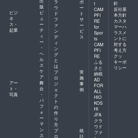
出
ラ
ポ
針
t
版
ウ
ー
反社基
CAM
ビジ
ビ
ド
ト
本方針
PFI
ネ
ュ
フ
サ
カスタ
RE
ス・
ー
ァ
ー
マーハ
for
起業
テ
ン
ビ
ラスメ
Spor
ィ
デ
ス
ントに
ts
ー
ィ
対する
CAM
・
ン
考え方
PFI
ヘ
グ
クッ
RE
ル
と
キーポ
ふる
ス
は
リシー
さと
ケ
プ
実
納税
ア
ロ
施
AD
アー
舞
ジ
事
FOR
ト・
台
ェ
例
ALL
写真
・
ク
HIO
パ
ト
KOS
フ
の
HI
ォ
作
JFA
ー
り
クラ
マ
方
ウド
ン
プ
統
ファ
ス
ロ
計
ン