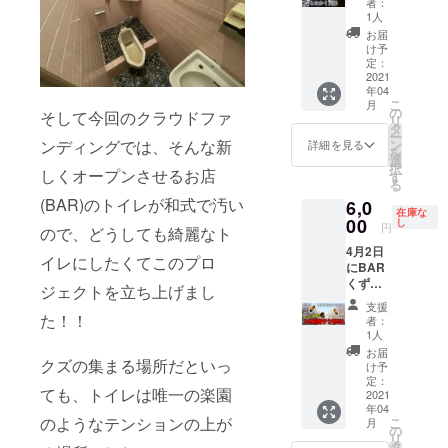
みは可
者：
しま
Twitter
です
1人
す。 こ
アカウ
お届
のリ
ント
け予
ターン
@doya
定：
を購入
2021
suzuki
年04
して頂
にて動
こ
月
いた方
画を撮
の
そして今回のクラウドファ
リ
にはと
影し、
タ
ー
にかく
感謝の
ン
ンディングでは、そんな新
詳細を見る
を
感謝し
気持ち
選
択
ま
しくオープンさせるお店
を伝え
す
る
す！！
て発信
(BAR)のトイレが和式で汚い
6,0
会うた
させて
在庫な
びに本
00
頂きま
し
円
ので、どうしても綺麗なト
当に感
す。 #
4月2日
謝しま
クズに
イレにしたくてこのプロ
にBAR
す！！
シャン
くずの
何を返
パン ※
ジェクトを立ち上げまし
巣窟で
せるか
支援
支援
開催さ
わかり
た！！
時、必
者：
れる
ません
ず備考
1人
オープ
があな
欄にご
お届
ンイベ
クズの集まる場所だといっ
たの人
希望の
け予
ント24
生が豊
定：
お名前
ても、トイレは唯一の楽園
時間サ
2021
かにな
をご記
年04
シ飲み
ること
入くだ
のようなテンションの上が
こ
月
の
を願い
の
さい。
リ
18:00〜
ま
タ