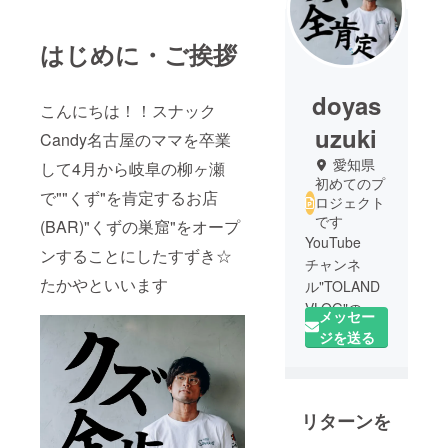
はじめに・ご挨拶
doyas
こんにちは！！スナック
uzuki
Candy名古屋のママを卒業
愛知県
して4月から岐阜の柳ヶ瀬
初めてのプ
で""くず"を肯定するお店
ロジェクト
です
(BAR)"くずの巣窟"をオープ
YouTube
ンすることにしたすずき☆
チャンネ
たかやといいます
ル"TOLAND
VLOG"の右
メッセー
側の人(チャ
ジを送る
ンネル登録
者3万人)で岐
阜の柳ヶ瀬
リターンを
に"くず"の集
まる場所