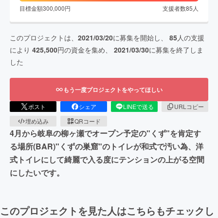
目標金額
300,000
円
支援者数
85
人
このプロジェクトは、
2021/03/20
に募集を開始し、
85
人の支援
により
425,500
円の資金を集め、
2021/03/30
に募集を終了しま
した
もう一度プロジェクトをやってほしい
ポスト
シェア
LINEで送る
URLコピー
埋め込み
QRコード
4月から岐阜の柳ヶ瀬でオープン予定の"くず"を肯定す
る場所(BAR)"くずの巣窟"のトイレが和式で汚い為、洋
式トイレにして綺麗で入る度にテンションの上がる空間
にしたいです。
このプロジェクトを見た人はこちらもチェックし