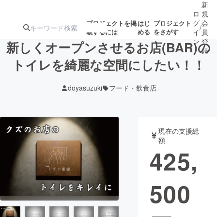
新
ロ
規
グ
会
プロジェクトを掲
はじ
プロジェクト
/
載するには
める
をさがす
イ
員
ン
登
新しくオープンさせるお店(BAR)の
録
トイレを綺麗な空間にしたい！！
人気のプロ
注目のリ
注目の新着プロ
募集終了が近いプ
もうすぐ公開
doyasuzuki
フード・飲食店
ジェクト
ターン
ジェクト
ロジェクト
されます
アート・写真
音楽
現在の支援総
額
425,
テクノロジー・ガジェット
ゲーム・サ
500
映像・映画
書籍・雑誌
ビジネス・起業
チャレンジ