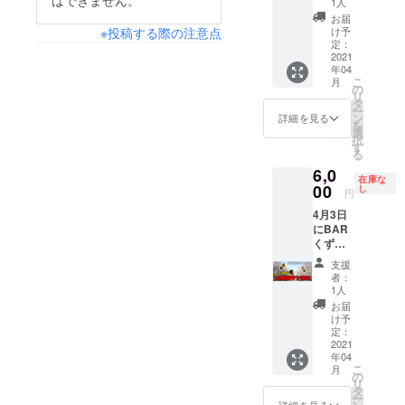
はできません。
です) 当
に画面
1人
オープ
日5分前
を確認
お届
ンイベ
にお店
致しま
け予
※投稿する際の注意点
ント24
に来て
定：
す。 ※
時間サ
2021
頂いて2
当日の
年04
シ飲み
時間
ドリン
こ
月
の
みっち
の
ク代は
リ
6:00〜
り飲み
タ
チケッ
ー
8:00枠
ながら
ン
トに含
詳細を見る
を
です。
話しま
選
まれま
択
(すずき
しょ
す
す。 ※
る
☆たか
う！！
当日食
6,0
やが2時
※受け渡
べ物の
在庫な
間おき
00
し方
し
持ち込
円
に人を
法：
みは可
4月3日
かえて
メール
です
にBAR
24時間
でお送
くずの
サシ飲
りしま
巣窟で
みをす
す。ご
支援
開催さ
る企画
来店時
者：
れる
です) 当
に画面
1人
オープ
日5分前
を確認
お届
ンイベ
にお店
致しま
け予
ント24
に来て
定：
す。 ※
時間サ
2021
頂いて2
当日の
年04
シ飲み
時間
ドリン
こ
月
の
みっち
の
ク代は
リ
8:00〜
り飲み
タ
チケッ
ー
10:00枠
ながら