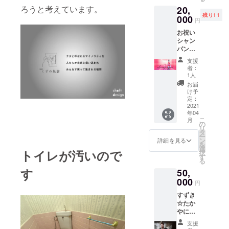
しょ
当日の
ろうと考えています。
20,
う！！
ドリン
残り11
※日時は
000
ク代は
円
メール
チケッ
お祝い
で決め
トに含
シャン
るので
まれま
パンで
備考欄
す。 ※
す。 4
に第3希
当日食
支援
月2日に
望日ま
べ物の
者：
開催す
でご記
持ち込
1人
るオー
入下さ
みは可
お届
プニン
い。
です
け予
グイベ
(2021年
定：
ント24
2021
4月〜12
年04
時間サ
月の期
こ
月
シ飲み
間内で
の
リ
のとき
お願い
タ
ー
にシャ
します)
ン
詳細を見る
を
ンパン
※当日の
選
トイレが汚いので
択
をあけ
ドリン
す
る
てお祝
ク代は
す
50,
いさせ
チケッ
て頂き
000
トに含
円
ます。
まれま
すずき
その様
す。 ※
☆たか
子をす
当日食
やにと
ずき☆
べ物の
にかく
たかや
持ち込
支援
支援を
の