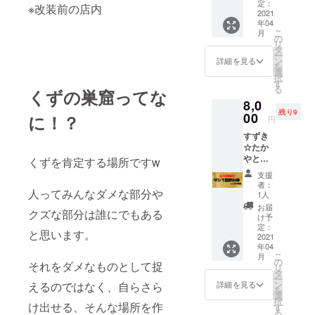
み会の
でお送
定：
※改装前の店内
参加券
2021
りしま
年04
です。
す。ご
こ
月
自薦他
来店時
の
リ
薦は問
に画面
タ
ー
いませ
を確認
ン
詳細を見る
を
ん。ク
致しま
選
択
ズだと
す。 ※
す
る
くずの巣窟ってな
思う
当日の
8,0
方、ク
ドリン
残り9
ズを見
00
ク代は
に！？
円
てみた
チケッ
すずき
い方は
トに含
☆たか
是非ご
まれま
やとく
参加
くずを肯定する場所ですw
す。 ※
ずの巣
を！！
当日食
支援
窟でサ
※受け渡
べ物の
者：
シで昼
人ってみんなダメな部分や
し方
持ち込
1人
飲み出
法：
みは可
お届
クズな部分は誰にでもある
来る権
メール
です
け予
利で
でお送
定：
と思います。
す。(土
2021
りしま
年04
日月限
す。ご
こ
月
定) じっ
来店時
の
それをダメなものとして捉
リ
くり
に画面
タ
ー
ゆっく
を確認
ン
えるのではなく、自らさら
詳細を見る
を
り話を
致しま
選
択
しま
け出せる、そんな場所を作
す。 ※
す
る