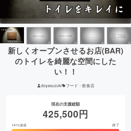
新しくオープンさせるお店(BAR)
のトイレを綺麗な空間にした
い！！
doyasuzuki
フード・飲食店
現在の支援総額
425,500
円
終了
141
%達成