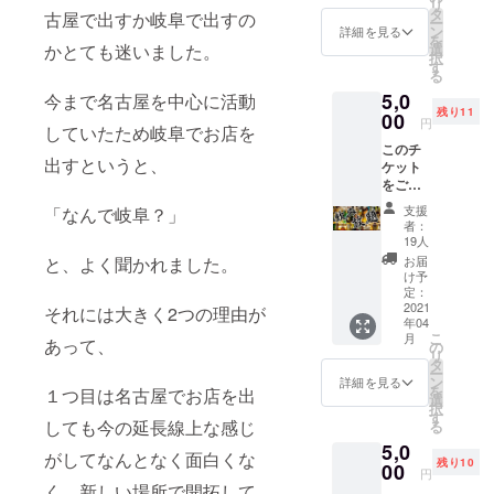
リ
で60分
を送り
タ
古屋で出すか岐阜で出すの
ー
エセタ
ます。
ン
詳細を見る
を
ロット
選
かとても迷いました。
択
占いを
す
る
しなが
5,0
ら人生
今まで名古屋を中心に活動
残り11
相談が
00
円
していたため岐阜でお店を
出来る
このチ
権利で
出すというと、
ケット
す。 日
をご提
時は
示いた
メール
支援
「なんで岐阜？」
だいた
でやり
者：
日は営
とりを
19人
業時間
します
お届
と、よく聞かれました。
内なら
ので必
け予
お酒が
ずよく
定：
飲み放
2021
確認す
それには大きく2つの理由が
年04
題とな
るメー
こ
月
りま
あって、
ルアド
の
リ
す！ ク
レスを
タ
ー
ズにな
ご記入
ン
詳細を見る
を
１つ目は名古屋でお店を出
るには
下さ
選
択
最高の
い。
す
しても今の延長線上な感じ
る
リター
5,0
ンで
がしてなんとなく面白くな
残り10
す！！
00
円
・有効
く、新しい場所で開拓して