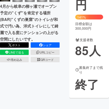
円
4月から岐阜の柳ヶ瀬でオープン
まちづくり・地域活性化
予定の"くず"を肯定する場所
141%
(BAR)"くずの巣窟"のトイレが和
目標金額は
CAMPFIRE for Social Good
CAMPFIRE Creation
式で汚い為、洋式トイレにして綺
300,000円
CAMPFIREふるさと納税
machi-ya
コミュニティ
麗で入る度にテンションの上がる
空間にしたいです。
支援者数
85
人
ポスト
シェア
LINEで送る
URLコピー
埋め込み
QRコード
募集終了まで残
り
終了