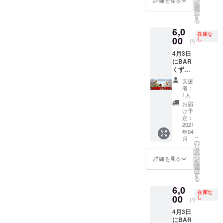
ン
トに含
詳細を見る
を
です。
話しま
選
まれま
択
(すずき
しょ
す
す。 ※
る
☆たか
う！！
当日食
6,0
やが2時
※受け渡
べ物の
在庫な
間おき
00
し方
し
持ち込
円
に人を
法：
みは可
4月3日
かえて
メール
です
にBAR
24時間
でお送
くずの
サシ飲
りしま
巣窟で
みをす
す。ご
支援
開催さ
る企画
来店時
者：
れる
です) 当
に画面
1人
オープ
日5分前
を確認
お届
ンイベ
にお店
致しま
け予
ント24
に来て
定：
す。 ※
時間サ
2021
頂いて2
当日の
年04
シ飲み
時間
ドリン
こ
月
の
みっち
の
ク代は
リ
10:00〜
り飲み
タ
チケッ
ー
12:00枠
ながら
ン
トに含
詳細を見る
を
です。
話しま
選
まれま
択
(すずき
しょ
す
す。 ※
る
☆たか
う！！
当日食
6,0
やが2時
※受け渡
べ物の
在庫な
間おき
00
し方
し
持ち込
円
に人を
法：
みは可
4月3日
かえて
メール
です
にBAR
24時間
でお送