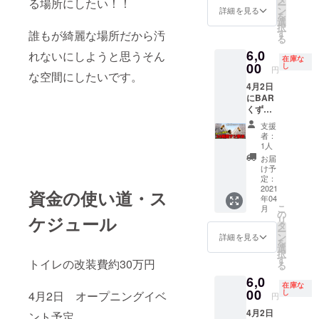
る場所にしたい！！
ー
20:00枠
す！！
ン
詳細を見る
を
です。
その想
選
択
(すずき
いを感
す
誰もが綺麗な場所だから汚
る
☆たか
謝の気
6,0
やが2時
れないにしようと思うそん
持ちを
在庫な
間おき
00
込めて
し
円
な空間にしたいです。
に人を
直筆で
4月2日
かえて
手紙を
にBAR
24時間
送りま
くずの
サシ飲
す。
巣窟で
みをす
支援
開催さ
る企画
者：
れる
です) 当
1人
オープ
日5分前
お届
ンイベ
にお店
け予
ント24
に来て
定：
時間サ
2021
頂いて2
資金の使い道・ス
年04
シ飲み
時間
こ
月
の
みっち
の
ケジュール
リ
20:00〜
り飲み
タ
ー
22:00枠
ながら
ン
詳細を見る
を
です。
話しま
選
択
(すずき
しょ
す
トイレの改装費約30万円
る
☆たか
う！！
6,0
やが2時
※受け渡
在庫な
間おき
00
し方
し
4月2日 オープニングイベ
円
に人を
法：
4月2日
かえて
ント予定
メール