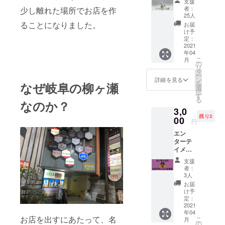
支援
支援を
@doya
者：
少し離れた場所でお店を作
致しま
suzuki
25人
す。 本
にて
ることになりました。
お届
当にあ
#クズに
け予
りがと
1杯 を
定：
うござ
2021
付けて
年04
いま
感謝の
こ
月
す！！
ツイー
の
リ
何をお
トをさ
タ
ー
返しす
せて頂
ン
詳細を見る
を
なぜ岐阜の柳ヶ瀬
ること
きま
選
択
が出来
す。 ※
す
る
るか分
なのか？
支援
3,0
かりま
時、必
残り2
せんが
00
ず備考
円
あなた
欄にご
エン
のこと
希望の
ターテ
を考え
お名前
イメン
て感謝
をご記
トエセ
の気持
入くだ
支援
タロッ
ちを込
さい。
者：
ト占い
めて手
3人
師の
を合わ
お届
おっ
せま
け予
ちゃん
す。 感
定：
とzオン
2021
謝の
年04
ライン
メッ
お店を出すにあたって、名
こ
月
ツール
セージ
の