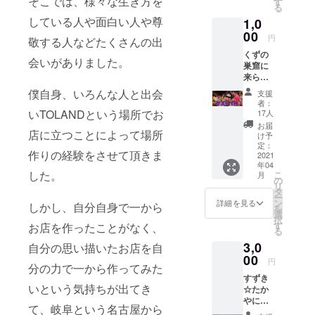
そこでは、様々な生き方を
す
る
食をし
している人や面白い人や尊
1,0
なくて
もトイ
00
円
敬する人などたくさんの出
レを使
くずの
えま
会いがありました。
巣窟に
す。 ・
来られ
有効期
たお客
限：
僕自身、いろんな人と出会
支援
様にす
2021年
者：
ずき☆
4月〜
いTOLANDという場所でお
17人
たかや
2021年
お届
の独断
店に立つことによって場所
12月 ・
け予
と偏見
受け渡
定：
作りの経験をさせて頂きま
で一杯
2021
し方
年04
ドリン
法：
した。
こ
月
クを提
メール
の
リ
供しま
でお送
タ
ー
す。 そ
りしま
ン
詳細を見る
しかし、自分自身で一から
を
の際に
す。ご
選
択
は記念
来店時
す
お店を作ったことがなく、
る
撮影を
に画面
3,0
してす
自分の思い描いたお店を自
を確認
ずき☆
00
致しま
円
分の力で一から作ってみた
たかや
す。
すずき
の
いという気持ちが出てき
☆たか
Twitter
やにた
アカウ
て、岐阜という名古屋から
だただ
ント