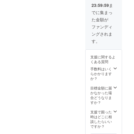
※2021
を確認
23:59:59
ま
年4月〜
致しま
2022年
す。 ※
でに集まっ
3月まで
当日の
た金額が
掲載予
ドリン
定 ※支
ク代は
ファンディ
援時、
チケッ
ングされま
必ず備
トに含
考欄に
まれま
す。
ご希望
す。 ※
のお名
当日食
前をご
べ物の
支援に関するよ
記入く
持ち込
くある質問
ださ
みは可
い。
です
手数料はいく
らかかります
か？
目標金額に届
かなかった場
合どうなりま
すか？
支援で困った
時はどこに相
談したらいい
ですか？