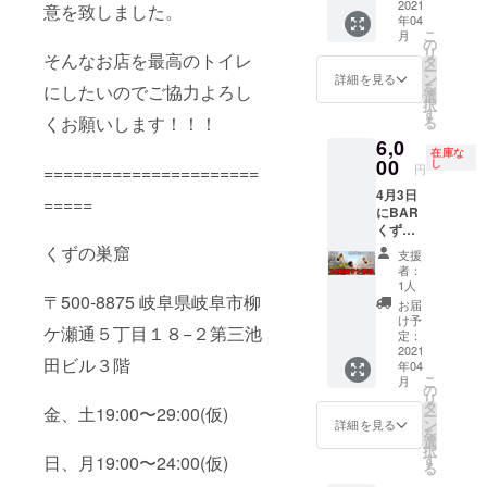
時間サ
2021
頂いて2
意を致しました。
当日の
年04
シ飲み
時間
ドリン
こ
月
の
みっち
の
ク代は
リ
0:00〜
そんなお店を最高のトイレ
り飲み
タ
チケッ
ー
2:00枠
ながら
ン
トに含
詳細を見る
を
にしたいのでご協力よろし
です。
話しま
選
まれま
択
(すずき
しょ
す
す。 ※
くお願いします！！！
る
☆たか
う！！
当日食
6,0
やが2時
※受け渡
べ物の
在庫な
間おき
00
し方
し
持ち込
円
======================
に人を
法：
みは可
4月3日
かえて
メール
です
=====
にBAR
24時間
でお送
くずの
サシ飲
りしま
巣窟で
みをす
くずの巣窟
す。ご
支援
開催さ
る企画
来店時
者：
れる
です) 当
に画面
1人
オープ
〒500-8875 岐阜県岐阜市柳
日5分前
を確認
お届
ンイベ
にお店
致しま
け予
ケ瀬通５丁目１８−２第三池
ント24
に来て
定：
す。 ※
時間サ
2021
頂いて2
当日の
田ビル３階
年04
シ飲み
時間
ドリン
こ
月
の
みっち
の
ク代は
リ
2:00〜
り飲み
タ
チケッ
金、土19:00〜29:00(仮)
ー
4:00枠
ながら
ン
トに含
詳細を見る
を
です。
話しま
選
まれま
択
(すずき
しょ
す
す。 ※
日、月19:00〜24:00(仮)
る
☆たか
う！！
当日食