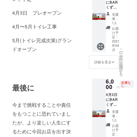
にBAR
24時間
でお送
くずの
サシ飲
りしま
巣窟で
4月3日 プレオープン
みをす
す。ご
支援
開催さ
る企画
来店時
者：
れる
です) 当
に画面
1人
4月〜5月トイレ工事
オープ
日5分前
を確認
お届
ンイベ
にお店
致しま
け予
ント24
に来て
定：
す。 ※
5月(トイレ完成次第)グラン
時間サ
2021
頂いて2
当日の
年04
シ飲み
時間
ドリン
ドオープン
こ
月
の
みっち
の
ク代は
リ
22:00〜
り飲み
タ
チケッ
ー
24:00枠
ながら
ン
トに含
詳細を見る
を
です。
話しま
選
まれま
択
(すずき
しょ
す
す。 ※
る
☆たか
う！！
当日食
6,0
やが2時
※受け渡
べ物の
在庫な
最後に
間おき
00
し方
し
持ち込
円
に人を
法：
みは可
4月3日
かえて
メール
です
にBAR
24時間
でお送
今まで挑戦することや責任
くずの
サシ飲
りしま
巣窟で
みをす
す。ご
支援
をもつことに恐れていまし
開催さ
る企画
来店時
者：
れる
です) 当
に画面
1人
たが、より楽しい人生にす
オープ
日5分前
を確認
お届
ンイベ
にお店
致しま
け予
るために今回お店を出す決
ント24
に来て
定：
す。 ※