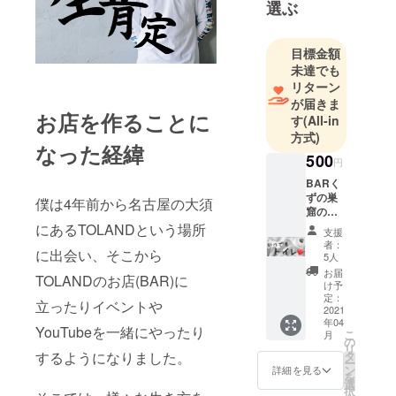
選ぶ
(BAR)をオー
プン予定
目標金額
未達でも
リターン
が届きま
お店を作ることに
す
(All-in
方式)
なった経緯
500
円
BARく
ずの巣
僕は4年前から名古屋の大須
窟の綺
麗に
にあるTOLANDという場所
支援
なった
者：
に出会い、そこから
トイレ
5人
をいつ
お届
TOLANDのお店(BAR)に
でも使
け予
える権
定：
立ったりイベントや
利で
2021
年04
す。 お
YouTubeを一緒にやったり
こ
月
店が
の
リ
オープ
タ
するようになりました。
ー
ンして
ン
詳細を見る
を
いる間
選
択
なら飲