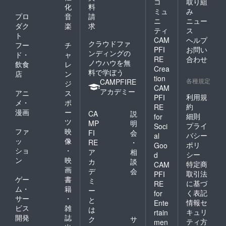
コ
取り組
化
料
ミュ
み
プロ
音
請
ニ
ニュー
ダク
楽
求
ティ
ス
ト
CAM
ヘルプ
クラウドファ
フー
チ
PFI
お問い
ンディングの
ド・
ャ
RE
合わせ
ノウハウを無
飲食
レ
Crea
料で学ぼう
店
ン
tion
各種規定
CAMPFIRE
ジ
CAM
アカデミー
アニ
ス
利用規
PFI
メ・
ポ
約
RE
漫画
ー
CA
説
細則
for
ツ
MP
明
プライ
Soci
ファ
映
FI
会
バシー
al
ッ
像
RE
・
ポリ
Goo
ショ
・
ア
相
シー
d
ン
映
カ
談
特定商
CAM
画
デ
会
取引法
PFI
ゲー
書
ミ
に基づ
RE
ム・
籍
ー
く表記
for
サー
・
と
情報セ
Ente
ビス
雑
は
キュリ
rtain
開発
誌
ク
サ
ティ方
men