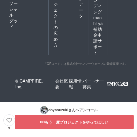
ソー
ジ
デ
ディ
シャ
ェ
ー
ング
ル
ク
タ
mac
グッ
ト
hi-ya
ド
の
補助
広
金申
め
請サ
方
ポー
ト
「QRコード」は株式会社デンソーウェーブの登録商標です。
© CAMPFIRE,
会社概
採用情
パートナー
Inc.
要
報
募集
doyasuzuki
さんへアンコール
もう一度プロジェクトをやってほしい
9