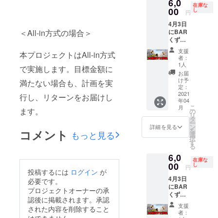
6,0
やが2時
※受け渡
べ物の
在庫な
間おき
00
し方
し
持ち込
円
に人を
法：
みは可
4月3日
かえて
メール
です
にBAR
＜All-in方式の場合＞
24時間
でお送
くずの
サシ飲
りしま
巣窟で
みをす
す。ご
支援
本プロジェクトはAll-in方式
開催さ
る企画
来店時
者：
れる
です) 当
に画面
1人
で実施します。目標金額に
オープ
日5分前
を確認
お届
ンイベ
にお店
致しま
け予
満たない場合も、計画を実
ント24
に来て
定：
す。 ※
時間サ
2021
頂いて2
当日の
行し、リターンをお届けし
年04
シ飲み
時間
ドリン
こ
月
の
ます。
みっち
の
ク代は
リ
4:00〜
り飲み
タ
チケッ
ー
6:00枠
ながら
ン
トに含
詳細を見る
を
コメント
です。
もっと見る
話しま
選
まれま
択
(すずき
しょ
す
す。 ※
る
☆たか
う！！
当日食
6,0
やが2時
※受け渡
べ物の
在庫な
間おき
00
し方
し
持ち込
円
投稿するには
ログイン
が
に人を
法：
みは可
4月3日
かえて
メール
必要です。
です
にBAR
24時間
でお送
プロジェクトオーナーの承
くずの
サシ飲
りしま
認後に掲載されます。承認
巣窟で
みをす
す。ご
支援
された内容を削除すること
開催さ
る企画
来店時
者：
れる