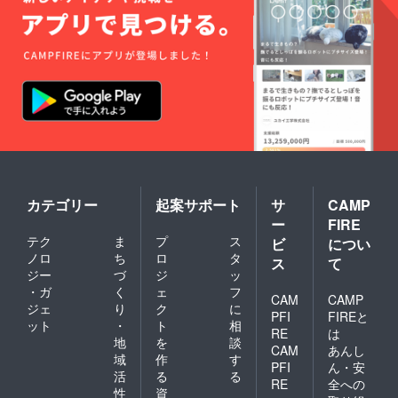
カテゴリー
起案サポート
サ
CAMP
ー
FIRE
テク
ま
プ
ス
ビ
につい
ノロ
ち
ロ
タ
ス
て
ジー
づ
ジ
ッ
・ガ
く
ェ
フ
CAM
CAMP
ジェ
り
ク
に
PFI
FIREと
ット
・
ト
相
RE
は
地
を
談
CAM
あんし
域
作
す
PFI
ん・安
活
る
る
RE
全への
性
資