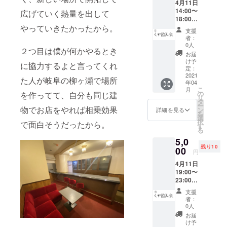
4月11日
期限：
14:00〜
2021年
広げていく熱量を出して
18:00か
4月〜
らくず
やっていきたかったから。
2021年
支援
の巣窟
12月 ・
者：
で開催
受け渡
0人
２つ目は僕が何かやるとき
される
し方
お届
くず飲
法：
け予
に協力するよと言ってくれ
み会の
メール
定：
参加券
2021
でお送
た人が岐阜の柳ヶ瀬で場所
年04
です。
りしま
こ
月
自薦他
す。ご
の
を作ってて、自分も同じ建
リ
薦は問
来店時
タ
ー
いませ
物でお店をやれば相乗効果
に画面
ン
詳細を見る
を
ん。ク
を確認
選
択
で面白そうだったから。
ズだと
致しま
す
る
思う
す。 ※
5,0
方、ク
シャン
残り10
ズを見
00
パンは
円
てみた
含まれ
4月11日
い方は
ません
19:00〜
是非ご
23:00か
参加
らくず
を！！
支援
の巣窟
※受け渡
者：
で開催
し方
0人
される
法：
お届
くず飲
メール
け予