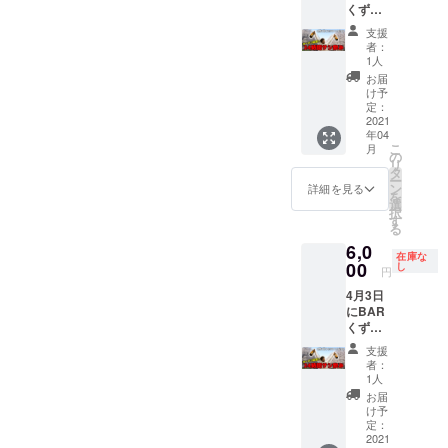
くずの
サシ飲
りしま
巣窟で
みをす
す。ご
支援
開催さ
る企画
来店時
者：
れる
です) 当
に画面
1人
オープ
日5分前
を確認
お届
ンイベ
にお店
致しま
け予
ント24
に来て
定：
す。 ※
時間サ
2021
頂いて2
当日の
年04
シ飲み
時間
ドリン
こ
月
の
みっち
の
ク代は
リ
12:00〜
り飲み
タ
チケッ
ー
14:00枠
ながら
ン
トに含
詳細を見る
を
です。
話しま
選
まれま
択
(すずき
しょ
す
す。 ※
る
☆たか
う！！
当日食
6,0
やが2時
※受け渡
べ物の
在庫な
間おき
00
し方
し
持ち込
円
に人を
法：
みは可
4月3日
かえて
メール
です
にBAR
24時間
でお送
くずの
サシ飲
りしま
巣窟で
みをす
す。ご
支援
開催さ
る企画
来店時
者：
れる
です) 当
に画面
1人
オープ
日5分前
を確認
お届
ンイベ
にお店
致しま
け予
ント24
に来て
定：
す。 ※
時間サ
2021
頂いて2
当日の