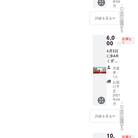
年04
シ飲み
時間
ドリン
こ
月
の
みっち
の
ク代は
リ
14:00〜
り飲み
タ
チケッ
ー
16:00枠
ながら
ン
トに含
詳細を見る
を
です。
話しま
選
まれま
択
(すずき
しょ
す
す。 ※
る
☆たか
う！！
当日食
6,0
やが2時
※受け渡
べ物の
在庫な
間おき
00
し方
し
持ち込
円
に人を
法：
みは可
4月3日
かえて
メール
です
にBAR
24時間
でお送
くずの
サシ飲
りしま
巣窟で
みをす
す。ご
支援
開催さ
る企画
来店時
者：
れる
です) 当
に画面
1人
オープ
日5分前
を確認
お届
ンイベ
にお店
致しま
け予
ント24
に来て
定：
す。 ※
時間サ
2021
頂いて2
当日の
年04
シ飲み
時間
ドリン
こ
月
の
みっち
の
ク代は
リ
16:00〜
り飲み
タ
チケッ
ー
18:00枠
ながら
ン
トに含
詳細を見る
を
です。
話しま
選
まれま
択
(すずき
しょ
す
す。 ※
る
☆たか
う！！
当日食
10,
やが2時
※受け渡
べ物の
在庫な