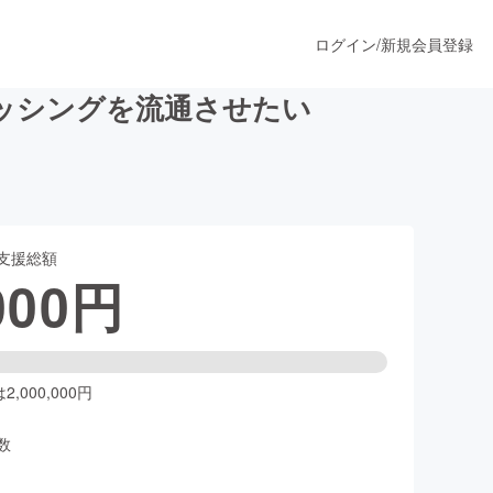
ログイン
/
新規会員登録
ッシングを流通させたい
うすぐ公開されます
支援総額
プロダクト
000
円
ファッション
スポーツ
,000,000円
数
ア
ソーシャルグッド
人