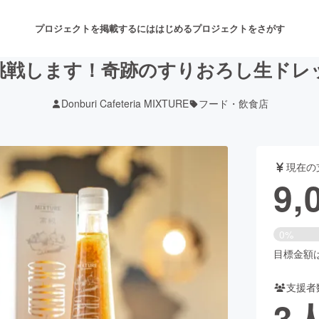
プロジェクトを掲載するには
はじめる
プロジェクトをさがす
挑戦します！奇跡のすりおろし生ドレ
Donburi Cafeteria MIXTURE
フード・飲食店
注目のリターン
注目の新着プロジェクト
募集終了が近いプロジェクト
も
現在の
音楽
舞台・パフォーマンス
9,
ゲーム・サービス開発
フード・飲食店
0%
書籍・雑誌出版
アニメ・漫画
目標金額は2
支援者
チャレンジ
ビューティー・ヘルスケ
3