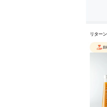
リターン
目