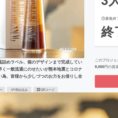
募集終
CAMPFIRE for Social Good
CAMPFIRE Creation
終
CAMPFIREふるさと納税
machi-ya
コミュニティ
このプロジェ
瓶詰めラベル、箱のデザインまで完成してい
9,000
円の資
早く一般流通にのせたいが熊本地震とコロナ
い為、皆様から少しづつのお力をお借りし全
ピー
埋め込み
QRコード