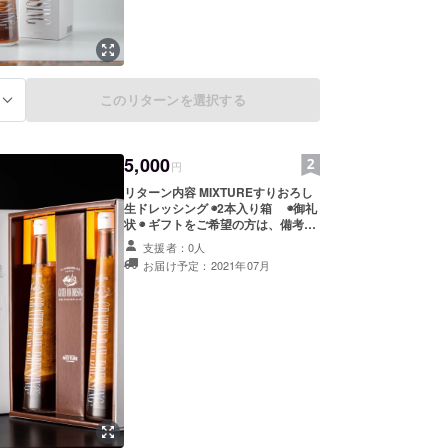
このリターンを選択する
る
5,000
円
リターン内容 MIXTUREすりおろし
生ドレッシング ◉2本入り箱 ◉御礼
状 ◉ ギフトをご希望の方は、備考欄
に配送先（お名前・住所・電話番
支援者：0人
号）を記載いただくようお願いしま
お届け予定：2021年07月
す。 ※賞味期限6ヵ月