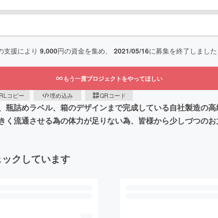
の支援により
9,000
円の資金を集め、
2021/05/16
に募集を終了しました
もう一度プロジェクトをやってほしい
RLコピー
埋め込み
QRコード
、瓶詰めラベル、箱のデザインまで完成している自社製造の高
きく流通させる為の体力が足りない為、皆様から少しづつのお
ェックしています