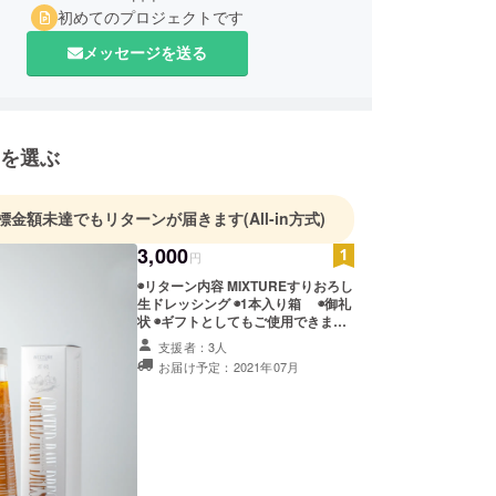
初めてのプロジェクトです
メッセージを送る
を選ぶ
標金額未達でもリターンが届きます
(All-in方式)
3,000
円
◉リターン内容 MIXTUREすりおろし
生ドレッシング ◉1本入り箱 ◉御礼
状 ◉ギフトとしてもご使用できま
す。 ギフトをご希望の方は、備考欄
支援者：3人
に配送先（お名前・住所・電話番
お届け予定：2021年07月
号）を記載いただくようお願いしま
す。 ※賞味期限6ヵ月