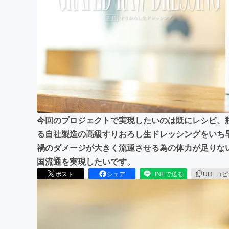
まちづくり・地域活性化
今回のプロジェクトで実現したいのは既にレシピ、
る自社製造の高級すりおろし生ドレッシングをいち
禍のダメージが大きく流通させる為の体力が足りな
国流通を実現したいです。
ポスト
シェア
LINEで送る
URLコ