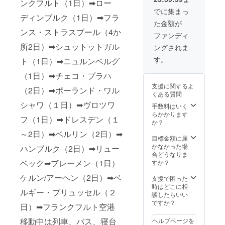
ンクフルト（1日）➡ロー
でに集まっ
ディンブルク（1日）➡フラ
た金額が
ンス・ストラスブール（4か
ファンディ
所2日）➡シュットットガル
ングされま
す。
ト（1日）➡ニュルンベルグ
（1日）➡チェコ・プラハ
支援に関するよ
（2日）➡ポーランド・ワル
くある質問
シャワ（１日）➡ヴロツワ
手数料はいく
らかかります
フ（1日）➡ドレスデン（１
か？
～2日）➡ベルリン（2日）➡
目標金額に届
かなかった場
ハンブルク（2日）➡リュー
合どうなりま
ベック➡ブレーメン（1日）
すか？
ケルン/アーヘン（2日）➡ベ
支援で困った
時はどこに相
ルギー・ブリュッセル（２
談したらいい
ですか？
日）➡フランクフルト空港
移動中は列車、バス、寝台
ヘルプページを