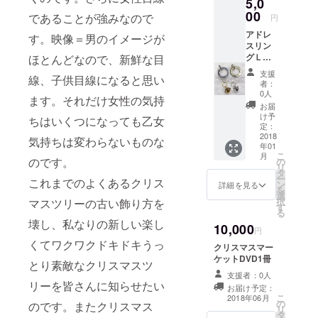
5,0
00
集めた本で
であることが強みなので
円
す。
アドレ
す。映像＝男のイメージが
スリン
グＬサ
ほとんどなので、新鮮な目
イズ単
支援
線、子供目線になると思い
品（ア
者：
ルミと
0人
ます。それだけ女性の気持
ブラス
お届
選択で
け予
ちはいくつになっても乙女
きま
定：
す）2個
2018
気持ちは変わらないものな
年01
＋犬鈴
こ
月
か猫鈴1
のです。
の
リ
個
タ
ー
これまでのよくあるクリス
ン
詳細を見る
を
選
択
マスツリーの古い飾り方を
す
る
壊し、私なりの新しい楽し
10,000
円
くてワクワクドキドキうっ
クリスマスマー
ケットDVD1冊
とり素敵なクリスマスツ
支援者：0人
リーを皆さんに知らせたい
お届け予定：
こ
2018年06月
の
のです。またクリスマス
リ
タ