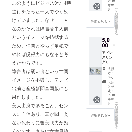
す）2個
2018
きました。
このようにビジネス3つ同時
年01
個人輸入で
こ
月
進行をたった一人でやり続
の
リ
クリスマス
タ
ー
けていました。なぜ、一人
ン
オーナメン
詳細を見る
を
選
トを世界中
なのかそれは障害者半人前
択
す
る
から輸入し
というイメージを払拭する
5,0
ては吟味し
00
ため、仲間とやらず単独で
円
ては販売を
アドレ
やれば説得力にもなると考
繰り返し、
スリン
クリスマス
グＳサ
えたからです。
ツリーにつ
イズ単
支援
障害者は弱い者という世間
品（ア
いてかなり
者：
ルミと
0人
イメージを不破し、テレビ
詳しくなり
ブラス
お届
選択で
ました。ク
け予
出演も産経新聞全国版にも
きま
定：
リスマスの
す）3個
2018
果たしました。
本をたくさ
年01
こ
月
美大出身であること、セン
の
ん輸入して
リ
タ
研究を重ね
ー
スに自信あり、耳が聞こえ
ン
詳細を見る
を
ていきまし
選
択
ない代わりに審美眼力が効
す
た。
る
くのです。さらに女性目線
画像は私の