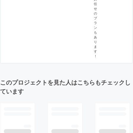
任
せ
の
プ
ラ
ン
も
あ
り
ま
す
！
このプロジェクトを見た人はこちらもチェックし
ています