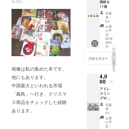
した。
猫鈴を
様の家へ
11個
行ってお世
支援
話すること
者：
0人
4000軒以
お届
上。訪問し
け予
定：
ているの
2018
で、多様な
年01
こ
月
お客様の家
の
リ
タ
空間に詳し
ー
ン
詳細を見る
を
いです。す
選
択
す
でに弟子一
画像は私の集めた本です。
る
人います。
4,0
他にもあります。
個人輸入を6
00
円
中国最大といわれる市場
年。15ヵ国
アドレ
から輸入販
「義鳥」へ行き、クリスマ
スリン
グＭサ
売し、イー
ス商品をチェックした経験
イズ単
支援
ベイ評価
品（ア
者：
あります。
1600、ヤフ
ルミと
0人
ブラス
オク評価
お届
選択で
け予
1800いただ
きま
定：