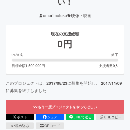
い！
omorimotoko
映像・映画
現在の支援総額
0
円
終了
0
%達成
目標金額
1,500,000
円
支援者数
0
人
このプロジェクトは、
2017/08/23
に募集を開始し、
2017/11/09
に募集を終了しました
もう一度プロジェクトをやってほしい
ポスト
シェア
LINEで送る
URLコピー
埋め込み
QRコード