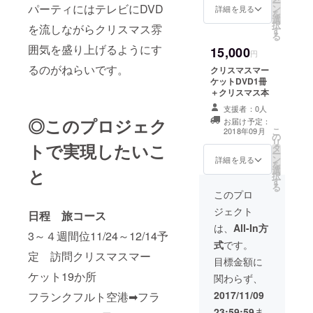
ー
パーティにはテレビにDVD
ン
詳細を見る
を
選
択
を流しながらクリスマス雰
す
る
囲気を盛り上げるようにす
15,000
円
るのがねらいです。
クリスマスマー
ケットDVD1冊
＋クリスマス本
支援者：0人
◎このプロジェク
お届け予定：
こ
2018年09月
の
リ
トで実現したいこ
タ
ー
ン
詳細を見る
を
選
と
択
す
る
このプロ
ジェクト
日程 旅コース
は、
All-In方
3～４週間位11/24～12/14予
式
です。
定 訪問クリスマスマー
目標金額に
ケット19か所
関わらず、
2017/11/09
フランクフルト空港➡フラ
23:59:59
ま