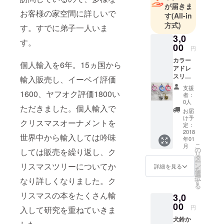
額１億以
が届きま
上、幕張
お客様の家空間に詳しいで
す
(All-in
メッセ
方式)
す。すでに弟子一人いま
「ペット
3,0
す。
博」2回出展
00
円
し、1日で迷
カラー
個人輸入を6年。15ヵ国から
子札を200個
アドレ
スリン
販売達成し
輸入販売し、イーベイ評価
グ
ました。
支援
（レッ
1600、ヤフオク評価1800い
者：
http://www.p
ド、ブ
0人
ただきました。個人輸入で
ルー、
etmedal.net/
お届
ピンク
け予
サイトは単
クリスマスオーナメントを
選択で
定：
独で作りま
きま
2018
世界中から輸入しては吟味
年01
す）Ｍ
した。アク
こ
月
サイズ
の
しては販売を繰り返し、ク
リ
セス数32
単品＋
タ
ー
犬鈴か
リスマスツリーについてか
万、お客様
ン
詳細を見る
を
猫鈴1個
選
の声280名以
択
なり詳しくなりました。ク
す
る
上です。
リスマスの本をたくさん輸
3,0
ペットシッ
00
円
入して研究を重ねていきま
ターを19年
犬鈴か
やり、お客