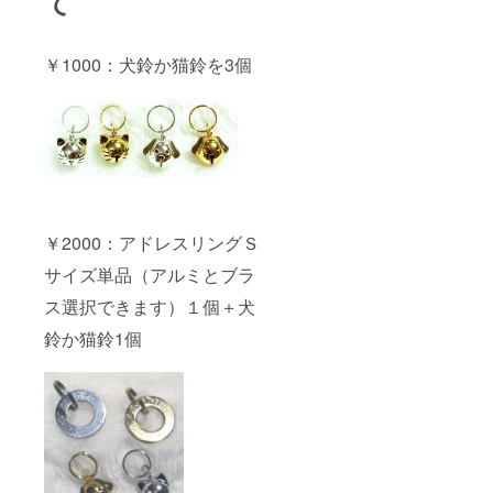
て
￥1000：犬鈴か猫鈴を3個
￥2000：アドレスリングＳ
サイズ単品（アルミとブラ
ス選択できます）１個＋犬
鈴か猫鈴1個