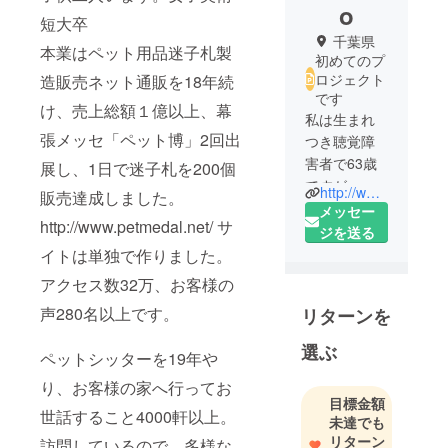
o
短大卒
千葉県
本業はペット用品迷子札製
初めてのプ
ロジェクト
造販売ネット通販を18年続
です
け、売上総額１億以上、幕
私は生まれ
張メッセ「ペット博」2回出
つき聴覚障
害者で63歳
展し、1日で迷子札を200個
ですが、元
http://www.petmedal.net/
販売達成しました。
起業家で
メッセー
http://www.petmedal.net/ サ
す。既婚で
ジを送る
子供二人い
イトは単独で作りました。
ます。女子
アクセス数32万、お客様の
美術短大卒
声280名以上です。
リターンを
本業はペッ
ト用品迷子
選ぶ
ペットシッターを19年や
札製造販売
ネット通販
り、お客様の家へ行ってお
目標金額
を18年続
世話すること4000軒以上。
未達でも
け、売上総
リターン
訪問しているので、多様な