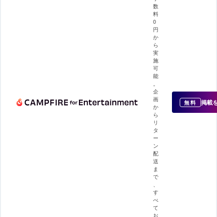
数
料
0
円
か
ら
実
施
可
能
。
企
画
掲載
無料
か
ら
リ
タ
ー
ン
配
送
ま
で
、
す
べ
て
お