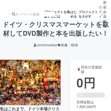
新
ロ
規
グ
会
プロジェクトを掲
はじ
プロジェクト
/
載するには
める
をさがす
イ
員
ン
登
ドイツ・クリスマスマーケットを取
録
材してDVD製作と本を出版したい！
人気のプロ
注目のリ
注目の新着プロ
募集終了が近いプ
もうすぐ公開
omorimotoko
映像・映画
ジェクト
ターン
ジェクト
ロジェクト
されます
アート・写真
音楽
現在の支援総
額
0
円
テクノロジー・ガジェット
ゲーム・サ
映像・映画
書籍・雑誌
0%
目標金額は
1,500,000円
ビジネス・起業
チャレンジ
私はこれまで、ドイツ本場クリス