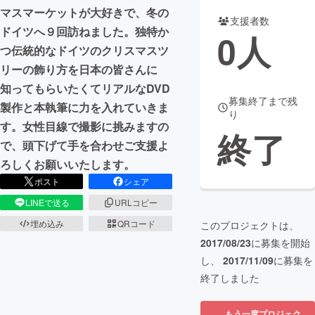
マスマーケットが大好きで、冬の
支援者数
まちづくり・地域活性化
ドイツへ９回訪ねました。独特か
0
人
つ伝統的なドイツのクリスマスツ
リーの飾り方を日本の皆さんに
CAMPFIRE for Social Good
CAMPFIRE Creation
知ってもらいたくてリアルなDVD
CAMPFIREふるさと納税
machi-ya
コミュニティ
募集終了まで残
製作と本執筆に力を入れていきま
り
す。女性目線で撮影に挑みますの
終了
で、頭下げて手を合わせご支援よ
ろしくお願いいたします。
ポスト
シェア
LINEで送る
URLコピー
埋め込み
QRコード
このプロジェクトは、
2017/08/23
に募集を開始
し、
2017/11/09
に募集を
終了しました
もう一度プロジェク