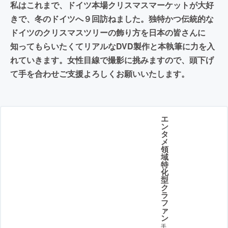
私はこれまで、ドイツ本場クリスマスマーケットが大好
きで、冬のドイツへ９回訪ねました。独特かつ伝統的な
ドイツのクリスマスツリーの飾り方を日本の皆さんに
知ってもらいたくてリアルなDVD製作と本執筆に力を入
れていきます。女性目線で撮影に挑みますので、頭下げ
て手を合わせご支援よろしくお願いいたします。
エ
ン
タ
メ
領
域
特
化
型
ク
ラ
フ
ァ
ン
手