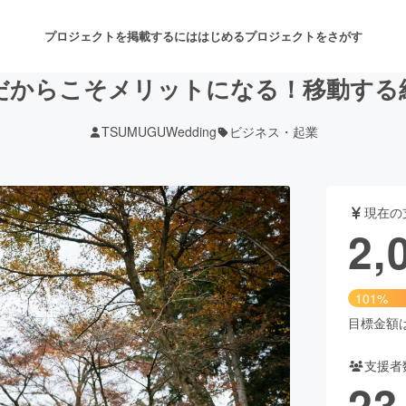
プロジェクトを掲載するには
はじめる
プロジェクトをさがす
だからこそメリットになる！移動する
TSUMUGUWedding
ビジネス・起業
注目のリターン
注目の新着プロジェクト
募集終了が近いプロジェクト
も
現在の
音楽
舞台・パフォーマンス
2,
ゲーム・サービス開発
フード・飲食店
101%
書籍・雑誌出版
アニメ・漫画
目標金額は2
支援者
チャレンジ
ビューティー・ヘルスケ
23