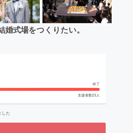
結婚式場をつくりたい。
終了
支援者数
23
人
ました