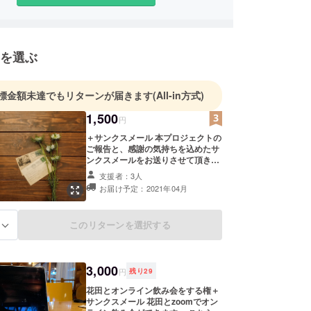
を選ぶ
標金額未達でもリターンが届きます
(All-in方式)
1,500
円
＋サンクスメール 本プロジェクトの
ご報告と、感謝の気持ちを込めたサ
ンクスメールをお送りさせて頂きま
す。
支援者：3人
お届け予定：2021年04月
このリターンを選択する
る
3,000
円
残り
29
花田とオンライン飲み会をする権＋
サンクスメール 花田とzoomでオン