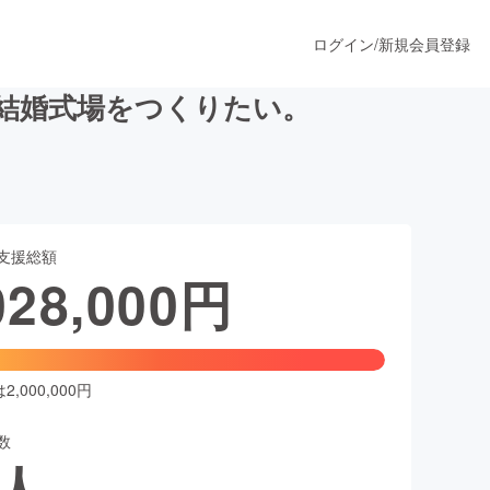
ログイン
/
新規会員登録
結婚式場をつくりたい。
うすぐ公開されます
支援総額
プロダクト
028,000
円
ファッション
スポーツ
,000,000円
数
ア
ソーシャルグッド
人