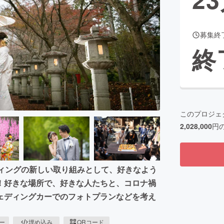
募集終
CAMPFIRE for Social Good
CAMPFIRE Creation
終
CAMPFIREふるさと納税
machi-ya
コミュニティ
このプロジェ
2,028,000
円
ディングの新しい取り組みとして、好きなよう
！好きな場所で、好きな人たちと、コロナ禍
ェディングカーでのフォトプランなどを考え
ピー
埋め込み
QRコード