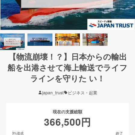
【物流崩壊！？】⽇本からの輸出
船を出港させて海上輸送でライフ
ラインを守りた い！
japan_trust
ビジネス・起業
現在の支援総額
366,500
円
終了
3
%達成