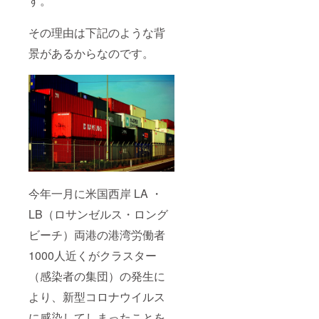
す。
その理由は下記のような背
景があるからなのです。
今年⼀⽉に⽶国⻄岸 LA ・
LB（ロサンゼルス・ロング
ビーチ）両港の港湾労働者
1000⼈近くがクラスター
（感染者の集団）の発⽣に
より、新型コロナウイルス
に感染してしまったことを