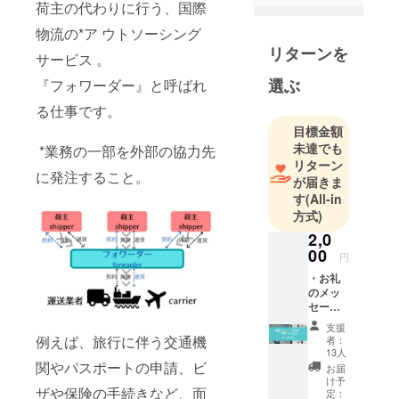
荷主の代わりに⾏う、国際
際物流のウ
物流の*ア ウトソーシング
トソーシン
リターンを
グサービ
サービス 。
ス、『フォ
選ぶ
『フォワーダー』と呼ばれ
ワーダー』
る仕事です。
と呼ばれる
目標金額
仕事です。
未達でも
*業務の⼀部を外部の協⼒先
皆様の⽇常
リターン
⽣活にも影
に発注すること。
が届きま
響が出てし
す
(All-in
まうかもし
方式)
れない現状
2,0
を知り、応
00
円
援して頂く
・お礼
事で、海上
のメッ
セージ
運送ひいて
・海運
は⽇本経済
支援
オリジ
例えば、旅⾏に伴う交通機
者：
を盛り上げ
ナルト
13人
ランプ
関やパスポートの申請、ビ
ていきま
お届
（新作
け予
しょう！
ザや保険の⼿続きなど、⾯
未発表
定：