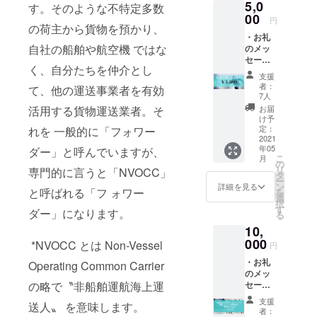
おります！
5,0
は弊社
い。
す。そのような不特定多数
応援、お願
HP に⽀
00
円
援者様
の荷主から貨物を預かり、
い致しま
・お礼
の企業
す！！
⾃社の船舶や航空機 ではな
のメッ
名、個
セージ
⼈名、
く、⾃分たちを仲介とし
・プロ
ニック
支援
ジェク
ネー
者：
て、他の運送事業者を有効
トの活
ム、イ
7人
動報告
ニシャ
お届
活⽤する貨物運送業者。そ
・ご希
ルを記
け予
望の⽅
載 ※支
定：
れを ⼀般的に「フォワー
は弊社
2021
援時、
年05
HP に⽀
ダー」と呼んでいますが、
必ず備
こ
月
援者様
考欄に
の
リ
専⾨的に⾔うと「NVOCC」
の企業
ご希望
タ
ー
名、個
のお名
ン
詳細を見る
と呼ばれる「フ ォワー
を
⼈名、
前をご
選
択
ニック
記入く
す
ダー」になります。
る
ネー
ださ
10,
ム、イ
い。
ニシャ
000
*NVOCC とは Non-Vessel
円
ルを記
・お礼
載 ※支
Operating Common Carrier
のメッ
援時、
セージ
の略で〝⾮船舶運航海上運
必ず備
・「最
考欄に
支援
送⼈〟 を意味します。
適物流
ご希望
者：