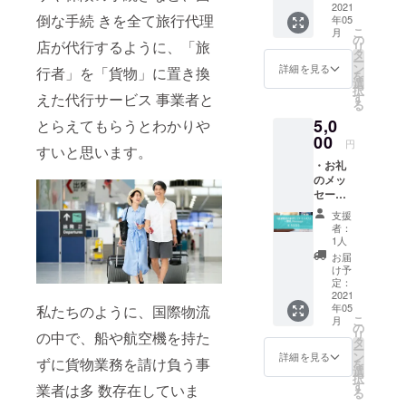
私たちフォ
⾮売
2021
倒な⼿続 きを全て旅⾏代理
年05
品） ・
ワーダーが
こ
月
プロ
の
店が代⾏するように、「旅
リ
できること
ジェク
タ
ー
トの活
を可能な限
ン
詳細を見る
⾏者」を「貨物」に置き換
を
動報告
選
り実⾏し、
択
・ご希
す
えた代⾏サービス 事業者と
る
貿易⽴国で
望の⽅
5,0
は弊社
とらえてもらうとわかりや
ある⽇本の
HP に⽀
00
円
荷主様の商
すいと思います。
援者様
・お礼
売をますま
の企業
のメッ
名、個
す発展さ
セージ
⼈名、
せ、世界経
・「最
ニック
支援
適物流
ネー
済の発展に
者：
の科
ム、イ
1人
よりこのコ
学」
ニシャ
お届
ロナ禍を乗
（著者
ルを記
け予
サイン
載 ※支
定：
り越えてい
⼊り書
2021
援時、
きたいと思
年05
私たちのように、国際物流
籍） ・
必ず備
こ
月
プロ
います。
考欄に
の
リ
の中で、船や航空機を持た
ジェク
ご希望
タ
社員⼀同、
ー
トの活
のお名
ン
詳細を見る
ずに貨物業務を請け負う事
を
⼀丸となり
動報告
前をご
選
択
・ご希
記入く
す
⽇々戦って
業者は多 数存在していま
る
望の⽅
ださ