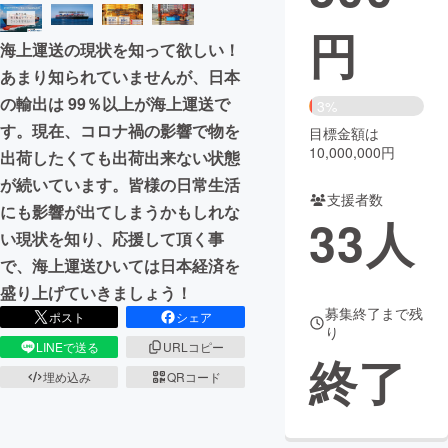
円
まちづくり・地域活性化
海上運送の現状を知って欲しい！
あまり知られていませんが、⽇本
CAMPFIRE for Social Good
CAMPFIRE Creation
の輸出は 99％以上が海上運送で
3%
CAMPFIREふるさと納税
machi-ya
コミュニティ
す。現在、コロナ禍の影響で物を
目標金額は
10,000,000円
出荷したくても出荷出来ない状態
が続いています。皆様の⽇常⽣活
支援者数
にも影響が出てしまうかもしれな
33
人
い現状を知り、応援して頂く事
で、海上運送ひいては⽇本経済を
盛り上げていきましょう！
募集終了まで残
ポスト
シェア
り
LINEで送る
URLコピー
終了
埋め込み
QRコード