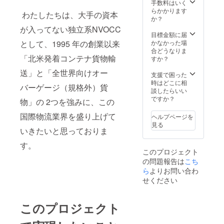
援、お
手数料はいく
待ちし
らかかります
わたしたちは、⼤⼿の資本
ており
か？
ま
が⼊ってない独⽴系NVOCC
す！！
目標金額に届
かなかった場
として、1995 年の創業以来
合どうなりま
「北⽶発着コンテナ貨物輸
すか？
送」と「全世界向けオー
支援で困った
時はどこに相
バーゲージ（規格外）貨
談したらいい
ですか？
物」の 2つを強みに、この
国際物流業界を盛り上げて
ヘルプページを
見る
いきたいと思っておりま
す。
このプロジェクト
の問題報告は
こち
ら
よりお問い合わ
せください
このプロジェクト