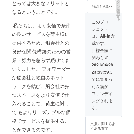
・ご希
ことが
タ
とっては⼤きなメリットと
ー
望の⽅
可能で
ン
詳細を見る
を
は弊社
す。 弊
選
なるということです。
択
HP に⽀
社を応
す
る
援者様
援して
このプロ
の企業
私たちは、より安価で条件
頂ける
ジェクト
名、個
お気持
の良いサービスを荷主様に
⼈名、
ちの分
は、
All-In方
ニック
だけ、
提供するため、船会社との
式
です。
ネー
ご支援
ム、イ
願いま
目標金額に
良好な関 係構築のための営
ニシャ
す！！
関わらず、
ルを記
今の現
業・努⼒を怠らず続けてま
載 ※支
状をど
2021/04/28
援時、
いりました。 フォワーダー
うにか
23:59:59
ま
必ず備
変えた
が船会社と独⾃のネット
考欄に
い！ 海
でに集まっ
ご希望
上運送
ワークを結び、船会社の持
た金額が
のお名
でライ
前をご
フライ
ファンディ
つスペースをより安値で仕
記入く
ンを守
ングされま
ださ
りた
⼊れることで、荷主に対し
い。
い！ 皆
す。
様のご
て もよりリーズナブルな価
協⼒が
格でサービスを提供するこ
必要で
支援に関するよ
す！ 熱
くある質問
とができるのです。
いご⽀