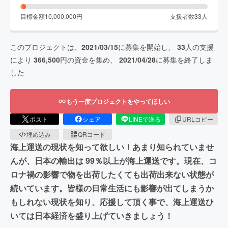
目標金額
10,000,000
円
支援者数
33
人
このプロジェクトは、
2021/03/15
に募集を開始し、
33
人の支援
により
366,500
円の資金を集め、
2021/04/28
に募集を終了しま
した
もう一度プロジェクトをやってほしい
ポスト
シェア
LINEで送る
URLコピー
埋め込み
QRコード
海上運送の現状を知って欲しい！あまり知られていませ
んが、⽇本の輸出は 99％以上が海上運送です。現在、コ
ロナ禍の影響で物を出荷したくても出荷出来ない状態が
続いています。皆様の⽇常⽣活にも影響が出てしまうか
もしれない現状を知り、応援して頂く事で、海上運送ひ
いては⽇本経済を盛り上げていきましょう！