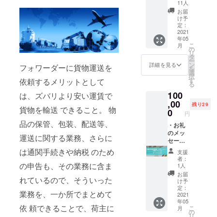
の科
のお名
11人
学」
前をご
お届
（著者
記入く
け予
サイン
ださ
定：
⼊り書
2021
い。 法
年05
籍）+オ
⼈、企
こ
月
リジナ
業様か
の
リ
ルトラ
らのご
タ
ー
ンプ ・
⽀援、
ン
詳細を見る
フォワーダーに貨物運送を
を
プロ
承りま
選
択
ジェク
す！ 応
す
依頼するメリットとして
る
トの活
援プラ
100
動報告
は、ズバリより安い運賃で
ンか
・ご希
,00
ら、ご
残り29
貨物を輸送 できること。 物
望の⽅
支援頂
0
円
は弊社
けると
品の保管、包装、配送等、
HP に⽀
・お礼
幸いで
援者様
のメッ
す！ 支
運送に関する業務、さらに
の企業
セージ
援金額
名、個
・太陽
は支援
は通関⼿続きや納税 のため
支援
⼈名、
光⾃転
者さま
者：
ニック
地球儀
が支援
の申告も、その業務に含ま
1人
ネー
（ロゴ
を申し
お届
れているので、そういった
ム、イ
⼊り）
込む際
け予
ニシャ
・プロ
に、任
定：
業務を、⼀か所でまとめて
ルを 記
ジェク
2021
意で引
年05
載
トの活
き上げ
依 頼できることで、荷主に
こ
月
動報告
て頂く
の
リ