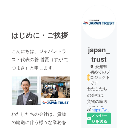
はじめに・ご挨拶
japan_
こんにちは、ジャパントラ
trust
スト代表の菅 哲賢（すが て
愛知県
つまさ）と申します。
初めてのプ
ロジェクト
です
わたしたち
の会社は、
貨物の輸送
に伴う様々
https://www.jpntrust.co.jp/
わたしたちの会社は、貨物
な業務を荷
メッセー
主の代わり
ジを送る
の輸送に伴う様々な業務を
に⾏う、国