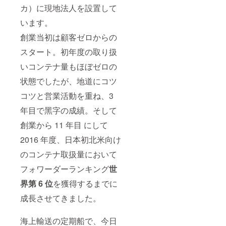
カ）に現地法⼈を設置して
います。
創業当初は顧客ゼロからの
スタート。初年度の取り扱
いコンテナ量もほぼゼロの
状態でしたが、地道にコツ
コツと営業活動を重ね、3
年⽬で⿊字の成績。そして
創業から 11 年⽬ にして
2016 年度、⽇本初北⽶向け
のコンテナ取扱量において
フォワーダーランキング
世
界第 6 位
を獲得するまでに
成⻑させてきました。
海上輸送の定期船で、今⽇