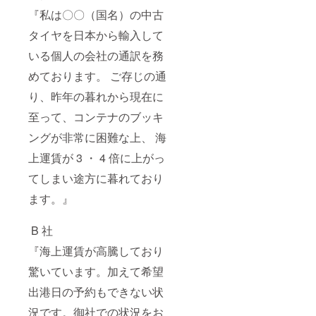
『私は〇〇（国名）の中古
タイヤを⽇本から輸⼊して
いる個⼈の会社の通訳を務
めております。 ご存じの通
り、昨年の暮れから現在に
⾄って、コンテナのブッキ
ングが⾮常に困難な上、 海
上運賃が 3 ・ 4 倍に上がっ
てしまい途⽅に暮れており
ます。』
B 社
『海上運賃が⾼騰しており
驚いています。加えて希望
出港⽇の予約もできない状
況です。御社での状況をお