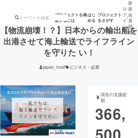
新
ロ
規
グ
会
プロジェクトを掲
はじ
プロジェクト
/
載するには
める
をさがす
イ
員
ン
登
【物流崩壊！？】⽇本からの輸出船を
録
出港させて海上輸送でライフライン
を守りた い！
人気のプロ
注目のリ
注目の新着プロ
募集終了が近いプ
もうすぐ公開
ジェクト
ターン
ジェクト
ロジェクト
されます
japan_trust
ビジネス・起業
アート・写真
音楽
現在の支援総
テクノロジー・ガジェット
ゲーム・サ
額
366,
映像・映画
書籍・雑誌
500
ビジネス・起業
チャレンジ