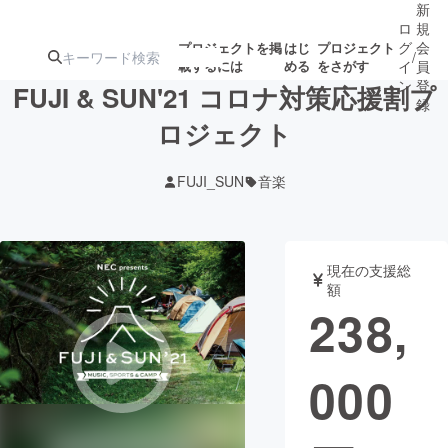
新
ロ
規
グ
会
プロジェクトを掲
はじ
プロジェクト
/
載するには
める
をさがす
イ
員
ン
登
FUJI & SUN'21 コロナ対策応援割プ
録
ロジェクト
人気のプロ
注目のリ
注目の新着プロ
募集終了が近いプ
もうすぐ公開
FUJI_SUN
音楽
ジェクト
ターン
ジェクト
ロジェクト
されます
アート・写真
音楽
現在の支援総
額
238,
テクノロジー・ガジェット
ゲーム・サ
000
映像・映画
書籍・雑誌
ビジネス・起業
チャレンジ