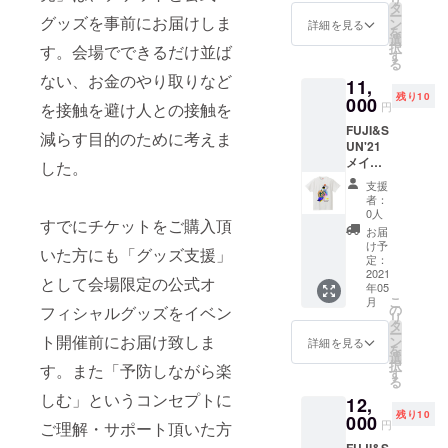
（男性
戻しは
タ
い。1日
ー
グッズを事前にお届けしま
Mサイ
できか
ン
入場券
詳細を見る
を
ズ程度
ねます
選
（15
択
す。会場でできるだけ並ば
となり
のでご
す
日・
る
ます）
注意く
土）に
ない、お金のやり取りなど
11,
※こちら
ださ
てご来
残り10
は5月15
000
い。 ※
場のお
を接触を避け人との接触を
円
日
当日、
客様は
FUJI&S
（土）
会場で
減らす目的のために考えま
20:00ま
UN'21
のメイ
もご購
でにご
メインT
ンTシャ
した。
入いた
退場い
シャツ
ツと1日
だけま
ただき
支援
＋1日券
券チ
す。
ます。
者：
チケッ
ケット
0人
※当日、
すでにチケットをご購入頂
ト（16
のリ
会場で
お届
日 日曜
ターン
け予
もご購
いた方にも「グッズ支援」
日） サ
です。
定：
入いた
イズ：
2021
誤った
だけま
として会場限定の公式オ
年05
フリー
日付で
す。
こ
月
サイズ
購入し
の
フィシャルグッズをイベン
リ
（男性
てし
タ
ー
Mサイ
ト開催前にお届け致しま
まって
ン
詳細を見る
を
ズ程度
も払い
選
択
す。また「予防しながら楽
となり
戻しは
す
る
ます）
できか
しむ」というコンセプトに
12,
※こちら
ねます
残り10
は5月16
000
のでご
円
ご理解・サポート頂いた方
日
注意く