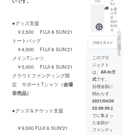
いです。
なりま
ング限
通し券
ただけ
5人
す。当
定 サ
チケッ
ます。
お届
日、会
ポートT
トのリ
け予
場では
シャツ
ターン
定：
販売致
＋2日通
2021
●グッズ支援
です。
しませ
年05
し券チ
誤った
ん。
こ
月
￥2,500 FUJI & SUN'21
ケット
日付で
の
リ
サイ
購入し
タ
ー
トートバッグ
ズ：フ
てし
ン
詳細を見る
を
リーサ
まって
選
￥4,000 FUJI & SUN'21
択
イズ
も払い
す
る
（男性
戻しは
このプロ
メインTシャツ
Mサイ
できか
ジェクト
ズ程度
ねます
￥5,000 FUJI & SUN'21
となり
のでご
は、
All-In方
クラウドファンディング限
ます）
注意下
式
です。
※こちら
さい。
定 サポートTシャツ（
会場
は5月15
※こちら
目標金額に
日
のTシャ
非売品）
関わらず、
（土）
ツは、
、16日
当日会
2021/04/20
（日）
場でも
23:59:59
ま
のクラ
ご購入
●グッズ＆チケット支援
ウド
いただ
でに集まっ
ファン
けま
た金額が
ディン
す。
￥9,500 FUJI & SUN'21
グ限
ファンディ
定 サ