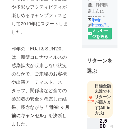
麓、静岡県
や多彩なアクティビティが
富士市に
楽しめるキャンプフェスと
2019年に誕
fjsnjp
して2019年にスタートしま
生したキャ
https://fjsn.jp/
ンプフェス
メッセー
した。
「FUJI &
ジを送る
SUN」
昨年の「FUJI & SUN'20」
は、新型コロナウィルスの
リターンを
感染拡大が収束しない状況
今年は2021
選ぶ
のなかで、ご来場のお客様
年5月15日、
16日に開催
や出演アーティスト、ス
目標金額
決定！
タッフ、関係者など全ての
未達でも
リターン
参加者の安全を考慮した結
が届きま
果、残念ながら
「開催1ヶ月
す
(All-in
方式)
前にキャンセル」
を決断し
2,5
ました。
00
円