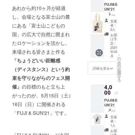
FUJI&S
あれから約10ヶ月が経過
UN'21
トー
し、会場となる富士山の麓
トバッ
支援
ク サイ
にある「富士山こどもの
者：
ズ：横
2人
幅
国」の広大で自然に囲まれ
お届
47.5cm
け予
たロケーションを活かし、
×高さ
定：
40cm ※
2021
来場される皆さまと作る
年05
当日、
こ
月
会場で
の
「ちょうどいい距離感
リ
もご購
タ
ー
入いた
ン
詳細を見る
（ディスタンス）という約
を
だけま
選
択
す。
束を守りながらのフェス開
す
る
催」
の目標のもと立ち上
4,0
00
円
がったのが、5月15日（土）
FUJI&S
16日（日）に開催される
UN'21
メイ
「FUJI & SUN'21」です。
ンTシャ
支援
ツ サイ
者：
ズ：フ
1人
リーサ
お届
イズ
け予