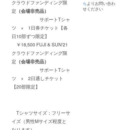
クラウドファンディング限
日、会
ら
よりお問い合わ
場では
せください
定
（
会場非売品）
販売致
しませ
サポートTシャ
ん
ツ × 1日券チケット【各
日10部ずつ限定】
￥18,500 FUJI & SUN'21
クラウドファンディング限
定
（
会場非売品）
サポートTシャ
ツ × 2日通しチケット
【20部限定】
Tシャツサイズ：フリーサ
イズ（男性Mサイズ程度と
なります）