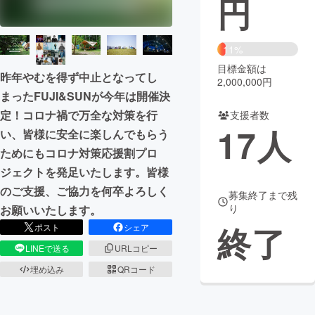
円
まちづくり・地域活性化
11%
目標金額は
CAMPFIRE for Social Good
CAMPFIRE Creation
昨年やむを得ず中止となってし
2,000,000円
CAMPFIREふるさと納税
machi-ya
コミュニティ
まったFUJI&SUNが今年は開催決
定！コロナ禍で万全な対策を行
支援者数
17
人
い、皆様に安全に楽しんでもらう
ためにもコロナ対策応援割プロ
ジェクトを発足いたします。皆様
のご支援、ご協力を何卒よろしく
募集終了まで残
り
お願いいたします。
終了
ポスト
シェア
LINEで送る
URLコピー
埋め込み
QRコード