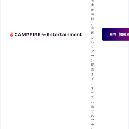
ら
実
施
可
能
。
企
画
掲載
無料
か
ら
リ
タ
ー
ン
配
送
ま
で
、
す
べ
て
お
任
せ
の
プ
ラ