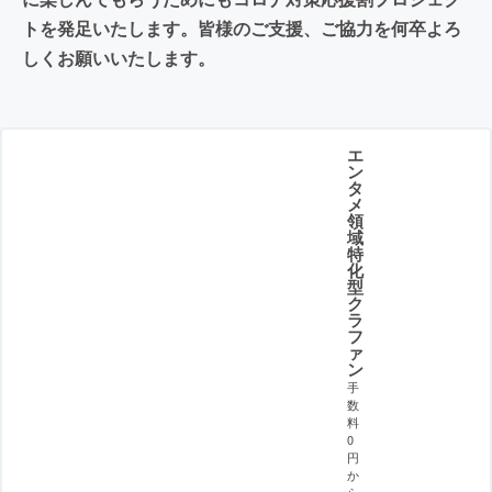
トを発足いたします。皆様のご支援、ご協力を何卒よろ
しくお願いいたします。
エ
ン
タ
メ
領
域
特
化
型
ク
ラ
フ
ァ
ン
手
数
料
0
円
か