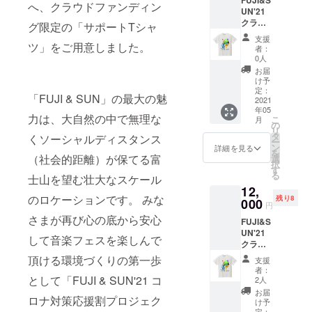
FUJI&S
（日）
ださ
へ、クラウドファンディン
UN'21
のメイ
い。
クラウ
ンTシャ
グ限定の「サポートTシャ
※15日
ドファ
ツ＋1日
（土）
支援
ンディ
ツ」をご用意しました。
券チ
20:00以
者：
ング限
ケット
降のプ
0人
定 サ
のリ
ログラ
お届
ポートT
ターン
ムを観
け予
シャツ
です。
定：
覧希望
「FUJI & SUN」の最大の魅
＋1日券
2021
誤った
の方は2
年05
チケッ
日付で
日通し
力は、大自然の中で無理な
こ
月
ト（15
購入し
の
入場券
リ
日 土曜
てし
タ
をお買
くソーシャルディスタンス
ー
日） サ
まって
ン
い求め
詳細を見る
を
イズ：
（社会的距離）が保てる富
も払い
選
くださ
択
フリー
戻しは
す
い。1日
る
士山を望む壮大なスケール
サイズ
できか
入場券
12,
（男性
ねます
（15
のロケーションです。 みな
残り8
Mサイ
000
のでご
日・
円
ズ程度
注意く
土）に
さまが再び心の底から安心
FUJI&S
となり
ださ
てご来
UN'21
ます）
い。 ※
場のお
して音楽フェスを楽しんで
クラウ
※こちら
こちら
客様は
ドファ
は5月15
のTシャ
頂ける環境づくりの第一歩
20:00ま
支援
ンディ
日
ツは、
でにご
者：
ング限
として「FUJI & SUN'21 コ
（土）
当日会
2人
退場い
定 サ
のクラ
場でも
ただき
お届
ロナ対策応援割プロジェク
ポートT
ウド
ご購入
け予
ます。
シャツ
定：