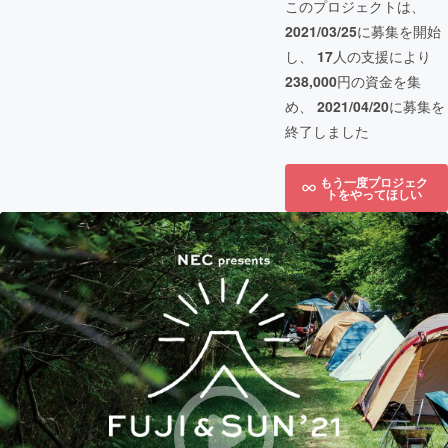
このプロジェクトは、
2021/03/25
に募集を開始
し、
17
人の支援により
238,000
円の資金を集
め、
2021/04/20
に募集を
終了しました
もう一度プロジェク
トをやってほしい