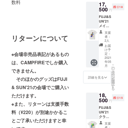
ログラ
数料
17,
、16日
ターン
ムを観
残り18
（日）
500
です。
覧希望
円
のトー
誤った
の方は2
FUJI&S
トバッ
日付で
日通し
UN'21
ク＋2日
購入し
入場券
メインT
通し券
てし
をお買
シャツ
チケッ
まって
い求め
支援
＋2日通
トのリ
リターンについて
も払い
くださ
者：
し券チ
ターン
戻しは
2人
い。1日
ケット
です。
できか
入場券
お届
サイ
誤った
ねます
け予
（15
ズ：フ
※会場非売品表記があるもの
日付で
定：
のでご
日・
リーサ
2021
購入し
注意く
土）に
は、CAMPFIREでしか購入
年05
イズ
てし
ださ
てご来
こ
月
（男性
まって
の
い。 ※
場のお
できません。
リ
Mサイ
も払い
タ
こちら
客様は
ー
ズ程度
戻しは
ン
のTシャ
詳細を見る
20:00ま
そのほかのグッズはFUJI
を
となり
できか
選
ツは、
でにご
択
ます）
ねます
す
CAMPF
& SUN'21の会場でご購入い
退場い
る
※こちら
のでご
IRE限定
ただき
18,
は5月15
ただけます。
注意下
商品と
ます。
残り15
日
500
さい。
なりま
※こちら
円
※また、リターンは支援手数
（土）
※トート
す。当
のTシャ
FUJI&S
、16日
バック
日、会
ツは、
料（¥220）が別途かかるこ
UN'21
（日）
は、当
場では
CAMPF
クラウ
のメイ
日会場
販売致
IRE限定
とご了承いただけますと幸
ドファ
ンTシャ
でもご
しませ
商品と
支援
ンディ
ツ＋2日
購入い
ん。
者：