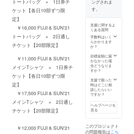
トートバッグ × 1日券チ
ングされま
ポートT
シャツ
す。
ケット【各日10部ずつ限
＋2日通
し券チ
定】
ケット
支援に関するよ
のリ
￥16,000 FUJI & SUN'21
くある質問
ターン
トートバッグ × 2日通し
です。
手数料はいく
誤った
らかかります
チケット【20部限定】
日付で
か？
購入し
てし
目標金額に届
￥11,000 FUJI & SUN'21
まって
かなかった場
も払い
合どうなりま
メインTシャツ × 1日券チ
戻しは
すか？
できか
ケット【各日10部ずつ限
ねます
支援で困った
定】
のでご
時はどこに相
注意下
談したらいい
￥17,500 FUJI & SUN'21
さい。
ですか？
※こちら
メインTシャツ × 2日通し
のTシャ
ヘルプページを
ツは、
チケット【20部限定】
見る
CAMPF
IRE限定
商品と
このプロジェクト
なりま
￥12,000 FUJI & SUN'21
の問題報告は
こち
す。当