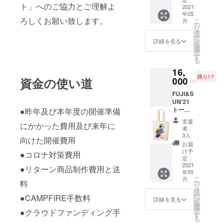
ファン
いただ
※こちら
ト」へのご協力とご理解よ
＋1日券
2021
ディン
けま
のTシャ
年05
チケッ
グ限
す。
ツは、
ろしくお願い致します。
こ
月
ト（16
定 サ
の
会場で
リ
日 日曜
ポートT
タ
もご購
ー
日） サ
シャツ
ン
詳細を見る
入いた
を
イズ：
＋1日券
選
だけま
択
フリー
チケッ
す
す。
る
サイズ
トのリ
16,
（男性
ターン
残り17
Mサイ
資金の使い道
000
です。
円
ズ程度
誤った
FUJI&S
となり
日付で
UN'21
ます）
購入し
トート
●昨年及び本年度の開催準備
※こちら
てし
バック
は5月16
まって
支援
にかかった費用及び来年に
＋2日通
日
も払い
者：
し券チ
（日）
戻しは
3人
向けた開催費用
ケット
のクラ
できか
お届
サイ
ウド
ねます
け予
●コロナ対策費用
ズ：横
ファン
定：
のでご
幅
2021
ディン
注意く
●リターン商品制作費用と送
年05
47.5cm
グ限
ださ
こ
月
×高さ
料
定 サ
の
い。
リ
40cm ※
ポートT
タ
※15日
ー
●CAMPFIRE手数料
こちら
シャツ
ン
（土）
詳細を見る
を
は5月15
＋1日券
選
20:00以
択
●クラウドファンディング手
日
チケッ
す
降のプ
る
（土）
トのリ