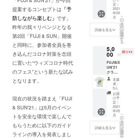
「FUJI & SUN'21」が今回
（男性
定：
提案するコンセプトは
「予
Mサイ
2021
年05
ズ程度
こ
防しながら楽しむ」
です。
月
となり
の
リ
ます）
タ
昨年の我々リベンジとなる
ー
※当日、
ン
詳細を見る
を
会場で
選
第2回「FUJI & SUN」開催
択
もご購
す
る
入いた
と同時に、参加者全員を巻
5,0
だけま
残り45
き込んだコロナ対策を念頭
す。
00
円
に置いた“ウィズコロナ時代
FUJI&S
UN'21
のフェス”という新たな試み
クラウ
ドファ
支援
となります。
ンディ
者：
ング限
5人
定 サ
お届
ポートT
現在の状況を踏まえ「FUJI
け予
シャツ
定：
& SUN'21」は5月のイベン
サイ
2021
年05
ズ：フ
こ
月
トを安全な環境で楽しんで
リーサ
の
リ
イズ
タ
もらうために以下のガイド
ー
（男性
ン
詳細を見る
を
Mサイ
選
ラインの導入を発表しまし
択
ズ程度
す