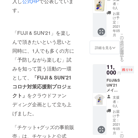
入し
公式HP
で公表していま
＋1日券
ターン
者：
チケッ
です。
0人
す。
ト（16
誤った
お届
日 日曜
日付で
け予
日） サ
購入し
定：
イズ：
2021
てし
年05
横幅
「FUJI & SUN'21」を楽し
まって
こ
月
47.5cm
も払い
の
リ
んで頂きたいという思いと
×高さ
戻しは
タ
ー
40cm ※
できか
ン
詳細を見る
を
同時に、1人でも多くの方に
こちら
ねます
選
択
は5月16
のでご
す
「予防しながら楽しむ」試
る
日
注意く
11,
（日）
ださ
みを知って貰う活動の一環
残り10
のトー
000
い。
円
トバッ
※15日
として、
「FUJI & SUN'21
FUJI&S
ク＋1日
（土）
UN'21
コロナ対策応援割プロジェ
券チ
20:00以
メインT
ケット
降のプ
クト」
をクラウドファン
シャツ
のリ
ログラ
支援
＋1日券
ターン
ムを観
者：
ディング企画として立ち上
チケッ
です。
覧希望
0人
ト（15
誤った
の方は2
お届
げました。
日 土曜
日付で
日通し
け予
日） サ
購入し
定：
入場券
イズ：
2021
てし
をお買
「チケット+グッズの事前販
年05
フリー
まって
い求め
こ
月
サイズ
も払い
売」は、チケットと公式
の
くださ
リ