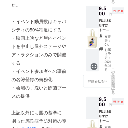
る
となり
た。
9,5
ます）
残り10
※こちら
00
円
のTシャ
・イベント動員数はキャパ
FUJI&S
ツは、
UN'21
CAMPF
シティの50%程度にする
トート
IRE限定
バック
商品と
支援
・映画上映など屋内イベン
＋1日券
なりま
者：
チケッ
す。当
0人
トを中止し屋外ステージや
ト（15
日、会
お届
日 土曜
場では
アトラクションのみで開催
け予
日） サ
販売致
定：
イズ：
2021
する
しませ
年05
横幅
ん。
こ
月
・イベント参加者への事前
47.5cm
の
リ
×高さ
タ
の名簿登録の義務化
ー
40cm ※
ン
詳細を見る
を
こちら
選
・会場の手洗いと除菌ブー
択
は5月15
す
る
日
スの提供
9,5
（土）
残り10
のトー
00
円
トバッ
FUJI&S
上記以外にも国の基準に
ク＋1日
UN'21
券チ
則った感染症予防対策の導
トート
ケット
バック
のリ
支援