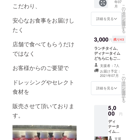
年07
載 作
こだわり、
こ
月
成日か
の
リ
ら2ヶ月
タ
ー
半 配送
ン
安心なお食事をお届けし
詳細を見る
を
方法
選
択
冷蔵
たく
す
る
3,000
円
残り43
店舗で食べてもらうだけ
ランチタイム、
ではなく
ディナータイム
どちらにもご利
用出来るお食事
支援者：7人
お客様からのご要望で
商品券(千円×3
お届け予定：
枚) お釣りは出ま
こ
2021年07月
の
せん ご利用期
リ
ドレッシングやセレクト
タ
日 発行日から1
ー
ン
年 発送は郵便に
詳細を見る
食材を
を
選
て送付させて頂
択
す
きます。
る
販売させて頂いておりま
5,0
00
す。
円
ディ
ナータ
イムの
み ご利
支援