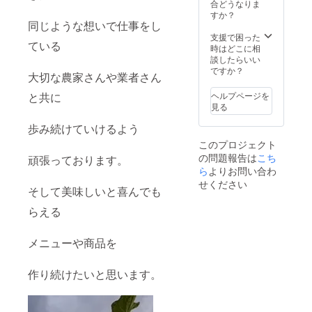
ませ
合どうなりま
ん。 商
すか？
同じような想いで仕事をし
品セッ
トは冷
支援で困った
ている
蔵商品
時はどこに相
が含ま
談したらいい
れてい
ですか？
大切な農家さんや業者さん
ますの
で 冷蔵
ヘルプページを
と共に
にて送
見る
らせて
いただ
歩み続けていけるよう
きま
このプロジェクト
す。
の問題報告は
こち
頑張っております。
ら
よりお問い合わ
せください
そして美味しいと喜んでも
らえる
メニューや商品を
作り続けたいと思います。