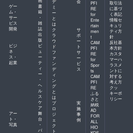
画
デ
会
取引法
PFI
ゲー
書
ミ
に基づ
RE
ム・
籍
ー
く表記
for
サー
・
と
情報セ
Ente
ビス
雑
は
キュリ
rtain
開発
誌
ク
サ
ティ方
men
出
ラ
ポ
針
t
版
ウ
ー
反社基
CAM
ビジ
ビ
ド
ト
本方針
PFI
ネ
ュ
フ
サ
カスタ
RE
ス・
ー
ァ
ー
マーハ
for
起業
テ
ン
ビ
ラスメ
Spor
ィ
デ
ス
ントに
ts
ー
ィ
対する
CAM
・
ン
考え方
PFI
ヘ
グ
クッ
RE
ル
と
キーポ
ふる
ス
は
リシー
さと
ケ
プ
実
納税
ア
ロ
施
AD
アー
舞
ジ
事
FOR
ト・
台
ェ
例
ALL
写真
・
ク
HIO
パ
ト
KOS