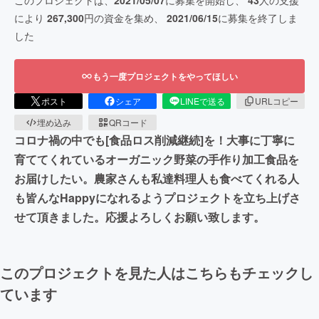
このプロジェクトは、
2021/05/07
に募集を開始し、
43
人の支援
により
267,300
円の資金を集め、
2021/06/15
に募集を終了しま
した
もう一度プロジェクトをやってほしい
ポスト
シェア
LINEで送る
URLコピー
埋め込み
QRコード
コロナ禍の中でも[食品ロス削減継続]を！大事に丁寧に
育ててくれているオーガニック野菜の手作り加工食品を
お届けしたい。農家さんも私達料理人も食べてくれる人
も皆んなHappyになれるようプロジェクトを立ち上げさ
せて頂きました。応援よろしくお願い致します。
このプロジェクトを見た人はこちらもチェックし
ています