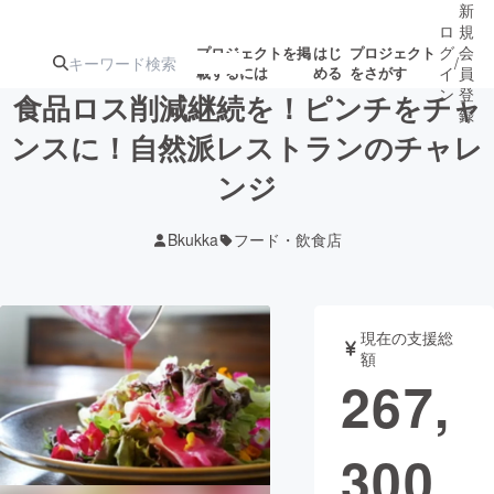
新
ロ
規
グ
会
プロジェクトを掲
はじ
プロジェクト
/
載するには
める
をさがす
イ
員
ン
登
食品ロス削減継続を！ピンチをチャ
録
ンスに！自然派レストランのチャレ
ンジ
人気のプロ
注目のリ
注目の新着プロ
募集終了が近いプ
もうすぐ公開
ジェクト
ターン
ジェクト
ロジェクト
されます
Bkukka
フード・飲食店
アート・写真
音楽
現在の支援総
テクノロジー・ガジェット
ゲーム・サ
額
267,
映像・映画
書籍・雑誌
300
ビジネス・起業
チャレンジ