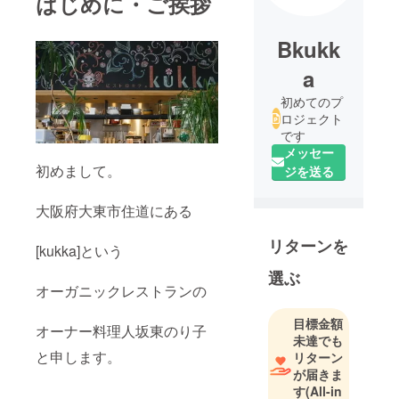
はじめに・ご挨拶
Bkukk
a
初めてのプ
ロジェクト
です
メッセー
初めまして。
ジを送る
大阪府大東市住道にある
リターンを
[kukka]という
選ぶ
オーガニックレストランの
目標金額
オーナー料理人坂東のり子
未達でも
と申します。
リターン
が届きま
す
(All-in