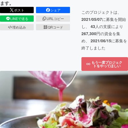
ます。
ポスト
シェア
このプロジェクトは、
LINEで送る
URLコピー
2021/05/07
に募集を開始
し、
43
人の支援により
埋め込み
QRコード
267,300
円の資金を集
め、
2021/06/15
に募集を
終了しました
もう一度プロジェク
トをやってほしい