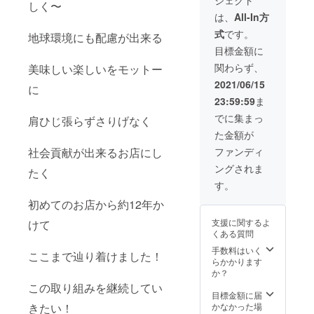
スープ2
しく〜
パック
は、
All-In方
自然栽
式
です。
地球環境にも配慮が出来る
培薔薇
の薔薇
目標金額に
ジャム
関わらず、
美味しい楽しいをモットー
時短簡
単レシ
2021/06/15
に
ピ 以上
23:59:59
ま
の
kukka
でに集まっ
肩ひじ張らずさりげなく
美味し
た金額が
いセッ
ト お食
ファンディ
社会貢献が出来るお店にし
事券有
ングされま
効期
たく
限 発
す。
行日か
初めてのお店から約12年か
ら1年
発送は
支援に関するよ
けて
郵便に
くある質問
て送付
させて
手数料はいく
ここまで辿り着けました！
頂きま
らかかります
す。 お
か？
食事券
この取り組みを継続してい
はお釣
目標金額に届
りは出
かなかった場
きたい！