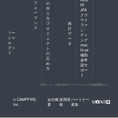
フ
の
HI
ォ
作
JFA
ー
り
クラ
マ
方
ウド
ン
プ
統
ファ
ス
ロ
計
ン
ソー
ジ
デ
ディ
シャ
ェ
ー
ング
ル
ク
タ
mac
グッ
ト
hi-ya
ド
の
補助
広
金申
め
請サ
方
ポー
ト
「QRコード」は株式会社デンソーウェーブの登録商標です。
© CAMPFIRE,
会社概
採用情
パートナー
Inc.
要
報
募集