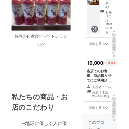
用出来
者：
るお食
4人
事券(千
お届
円券×5
け予
枚) また
定：
は 当店
2021
年08
オリジ
こ
月
ナル 自
の
好評の自家製ビーツドレッシ
リ
家製
タ
ー
ビーツ
ン
詳細を見る
ング
を
ドレッ
選
択
シング1
す
る
本 当店
食育イ
10,000
円
残り1
ンスト
ラク
当店でのお食
ターが
事、商品購入 全
厳選し
てにご利用頂け
た セレ
る商品券(千円
支援者：19人
クト商
×10枚) お釣りは
お届け予定：
品 無添
出ません。 有効
私たちの商品・お
こ
2021年08月
加野菜
の
期限 発行日よ
リ
コンソ
タ
り1年間 発送は
店のこだわり
ー
メ1パッ
ン
郵便にて送付さ
詳細を見る
を
ク 無添
選
せて頂きます。
択
加野菜
す
る
ポター
このプロ
〜地球に優しく人に優
ジュ
ジェクト