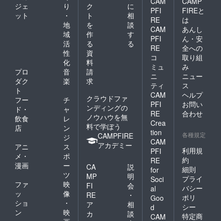
CAM
CAMP
ジェ
り
ク
に
PFI
FIREと
ット
・
ト
相
RE
は
地
を
談
CAM
あんし
域
作
す
PFI
ん・安
活
る
る
RE
全への
性
資
コ
取り組
化
料
ミュ
み
プロ
音
請
ニ
ニュー
ダク
楽
求
ティ
ス
ト
CAM
ヘルプ
クラウドファ
フー
チ
PFI
お問い
ンディングの
ド・
ャ
RE
合わせ
ノウハウを無
飲食
レ
Crea
料で学ぼう
店
ン
tion
各種規定
CAMPFIRE
ジ
CAM
アカデミー
アニ
ス
利用規
PFI
メ・
ポ
約
RE
漫画
ー
CA
説
細則
for
ツ
MP
明
プライ
Soci
ファ
映
FI
会
バシー
al
ッ
像
RE
・
ポリ
Goo
ショ
・
ア
相
シー
d
ン
映
カ
談
特定商
CAM