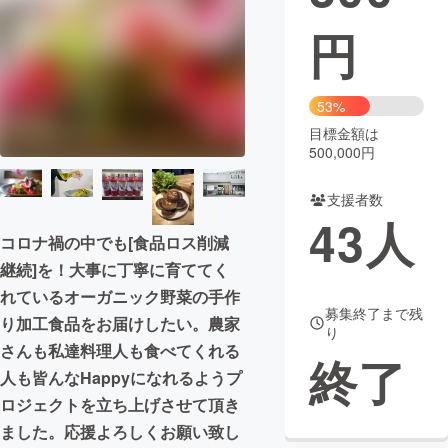
円
まちづくり・地域活性化
CAMPFIRE for Social Good
CAMPFIRE Creation
53%
CAMPFIREふるさと納税
machi-ya
コミュニティ
目標金額は
500,000円
支援者数
43
人
コロナ禍の中でも[食品ロス削減
継続]を！大事に丁寧に育ててく
れているオーガニック野菜の手作
募集終了まで残
り加工食品をお届けしたい。農家
り
さんも私達料理人も食べてくれる
終了
人も皆んなHappyになれるようプ
ロジェクトを立ち上げさせて頂き
ました。応援よろしくお願い致し