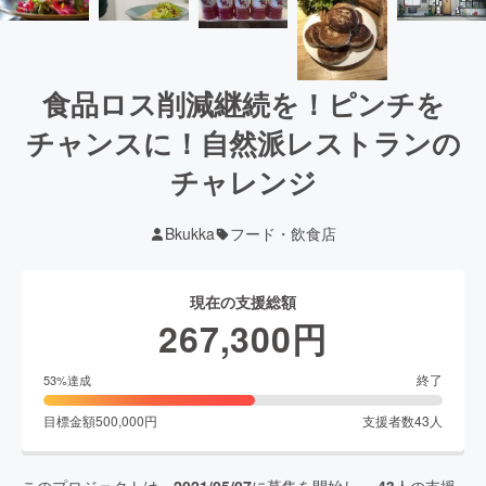
食品ロス削減継続を！ピンチを
チャンスに！自然派レストランの
チャレンジ
Bkukka
フード・飲食店
現在の支援総額
267,300
円
終了
53
%達成
目標金額
500,000
円
支援者数
43
人