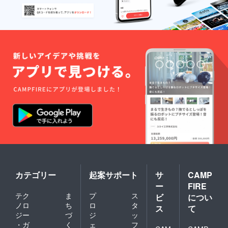
カテゴリー
起案サポート
サ
CAMP
ー
FIRE
テク
ま
プ
ス
ビ
につい
ノロ
ち
ロ
タ
ス
て
ジー
づ
ジ
ッ
・ガ
く
ェ
フ