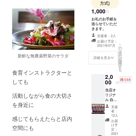
方式)
1,000
円
お礼のお手紙を
送らせていただ
きます。
支援者：2人
お届け予定：
こ
2021年07月
の
リ
タ
ー
新鮮な無農薬野菜のサラダ
ン
詳細を見る
を
選
択
す
る
食育インストラクターと
2,0
残り38
しても
00
円
当店オ
活動しながら食の大切さ
リジナ
ル 自家
を身近に
製ビー
支援
ツド
者：
レッシ
12人
感じてもらえたらと店内
ング3本
お届
賞味期
け予
空間にも
限 裏
定：
面記
2021