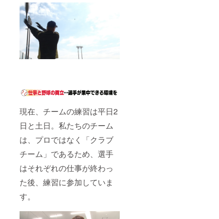
幕を作
お書き
ない場
商品
しかね
成
くださ
合は
・
ますの
※お名前
い
「希望
チーム
で、何
の大き
しな
からの
卒ご了
さは支
（10文
い」と
メッ
承くだ
援額に
字以
記載く
セージ
さい
応じる
内）
ださい
は印刷
場合が
※お
になり
ありま
希望し
名前が
ます ※
す
ない場
公序良
デザイ
※希望す
合は
俗に反
ン、サ
るお名
「希望
する場
イズは
前を備
しな
合は、
変更に
考欄に
い」と
なる場
現在、チームの練習は平日2
お書き
記載く
お名前
合がご
くださ
ださい
入れは
ざいま
日と土日。私たちのチーム
い
※お
できま
す ※写
名前が
は、プロではなく「クラブ
せん ◎
真と実
（10文
公序良
お礼ポ
際の商
字以
チーム」であるため、選手
俗に反
スト
品は異
内）
する場
カード
なる場
はそれぞれの仕事が終わっ
合は、
・ク
合がご
希望し
ラウド
ざいま
た後、練習に参加していま
ない場
お名前
ファン
す ※ご
合は
入れは
ディン
支援確
す。
「希望
できま
グ限定
定後の
しな
せん ◎
商品
返金・
い」と
お礼ポ
・
キャン