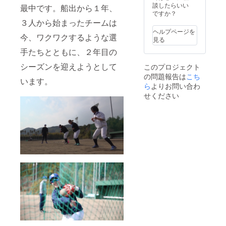
応いた
100％
幕への
談したらいい
お名前
最中です。船出から１年、
メッ
しかね
※デ
支援者
ですか？
で
希望し
セージ
ますの
ザイ
のお名
３人から始まったチームは
「挑」
ない場
は印刷
で、何
ン：前
前入れ
の文字
合は
ヘルプページを
になり
卒ご了
面＋左
今、ワクワクするような選
（希望
の横断
「希望
見る
ます ※
承くだ
右袖
者の
幕を作
しな
デザイ
さい
手たちとともに、２年目の
※お
み）
成
い」と
ン、サ
名前・
・支
※お名前
記載く
イズは
シーズンを迎えようとして
このプロジェクト
番号入
援者の
の大き
ださい
変更に
の問題報告は
こち
れはで
お名前
さは支
※お
います。
なる場
きませ
ら
よりお問い合わ
で
援額に
名前が
合がご
ん ◎
「挑」
応じる
せください
公序良
ざいま
チーム
の文字
場合が
俗に反
す ※写
横断幕
の横断
ありま
する場
真と実
への支
幕を作
す
合は、
際の商
援者の
成
※希望す
品は異
お名前
※お名前
るお名
お名前
なる場
入れ
の大き
前を備
入れは
合がご
（希望
さは支
考欄に
できま
ざいま
者の
援額に
お書き
せん ◎
す ※ご
み）
応じる
くださ
お礼ポ
支援確
・支
場合が
い
スト
定後の
援者の
ありま
カード
返金・
お名前
す
（10文
・ク
キャン
で
※希望す
字以
ラウド
セル・
「挑」
るお名
内）
ファン
交換
の文字
前を備
ディン
は、対
の横断
考欄に
希望し
グ限定
応いた