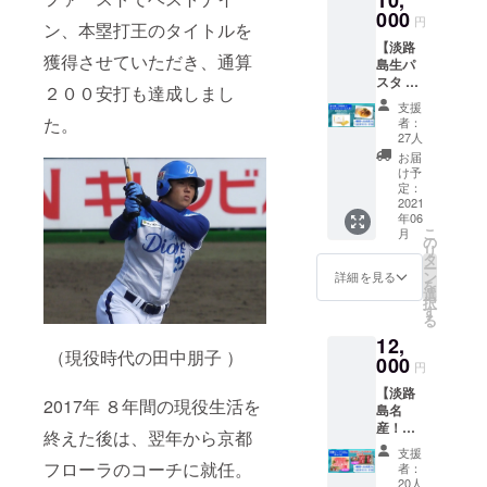
前を備
変更に
S/M/L/O
000
※色
考欄に
（10文
円
なる場
ン、本塁打王のタイトルを
※調節
の指定
お書き
字以
合がご
【淡路
も可能
はでき
くださ
内）
ざいま
獲得させていただき、通算
島生パ
・デ
ません
い
す ※写
スタ 特
ザイ
◎チー
２００安打も達成しまし
希望し
真と実
別セッ
ン：前
ム横断
（10文
ない場
支援
際の商
ト】 ◎
面のみ
幕への
た。
字以
者：
合は
品は異
淡路島
◎チー
支援者
27人
内）
「希望
なる場
生パス
ム横断
のお名
お届
しな
合がご
タ＆淡
幕への
前入れ
け予
希望し
い」と
ざいま
路牛の
支援者
定：
（希望
ない場
記載く
す ※ご
ボロ
2021
のお名
者の
合は
ださい
支援確
年06
ネーゼ
前入れ
み）
「希望
※お
定後の
こ
月
ソース
（希望
の
・支
しな
名前が
返金・
リ
セット
者の
タ
援者の
い」と
公序良
キャン
ー
・選
み）
ン
お名前
詳細を見る
記載く
俗に反
セル・
を
手が働
・支
選
で
ださい
する場
交換
択
く地元
援者の
す
「挑」
※お
合は、
は、対
る
企業
お名前
の文字
名前が
応いた
12,
「淡路
で
の横断
公序良
お名前
しかね
（現役時代の田中朋子 ）
麺業」
000
「挑」
幕を作
俗に反
円
入れは
ますの
の人気
の文字
成
する場
できま
で、何
【淡路
商品
の横断
※お名前
合は、
せん ※
2017年 ８年間の現役生活を
卒ご了
島名
・パ
幕を作
の大き
番組
承くだ
産！淡
スタ：
成
さは支
終えた後は、翌年から京都
お名前
HP
さい
路ビー
110g 2
※お名前
援額に
入れは
支援
https://
フ
食セッ
の大き
フローラのコーチに就任。
応じる
者：
できま
www.as
(500g)
ト ×
さは支
20人
場合が