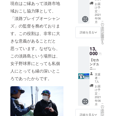
せん ◎
ahi.co.j
の特別
現在はご縁あって淡路市地
3（6食
援額に
ありま
お届
お礼ポ
p/re_sp
セッ
分）
応じる
け予
す
スト
orts/ ※
域おこし協力隊として、
ト】 ◎
定：
場合が
※希望す
カード
デザイ
淡路
2021
ソー
ありま
るお名
・ク
ン、サ
「淡路ブレイブオーシャン
年06
ビーフ
ス：
す
前を備
ラウド
イズは
こ
月
モモバ
180g 2
の
※希望す
考欄に
ファン
ズ」の監督を務めておりま
変更に
リ
ラ500ｇ
食セッ
タ
るお名
お書き
ディン
なる場
ー
・
ト ×
ン
前を備
詳細を見る
す。この役割は、非常に大
くださ
グ限定
合がご
を
「焼き
3（6食
選
考欄に
い
商品
ざいま
択
肉用」
分） ◎
きな意義があることだと
す
お書き
・
す ※写
る
または
チーム
くださ
（10文
チーム
真と実
13,
思っています。なぜなら、
「すき
横断幕
い
字以
からの
際の商
焼き
000
への支
内）
円
メッ
品は異
この淡路島という場所は、
用」の
援者の
（10文
セージ
なる場
【セカ
選択可
お名前
字以
希望し
は印刷
女子野球界にとっても私個
合がご
ンドユ
能 ・
入れ
内）
ない場
になり
ざいま
ニ
配送/保
（希望
合は
人にとっても縁の深いとこ
ます ※
す ※ご
フォー
存方
者の
希望し
「希望
支援
デザイ
支援確
ム セッ
法：冷
み）
ろであったからです。
ない場
者：
しな
ン、サ
定後の
ト】
凍 ◎
・支
7人
合は
い」と
イズは
返金・
◎「淡
チーム
援者の
「希望
お届
記載く
変更に
キャン
路ブレ
横断幕
お名前
け予
しな
ださい
なる場
セル・
イブ
への支
定：
で
い」と
※お
合がご
交換
オー
2021
援者の
「挑」
記載く
名前が
ざいま
は、対
年06
シャン
お名前
の文字
ださい
公序良
す ※写
こ
応いた
月
ズ」セ
入れ
の
の横断
※お
俗に反
真と実
リ
しかね
カンド
（希望
タ
幕を作
名前が
する場
際の商
ー
ますの
ユニ
者の
ン
成
詳細を見る
公序良
合は、