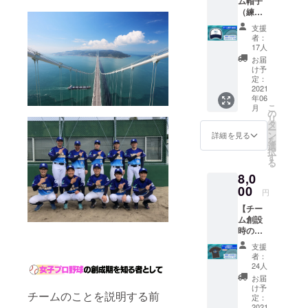
ム帽子
ングク
援額に
ない場
（練習
リップ
応じる
合は
用）
個
場合が
「希望
支援
セッ
数：各
ありま
しな
者：
ト】
種1個、
す
17人
い」と
◎「淡
合計12
※希望す
記載く
お届
路ブレ
個 ◎お
るお名
け予
ださい
イブ
礼ポス
定：
前を備
※お
オー
2021
トカー
考欄に
名前が
年06
シャン
ド ・
お書き
公序良
こ
月
ズ」
クラウ
の
くださ
俗に反
リ
チーム
ドファ
タ
い
する場
ー
帽子
ンディ
ン
詳細を見る
合は、
を
（練習
ング限
選
（10文
択
用）
定商品
す
字以
お名前
る
・サ
・
内）
入れは
8,0
イズ：
チーム
できま
フリー
00
からの
希望し
せん ※
円
（調節
メッ
ない場
写真と
【チー
可能）
セージ
合は
実際の
ム創設
・素
は印刷
「希望
商品は
時の初
材：
になり
しな
異なる
代限定
メッ
ます ◎
い」と
場合が
支援
Ｔシャ
シュ
チーム
記載く
者：
ござい
ツ セッ
・デ
横断幕
24人
ださい
ます ※
ト】
ザイ
への支
※お
お届
ご支援
◎「淡
ン：前
援者の
け予
名前が
確定後
チームのことを説明する前
路ブレ
面のみ
定：
お名前
公序良
の返
イブ
2021