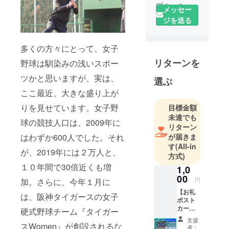
プホール
メッセー
ディングス
ジを送る
と共に、若
手アスリー
多くの方々にとって、女子
トの支援や
リターンを
マイナース
野球は馴染みの浅いスポー
ポーツの更
ツかと思いますが、実は、
選ぶ
なる普及を
ここ最近、大きな盛り上が
目的とする
「Cheerding
りを見せています。女子野
目標金額
未達でも
（チアディ
球の競技人口は、2009年に
リターン
ング）」プ
はわずか600人でした。それ
が届きま
ロジェクト
す
(All-in
が、2019年には２万人と、
を実施して
方式)
います。
１０年間で30倍近くも増
1,0
Cheerdingプ
00
円
加。さらに、今年１月に
ロジェクト
【お礼
は、阪神タイガースの女子
とは、普段
ポスト
観戦する機
カード
硬式野球チーム『タイガー
セッ
会の少ない
支援
ト】 ◎
スWomen』が創設されるな
者：