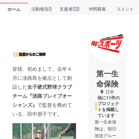
活動報告
支援者
仲間募集
コメント
ホーム
4
99+
皆様、初めまして。去年４
第一生
月に淡路島を拠点として創
命保険
設した
女子硬式野球クラブ
日本
チーム『淡路ブレイブオー
他に11件の
プロジェク
シャンズ』
で監督を務めて
トを掲載し
いる、田中朋子です。
ています
第一生命保
険は、朝日
放送グルー