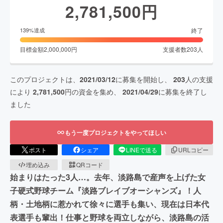
2,781,500
円
終了
139
%達成
目標金額
2,000,000
円
支援者数
203
人
このプロジェクトは、
2021/03/12
に募集を開始し、
203
人の支援
により
2,781,500
円の資金を集め、
2021/04/29
に募集を終了し
ました
もう一度プロジェクトをやってほしい
ポスト
シェア
LINEで送る
URLコピー
埋め込み
QRコード
始まりはたった3人…。去年、淡路島で産声を上げた女
子硬式野球チーム『淡路ブレイブオーシャンズ』！人
柄・土地柄に惹かれて徐々に選手も集い、現在は日本代
表選手も輩出！仕事と野球を両立しながら、淡路島の活