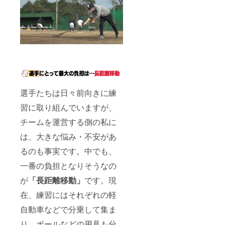
になり
キャン
は、対
ます ※
セル・
応いた
デザイ
交換
しかね
ン、サ
は、対
ますの
イズは
応いた
で、何
変更に
しかね
卒ご了
なる場
ますの
承くだ
合がご
で、何
さい
ざいま
卒ご了
す ※写
承くだ
真と実
さい
選手たちは日々前向きに練
際の商
品は異
習に取り組んでいますが、
なる場
合がご
チームを運営する側の私に
ざいま
す ※ご
は、大きな悩み・不安があ
支援確
定後の
るのも事実です。中でも、
返金・
一番の負担となりそうなの
キャン
セル・
が
「長距離移動」
です。現
交換
は、対
在、練習にはそれぞれの軽
応いた
しかね
自動車などで分乗して集ま
ますの
で、何
り、ボールなどの用具も分