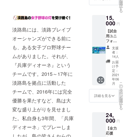
品は異
を
で、何
フォー
み）
選
※お名前
俗に反
なる場
択
卒ご了
ム ・
・支
す
の大き
する場
お名前
合がご
る
承くだ
サイ
援者の
さは支
合は、
入れは
ざいま
さい
15,
ズ：メ
お名前
援額に
できま
す ※ご
ンズ
000
で
応じる
お名前
円
せん ◎
支援確
（S/M/L
「挑」
場合が
入れは
淡路島には、淡路ブレイブ
お礼ポ
定後の
【試合
/O/XO/2
の文字
ありま
できま
スト
返金・
用ユニ
XO）
の横断
オーシャンズができる前に
す
せん ◎
カード
キャン
フォー
・素
幕を作
※希望す
お礼ポ
・ク
セル・
ム（レ
材：ポ
も、ある女子プロ野球チー
成
るお名
スト
支援
ラウド
交換
プリ
リエス
※お名前
前を備
者：
カード
ファン
は、対
ムがありました。それが、
カ）
テル
の大き
14人
考欄に
・ク
ディン
応いた
セッ
100％
さは支
お書き
お届
ラウド
グ限定
しかね
『兵庫ディオーネ』という
ト】
※デ
援額に
け予
くださ
ファン
商品
ますの
◎「淡
ザイ
定：
応じる
い
ディン
チームです。2015～17年に
・
で、何
路ブレ
2021
ン：前
場合が
グ限定
チーム
卒ご了
年06
イブ
面と左
ありま
（10文
淡路島を拠点に活動した
商品
からの
こ
承くだ
月
オー
袖
の
す
字以
・
メッ
リ
さい
シャン
※お名
タ
チームで、2016年には完全
※希望す
内）
チーム
セージ
ー
ズ」
前・番
ン
るお名
詳細を見る
からの
は印刷
を
試合用
優勝を果たすなど、島は大
号入れ
選
前を備
希望し
メッ
になり
択
ユニ
はでき
す
考欄に
ない場
セージ
ます ※
る
変な盛り上がりを見せまし
フォー
ません
お書き
合は
は印刷
デザイ
24,
ム（レ
◎チー
くださ
「希望
になり
ン、サ
た。私自身も3年間、「兵庫
プリ
000
ム横断
い
しな
円
ます ※
イズは
カ）
幕への
い」と
ディオーネ」でプレーしま
デザイ
変更に
【全力
・サ
支援者
（10文
記載く
ン、サ
なる場
応援
イズ：
のお名
字以
したが、島の皆さんからの
ださい
イズは
合がご