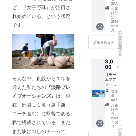
スポーツ
お礼ポ
28人
ど、『女子野球』が注目さ
スト
や、若手ア
お届
カード
け予
スリートの
れ始めている、という状況
・ク
定：
応援を通し
ラウド
2021
です。
年06
ファン
て、その想
こ
月
ディン
の
いや声援 を
リ
グ限定
タ
ー
選手やチー
商品
ン
詳細を見る
を
・
選
ムに還元す
択
チーム
す
ることを目
る
からの
3,0
メッ
的に、挑戦
セージ
00
する人を応
円
は印刷
援し、寄り
【チー
になり
そんな中、創設から１年を
ムマフ
ます ◎
添うプロ
ラータ
チーム
迎えた私たちの
『淡路ブレ
ジェクトで
オル
横断幕
支援
セッ
す。またプ
への支
イブオーシャンズ』
は、現
者：
ト】 ◎
援者の
58人
ロジェクト
チーム
在、部員１１名（選手兼
お名前
お届
と連携し
マフ
入れ
け予
コーチ含む）に監督である
ラータ
（希望
定：
て、朝日放
オル
2021
者の
送テレビ
私で構成されている、まだ
年06
・サ
み）
こ
月
（関西ロー
イズ：
・支
の
まだ駆け出しのチームで
リ
約
援者の
タ
カル）にて