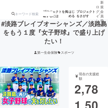
新
ロ
規
グ
会
プロジェクトを掲
はじ
プロジェクト
/
載するには
める
をさがす
イ
員
ン
登
#淡路ブレイブオーシャンズ／淡路島
録
をもう１度『女子野球』で盛り上げ
たい！
人気のプロ
注目のリ
注目の新着プロ
募集終了が近いプ
もうすぐ公開
ジェクト
ターン
ジェクト
ロジェクト
されます
第一生命保険
スポーツ
アート・写真
音楽
現在の支援総
テクノロジー・ガジェット
ゲーム・サ
額
2,78
映像・映画
書籍・雑誌
1,50
ビジネス・起業
チャレンジ