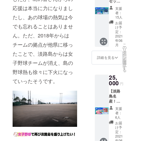
セッ
メンズ
前入れ
内）
※お
変更に
ざいま
ト！試
（S/M/L
応援は本当に力になりまし
（希望
名前が
支援
なる場
す ※写
合用レ
/O/XO/2
者の
希望し
者：
公序良
合がご
真と実
プリカ
たし、あの球場の熱気は今
XO）
み）
15人
ない場
俗に反
ざいま
際の商
ユニ
・素
・支
合は
お届
する場
す ※写
品は異
でも忘れることはありませ
フォー
材：ポ
援者の
け予
「希望
合は、
真と実
なる場
ム（選
リエス
定：
お名前
しな
際の商
ん。ただ、2018年からは
合がご
手全員
2021
テル
で
い」と
お名前
品は異
ざいま
年06
の直筆
100％
「挑」
記載く
チームの拠点が他県に移っ
入れは
なる場
こ
す ※ご
月
サイン
※デ
の
の文字
ださい
できま
合がご
リ
支援確
入り）
ザイ
タ
の横断
たことで、淡路島からは女
※お
せん ◎
ざいま
ー
定後の
＆試合
ン：前
ン
幕を作
詳細を見る
名前が
お礼ポ
す ※ご
を
返金・
用帽子
子野球チームが消え、島の
面＋左
選
成
公序良
スト
支援確
択
キャン
の特別
右袖
す
※お名前
俗に反
カード
定後の
る
セル・
野球熱も徐々に下火になっ
セッ
※お
の大き
する場
・ク
返金・
交換
25,
ト】
名前・
さは支
合は、
ラウド
キャン
ていったそうです。
は、対
◎「淡
000
番号入
援額に
円
ファン
セル・
応いた
路ブレ
れはで
応じる
お名前
ディン
交換
しかね
【淡路
イブ
きませ
場合が
入れは
グ限定
は、対
ますの
島名
オー
ん ◎
ありま
できま
商品
応いた
で、何
産！淡
シャン
チーム
す
せん ◎
・
しかね
卒ご了
路ビー
ズ」
横断幕
※希望す
お礼ポ
支援
チーム
ますの
承くだ
フ(1kg)
試合用
への支
るお名
者：
スト
からの
で、何
さい
の特別
レプリ
援者の
6人
前を備
カード
メッ
卒ご了
セッ
カユニ
お名前
考欄に
お届
・ク
セージ
承くだ
ト】 ◎
フォー
入れ
け予
お書き
ラウド
は印刷
さい
淡路
ム（選
定：
（希望
くださ
ファン
になり
ビーフ
2021
手全員
者の
い
ディン
ます ※
年06