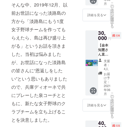
１ｋｇ
の直筆
み）
グ限定
デザイ
こ
月
そんな中、2019年12月、以
（ 霜降
サイン
の
・支
（10文
商品
ン、サ
リ
りロー
入り）
タ
援者の
字以
・
イズは
前お世話になった淡路島の
ー
ス500ｇ
・サ
ン
お名前
詳細を見る
内）
チーム
変更に
を
＋モモ
イズ：
選
で
方から「淡路島にもう1度
からの
なる場
択
バラ500
メンズ
す
「挑」
希望し
メッ
合がご
る
ｇ）
（S/M/L
の文字
女子野球チームを作っても
ない場
セージ
ざいま
30,
・
/O/XO/2
の横断
合は
は印刷
す ※写
残り6
「焼き
000
らえたら、島は再び盛り上
XO）
幕を作
「希望
円
になり
真と実
肉用」
・素
成
しな
ます ※
際の商
【金本
がる」というお話を頂きま
または
材：ポ
※お名前
い」と
デザイ
品は異
知憲さ
「すき
リエス
の大き
記載く
ン、サ
なる場
した。当初は悩みました
ん直筆
焼き
テル
さは支
ださい
イズは
合がご
サイン
用」の
100％
援額に
※お
支援
変更に
が、お世話になった淡路島
ざいま
入り
選択可
※デ
応じる
者：
名前が
なる場
す ※ご
「ボー
能 ・
ザイ
4人
場合が
の皆さんに“恩返しをした
公序良
合がご
支援確
ル」付
配送/保
ン：前
ありま
お届
俗に反
ざいま
定後の
き特別
存方
面＋左
け予
い”という思いもありました
す
する場
す ※写
返金・
セッ
法：冷
定：
右袖
※希望す
合は、
真と実
キャン
ト】 ◎
2021
ので、兵庫ディオーネで共
凍 ◎
※お
るお名
際の商
セル・
年06
阪神タ
チーム
名前・
前を備
お名前
品は異
こ
交換
月
にプレーした泉コーチとと
イガー
横断幕
の
番号入
考欄に
入れは
なる場
リ
は、対
ス前監
への支
タ
れはで
お書き
できま
合がご
ー
もに、新たな女子野球のク
応いた
督の金
援者の
ン
きませ
詳細を見る
くださ
せん ◎
ざいま
を
しかね
本知憲
お名前
選
ん
い
お礼ポ
ラブチームを立ち上げるこ
す ※ご
択
ますの
さん
入れ
す
◎「淡
スト
支援確
る
で、何
直筆サ
（希望
路ブレ
とを決意しました。
（10文
カード
定後の
卒ご了
40,
イン入
者の
イブ
字以
・ク
返金・
承くだ
残り5
り