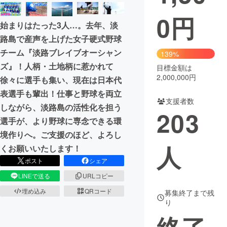
0
円
まちづくり・地域活性化
始まりはたった3人…。去年、淡
路島で産声を上げた女子硬式野球
CAMPFIRE for Social Good
CAMPFIRE Creation
チーム『淡路ブレイブオーシャン
139%
CAMPFIREふるさと納税
machi-ya
コミュニティ
ズ』！人柄・土地柄に惹かれて
目標金額は
2,000,000円
徐々に選手も集い、現在は日本代
表選手も輩出！仕事と野球を両立
支援者数
しながら、淡路島の活性化を担う
203
選手が、より野球に専念できる環
境作りへ。ご支援のほど、よろし
人
くお願いいたします！
ポスト
シェア
LINEで送る
URLコピー
埋め込み
QRコード
募集終了まで残
り