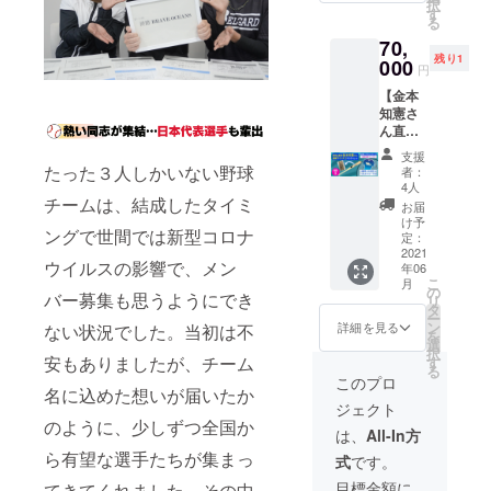
グ限定
合は
択
キャン
の鬼メ
手の裏
す
（S/M/L
「挑」
商品
「希望
る
セル・
ニュー
面に直
/O/XO/2
の文字
・
しな
交換
70,
にチャ
筆サイ
XO）
の横断
チーム
い」と
は、対
残り1
レンジ
000
ン
・素
幕を作
円
からの
記載く
応いた
できま
※転売目
材：ポ
成
メッ
ださい
しかね
【金本
す ・
的はご
リエス
※お名前
セージ
※お
ますの
知憲さ
練習体
遠慮く
テル
の大き
は印刷
名前が
で、何
ん直筆
験は半
ださい
100％
さは支
になり
公序良
卒ご了
サイン
日程度
◎「淡
※デ
援額に
支援
ます ※
俗に反
承くだ
入り
（約3時
路ブレ
たった３人しかいない野球
ザイ
者：
応じる
デザイ
する場
さい
「バッ
間）
イブ
4人
ン：前
場合が
ン、サ
合は、
ト」付
チームは、結成したタイミ
・支
オー
面＋左
お届
ありま
イズは
き特別
援者様
シャン
け予
右袖
す
変更に
お名前
ングで世間では新型コロナ
セッ
含め3名
定：
ズ」
※お
※希望す
なる場
入れは
ト】 ◎
2021
まで参
試合用
名前・
るお名
合がご
ウイルスの影響で、メン
できま
年06
阪神タ
加可能
レプリ
番号入
前を備
ざいま
こ
せん ◎
月
イガー
・支
の
カユニ
れはで
考欄に
バー募集も思うようにでき
す ※写
リ
お礼ポ
ス前監
援者様
タ
フォー
きませ
お書き
真と実
ー
スト
督の金
合同で
ン
ム（選
詳細を見る
ない状況でした。当初は不
ん ◎
くださ
際の商
を
カード
本知憲
の実施
選
手全員
チーム
い
品は異
択
・ク
さん
の場合
安もありましたが、チーム
す
の直筆
横断幕
なる場
る
ラウド
直筆サ
がござ
サイン
このプロ
への支
（10文
合がご
ファン
名に込めた想いが届いたか
イン入
います
入り）
援者の
字以
ざいま
ディン
ジェクト
り
・練
・サ
お名前
内）
す ※ご
グ限定
のように、少しずつ全国か
「バッ
習場ま
イズ：
は、
All-In方
入れ
支援確
商品
ト」
での
メンズ
（希望
希望し
ら有望な選手たちが集まっ
定後の
・
式
です。
※転
「交通
（S/M/L
者の
ない場
返金・
チーム
売目的
費・宿
/O/XO/2
目標金額に
み）
てきてくれました。その中
合は