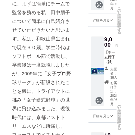
◎チー
入れ
俗に反
金・
に、まずは簡単にチームで
年06
オー
ム横断
（希望
する場
キャン
こ
月
シャン
幕への
の
者の
合は、
監督を務める私、田中朋子
セル・
リ
ズ」
支援者
タ
み）
交換
ー
のお名
ン
について簡単に自己紹介さ
・支
詳細を見る
お名前
は、対
を
チーム
前入れ
選
援者の
入れは
応いた
択
創設時
せていただきたいと思いま
（希望
す
お名前
できま
しかね
る
の初代
者の
で
せん ◎
ますの
す。私は、和歌山県生まれ
9,0
限定Ｔ
み）
「挑」
お礼ポ
で、何
シャツ
00
・支
の文字
スト
円
卒ご了
で現在３０歳。学生時代は
＜非売
援者の
の横断
カード
承くだ
【チー
品＞
お名前
幕を作
・ク
ソフトボール部で活動し、
さい
ム帽子
・サ
で
成
ラウド
（試合
イズ：
「挑」
※お名前
卒業後は一度就職しました
ファン
用）
メンズ
の文字
の大き
ディン
支援
セッ
（S/M/L
が、2009年に「女子プロ野
の横断
さは支
者：
グ限定
ト】
/O/XO/2
幕を作
38人
援額に
商品
◎「淡
球リーグ」が新設されたこ
XO）
成
応じる
お届
・
路ブレ
・素
※お名前
け予
場合が
チーム
とを機に、トライアウトに
イブ
材：ポ
定：
の大き
ありま
からの
オー
2021
リエス
さは支
す
メッ
挑み「女子硬式野球」の世
年06
シャン
テル
援額に
※希望す
セージ
こ
月
ズ」
100％
の
応じる
るお名
界に飛び込みました。現役
は印刷
リ
チーム
・デ
タ
場合が
前を備
になり
ー
帽子
サント
ン
ありま
詳細を見る
時代には、京都アストド
考欄に
ます ※
を
（試合
製
選
す
お書き
デザイ
択
用）
リームスなどに所属し、
※デザイ
す
※希望す
くださ
ン、サ
る
・サ
ン：前
るお名
い
イズは
ファーストでベストナイ
10,
イズ：
面のみ