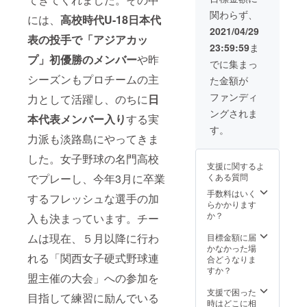
キャン
からの
はご遠
泊費」
XO）
・支
「希望
セル・
メッ
関わらず、
慮くだ
等は支
には、
高校時代U-18日本代
・素
援者の
しな
交換
セージ
さい
援者様
材：ポ
2021/04/29
お名前
い」と
は、対
は印刷
◎「淡
表
の投手で「アジアカッ
の自己
リエス
で
記載く
応いた
になり
23:59:59
ま
路ブレ
負担と
テル
「挑」
ださい
しかね
ます ※
プ」初優勝のメンバー
や昨
イブ
なりま
100％
でに集まっ
の文字
※お
ますの
デザイ
オー
す ・
※デ
の横断
名前が
で、何
シーズンもプロチームの主
ン、サ
た金額が
シャン
淡路島
ザイ
幕を作
公序良
卒ご了
イズは
ズ」
内での
ン：前
ファンディ
成
力として活躍し、のちに
日
俗に反
承くだ
変更に
試合用
活動時
面＋左
※お名前
する場
さい
なる場
ングされま
レプリ
の練習
右袖
本代表メンバー入り
する実
の大き
合は、
合がご
カユニ
参加と
※お
す。
さは支
ざいま
フォー
力派も淡路島にやってきま
なりま
名前・
援額に
お名前
す ※写
ム（選
すが、
番号入
応じる
入れは
真と実
した。女子野球の名門高校
手全員
日
れはで
場合が
できま
支援に関するよ
際の商
の直筆
時や場
きませ
ありま
せん ◎
くある質問
でプレーし、今年3月に卒業
品は異
サイン
所の詳
ん ◎
す
お礼ポ
なる場
入り）
細は担
手数料はいく
チーム
※希望す
スト
するフレッシュな選手の加
合がご
・サ
当者を
らかかります
横断幕
るお名
カード
ざいま
イズ：
通じて
か？
への支
入も決まっています。チー
前を備
・ク
す ※ご
メンズ
ご連絡
援者の
考欄に
ラウド
支援確
（S/M/L
させて
ムは現在、５月以降に行わ
目標金額に届
お名前
お書き
ファン
定後の
/O/XO/2
頂き別
かなかった場
入れ
くださ
ディン
返金・
れる「関西女子硬式野球連
XO）
途ご相
合どうなりま
（希望
い
グ限定
キャン
・素
談とな
すか？
者の
商品
セル・
盟主催の大会」への参加を
材：ポ
ります
み）
（10文
・
交換
リエス
◎チー
支援で困った
・支
字以
チーム
目指して練習に励んでいる
は、対
テル
ム横断
時はどこに相
援者の
内）
からの