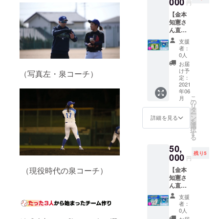
000
み）
オー
内）
円
ラウド
キャン
さい
「ボー
・支
シャン
ファン
セル・
【金本
ル」
援者の
ズ」
希望し
ディン
交換
知憲さ
※転売目
お名前
チーム
ない場
グ限定
は、対
ん直筆
的はご
で
帽子
合は
商品
応いた
サイン
遠慮く
「挑」
（試合
「希望
支援
・
しかね
入り
ださい
の文字
用）
者：
しな
チーム
ますの
本人復
◎「淡
の横断
0人
・サ
い」と
からの
で、何
刻モデ
路ブレ
幕を作
イズ：
お届
記載く
メッ
卒ご了
ル「リ
イブ
成
け予
S/M/L/O
（写真左・泉コーチ）
ださい
セージ
承くだ
ストバ
オー
定：
※お名前
※調節
※お
は印刷
さい
ンド」
2021
シャン
の大き
も可能
名前が
になり
年06
付き特
ズ」
さは支
・デ
公序良
ます ※
こ
月
別セッ
試合用
の
援額に
ザイ
俗に反
デザイ
リ
ト】 ◎
レプリ
タ
応じる
ン：前
する場
ン、サ
ー
阪神タ
カユニ
ン
場合が
詳細を見る
面のみ
合は、
イズは
を
イガー
フォー
選
ありま
◎チー
変更に
択
ス前監
ム（選
す
す
ム横断
お名前
なる場
る
督の金
手全員
※希望す
幕への
入れは
合がご
50,
本知憲
の直筆
るお名
支援者
できま
ざいま
残り5
さん
000
サイン
前を備
のお名
円
せん ◎
す ※写
直筆サ
入り）
考欄に
前入れ
お礼ポ
真と実
（現役時代の泉コーチ）
【金本
イン入
・サ
お書き
（希望
スト
際の商
知憲さ
り「復
イズ：
くださ
者の
カード
品は異
ん直筆
刻モデ
メンズ
い
み）
・ク
なる場
サイン
ル リス
（S/M/L
・支
支援
ラウド
合がご
入り
トバン
/O/XO/2
（10文
者：
援者の
ファン
ざいま
本人復
ド」＜
XO）
0人
字以
お名前
ディン
す ※ご
刻モデ
非売品
・素
お届