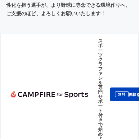
性化を担う選手が、より野球に専念できる環境作りへ。
ご支援のほど、よろしくお願いいたします！
ス
ポ
ー
ツ
ク
ラ
フ
ァ
ン
を
専
門
掲載
無料
サ
ポ
ー
ト
付
き
で
始
め
よ