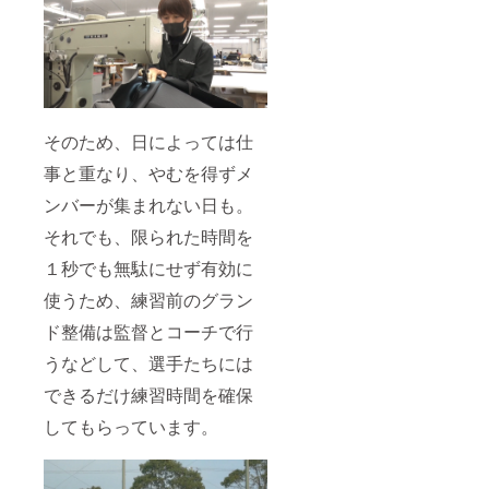
記載く
スト
チーム
セル・
ださい
カード
からの
交換
※お
・ク
メッ
は、対
名前が
ラウド
セージ
応いた
公序良
ファン
は印刷
しかね
俗に反
ディン
になり
ますの
する場
グ限定
ます ※
で、何
合は、
商品
デザイ
卒ご了
そのため、日によっては仕
・
ン、サ
承くだ
お名前
チーム
イズは
事と重なり、やむを得ずメ
さい
入れは
からの
変更に
できま
メッ
ンバーが集まれない日も。
なる場
せん ◎
セージ
合がご
それでも、限られた時間を
お礼ポ
は印刷
ざいま
スト
になり
す ※写
１秒でも無駄にせず有効に
カード
ます ※
真と実
・ク
デザイ
際の商
使うため、練習前のグラン
ラウド
ン、サ
品は異
ファン
イズは
なる場
ド整備は監督とコーチで行
ディン
変更に
合がご
グ限定
なる場
うなどして、選手たちには
ざいま
商品
合がご
す ※ご
・
できるだけ練習時間を確保
ざいま
支援確
チーム
す。 ※
定後の
してもらっています。
からの
ご支援
返金・
メッ
確定後
キャン
セージ
の返
セル・
は印刷
金・
交換