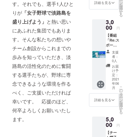
ー
H14cm
お名前
ン
詳細を見る
す。それでも、選手1人ひと
新番組がス
を
×
で
選
択
W100c
タート。
「挑」
りが
「女子野球で淡路島を
す
る
m ・
の文字
番組名「Re:
3,0
盛り上げよう」
と熱い思い
デザイ
の横断
スポーツ」
ン：前
00
幕を作
円
にあふれた集団でもありま
面のみ
成
（2021年1月
【番組
◎チー
※お名前
11日～3月29
す。そんな私たちの想いや
「Re:ス
ム横断
の大き
ポー
日／毎週月
幕への
さは支
チーム創設からこれまでの
ツ」オ
支援者
援額に
曜深夜OA予
支援
リジナ
のお名
応じる
歩みを知っていただき、淡
者：
ルグッ
前入れ
場合が
0人
ズ
（希望
路島の活性化のために奮闘
ありま
お届
セッ
者の
す
け予
する選手たちが、野球に専
ト】 ◎
み）
定：
※希望す
番組オ
2021
・支
るお名
念できるような環境を作る
年06
リジナ
援者の
前を備
こ
月
ル・
お名前
の
考欄に
べく、ご支援いただければ
リ
エッチ
で
タ
お書き
ー
ングク
「挑」
ン
くださ
詳細を見る
幸いです。 応援のほど、
を
リップ
の文字
選
い
択
12種
の横断
す
何卒よろしくお願いいたし
る
12の競
幕を作
（10文
5,0
技をイ
ます。
成
字以
メージ
00
※お名前
内）
円
にした
の大き
【チー
エッチ
さは支
希望し