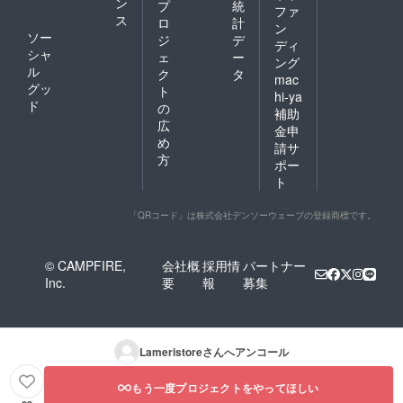
ン
プ
統
ファ
ス
ロ
計
ン
ソー
ジ
デ
ディ
シャ
ェ
ー
ング
ル
ク
タ
mac
グッ
ト
hi-ya
ド
の
補助
広
金申
め
請サ
方
ポー
ト
「QRコード」は株式会社デンソーウェーブの登録商標です。
© CAMPFIRE,
会社概
採用情
パートナー
Inc.
要
報
募集
Lameristore
さんへアンコール
もう一度プロジェクトをやってほしい