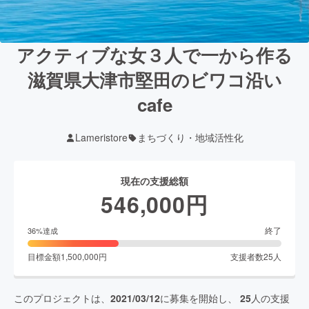
アクティブな女３人で一から作る
滋賀県大津市堅田のビワコ沿い
cafe
Lameristore
まちづくり・地域活性化
現在の支援総額
546,000
円
終了
36
%達成
目標金額
1,500,000
円
支援者数
25
人
このプロジェクトは、
2021/03/12
に募集を開始し、
25
人の支援