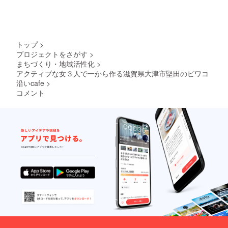
トップ
>
プロジェクトをさがす
>
まちづくり・地域活性化
>
アクティブな女３人で一から作る滋賀県大津市堅田のビワコ
沿いcafe
>
コメント