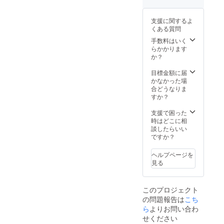
支援に関するよ
くある質問
手数料はいく
らかかります
か？
目標金額に届
かなかった場
合どうなりま
すか？
支援で困った
時はどこに相
談したらいい
ですか？
ヘルプページを
見る
このプロジェクト
の問題報告は
こち
ら
よりお問い合わ
せください