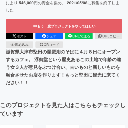
により
546,000
円の資金を集め、
2021/05/08
に募集を終了しま
した
もう一度プロジェクトをやってほしい
ポスト
シェア
LINEで送る
URLコピー
埋め込み
QRコード
滋賀県大津市堅田の琵琶湖のそばに４月８日にオープン
するカフェ。 浮御堂という歴史あるこの土地で年齢の違
う女３人が意見をぶつけ合い、古いものと新しいものを
融合させたお店を作ります！もっと堅田に観光に来てく
ださい！！
このプロジェクトを見た人はこちらもチェックし
ています