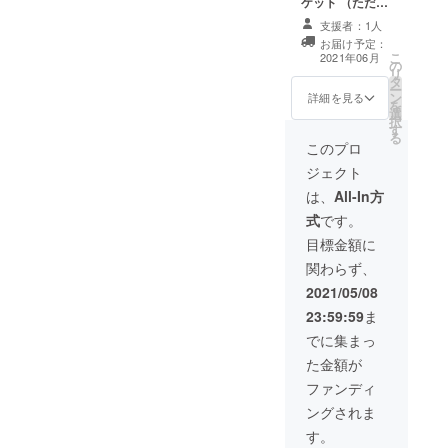
ケット （ただ
し、１日１食に
支援者：1人
限る） ※譲渡、
お届け予定：
貸与OK
こ
2021年06月
の
リ
タ
ー
ン
詳細を見る
を
選
択
す
る
このプロ
ジェクト
は、
All-In方
式
です。
目標金額に
関わらず、
2021/05/08
23:59:59
ま
でに集まっ
た金額が
ファンディ
ングされま
す。