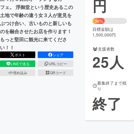
円
フェ。 浮御堂という歴史あるこの
まちづくり・地域活性化
土地で年齢の違う女３人が意見を
36%
ぶつけ合い、古いものと新しいも
目標金額は
CAMPFIRE for Social Good
CAMPFIRE Creation
のを融合させたお店を作ります！
1,500,000円
CAMPFIREふるさと納税
machi-ya
コミュニティ
もっと堅田に観光に来てくださ
い！！
支援者数
25
人
ポスト
シェア
LINEで送る
URLコピー
埋め込み
QRコード
募集終了まで残
り
終了