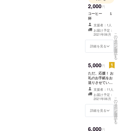
します。
2,000
円
コーヒー １
杯
支援者：1人
お届け予定：
こ
2021年06月
の
リ
タ
ー
ン
詳細を見る
を
選
択
す
る
5,000
円
ただ、応援！ お
礼のお手紙をお
送りさせていた
だきます。
支援者：11人
お届け予定：
こ
2021年06月
の
リ
タ
ー
ン
詳細を見る
を
選
択
す
る
6,000
円