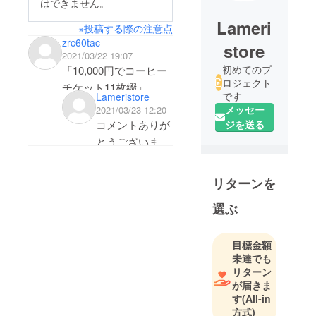
はできません。
Lameri
※投稿する際の注意点
zrc60tac
store
2021/03/22 19:07
初めてのプ
「10,000円でコーヒー
ロジェクト
チケット11枚綴」
です
Lameristore
「10,000円でカレーラ
メッセー
2021/03/23 12:20
イス＆ドリンクセット
ジを送る
コメントありが
券を5回分」
とうございま
どっちかで、リターン
す！
を追加してもらえませ
10,000円でコー
リターンを
んか？
ヒーチケットを
選ぶ
追加致しまし
た。
反映されるまで
目標金額
未達でも
に時間がかかる
リターン
かもしれませ
が届きま
ん。
す
(All-in
宜しくお願い致
方式)