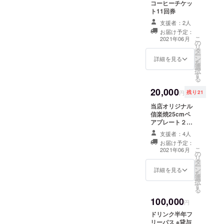
コーヒーチケッ
ト11回券
支援者：2人
お届け予定：
こ
2021年06月
の
リ
タ
ー
ン
詳細を見る
を
選
択
す
る
20,000
円
残り21
当店オリジナル
信楽焼25cmペ
アプレート２枚
カフェラテベー
支援者：4人
ス１本 ドリップ
お届け予定：
パック ４個
こ
2021年06月
の
セット
リ
タ
ー
ン
詳細を見る
を
選
択
す
る
100,000
円
ドリンク半年フ
リーパス ※貸与