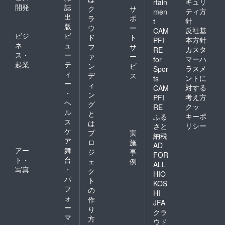
キュリ
rtain
開発
誌
ク
サ
ティ方
men
出
ラ
ポ
針
t
版
ウ
ー
反社基
CAM
ビジ
ビ
ド
ト
本方針
PFI
ネ
ュ
フ
サ
カスタ
RE
ス・
ー
ァ
ー
マーハ
for
起業
テ
ン
ビ
ラスメ
Spor
ィ
デ
ス
ントに
ts
ー
ィ
対する
CAM
・
ン
考え方
PFI
ヘ
グ
クッ
RE
ル
と
キーポ
ふる
ス
は
リシー
さと
ケ
プ
実
納税
ア
ロ
施
AD
アー
舞
ジ
事
FOR
ト・
台
ェ
例
ALL
写真
・
ク
HIO
パ
ト
KOS
フ
の
HI
ォ
作
JFA
ー
り
クラ
マ
方
ウド