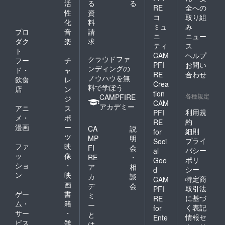
活
る
る
RE
全への
性
資
コ
取り組
化
料
ミュ
み
プロ
音
請
ニ
ニュー
ダク
楽
求
ティ
ス
ト
CAM
ヘルプ
クラウドファ
フー
チ
PFI
お問い
ンディングの
ド・
ャ
RE
合わせ
ノウハウを無
飲食
レ
Crea
料で学ぼう
店
ン
tion
各種規定
CAMPFIRE
ジ
CAM
アカデミー
アニ
ス
利用規
PFI
メ・
ポ
約
RE
漫画
ー
CA
説
細則
for
ツ
MP
明
プライ
Soci
ファ
映
FI
会
バシー
al
ッ
像
RE
・
ポリ
Goo
ショ
・
ア
相
シー
d
ン
映
カ
談
特定商
CAM
画
デ
会
取引法
PFI
ゲー
書
ミ
に基づ
RE
ム・
籍
ー
く表記
for
サー
・
と
情報セ
Ente
ビス
雑
は