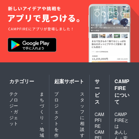
カテゴリー
起案サポート
サ
CAMP
ー
FIRE
テク
ま
プ
ス
ビ
につい
ノロ
ち
ロ
タ
ス
て
ジー
づ
ジ
ッ
・ガ
く
ェ
フ
CAM
CAMP
ジェ
り
ク
に
PFI
FIREと
ット
・
ト
相
RE
は
地
を
談
CAM
あんし
域
作
す
PFI
ん・安