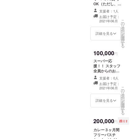
OK（ただし、１
日一杯に限る）
支援者：1人
お届け予定：
こ
2021年06月
の
リ
タ
ー
ン
詳細を見る
を
選
択
す
る
100,000
円
スーパー応
援！！ スタッフ
全員からのお礼
のお手紙をお送
支援者：0人
りいたします。
お届け予定：
写真付き。
こ
2021年06月
の
リ
タ
ー
ン
詳細を見る
を
選
択
す
る
200,000
円
残り2
カレー３ヶ月間
フリーパスチ