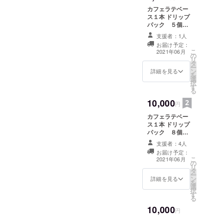
カフェラテベー
ス１本 ドリップ
パック ５個
セット
支援者：1人
お届け予定：
こ
2021年06月
の
リ
タ
ー
ン
詳細を見る
を
選
択
す
る
10,000
円
カフェラテベー
ス１本 ドリップ
パック ８個
セット ラメリス
支援者：4人
トアステッカー
お届け予定：
２枚
こ
2021年06月
の
リ
タ
ー
ン
詳細を見る
を
選
択
す
る
10,000
円