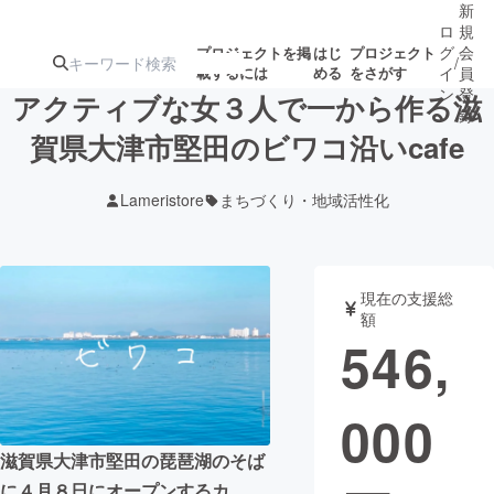
新
ロ
規
グ
会
プロジェクトを掲
はじ
プロジェクト
/
載するには
める
をさがす
イ
員
ン
登
アクティブな女３人で一から作る滋
録
賀県大津市堅田のビワコ沿いcafe
人気のプロ
注目のリ
注目の新着プロ
募集終了が近いプ
もうすぐ公開
Lameristore
まちづくり・地域活性化
ジェクト
ターン
ジェクト
ロジェクト
されます
アート・写真
音楽
現在の支援総
額
546,
テクノロジー・ガジェット
ゲーム・サ
000
映像・映画
書籍・雑誌
滋賀県大津市堅田の琵琶湖のそば
ビジネス・起業
チャレンジ
に４月８日にオープンするカ