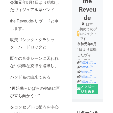
the
令和元年5月1日より始動し
Reveu
たヴィジュアル系バンド
de
the Reveude-リヴードと申
日本
します。
初めてのプ
ロジェクト
です
耽美ゴシック・クラシッ
令和元年5月
ク・ハードロックと
1日より始動
したヴィ
既存の音楽シーンに囚われ
ジュアル系
https://the-reveude.com/
ない純粋な旋律を追求し、
バンドthe
https://twitter.com/rvd_official_
Reveude-リ
https://twitter.com/rvd_vo
バンド名の由来である
https://twitter.com/rvd_gt
ヴード
https://twitter.com/rvd_dr
メッセー
"再始動～いばらの宿命に再
ジを送る
び立ち向かう～"
をコンセプトに都内を中心
リターンを