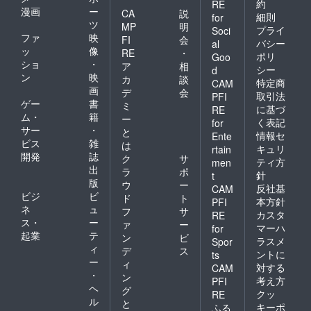
約
RE
漫画
ー
CA
説
細則
for
ツ
MP
明
プライ
Soci
ファ
映
FI
会
バシー
al
ッ
像
RE
・
ポリ
Goo
ショ
・
ア
相
シー
d
ン
映
カ
談
特定商
CAM
画
デ
会
取引法
PFI
ゲー
書
ミ
に基づ
RE
ム・
籍
ー
く表記
for
サー
・
と
情報セ
Ente
ビス
雑
は
キュリ
rtain
開発
誌
ク
サ
ティ方
men
出
ラ
ポ
針
t
版
ウ
ー
反社基
CAM
ビジ
ビ
ド
ト
本方針
PFI
ネ
ュ
フ
サ
カスタ
RE
ス・
ー
ァ
ー
マーハ
for
起業
テ
ン
ビ
ラスメ
Spor
ィ
デ
ス
ントに
ts
ー
ィ
対する
CAM
・
ン
考え方
PFI
ヘ
グ
クッ
RE
ル
と
キーポ
ふる