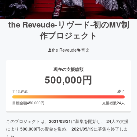
the Reveude-リヴード-初のMV制
作プロジェクト
the Reveude
音楽
現在の支援総額
500,000
円
終了
111
%達成
目標金額
450,000
円
支援者数
24
人
このプロジェクトは、
2021/03/31
に募集を開始し、
24
人の支援
により
500,000
円の資金を集め、
2021/05/19
に募集を終了しま
した