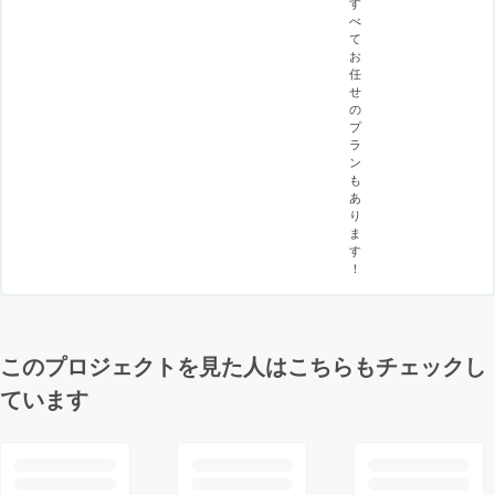
す
べ
て
お
任
せ
の
プ
ラ
ン
も
あ
り
ま
す
！
このプロジェクトを見た人はこちらもチェックし
ています