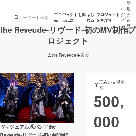
新
ロ
規
グ
会
プロジェクトを掲
はじ
プロジェクト
/
載するには
める
をさがす
イ
員
ン
登
the Reveude-リヴード-初のMV制作プ
録
ロジェクト
人気のプロ
注目のリ
注目の新着プロ
募集終了が近いプ
もうすぐ公開
the Reveude
音楽
ジェクト
ターン
ジェクト
ロジェクト
されます
アート・写真
音楽
現在の支援総
額
500,
テクノロジー・ガジェット
ゲーム・サ
000
映像・映画
書籍・雑誌
ヴィジュアル系バンドthe
ビジネス・起業
チャレンジ
Reveude-リヴード-初のMV制作