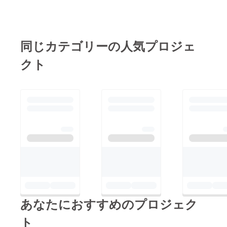
ターンとして支援頂い
た全ての方を対象にお
届けさせて頂きます。
一般公開日につきまし
同じカテゴリーの人気プロジェ
ては暫く先の予定とな
クト
りますので先行してお
楽しみ頂けたらと思い
ます。「女神転生」の
構想は昨年12月から始
まり、一つの作品を制
作する過程で多くの時
間と情熱を注いできま
した。音と映像からそ
の全てを感じ取って頂
けましたら幸いです。
今のthe Reveudeが存
あなたにおすすめのプロジェク
在しているのはひとえ
に応援してくださって
ト