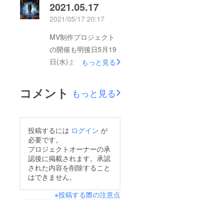
2021.05.17
2021/05/17 20:17
MV制作プロジェクト
の開催も明後日5月19
日(水)までと残り期間
もっと見る
僅かとなりました。本
日目標に到達すること
コメント
もっと見る
ができ支援頂いた皆様
には多大なる感謝申し
上げます。先月に「女
投稿するには
ログイン
が
神転生」のMV(Short
必要です。
Ver.)を一般公開させて
プロジェクトオーナーの承
認後に掲載されます。承認
頂きましたが、FULL
された内容を削除すること
Ver.につきまして5月
はできません。
20日(木)にYouTubeに
※投稿する際の注意点
て限定公開させて頂き
ますのでURLを共通リ