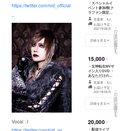
・スペシャルイ
https://twitter.com/rvd_official
ベント参加権(ク
ラファン限定特
_
典付) ※日程は
支援者：6人
2021年8月1日
お届け予定：
(日)、会場は都
こ
2021年08月
の
内某所となりま
リ
タ
す ・MVフル先
ー
ン
行視聴配信（各
詳細を見る
を
選
リターン共通）
択
す
る
15,000
円
・女神転生MVサ
イン入りDVD ・
あなただけの
メッセージ動画
支援者：4人
※支援時に必ず
お届け予定：
備考欄にお呼び
こ
2021年06月
の
かけする お名
リ
タ
前をご記入くだ
ー
ン
さい ・MVフル
詳細を見る
を
選
先行視聴配信
択
す
（各リターン共
る
通）
Vocal : I
20,000
円
https://twitter.com/rvd_vo
・配信ライブ