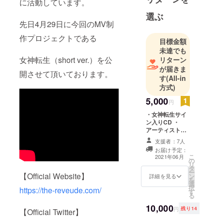
に活動しています。
選ぶ
先日4月29日に今回のMV制
作プロジェクトである
目標金額
未達でも
女神転生（short ver.）を公
リターン
が届きま
開させて頂いております。
す
(All-in
方式)
5,000
円
・女神転生サイ
ン入りCD ・
アーティスト写
真（集合1枚）
支援者：7人
・MVフル先行視
お届け予定：
聴配信（各リ
こ
2021年06月
の
ターン共通）
リ
タ
ー
【Official Website】
ン
詳細を見る
を
選
択
https://the-reveude.com/
す
る
10,000
円
残り14
【Official Twitter】