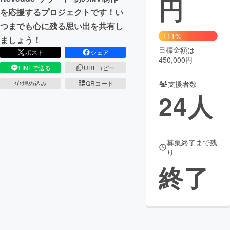
円
を応援するプロジェクトです！い
まちづくり・地域活性化
つまでも心に残る思い出を共有し
111%
ましょう！
目標金額は
CAMPFIRE for Social Good
CAMPFIRE Creation
ポスト
シェア
450,000円
CAMPFIREふるさと納税
machi-ya
コミュニティ
LINEで送る
URLコピー
埋め込み
QRコード
支援者数
24
人
募集終了まで残
り
終了