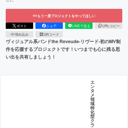
もう一度プロジェクトをやってほしい
ポスト
シェア
LINEで送る
URLコピー
埋め込み
QRコード
ヴィジュアル系バンドthe Reveude-リヴード-初のMV制
作を応援するプロジェクトです！いつまでも心に残る思
い出を共有しましょう！
エ
ン
タ
メ
領
域
特
化
型
ク
ラ