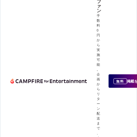
フ
ァ
ン
手
数
料
0
円
か
ら
実
施
可
能
。
企
画
掲載
無料
か
ら
リ
タ
ー
ン
配
送
ま
で
、