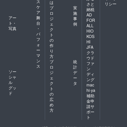
ス
は
リシー
さと
ケ
プ
実
納税
ア
ロ
施
AD
アー
舞
ジ
事
FOR
ト・
台
ェ
例
ALL
写真
・
ク
HIO
パ
ト
KOS
フ
の
HI
ォ
作
JFA
ー
り
クラ
マ
方
ウド
ン
プ
統
ファ
ス
ロ
計
ン
ソー
ジ
デ
ディ
シャ
ェ
ー
ング
ル
ク
タ
mac
グッ
ト
hi-ya
ド
の
補助
広
金申
め
請サ
方
ポー
ト