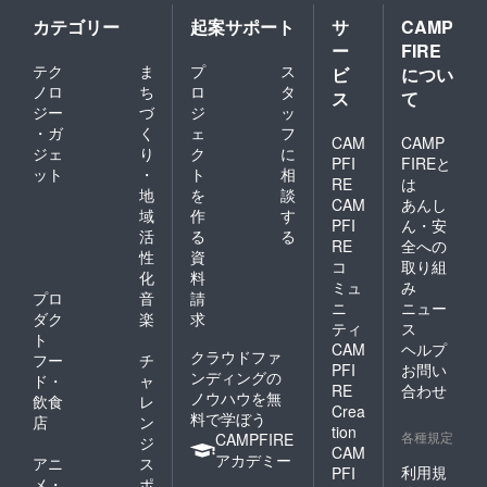
カテゴリー
起案サポート
サ
CAMP
ー
FIRE
テク
ま
プ
ス
ビ
につい
ノロ
ち
ロ
タ
ス
て
ジー
づ
ジ
ッ
・ガ
く
ェ
フ
CAM
CAMP
ジェ
り
ク
に
PFI
FIREと
ット
・
ト
相
RE
は
地
を
談
CAM
あんし
域
作
す
PFI
ん・安
活
る
る
RE
全への
性
資
コ
取り組
化
料
ミュ
み
プロ
音
請
ニ
ニュー
ダク
楽
求
ティ
ス
ト
CAM
ヘルプ
クラウドファ
フー
チ
PFI
お問い
ンディングの
ド・
ャ
RE
合わせ
ノウハウを無
飲食
レ
Crea
料で学ぼう
店
ン
tion
各種規定
CAMPFIRE
ジ
CAM
アカデミー
アニ
ス
利用規
PFI
メ・
ポ