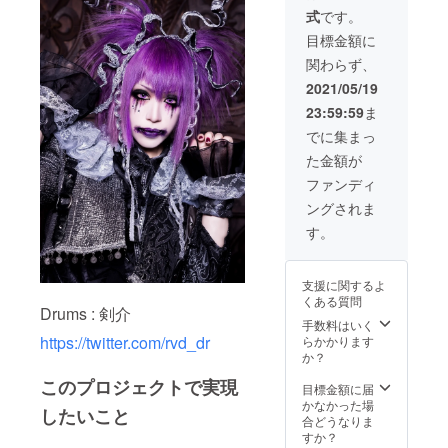
お名前をご記
式
です。
入ください ・
MVフル先行視聴
目標金額に
配信（各リター
関わらず、
ン共通）
2021/05/19
23:59:59
ま
でに集まっ
た金額が
ファンディ
ングされま
す。
支援に関するよ
くある質問
Drums : 剣介
手数料はいく
https://twitter.com/rvd_dr
らかかります
か？
このプロジェクトで実現
目標金額に届
かなかった場
したいこと
合どうなりま
すか？