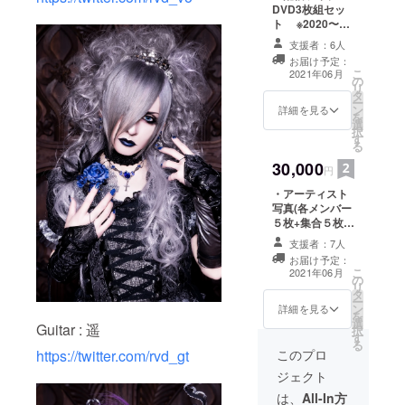
DVD3枚組セッ
ト ※2020〜
2021年の中から
支援者：6人
3公演 ・MVフル
お届け予定：
先行視聴配信
こ
2021年06月
の
（各リターン共
リ
タ
通）
ー
ン
詳細を見る
を
選
択
す
る
30,000
円
・アーティスト
写真(各メンバー
５枚+集合５枚)
・MV未公開動画
支援者：7人
・あなただけの
お届け予定：
好きなメンバー
こ
2021年06月
の
からのメッセー
リ
タ
ジ動画 ※支援
ー
ン
時にプルダウン
詳細を見る
を
選
メニューよりご
Guitar : 遥
択
す
希望の メン
る
バーを選択くだ
https://twitter.com/rvd_gt
このプロ
さい ※支援時
ジェクト
に必ず備考欄に
お呼びかけする
は、
All-In方