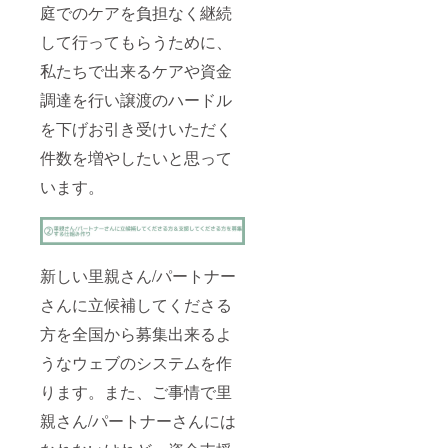
と暮ら
庭でのケアを負担なく継続
す上で
日常的
して行ってもらうために、
に困っ
私たちで出来るケアや資金
たこと
や保険
調達を行い譲渡のハードル
につい
て知り
を下げお引き受けいただく
たいこ
とにつ
件数を増やしたいと思って
いてお
答えし
います。
ます。
Webを
利用し
てのご
相談も
新しい里親さん/パートナー
可能で
す。
さんに立候補してくださる
※2021
年8月～
方を全国から募集出来るよ
11月の
間にご
うなウェブのシステムを作
利用可
ります。また、ご事情で里
能で
す。閉
親さん/パートナーさんには
じる