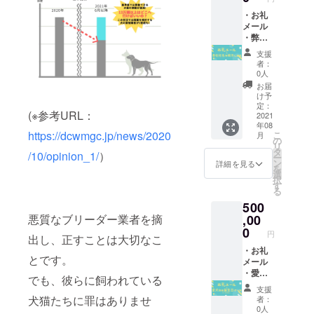
11月の
年8月～
時
ラチン/
間にお
2021年
※2021
きな粉/
・お礼
届けし
11月ま
年8月～
オリー
メール
ます。
でご利
2021年
ブオイ
・弊社
用いた
11月ま
ル/甘酒/
ホーム
支援
だけま
でご利
米粉/
ページ
者：
す。
用いた
米っ粉/
および
0人
②BIBIC
だけま
卵/じゃ
店内に
お届
HE
す。期
がいも/
貴社名
け予
family
間内に
パウ
掲示 ※
定：
(※参考URL：
animal
ご予約
ダー(カ
支援
2021
年08
Tシャツ
くださ
ボチャ/
時、必
https://dcwmgc.jp/news/2020
こ
月
★ ※サ
いま
紅麹)
ず備考
の
リ
イズの
せ。 ※
※2021
欄にご
タ
/10/opinion_1/
）
ー
希望を
トリミ
年8月～
希望の
ン
詳細を見る
を
M, Lど
ング
2022年
お名前
選
択
ちらか
は、
7月の間
をご記
す
る
お知ら
15000
の愛犬
入くだ
500
せくだ
円分ま
のお誕
さい。
さい
で利用
生日時
（ご希
悪質なブリーダー業者を摘
,00
（M:身
出来ま
に冷凍
望され
0
円
出し、正すことは大切なこ
丈69, 身
す。
配送に
ない場
幅49,肩
てお届
合は、
・お礼
とです。
幅41,袖
けしま
控えさ
メール
丈20
す。 ・
せてい
・愛犬
でも、彼らに飼われている
L:身丈
ホーム
ただき
お誕生
支援
72, 身幅
ページ
ますの
日ケー
犬猫たちに罪はありませ
者：
52,肩幅
と店内
で、そ
キ（１
0人