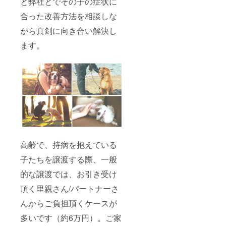
と弊社とでその子の症状に
用いた
だけま
合った改善方法を相談しな
す。期
間内に
がら真剣に向き合い解決し
ご予約
くださ
ます。
いま
せ。 ※
トリミ
ング
は、
15000
円分ま
で利用
出来ま
す。 ・
わんこ
相談室
高齢で、持病を抱えている
30分
（オン
子たちを譲渡する際、一般
ライン
も可）
的な譲渡では、お引き受け
ペット
頂く里親さん/パートナーさ
保険ア
ドバイ
んからご負担頂くケースが
ザー
が、
多いです（約6万円）。ご家
ペット