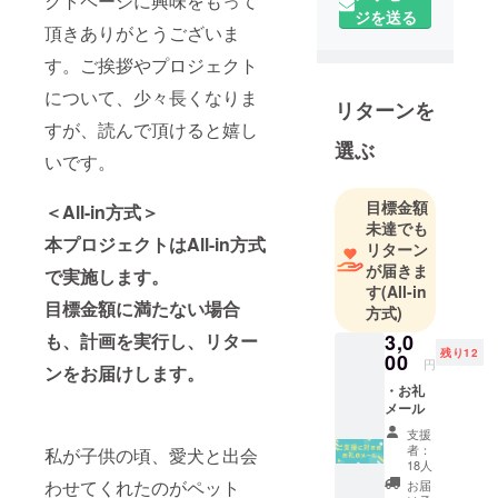
クトページに興味をもって
（クロプ
ジを送る
ロ）』に勤
頂きありがとうございま
めている永
す。ご挨拶やプロジェクト
石絵里（な
について、少々長くなりま
がいしえ
リターンを
り）と申し
すが、読んで頂けると嬉し
選ぶ
ます。埼玉
いです。
県出身の40
歳です。生
目標金額
＜All-in方式＞
まれた時か
未達でも
本プロジェクトはAll-in方式
ら動物に囲
リターン
が届きま
まれて暮ら
で実施します。
す
(All-in
していま
目標金額に満たない場合
方式)
す。ペット
も、計画を実行し、リター
3,0
業界で働き
残り12
00
円
始めて11
ンをお届けします。
・お礼
年、現在は
メール
６頭の犬
支援
（うち３頭
者：
私が子供の頃、愛犬と出会
は保護犬）
18人
わせてくれたのがペット
お届
と生活して