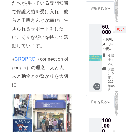
リ
が、
たちが持っている専門知識
卵/じゃ
タ
ー
ペット
がいも/
ン
詳細を見る
を
で保護犬猫を受け入れ、彼
と暮ら
パウ
選
択
す上で
ダー(カ
す
らと里親さんとが幸せに生
る
日常的
ボチャ/
50,
に困っ
紅麹)
きられるサポートをした
残り8
たこと
000
※2021
円
や保険
年8月～
い。そんな想いを持って活
・お礼
につい
2022年
メール
て知り
動しています。
7月の間
・愛犬
たいこ
の愛犬
お誕生
とにつ
のお誕
支援
日ケー
※
CROPRO
（connection of
いてお
生日時
者：
キ（１
答えし
に冷凍
2人
people）の理念：人と人、
個） 直
ます。
配送に
お届
径:9.5c
Webを
てお届
け予
人と動物との繋がりを大切
m×高
利用し
定：
けしま
さ:4.5c
2021
てのご
す。
に
年08
m 【原
相談も
②BIBIC
こ
月
材料】
可能で
の
HE
リ
カッ
す。
タ
family
ー
テージ
※2021
ン
animal
詳細を見る
を
チーズ/
年8月～
選
Tシャツ
択
豆乳ク
11月の
す
★ ※サ
る
リーム/
間にご
イズの
100
豆乳/
利用可
希望を
ヨーグ
,00
能で
M, Lど
ルト/ゼ
す。
0
ちらか
円