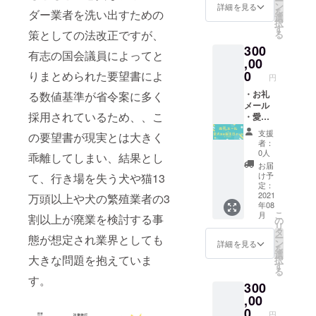
ー
family
お名前
題、ト
ン
詳細を見る
を
ダー業者を洗い出すための
animal
をご記
リミン
選
択
Tシャツ
入くだ
グも可
す
策としての法改正ですが、
る
★ ※サ
さい。
能！と
300
イズの
（ご希
びっき
有志の国会議員によってと
希望を
望され
りのか
,00
M, Lど
ない場
わいい
0
りまとめられた要望書によ
円
ちらか
合は、
空間
お知ら
控えさ
で、愛
・お礼
る数値基準が省令案に多く
せくだ
せてい
犬との
メール
採用されているため、、こ
さい
ただき
プライ
・愛犬
（M:身
ますの
ベート
お誕生
支援
の要望書が現実とは大きく
丈69, 身
で、そ
時間を
日ケー
者：
幅49,肩
の旨を
お過ご
キ（１
0人
乖離してしまい、結果とし
幅41,袖
お知ら
しいた
個） 直
お届
丈20
せくだ
だけま
径:9.5c
け予
て、行き場を失う犬や猫13
L:身丈
さいま
す） ※
m×高
定：
72, 身幅
せ。）
場所：
さ:4.5c
2021
万頭以上や犬の繁殖業者の3
年08
52,肩幅
★どち
BIBICH
m 【原
こ
月
割以上が廃業を検討する事
44,袖丈
らかお
E（東京
材料】
の
リ
21）素
選びく
都目黒
カッ
タ
ー
態が想定され業界としても
材：綿
ださい
区下目
テージ
ン
詳細を見る
を
100％
★ ①ト
黒三丁
チーズ/
選
大きな問題を抱えていま
択
セミ
リミン
目１４
豆乳ク
す
る
コーマ
グ
－３）
リーム/
す。
300
糸
20％OF
時
豆乳/
※2021
F券★
間：10
ヨーグ
,00
年8月～
※2021
時～14
ルト/ゼ
0
円