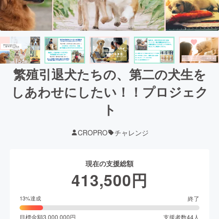
繁殖引退犬たちの、第二の犬生を
しあわせにしたい！！プロジェク
ト
CROPRO
チャレンジ
現在の支援総額
413,500
円
終了
13
%達成
目標金額
3,000,000
円
支援者数
44
人