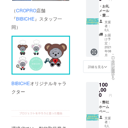
ラチン/
お知ら
きな粉/
・お礼
せくだ
（
CROPRO
店舗
オリー
メール
さい
ブオイ
・愛犬
（M:身
『
BIBICHE
』スタッフ一
ル/甘酒/
お誕生
丈69, 身
支援
米粉/
日ケー
幅49,肩
者：
同）
米っ粉/
キ（１
幅41,袖
0人
卵/じゃ
個） 直
丈20
お届
がいも/
径:9.5c
L:身丈
け予
パウ
m×高
定：
72, 身幅
ダー(カ
さ:4.5c
2021
52,肩幅
年08
ボチャ/
m 【原
44,袖丈
こ
月
紅麹)
材料】
の
21）素
リ
※2021
カッ
タ
材：綿
ー
年8月～
テージ
ン
100％
詳細を見る
を
2022年
チーズ/
選
セミ
択
7月の間
豆乳ク
す
コーマ
る
の愛犬
リーム/
糸
BIBICHE
オリジナルキャラ
100
のお誕
豆乳/
※2021
生日時
ヨーグ
,00
年8月～
クター
に冷凍
ルト/ゼ
0
11月の
円
配送に
ラチン/
間にお
てお届
きな粉/
・弊社
届けし
けしま
オリー
ホーム
ます。
す。 ★
ブオイ
ページ
どちら
ル/甘酒/
および
支援
かお選
米粉/
店内に
者：
びくだ
米っ粉/
貴社名
0人