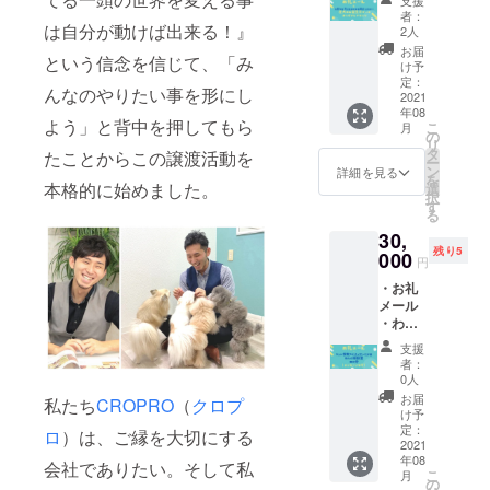
支援
選びく
×20cm
者：
ださい
は自分が動けば出来る！』
）
2人
★ ①・
※2021
お届
という信念を信じて、「み
愛犬お
年8月～
け予
誕生日
11月の
定：
んなのやりたい事を形にし
ケーキ
2021
間にお
年08
（１
届けし
よう」と背中を押してもら
こ
月
個） 直
ます。
の
リ
径:9.5c
タ
たことからこの譲渡活動を
ー
m×高
ン
詳細を見る
を
さ:4.5c
本格的に始めました。
選
択
m 【原
す
る
材料】
30,
カッ
残り5
テージ
000
円
チーズ/
・お礼
豆乳ク
メール
リーム/
・わん
豆乳/
こ相談
ヨーグ
支援
室30分
ルト/ゼ
者：
（オン
ラチン/
0人
ライン
きな粉/
お届
私たち
CROPRO
（
クロプ
も可）
オリー
け予
ペット
ブオイ
定：
ロ
）は、ご縁を大切にする
保険ア
2021
ル/甘酒/
年08
ドバイ
米粉/
会社でありたい。そして私
こ
月
ザー
米っ粉/
の