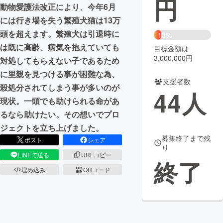
円
動物愛護法改正により、今年6月
まちづくり・地域活性化
には行き場を失う繁殖犬猫は13万
頭を超えます。繁殖犬は引退時に
13%
は既に高齢、病気を抱えていても
目標金額は
CAMPFIRE for Social Good
CAMPFIRE Creation
3,000,000円
対処してもらえない子であるため
CAMPFIREふるさと納税
machi-ya
コミュニティ
に里親を見つける事が困難な為、
支援者数
殺処分されてしまう事が多いのが
44
人
現状。一頭でも助けられる命があ
るなら助けたい。その想いでプロ
ジェクトを立ち上げました。
募集終了まで残
ポスト
シェア
り
LINEで送る
URLコピー
終了
埋め込み
QRコード