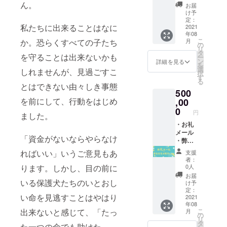
44,袖丈
に名前
の旨を
個） 直
ん。
お届
21）素
掲示 ※
お知ら
径:9.5c
け予
材：綿
支援
せくだ
m×高
定：
私たちに出来ることはなに
100％
時、必
さいま
さ:4.5c
2021
年08
セミ
ず備考
せ。）
m 【原
こ
か。恐らくすべての子たち
月
コーマ
欄にご
材料】
の
リ
糸
希望の
カッ
タ
を守ることは出来ないかも
ー
※2021
お名前
テージ
ン
詳細を見る
を
年8月～
をご記
チーズ/
選
しれませんが、見過ごすこ
択
11月の
入くだ
豆乳ク
す
る
間にお
さい。
リーム/
とはできない由々しき事態
500
届けし
（ご希
豆乳/
を前にして、行動をはじめ
ます。
望され
ヨーグ
,00
ない場
ルト/ゼ
0
円
ました。
合は、
ラチン/
控えさ
きな粉/
・お礼
せてい
オリー
メール
「資金がないならやらなけ
ただき
ブオイ
・弊社
ますの
ル/甘酒/
ホーム
ればいい」いうご意見もあ
支援
で、そ
米粉/
ページ
者：
の旨を
米っ粉/
および
ります。しかし、目の前に
0人
お知ら
卵/じゃ
店内に
お届
せくだ
がいも/
貴社名
いる保護犬たちのいとおし
け予
さいま
パウ
掲示 ※
定：
い命を見逃すことはやはり
せ。）
ダー(カ
支援
2021
年08
・トリ
ボチャ/
時、必
出来ないと感じて、「たっ
こ
月
ミング
紅麹)
ず備考
の
リ
20％OF
※2021
欄にご
タ
た一つの命でも助けた