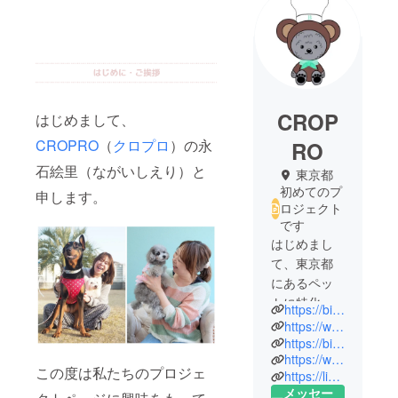
CROP
はじめまして、
CROPRO
（
クロプロ
）の永
RO
石絵里（ながいしえり）と
東京都
初めてのプ
申します。
ロジェクト
です
はじめまし
て、東京都
にあるペッ
トに特化し
https://bibiche.amebaownd.com/
たコンサル
https://www.facebook.com/Bibiche%E3%83%93%E3%83%93%E3%83%83%E3%82%B7%E3%83%A5-101025458173854/
ティング会
https://bibiche.shopselect.net/
https://www.instagram.com/bibiche.fa/
社
この度は私たちのプロジェ
https://line.me/R/ti/p/%40235jfcux
『CROPRO
メッセー