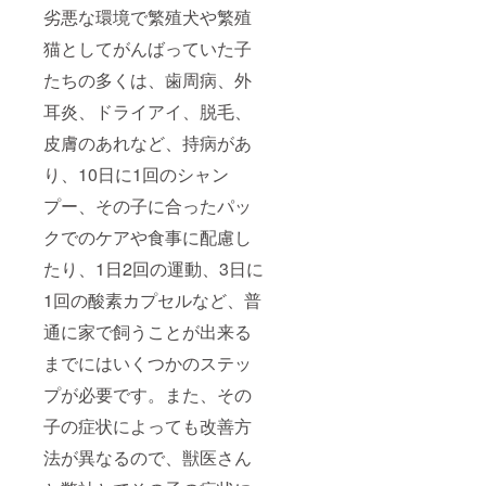
わいい
－３）
劣悪な環境で繁殖犬や繁殖
空間
時
で、愛
間：10
猫としてがんばっていた子
犬との
時～14
プライ
時
たちの多くは、歯周病、外
ベート
※2021
耳炎、ドライアイ、脱毛、
時間を
年8月～
お過ご
2021年
皮膚のあれなど、持病があ
しいた
11月ま
だけま
でご利
り、10日に1回のシャン
す） ※
用いた
場所：
だけま
プー、その子に合ったパッ
BIBICH
す。期
E（東京
間内に
クでのケアや食事に配慮し
都目黒
ご予約
たり、1日2回の運動、3日に
区下目
くださ
黒三丁
いま
1回の酸素カプセルなど、普
目１４
せ。 ※
－３）
トリミ
通に家で飼うことが出来る
時
ング
間：10
は、
までにはいくつかのステッ
時～14
15000
時
円分ま
プが必要です。また、その
※2021
で利用
年8月～
出来ま
子の症状によっても改善方
2021年
す。
法が異なるので、獣医さん
11月ま
でご利