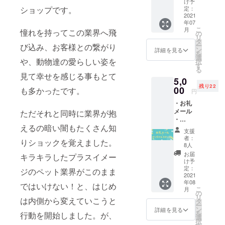
け予
います。
ショップです。
定：
2021
年07
こ
この業界の
月
憧れを持ってこの業界へ飛
の
リ
問題の一つ
タ
ー
び込み、お客様との繋がり
ン
詳細を見る
である『譲
を
選
や、動物達の愛らしい姿を
択
渡』関する
す
る
活動は、私
見て幸せを感じる事もとて
5,0
が出来るこ
残り22
00
も多かったです。
円
とでなんと
・お礼
か解決出来
メール
ただそれと同時に業界が抱
ないか？と
・
えるの暗い闇もたくさん知
BIBICH
ずっと考え
支援
Eオリジ
者：
ていました
りショックを覚えました。
ナルス
8人
が、資金的
テッ
お届
キラキラしたプラスイメー
カー
け予
な問題もあ
（サイ
定：
ジのペット業界がこのまま
り進めるこ
ズ：7㎝
2021
年08
×7㎝）
とが出来ま
ではいけない！と、はじめ
こ
月
※2021
の
せんでし
リ
は内側から変えていこうと
年8月～
タ
ー
た。そんな
11月の
ン
詳細を見る
を
行動を開始しました。が、
間にお
選
中、「一緒
択
届けし