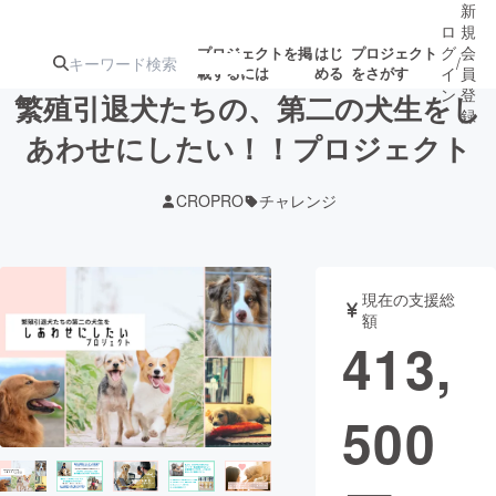
新
ロ
規
グ
会
プロジェクトを掲
はじ
プロジェクト
/
載するには
める
をさがす
イ
員
ン
登
繁殖引退犬たちの、第二の犬生をし
録
あわせにしたい！！プロジェクト
人気のプロ
注目のリ
注目の新着プロ
募集終了が近いプ
もうすぐ公開
CROPRO
チャレンジ
ジェクト
ターン
ジェクト
ロジェクト
されます
アート・写真
音楽
現在の支援総
額
413,
テクノロジー・ガジェット
ゲーム・サ
500
映像・映画
書籍・雑誌
ビジネス・起業
チャレンジ