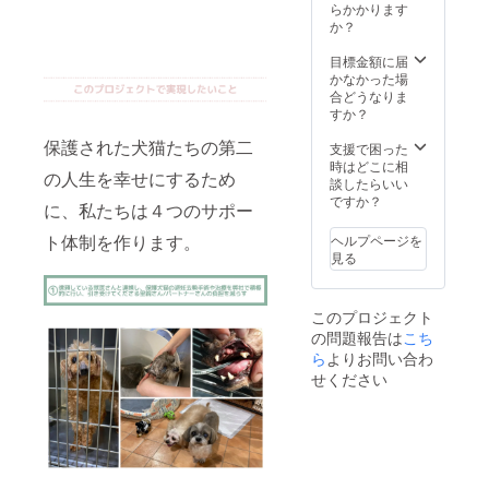
が、
合は、
撮り放
らかかります
ペット
控えさ
題、社
か？
と暮ら
せてい
員の方
す上で
ただき
のワン
目標金額に届
日常的
ますの
ちゃん
かなかった場
に困っ
で、そ
と一緒
合どうなりま
たこと
の旨を
にご来
すか？
や保険
お知ら
店いた
保護された犬猫たちの第二
につい
せくだ
だけれ
支援で困った
て知り
さいま
ばトリ
時はどこに相
の人生を幸せにするため
たいこ
せ。）
ミング
談したらいい
とにつ
・
も可
ですか？
に、私たちは４つのサポー
いてお
BIBICH
能！と
答えし
E店内4
びっき
ト体制を作ります。
ヘルプページを
ます。
時間貸
りのか
見る
Webを
切権利
わいい
利用し
付与
空間で
てのご
（イン
お過ご
このプロジェクト
相談も
スタ映
しいた
の問題報告は
こち
可能で
えする
だけま
す。
写真撮
す） ※
ら
よりお問い合わ
※2021
り放
場所：
せください
年8月～
題、ト
BIBICH
11月の
リミン
E（東京
間にご
グも可
都目黒
利用可
能！と
区下目
能で
びっき
黒三丁
す。
りのか
目１４