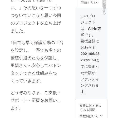
ー
F券★
年8月～
希望の
ン
詳細を見る
を
※2021
2022年
お名前
選
い。」その想いを一つずつ
択
年8月～
7月の間
をご記
す
る
2021年
の愛犬
入くだ
つないでいこうと思い今回
このプロ
11月ま
のお誕
さい。
ジェクト
のプロジェクトを立ち上げ
でご利
生日時
（ご希
用いた
に冷凍
望され
は、
All-In方
ました。
だけま
配送に
ない場
式
です。
す。 ※
てお届
合は、
場所：
けしま
控えさ
目標金額に
1日でも早く保護活動の土台
BIBICH
す。 ・
せてい
関わらず、
E（東京
ホーム
ただき
を設定し、一匹でも多くの
都目黒
ページ
ますの
2021/06/28
区下目
と店内
で、そ
繁殖引退犬たちを保護し、
23:59:59
ま
黒三丁
に名前
の旨を
里親さんへ安心してバトン
目１４
掲示 ※
お知ら
でに集まっ
－３）
支援
せくだ
タッチできる仕組みをつ
た金額が
・わ
時、必
さいま
んこ相
ず備考
せ。）
ファンディ
くっていきます。
談室30
欄にご
・
ングされま
分（オ
希望の
BIBICH
ンライ
お名前
E店内4
す。
どうぞみなさま、ご支援・
ンも
をご記
時間貸
可）
入くだ
切権利
サポート・応援をお願いし
ペット
さい。
付与 イ
支援に関するよ
保険ア
（ご希
ンスタ
ます。
くある質問
ドバイ
望され
映えす
ザー
ない場
る写真
手数料はいく