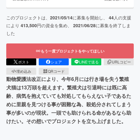
このプロジェクトは、
2021/05/14
に募集を開始し、
44
人の支援
により
413,500
円の資金を集め、
2021/06/28
に募集を終了しま
した
もう一度プロジェクトをやってほしい
ポスト
シェア
LINEで送る
URLコピー
埋め込み
QRコード
動物愛護法改正により、今年6月には行き場を失う繁殖
犬猫は13万頭を超えます。繁殖犬は引退時には既に高
齢、病気を抱えていても対処してもらえない子であるた
めに里親を見つける事が困難な為、殺処分されてしまう
事が多いのが現状。一頭でも助けられる命があるなら助
けたい。その想いでプロジェクトを立ち上げました。