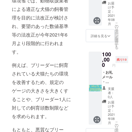
環境省では、動物取扱業者
さい★
卵/じゃ
掲示 ※
お届
①トリ
がいも/
支援
け予
による適正な犬猫の飼養管
ミング
パウ
時、必
定：
20％OF
ダー(カ
ず備考
2021
理を目的に法改正が検討さ
年08
F券★ ※
ボチャ/
欄にご
こ
月
場所：
紅麹)
希望の
れ、要望のあった数値基準
の
リ
BIBICH
※2021
お名前
タ
ー
等の法改正が今年2021年6
E（東京
年8月～
をご記
ン
詳細を見る
を
都目黒
2022年
入くだ
選
択
月より段階的に行われま
区下目
7月の間
さい。
す
る
黒三丁
の愛犬
（ご希
す。
100
目１４
のお誕
望され
－３）
生日時
ない場
,00
残り10
※2021
に冷凍
合は、
0
例えば、ブリーダーに飼育
円
年8月～
配送に
控えさ
2021年
てお届
せてい
・お礼
されている犬猫たちの環境
11月ま
けしま
ただき
メール
を改善するため、規定の
でご利
す。 ・
ますの
・
用いた
ホーム
で、そ
BIBICH
支援
ゲージの大きさを大きくす
だけま
ページ
の旨を
E店内4
者：
す。期
と店内
お知ら
時間貸
0人
ることや、ブリーダー1人に
間内に
に名前
せくだ
切権利
お届
ご予約
掲示 ※
さいま
付与
け予
対しての飼育頭数制限など
くださ
支援
せ。）
（イン
定：
いま
時、必
スタ映
2021
を求められます。
年08
せ。
ず備考
えする
こ
月
②BIBIC
欄にご
写真撮
の
リ
HE
希望の
り放
もともと、悪質なブリー
タ