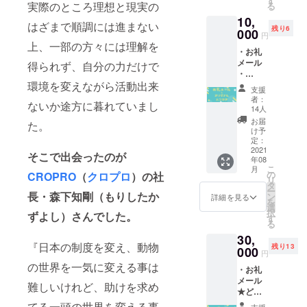
す
実際のところ理想と現実の
にやってみ
る
ます。
10,
よう！」と
はざまで順調には進まない
残り6
000
共感し、背
円
上、一部の方々には理解を
中を押して
・お礼
メール
得られず、自分の力だけで
くれる森下
・
社長と出会
環境を変えながら活動出来
BIBICH
支援
い、プロ
Eオリジ
者：
ないか途方に暮れていまし
ナルハ
14人
ジェクトを
ンカチ
お届
た。
始めまし
（素
け予
材：綿
た。趣味は
定：
100％、
2021
そこで出会ったのが
大好きな犬
年08
30/2
こ
月
と過ごす事
シャー
の
CROPRO
（
クロプロ
）の社
リ
リン
タ
です。
ー
グ、
長・森下知剛（もりしたか
ン
詳細を見る
を
14g/枚
選
択
ずよし）さんでした。
ご支援どう
（45
す
る
匁）、
ぞよろしく
30,
中国
『日本の制度を変え、動物
お願いいた
残り13
製、本
000
円
体洗濯
します！
の世界を一気に変える事は
・お礼
表示：
メール
無、大
難しいけれど、助けを求め
★どち
きさ20
らかお
㎝
てる一頭の世界を変える事