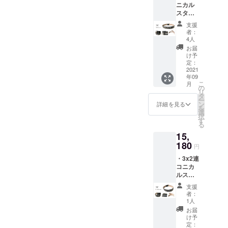
ニカル
お礼の
・税抜
スタッ
メール
き価格
ズベル
をお送
¥9800
支援
ト１
りいた
者：
本。 ・
しま
4人
クラウ
す。 ・
お届
ドファ
カ
け予
ンディ
ラー：
定：
ング限
2021
表レ
年09
定特典
ザー/ブ
こ
月
あり
ラック
の
リ
（詳細
x ス
タ
ー
は本文
タッズ /
ン
詳細を見る
を
にてご
シル
選
択
確認く
バー ＊
す
る
ださ
裏面ヌ
15,
い） ・
メ革 / ナ
店主よ
180
チュラ
円
り心を
ル ・送
・3x2連
込めた
料込み
コニカ
お礼の
・税抜
ルス
メール
き価格
タッズ
をお送
¥12800
支援
ベルト
りいた
者：
１本。
しま
1人
・クラ
す。 ・
お届
ウド
カ
け予
ファン
ラー：
定：