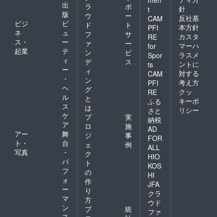
men
出
ラ
ポ
針
t
版
ウ
ー
反社基
CAM
ビジ
ビ
ド
ト
本方針
PFI
ネ
ュ
フ
サ
カスタ
RE
ス・
ー
ァ
ー
マーハ
for
起業
テ
ン
ビ
ラスメ
Spor
ィ
デ
ス
ントに
ts
ー
ィ
対する
CAM
・
ン
考え方
PFI
ヘ
グ
クッ
RE
ル
と
キーポ
ふる
ス
は
リシー
さと
ケ
プ
実
納税
ア
ロ
施
AD
アー
舞
ジ
事
FOR
ト・
台
ェ
例
ALL
写真
・
ク
HIO
パ
ト
KOS
フ
の
HI
ォ
作
JFA
ー
り
クラ
マ
方
ウド
ン
プ
統
ファ
ス