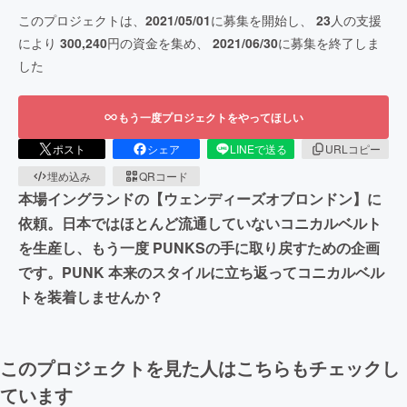
このプロジェクトは、
2021/05/01
に募集を開始し、
23
人の支援
により
300,240
円の資金を集め、
2021/06/30
に募集を終了しま
した
もう一度プロジェクトをやってほしい
ポスト
シェア
LINEで送る
URLコピー
埋め込み
QRコード
本場イングランドの【ウェンディーズオブロンドン】に
依頼。日本ではほとんど流通していないコニカルベルト
を生産し、もう一度 PUNKSの手に取り戻すための企画
です。PUNK 本来のスタイルに立ち返ってコニカルベル
トを装着しませんか？
このプロジェクトを見た人はこちらもチェックし
ています