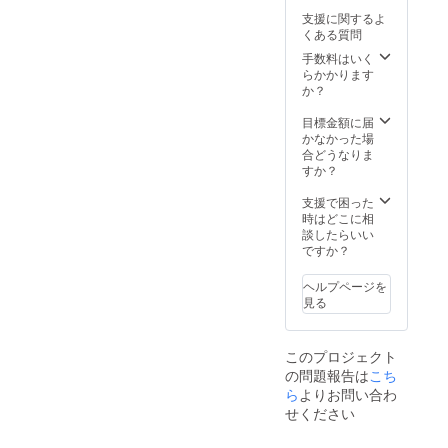
ヌメ革 /
支援に関するよ
ナチュ
くある質問
ラル ・
送料込
手数料はいく
み ・税
らかかります
抜き価
か？
格
¥13800
目標金額に届
かなかった場
合どうなりま
すか？
支援で困った
時はどこに相
談したらいい
ですか？
ヘルプページを
見る
このプロジェクト
の問題報告は
こち
ら
よりお問い合わ
せください