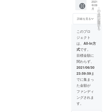
ディン
2021
表レ
年09
グ限定
ザー/ブ
こ
月
特典あ
ラック
の
リ
り（詳
x ス
タ
ー
細は本
タッズ /
ン
詳細を見る
を
文にて
シル
選
択
ご確認
バー ＊
す
る
くださ
裏面ヌ
このプロ
い） ・
メ革 / ナ
ジェクト
店主よ
チュラ
り心を
ル ・送
は、
All-In方
込めた
料込み
式
です。
お礼の
・税抜
メール
き価格
目標金額に
をお送
¥13800
関わらず、
りいた
しま
2021/06/30
す。 ・
23:59:59
ま
カ
ラー：
でに集まっ
表レ
た金額が
ザー/ブ
ラック
ファンディ
x ス
ングされま
タッズ /
シル
す。
バー
＊裏面