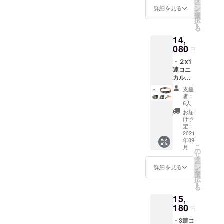
タ
ー
は本文
ン
詳細を見る
を
にてご
選
択
確認く
す
る
ださ
14,
い） ・
店主よ
080
円
り心を
・２x1
込めた
連コニ
お礼の
カルス
メール
タッズ
をお送
支援
ベルト
りいた
者：
１本。
しま
6人
・クラ
す。 ・
お届
ウド
カラー
け予
ファン
と素
定：
ディン
2021
材：表
年09
グ限定
レザー/
こ
月
特典あ
ブラッ
の
リ
り（詳
ク x ス
タ
ー
細は本
タッズ /
ン
詳細を見る
を
文にて
シル
選
択
ご確認
バー ＊
す
る
くださ
裏面ヌ
15,
い） ・
メ革 / ナ
店主よ
180
チュラ
円
り心を
ル ・送
・3連コ
込めた
料込み