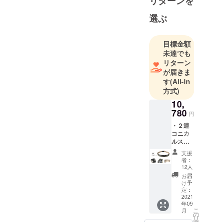
リターンを
付を行い、
Wendy's of
選ぶ
Londonなど
現地のメー
目標金額
カーとの親
未達でも
交も深い。
リターン
他にも１cm
が届きま
単位からの
す
(All-in
方式)
オリジナル
のオーダメ
10,
780
イド革ジャ
円
ンをメイン
・２連
コニカ
に運営して
ルス
おります。
タッズ
支援
ベルト
者：
１本 ・
12人
クラウ
お届
ドファ
け予
ンディ
定：
ング限
2021
年09
定特典
こ
月
あり
の
リ
（詳細