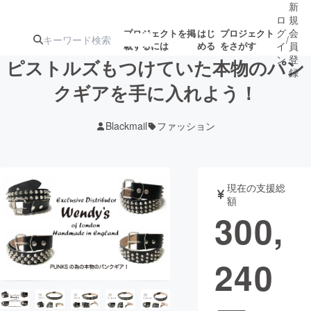
新
ロ
規
グ
会
プロジェクトを掲
はじ
プロジェクト
/
載するには
める
をさがす
イ
員
ン
登
ピストルズもつけていた本物のパン
録
クギアを手に入れよう！
人気のプロ
注目のリ
注目の新着プロ
募集終了が近いプ
もうすぐ公開
Blackmail
ファッション
ジェクト
ターン
ジェクト
ロジェクト
されます
アート・写真
音楽
現在の支援総
額
300,
テクノロジー・ガジェット
ゲーム・サ
240
映像・映画
書籍・雑誌
ビジネス・起業
チャレンジ