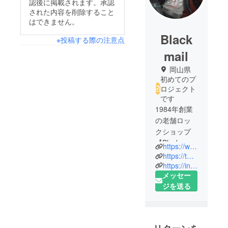
認後に掲載されます。承認
された内容を削除すること
はできません。
Black
※投稿する際の注意点
mail
岡山県
初めてのプ
ロジェクト
です
1984年創業
の老舗ロッ
クショップ
【Blackmail
https://www.tokyochaosmuseum.org
ブラックメ
https://twitter.com/yabuki4001
イル】を運
https://instagram.com/blackmailokayama?r=nametag
メッセー
営。
ジを送る
創業当初よ
り直接ロン
ドンより買