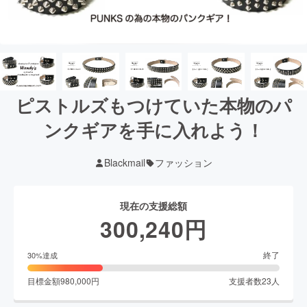
ピストルズもつけていた本物のパ
ンクギアを手に入れよう！
Blackmail
ファッション
現在の支援総額
300,240
円
終了
30
%達成
目標金額
980,000
円
支援者数
23
人