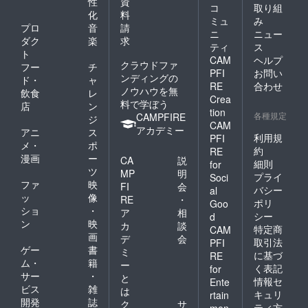
性
資
コ
取り組
化
料
ミュ
み
プロ
音
請
ニ
ニュー
ダク
楽
求
ティ
ス
ト
CAM
ヘルプ
クラウドファ
フー
チ
PFI
お問い
ンディングの
ド・
ャ
RE
合わせ
ノウハウを無
飲食
レ
Crea
料で学ぼう
店
ン
tion
各種規定
CAMPFIRE
ジ
CAM
アカデミー
アニ
ス
利用規
PFI
メ・
ポ
約
RE
漫画
ー
CA
説
細則
for
ツ
MP
明
プライ
Soci
ファ
映
FI
会
バシー
al
ッ
像
RE
・
ポリ
Goo
ショ
・
ア
相
シー
d
ン
映
カ
談
特定商
CAM
画
デ
会
取引法
PFI
ゲー
書
ミ
に基づ
RE
ム・
籍
ー
く表記
for
サー
・
と
情報セ
Ente
ビス
雑
は
キュリ
rtain
開発
誌
ク
サ
ティ方