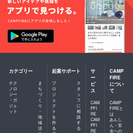
カテゴリー
起案サポート
サ
CAMP
ー
FIRE
テク
ま
プ
ス
ビ
につい
ノロ
ち
ロ
タ
ス
て
ジー
づ
ジ
ッ
・ガ
く
ェ
フ
CAM
CAMP
ジェ
り
ク
に
PFI
FIREと
ット
・
ト
相
RE
は
地
を
談
CAM
あんし
域
作
す
PFI
ん・安
活
る
る
RE
全への