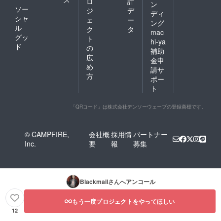
ロ
計
ン
ソー
ジ
デ
ディ
シャ
ェ
ー
ング
ル
ク
タ
mac
グッ
ト
hi-ya
ド
の
補助
広
金申
め
請サ
方
ポー
ト
「QRコード」は株式会社デンソーウェーブの登録商標です。
© CAMPFIRE,
会社概
採用情
パートナー
Inc.
要
報
募集
Blackmail
さんへアンコール
もう一度プロジェクトをやってほしい
12