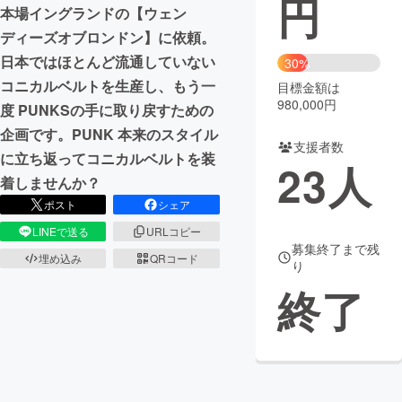
円
本場イングランドの【ウェン
まちづくり・地域活性化
ディーズオブロンドン】に依頼。
日本ではほとんど流通していない
30%
コニカルベルトを生産し、もう一
目標金額は
CAMPFIRE for Social Good
CAMPFIRE Creation
980,000円
度 PUNKSの手に取り戻すための
CAMPFIREふるさと納税
machi-ya
コミュニティ
企画です。PUNK 本来のスタイル
支援者数
に立ち返ってコニカルベルトを装
23
人
着しませんか？
ポスト
シェア
LINEで送る
URLコピー
募集終了まで残
埋め込み
QRコード
り
終了