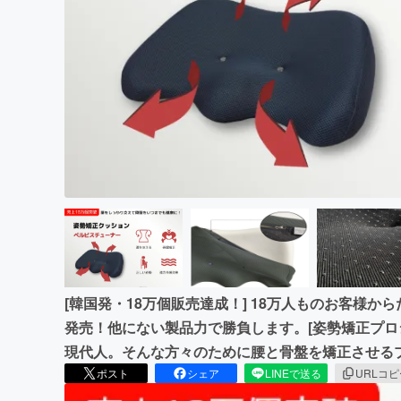
まちづくり・地域活性化
[韓国発・18万個販売達成！] 18万人ものお客様か
発売！他にない製品力で勝負します。[姿勢矯正プロジ
現代人。そんな方々のために腰と骨盤を矯正させる
ポスト
シェア
LINEで送る
URLコ