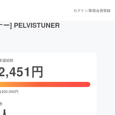
ログイン
/
新規会員登録
PELVISTUNER
うすぐ公開されます
支援総額
プロダクト
2,451
円
ファッション
スポーツ
00,000円
数
ア
ソーシャルグッド
人