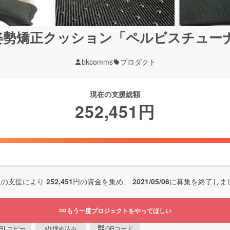
矯正クッション「ペルビスチューナー] 
bkcomms
プロダクト
現在の支援総額
252,451
円
人の支援により
252,451
円の資金を集め、
2021/05/06
に募集を終了しま
もう一度プロジェクトをやってほしい
RLコピー
埋め込み
QRコード