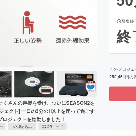
募集終
CAMPFIRE for Social Good
CAMPFIRE Creation
終
CAMPFIREふるさと納税
machi-ya
コミュニティ
このプロジェ
252,451
円の
らたくさんの声援を受け、ついにSEASON2を
ェクト] 一日の3分の1以上を座って過ごす
プロジェクトを始動しました！
ピー
埋め込み
QRコード