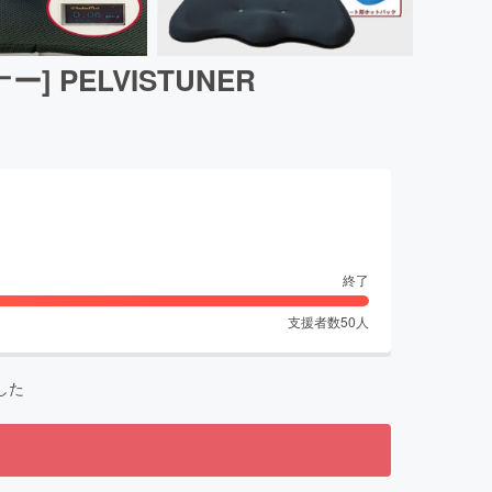
PELVISTUNER
終了
支援者数
50
人
した