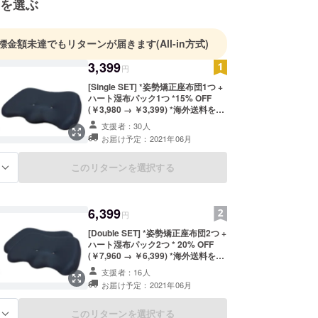
を選ぶ
標金額未達でもリターンが届きます
(All-in方式)
3,399
円
[Single SET] *姿勢矯正座布団1つ +
ハート湿布パック1つ *15% OFF
(￥3,980 → ￥3,399) *海外送料を含
む *発送開始日 2021.06~ *本プロ
支援者：30人
ジェクトは海外案件のため日本消費
お届け予定：2021年06月
税が発生しません。
このリターンを選択する
る
6,399
円
[Double SET] *姿勢矯正座布団2つ +
ハート湿布パック2つ * 20% OFF
(￥7,960 → ￥6,399) *海外送料を含
む *発送開始日 2021.06~ *本プロ
支援者：16人
ジェクトは海外案件のため日本消費
お届け予定：2021年06月
税が発生しません。
このリターンを選択する
る