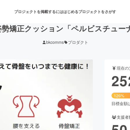
プロジェクトを掲載するには
はじめる
プロジェクトをさがす
矯正クッション「ペルビスチューナー] 
bkcomms
プロダクト
注目のリターン
注目の新着プロジェクト
募集終了が近いプロジェクト
も
現在の
音楽
舞台・パフォーマンス
25
ゲーム・サービス開発
フード・飲食店
126%
書籍・雑誌出版
アニメ・漫画
目標金額は2
支援者
チャレンジ
ビューティー・ヘルスケ
50