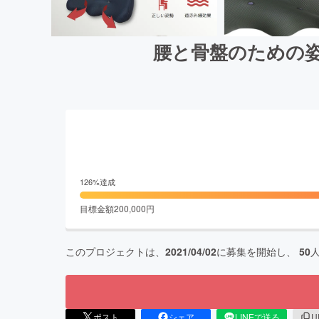
腰と骨盤のための姿勢
126
%達成
目標金額
200,000
円
このプロジェクトは、
2021/04/02
に募集を開始し、
50
ポスト
シェア
LINEで送る
U