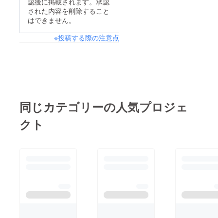
認後に掲載されます。承認
切に思い合ってるって
された内容を削除すること
こと♡ そこには互い
はできません。
の信頼感があり、揺る
※投稿する際の注意点
ぎない愛があり、人の
ために動ける力がある
(*^ω^*) 私もそんな素
敵な人、素敵な家族作
りたいと思った♪ ( ´▽
｀) ブログ更新したの
同じカテゴリーの人気プロジェ
でまた見てください
クト
♪↓http://maririn1222.
hatenadiary.jp/ #家族#
日本一周中支援金で生
活#思いやりが大切#大
阪曽根崎
#Diningbarface#最安
値face#完全個室face#
タイバンコク#帰国子