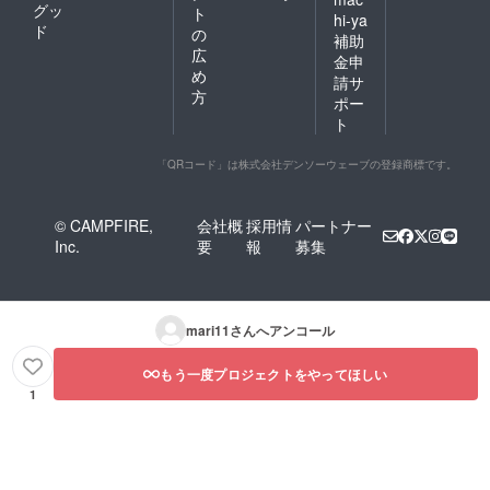
グッ
ト
hi-ya
ド
の
補助
広
金申
め
請サ
方
ポー
ト
「QRコード」は株式会社デンソーウェーブの登録商標です。
© CAMPFIRE,
会社概
採用情
パートナー
Inc.
要
報
募集
mari11
さんへアンコール
もう一度プロジェクトをやってほしい
1