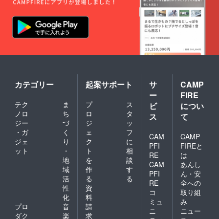
カテゴリー
起案サポート
サ
CAMP
ー
FIRE
テク
ま
プ
ス
ビ
につい
ノロ
ち
ロ
タ
ス
て
ジー
づ
ジ
ッ
・ガ
く
ェ
フ
CAM
CAMP
ジェ
り
ク
に
PFI
FIREと
ット
・
ト
相
RE
は
地
を
談
CAM
あんし
域
作
す
PFI
ん・安
活
る
る
RE
全への
性
資
コ
取り組
化
料
ミュ
み
プロ
音
請
ニ
ニュー
ダク
楽
求