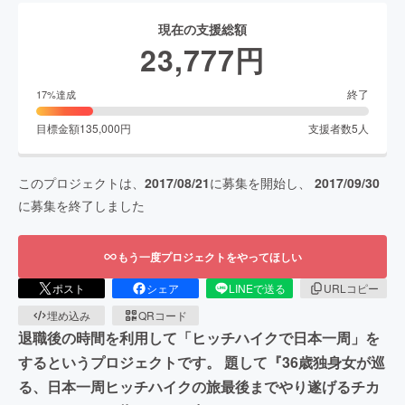
現在の支援総額
23,777
円
終了
17
%達成
目標金額
135,000
円
支援者数
5
人
このプロジェクトは、
2017/08/21
に募集を開始し、
2017/09/30
に募集を終了しました
もう一度プロジェクトをやってほしい
ポスト
シェア
LINEで送る
URLコピー
埋め込み
QRコード
退職後の時間を利用して「ヒッチハイクで日本一周」を
するというプロジェクトです。 題して『36歳独身女が巡
る、日本一周ヒッチハイクの旅最後までやり遂げるチカ