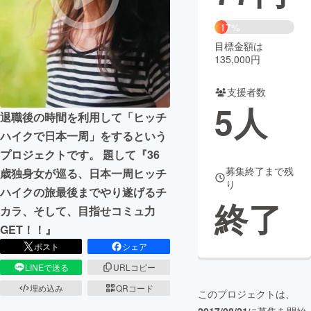
まちづくり・地域活性化
17%
目標金額は
135,000円
CAMPFIRE for Social Good
CAMPFIRE Creation
CAMPFIREふるさと納税
machi-ya
コミュニティ
支援者数
5
人
退職後の時間を利用して「ヒッチ
ハイクで日本一周」をするという
プロジェクトです。 題して『36
募集終了まで残
歳独身女が巡る、日本一周ヒッチ
り
ハイクの旅最後までやり遂げるチ
終了
カラ、そして、目指せコミュ力
GET！！』
ポスト
シェア
LINEで送る
URLコピー
埋め込み
QRコード
このプロジェクトは、