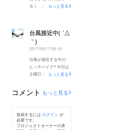
さい ↓
る！ この旅で出会っ
もっと見る
http://maririn1222.hat
た新しい方々もいる
enadiary.jp/
(o^^o) 日々の奮闘ぶ
りをブログで記載して
台風接近中( ´△
るので、また見てくだ
｀)
さい‼️
2017/09/17 09:18
http://maririn1222.hat
enadiary.jp/
台風が接近する中の
ヒッチハイク‼️ 今日は
土曜日で人も多いが、
もっと見る
ファミリー層も多く、
ヒッチハイクは少し苦
コメント
もっと見る
戦_(┐「ε:)_ でも、今
回の旅で感じたこと。
ご夫婦、ご家族、カッ
投稿するには
ログイン
が
プルみなさんお互いの
必要です。
パートナーをとても大
プロジェクトオーナーの承