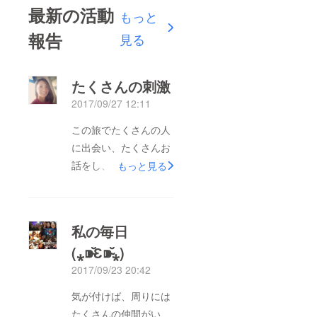
最新の活動
もっと
報告
見る
たくさんの刺激
2017/09/27 12:11
この旅でたくさんの人
に出会い、たくさんお
話をし、たくさんの刺
もっと見る
激を受けてます‼️ そ
して、今感じてるこ
と。 何に対しても
私の毎日
『感謝』するという気
(⁎⁍̴̆Ɛ⁍̴̆⁎)
持ちを常に大切に持つ
2017/09/23 20:42
ということ(*´∀｀*) ブ
ログも更新していって
気が付けば、周りには
るので、ぜひ見てくだ
たくさんの仲間がい