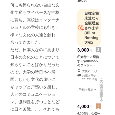
何にも縛られない自由な文
化で私もマイペースな性格
目標金額
未達なら
に育ち、高校はインターナ
全額返金
ショナルの学校にも行き、
されます
(All-or-
様々な文化の人達と触れ
Nothing
合ってきました。
方式)
ただ、日本人なのにあまり
3,000
円
日本の文化のことについて
①旅行中に配信
するyoutubeへ
知らないことばかりだった
のクレジット ②
コミュ力アップ
ので、大学の時日本へ帰
支援者：2人
を目標に日本一
お届け予定：
周をした神田ま
国。しかし文化の違いに
こ
2017年10月
の
りのコミュ力を
リ
タ
体験できる！サ
ギャップと戸惑いを感じ、
ー
ン
ンクスメール
詳細を見る
を
人とのコミュニケーショ
選
択
す
る
ン、協調性を持つことなど
4,000
円
に日々苦戦。。。それでも
4,000円：①②＋