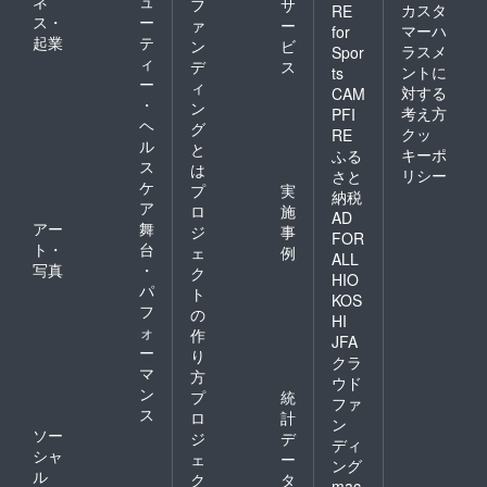
ネ
ュ
フ
サ
カスタ
RE
ス・
ー
ァ
ー
マーハ
for
起業
テ
ン
ビ
ラスメ
Spor
ィ
デ
ス
ントに
ts
ー
ィ
対する
CAM
・
ン
考え方
PFI
ヘ
グ
クッ
RE
ル
と
キーポ
ふる
ス
は
リシー
さと
ケ
プ
実
納税
ア
ロ
施
AD
アー
舞
ジ
事
FOR
ト・
台
ェ
例
ALL
写真
・
ク
HIO
パ
ト
KOS
フ
の
HI
ォ
作
JFA
ー
り
クラ
マ
方
ウド
ン
プ
統
ファ
ス
ロ
計
ン
ソー
ジ
デ
ディ
シャ
ェ
ー
ング
ル
ク
タ
mac