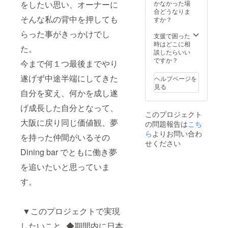
をしたい思い、オーナーに
かなかった場
合どうなりま
そんな私の背中を押しても
すか？
らった事がきっかけでし
支援で困った
時はどこに相
た。
談したらいい
ですか？
今まで何１つ最後までやり
遂げず中途半端にしてきた
ヘルプページを
見る
自分を変え、何かを成し遂
げ成長した自分となって、
このプロジェクト
大阪に戻り同じ価値観、夢
の問題報告は
こち
ら
よりお問い合わ
を持った仲間がいるその
せください
Dining bar でともに働き夢
を追いたいと思っていま
す。
▼このプロジェクトで実現
したいこと ◆期間内に日本