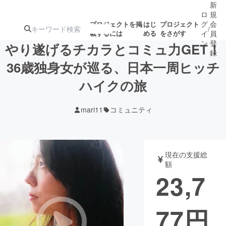
新
ロ
規
グ
会
プロジェクトを掲
はじ
プロジェクト
/
載するには
める
をさがす
イ
員
ン
登
やり遂げるチカラとコミュ力GET！
録
36歳独身女が巡る、日本一周ヒッチ
ハイクの旅
人気のプロ
注目のリ
注目の新着プロ
募集終了が近いプ
もうすぐ公開
ジェクト
ターン
ジェクト
ロジェクト
されます
mari11
コミュニティ
アート・写真
音楽
現在の支援総
テクノロジー・ガジェット
ゲーム・サ
額
23,7
映像・映画
書籍・雑誌
77
円
ビジネス・起業
チャレンジ