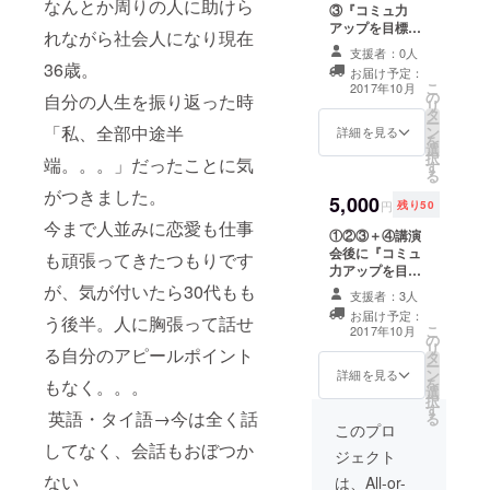
なんとか周りの人に助けら
③『コミュ力
アップを目標に
れながら社会人になり現在
日本一周をした
支援者：0人
神田まりと旅仲
36歳。
お届け予定：
間とのコラボ
こ
2017年10月
の
トークライブ』
自分の人生を振り返った時
リ
タ
への出席券（遠
ー
「私、全部中途半
ン
方の方は講演会
詳細を見る
を
選
動画配信パス
択
端。。。」だったことに気
す
ワードを送信し
る
ます。）
がつきました。
5,000
円
残り50
今まで人並みに恋愛も仕事
①②③＋④講演
会後に『コミュ
も頑張ってきたつもりです
力アップを目標
に日本一周をし
が、気が付いたら30代もも
支援者：3人
た神田まりのコ
お届け予定：
う後半。人に胸張って話せ
ミュ力を体験で
こ
2017年10月
の
きるお茶会』へ
リ
る自分のアピールポイント
タ
の出席券（遠方
ー
ン
の方はskypeで
詳細を見る
を
もなく。。。
選
出席してくださ
択
す
い♪）
英語・タイ語→今は全く話
る
このプロ
してなく、会話もおぼつか
ジェクト
ない
は、All-or-