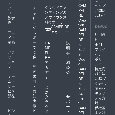
ティ
ス
ト
CAM
ヘルプ
クラウドファ
フー
チ
PFI
お問い
ンディングの
ド・
ャ
RE
合わせ
ノウハウを無
飲食
レ
Crea
料で学ぼう
店
ン
tion
各種規定
CAMPFIRE
ジ
CAM
アカデミー
アニ
ス
利用規
PFI
メ・
ポ
約
RE
漫画
ー
CA
説
細則
for
ツ
MP
明
プライ
Soci
ファ
映
FI
会
バシー
al
ッ
像
RE
・
ポリ
Goo
ショ
・
ア
相
シー
d
ン
映
カ
談
特定商
CAM
画
デ
会
取引法
PFI
ゲー
書
ミ
に基づ
RE
ム・
籍
ー
く表記
for
サー
・
と
情報セ
Ente
ビス
雑
は
キュリ
rtain
開発
誌
ク
サ
ティ方
men
出
ラ
ポ
針
t
版
ウ
ー
反社基
CAM
ビジ
ビ
ド
ト
本方針
PFI