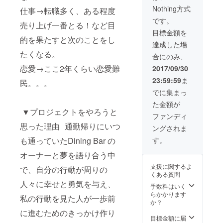
Nothing方式
仕事→転職多く、ある程度
です。
売り上げ一番とる！など目
目標金額を
的を果たすと次のことをし
達成した場
たくなる。
合にのみ、
恋愛→ここ2年くらい恋愛難
2017/09/30
23:59:59
ま
民。。。
でに集まっ
た金額が
▼プロジェクトをやろうと
ファンディ
思った理由 通勤帰りにいつ
ングされま
も通っていたDining Bar の
す。
オーナーと夢を語り合う中
支援に関するよ
で、自分の行動が周りの
くある質問
人々に幸せと勇気を与え、
手数料はいく
らかかります
私の行動を見た人が一歩前
か？
に進むためのきっかけ作り
目標金額に届