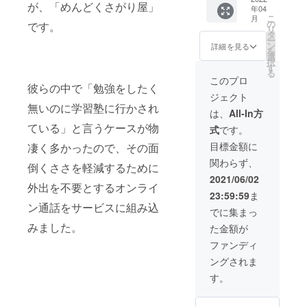
ご記入
が、「めんどくさがり屋」
年04
くださ
レート
くださ
こ
月
い。
サイト
い。
の
です。
リ
とラン
タ
ー
ディン
ン
詳細を見る
を
グペー
選
択
ジの2サ
す
る
イトで
このプロ
彼らの中で「勉強をしたく
掲載さ
ジェクト
せて頂
無いのに学習塾に行かされ
きま
は、
All-In方
す。 ※
ている」と言うケースが物
式
です。
支援
時、必
目標金額に
凄く多かったので、その面
ず備考
関わらず、
欄にご
倒くささを軽減するために
希望の
2021/06/02
外出を不要とするオンライ
お名前
23:59:59
ま
と掲載
ン通話をサービスに組み込
する
でに集まっ
URLを
みました。
た金額が
ご記入
くださ
ファンディ
い。
ングされま
す。