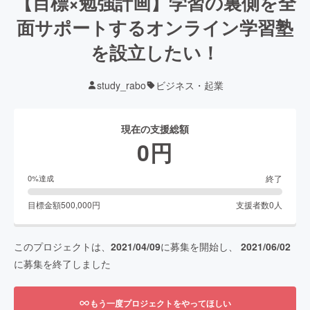
【目標×勉強計画】学習の裏側を全
面サポートするオンライン学習塾
を設立したい！
study_rabo
ビジネス・起業
現在の支援総額
0
円
終了
0
%達成
目標金額
500,000
円
支援者数
0
人
このプロジェクトは、
2021/04/09
に募集を開始し、
2021/06/02
に募集を終了しました
もう一度プロジェクトをやってほしい