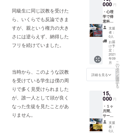
意科目
000
円
を作る
同級生に同じ説教を受けた
・心理
方法」
学で得
は4000
ら、いくらでも反論できま
意科目
文字程
を作る
度の文
すが、親という権力の大き
支援
方法＋
章で作
者：
３ヶ月
さには逆らえず、納得した
成され
0人
で偏差
ており
お届
フリを続けていました。
値52か
ます。
け予
ら65に
定：
上げた
2021
年09
勉強法
こ
月
（環境
の
リ
の作り
タ
当時から、このような説教
ー
方な
ン
詳細を見る
を
ど）を
選
を受けている学生は僕の周
択
まとめ
す
る
たPDF
りで多く見受けられました
15,
を送ら
が、誰一人として頭が良く
せて頂
000
円
きま
なった生徒を見たことがあ
・１ヶ
す。
月間、
※「心理
りません。
サービ
学で得
ス開始
意科目
支援
より先
を作る
者：
に授業
方法」
0人