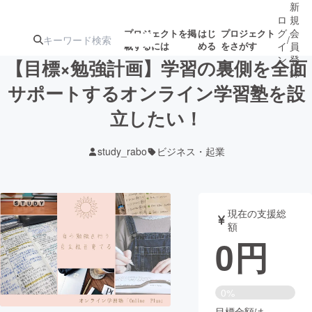
新
ロ
規
グ
会
プロジェクトを掲
はじ
プロジェクト
/
載するには
める
をさがす
イ
員
ン
登
【目標×勉強計画】学習の裏側を全面
録
サポートするオンライン学習塾を設
立したい！
人気のプロ
注目のリ
注目の新着プロ
募集終了が近いプ
もうすぐ公開
ジェクト
ターン
ジェクト
ロジェクト
されます
study_rabo
ビジネス・起業
アート・写真
音楽
現在の支援総
テクノロジー・ガジェット
ゲーム・サ
額
0
円
映像・映画
書籍・雑誌
0%
ビジネス・起業
チャレンジ
目標金額は