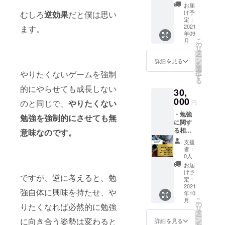
を受け
「３ヶ
お届
ること
月で偏
け予
むしろ
逆効果
だと僕は思い
ができ
差値52
定：
ます。
2021
ます。
から65
年09
（週に1
に上げ
こ
月
回・1時
た勉強
の
リ
間）
法」は
タ
ー
【サー
4000文
ン
詳細を見る
を
ビス内
字程度
選
択
やりたくないゲームを強制
容】 週
の文章
す
る
に一回
で作成
的にやらせても成長しない
30,
スカイ
されて
プ通話
000
おりま
のと同じで、
やりたくない
円
にて授
す。
・勉強
業を行
勉強を強制的にさせても無
に関す
いま
る相談
意味なのです。
す。ま
（1時
た、
支援
間） ・
１ヶ月
者：
通話
の勉強
0人
後、解
計画書
お届
決策を
の作成
け予
ですが、逆に考えると、勉
まとめ
や、確
定：
たPDF
2021
認テス
強自体に興味を持たせ、や
年10
をお渡
トも実
こ
月
ししま
施しま
の
りたくなれば必然的に勉強
リ
す。 ・
す。
タ
ー
利用し
に向き合う姿勢は変わると
ン
詳細を見る
を