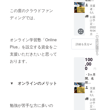
とめた
程度）
（ニッ
PDFを
支援
クネー
お渡し
者：
この度のクラウドファン
ム可）
しま
0人
会社や
す。
ディングでは、
お届
SNSの
※「利用
け予
URLを
した参
定：
コーポ
2022
考書や
年04
レート
各教科
こ
月
サイト
の勉強
の
リ
オンライン学習塾「Online
とラン
法」に
タ
ー
ディン
関する
ン
詳細を見る
を
Plus」を設立する資金をご
グペー
PDFは
選
択
ジの2サ
2000文
す
支援いただきたいと思って
る
イトで
字程度
100
掲載さ
で作成
おります。
せて頂
,00
されて
きま
おりま
0
円
す。 ※
す。」
支援
・3ヶ月
※支援
時、必
間、名
時、必
ず備考
前
▼
オンラインのメリット
ず備考
欄にご
（ニッ
欄にご
支援
希望の
クネー
希望の
者：
お名前
ム可）
お名前
0人
と掲載
会社や
と掲載
お届
する
SNSの
する
け予
勉強が苦手な方に多いの
URLを
URLを
URLを
定：
ご記入
コーポ
2022