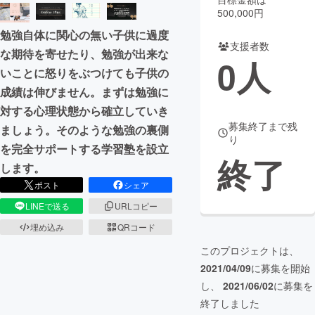
500,000円
まちづくり・地域活性化
勉強自体に関心の無い子供に過度
支援者数
な期待を寄せたり、勉強が出来な
0
人
CAMPFIRE for Social Good
CAMPFIRE Creation
いことに怒りをぶつけても子供の
CAMPFIREふるさと納税
machi-ya
コミュニティ
成績は伸びません。まずは勉強に
対する心理状態から確立していき
募集終了まで残
ましょう。そのような勉強の裏側
り
を完全サポートする学習塾を設立
終了
します。
ポスト
シェア
LINEで送る
URLコピー
埋め込み
QRコード
このプロジェクトは、
2021/04/09
に募集を開始
し、
2021/06/02
に募集を
終了しました