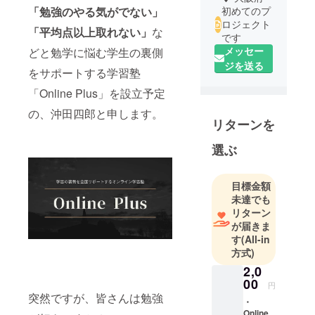
「勉強のやる気がでない」
初めてのプ
ロジェクト
「平均点以上取れない」
な
です
メッセー
どと勉学に悩む学生の裏側
ジを送る
をサポートする学習塾
「Online Plus」を設立予定
の、沖田四郎と申します。
リターンを
選ぶ
目標金額
未達でも
リターン
が届きま
す
(All-in
方式)
2,0
00
円
突然ですが、皆さんは勉強
・
Online