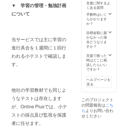
支援に関するよ
▼
学習の管理・勉強計画
くある質問
について
手数料はいく
らかかります
か？
目標金額に届
かなかった場
当サービスでは主に学習の
合どうなりま
すか？
進行具合を１週間に１回行
われる小テストで確認しま
支援で困った
時はどこに相
す。
談したらいい
ですか？
ヘルプページを
見る
他社の学習教材でも同じよ
うなテストは存在します
このプロジェクト
の問題報告は
こち
が、Online Plusでは、小テ
ら
よりお問い合わ
ストの採点及び監視を保護
せください
者に任せます。