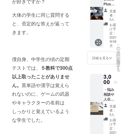
が好きですか？
Plusを
応援し
支援
たい。
大体の学生に同じ質問する
者：
・勉強
0人
と、否定的な答えが返って
に対す
お届
る自主
け予
きます。
性を持
定：
たせた
2021
年09
い。
こ
月
（支援
の
リ
者の方
タ
ー
にはお
ン
詳細を見る
僕自身、中学生の頃の定期
を
礼の
選
択
メール
テストでは、
５教科で300点
す
る
を送ら
3,0
以上取ったことがありませ
せて頂
きま
00
円
ん。
英単語や漢字は覚えら
す）
・悩み
れないのに、ゲームの武器
相談や
人生相
やキャラクターの名前は
談（15
支援
分）
しっかりと覚えているよう
者：
【手
0人
順】 ①
な学生でした。
お届
メール
け予
アドレ
定：
スに
2021