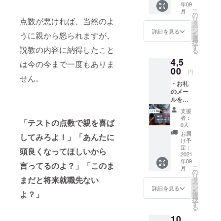
年09
Skype
こ
月
IDを送
の
リ
点数が悪ければ、当然のよ
らせて
タ
ー
頂きま
ン
詳細を見る
うに親から怒られますが、
を
す。 ②
選
択
日時調
す
説教の内容に納得したこと
る
整を行
4,5
いま
は今の今まで一度もありま
す。 ③
00
円
通話開
せん。
・お礼
始。 ※
のメー
日程調
ルを送
整は
らせて
2021年
支援
頂きま
8月以降
者：
「テストの点数で親を喜ば
す。 ・
になり
0人
心理学
ます。
お届
してみろよ！」「あんたに
で得意
け予
科目を
定：
頭良くなってほしいから
作る方
2021
年09
法をま
言ってるのよ？」「このま
こ
月
とめた
の
リ
PDFを
まだと将来就職先ない
タ
ー
お渡し
ン
詳細を見る
を
よ？」
しま
選
択
す。
す
る
※「心理
10,
学で得