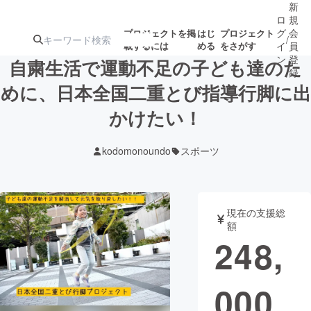
新
ロ
規
グ
会
プロジェクトを掲
はじ
プロジェクト
/
載するには
める
をさがす
イ
員
ン
登
自粛生活で運動不足の子ども達のた
録
めに、日本全国二重とび指導行脚に出
かけたい！
人気のプロ
注目のリ
注目の新着プロ
募集終了が近いプ
もうすぐ公開
ジェクト
ターン
ジェクト
ロジェクト
されます
kodomonoundo
スポーツ
アート・写真
音楽
現在の支援総
テクノロジー・ガジェット
ゲーム・サ
額
248,
映像・映画
書籍・雑誌
000
ビジネス・起業
チャレンジ