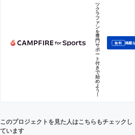
ツ
ク
ラ
フ
ァ
ン
を
専
門
掲載
無料
サ
ポ
ー
ト
付
き
で
始
め
よ
う
！
このプロジェクトを見た人はこちらもチェックし
ています