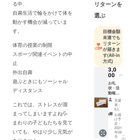
る中、
リターンを
大学まで体
育会運動部
自粛生活で輪をかけて体を
選ぶ
に所属。卒
動かす機会が減っていま
業後は消防
す。
目標金額
士として勤
未達でも
務していた
リターン
体育の授業の制限
が、家族の
が届きま
体調不良を
スポーツ関連イベントの中
す
(All-in
キッカケ
方式)
止
に、健康の
3,0
外出自粛
ための運動
00
円
遊ぶときにもソーシャル
理論を学び
お礼
はじめる。
状・活
ディスタンス
動報告
それが原点
書の送
支援
となり、
付
これでは、ストレスが溜
者：
「楽しい運
6人
まってしまいますよね💦
お届
動から健康
け予
まわりの子どもたちを見て
を身につけ
定：
2021
る」大切さ
いても、やはり少し元気が
年09
に気がつ
こ
月
の