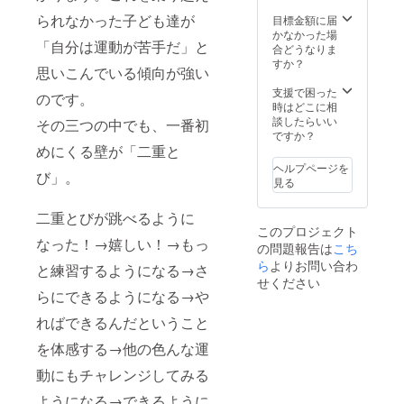
られなかった子ども達が
目標金額に届
かなかった場
「自分は運動が苦手だ」と
合どうなりま
すか？
思いこんでいる傾向が強い
支援で困った
のです。
時はどこに相
談したらいい
その三つの中でも、一番初
ですか？
めにくる壁が「二重と
ヘルプページを
び」。
見る
二重とびが跳べるように
このプロジェクト
なった！→嬉しい！→もっ
の問題報告は
こち
ら
よりお問い合わ
と練習するようになる→さ
せください
らにできるようになる→や
ればできるんだということ
を体感する→他の色んな運
動にもチャレンジしてみる
ようになる→できるように