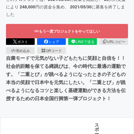
により
248,000
円の資金を集め、
2021/05/30
に募集を終了しま
した
もう一度プロジェクトをやってほしい
ポスト
シェア
LINEで送る
URLコピー
埋め込み
QRコード
自粛モードで元気がない子どもたちに笑顔と自信を！！
社会的距離を保てる縄跳びは、今の時代に最適の運動で
す。「二重とび」が跳べるようになったときの子どもの
本当の笑顔で日本中を元気にしたい。「二重とび」が跳
べるようになるコツと楽しく基礎運動ができる方法を伝
授するための日本全国行脚第一弾プロジェクト！
ス
ポ
ー