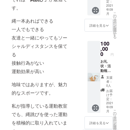
リジナ
定：
ラム提供、
ルTシャ
2021
す。
年09
ツ１
学校特別指
こ
月
枚・オ
の
導、指導者
リ
ンライ
縄一本あればできる
タ
ー
養成などの
ン指導
ン
詳細を見る
を
一人でもできる
による
活動をして
選
択
トレー
す
いる。
る
友達と一緒にやってもソー
ニング
100
チケッ
シャルディスタンスを保て
ト１枚
,00
0
る
円
取得ライセ
お礼
ンス
接触行為がない
状・活
CrossFit
運動効果が高い
動報告
Level1
書の送
支援
付・ 二
CrossFit
者：
地味ではありますが、魅力
重とび
0人
Level2
マス
お届
的なスポーツです。
CrossFit
ターオ
け予
リジナ
定：
Kids
ルTシャ
2021
私が指導している運動教室
CrossFit
年09
ツ１
こ
月
枚・１
Endurance
の
でも、縄跳びを使った運動
リ
か月間
タ
ケンハラク
ー
のパー
を積極的に取り入れていま
ン
詳細を見る
を
マ300時間特
ソナル
選
択