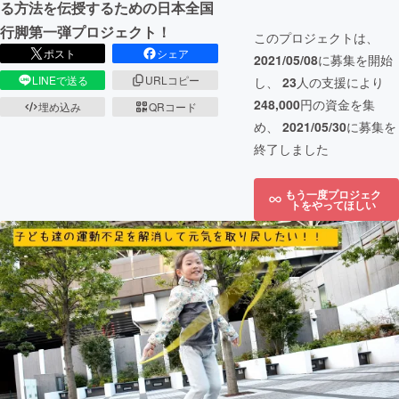
る方法を伝授するための日本全国
行脚第一弾プロジェクト！
このプロジェクトは、
ポスト
シェア
2021/05/08
に募集を開始
LINEで送る
URLコピー
し、
23
人の支援により
248,000
円の資金を集
埋め込み
QRコード
め、
2021/05/30
に募集を
終了しました
もう一度プロジェク
トをやってほしい