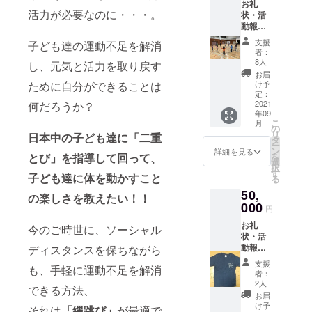
動が苦手な
お礼
活力が必要なのに・・・。
状・活
子は「好
動報告
き」に、得
書の送
支援
子ども達の運動不足を解消
意な子は
付・オ
者：
ンライ
「もっと向
8人
し、元気と活力を取り戻す
ン指導
お届
上する」、
による
ために自分ができることは
け予
基礎運動能
トレー
定：
ニング
2021
何だろうか？
力を発達さ
年09
チケッ
せるファン
こ
月
ト１枚
の
リ
日本中の子ども達に「二重
（使用
クショナル
タ
ー
期限・
ン
詳細を見る
トレーニン
とび」を指導して回って、
を
２０２
選
択
グを指導。
２年３
す
子ども達に体を動かすこと
る
月末）
現在は、東
50,
の楽しさを教えたい！！
京を拠点と
000
円
して、運動
お礼
今のご時世に、ソーシャル
教室やパー
状・活
ソナルト
動報告
ディスタンスを保ちながら
書の送
レーニン
支援
も、手軽に運動不足を解消
付・二
者：
グ、クラブ
重とび
2人
できる方法、
チームへの
マス
お届
ターオ
け予
運動プログ
それは
「縄跳び」
が最適で