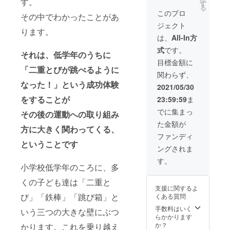
す。
トレー
別指導者養
す
る
ニング
このプロ
成講座
その中でわかったことがあ
メ
ジェクト
（Ashtanga
ニュー
ります。
作成
Yoga）
は、
All-In方
（オン
式
です。
ライン
それは、低学年のうちに
３０分
目標金額に
指導１
「二重とび
が跳べるように
関わらず、
回つ
なった！」という成功体験
き）
2021/05/30
をすることが
23:59:59
ま
でに集まっ
その後の運動への取り組み
た金額が
方に大きく関わってくる、
ファンディ
ということです
ングされま
す。
小学校低学年のころに、多
くの子ども達は「二重と
支援に関するよ
び」「鉄棒」「跳び箱」と
くある質問
手数料はいく
いう三つの大きな壁にぶつ
らかかります
か？
かります。これを乗り越え