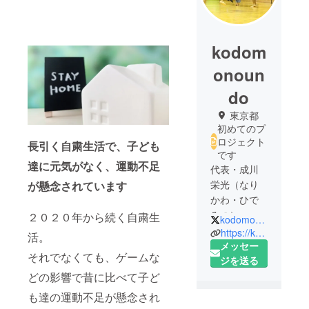
kodom
onoun
do
東京都
初めてのプ
ロジェクト
長引く自粛生活で、子ども
です
達に元気がなく、運動不足
代表・成川
栄光（なり
が懸念されています
かわ・ひで
みつ）
２０２０年から続く自粛生
kodomoundo
小・中学生
https://kodomonoundo.com/
活。
専門の運動
メッセー
それでなくても、ゲームな
コーチ。
ジを送る
1976年、東
どの影響で昔に比べて子ど
京都に生ま
も達の運動不足が懸念され
れる。