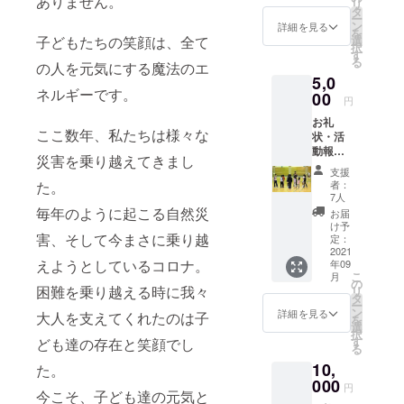
ありません。
リ
く。子ども
タ
ー
ン
詳細を見る
のころから
を
子どもたちの笑顔は、全て
選
「楽しい運
択
す
る
の人を元気にする魔法のエ
動」を経験
5,0
することで
ネルギーです。
00
円
「運動が好
お礼
きになる」
ここ数年、私たちは様々な
状・活
環境を作る
動報告
災害を乗り越えてきまし
書の送
ため、小・
支援
付・二
た。
者：
中学生専門
重とび
7人
の運動コー
ができ
毎年のように起こる自然災
お届
るよう
チとして活
け予
害、そして今まさに乗り越
になる
定：
動。
１０ス
2021
えようとしているコロナ。
年09
カラダが成
テップ
こ
月
冊子
の
長時期にあ
困難を乗り越える時に我々
リ
タ
る小・中学
ー
ン
詳細を見る
大人を支えてくれたのは子
を
生だからこ
選
択
す
ども達の存在と笑顔でし
そ基礎が重
る
要という理
10,
た。
000
念から、運
円
今こそ、子ども達の元気と