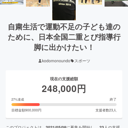
自粛生活で運動不足の子ども達の
ために、日本全国二重とび指導行
脚に出かけたい！
kodomonoundo
スポーツ
現在の支援総額
248,000
円
終了
27
%達成
目標金額
900,000
円
支援者数
23
人
このプロジェクトは、
2021/05/08
に募集を開始し、
23
人の支援