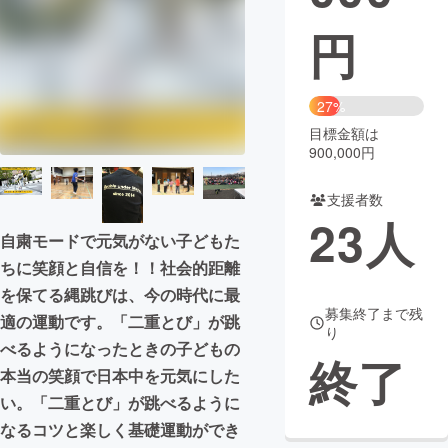
円
まちづくり・地域活性化
CAMPFIRE for Social Good
CAMPFIRE Creation
27%
CAMPFIREふるさと納税
machi-ya
コミュニティ
目標金額は
900,000円
支援者数
23
人
自粛モードで元気がない子どもた
ちに笑顔と自信を！！社会的距離
を保てる縄跳びは、今の時代に最
募集終了まで残
適の運動です。「二重とび」が跳
り
べるようになったときの子どもの
終了
本当の笑顔で日本中を元気にした
い。「二重とび」が跳べるように
なるコツと楽しく基礎運動ができ