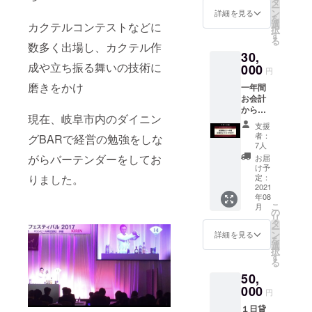
タ
ー
支援者
ン
詳細を見る
を
様の好
選
カクテルコンテストなどに
択
みをお
す
る
伺いし
数多く出場し、カクテル作
30,
て、年
成や立ち振る舞いの技術に
間1000
000
円
杯以上
磨きをかけ
一年間
のお酒
お会計
を飲む
から
バーテ
現在、岐阜市内のダイニン
20%OF
ンダー
支援
Fカード
（ソム
者：
グBARで経営の勉強をしな
【営業
リエ）
7人
開始よ
がチョ
がらバーテンダーをしてお
お届
り一年
イスし
け予
間お会
たもの
定：
りました。
計から
2021
をボト
年08
２０%
ルキー
こ
月
割引し
プいた
の
リ
ます】
しま
タ
ー
・ご来
す】 ※
ン
詳細を見る
を
店時に
ボトル
選
択
カード
キープ
す
る
をご提
チケッ
50,
示くだ
トの期
さい。
000
限、営
円
・クー
業開始
１日貸
ポン
より一