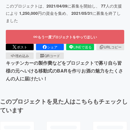
このプロジェクトは、
2021/04/09
に募集を開始し、
77
人の支援
により
1,250,000
円の資金を集め、
2021/05/31
に募集を終了し
ました
もう一度プロジェクトをやってほしい
ポスト
シェア
LINEで送る
URLコピー
埋め込み
QRコード
キッチンカーの製作費などをプロジェクトで募り自ら皆
様の元へいける移動式のBARを作りお酒の魅力をたくさ
んの人に届けたい！
このプロジェクトを見た人はこちらもチェックし
ています