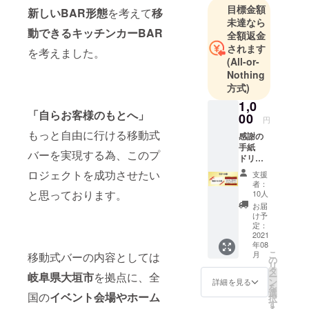
目標金額
新しいBAR形態
を考えて
移
古屋市内の
未達なら
一流ホテル
動できるキッチンカーBAR
全額返金
でバーテン
されます
を考えました。
ダーとして4
(All-or-
年間実務経
Nothing
方式)
験を積みな
がら
1,0
「自らお客様のもとへ」
00
円
カクテルコ
もっと自由に行ける移動式
感謝の
手紙
ンテストな
バーを実現する為、このプ
ドリン
どに数多く
クチ
ロジェクトを成功させたい
支援
出場し、カ
ケット
者：
１枚
と思っております。
クテル作成
10人
【心を
お届
や立ち振る
込めた
け予
舞いの技術
感謝の
定：
手紙
2021
に磨きをか
年08
と、ド
こ
け
月
移動式バーの内容としては
リンク
の
リ
チケッ
タ
岐阜県大垣市
を拠点に、全
ー
トを郵
ン
詳細を見る
現在、岐阜
を
送いた
選
国の
イベント会場や
ホーム
択
市内のダイ
しま
す