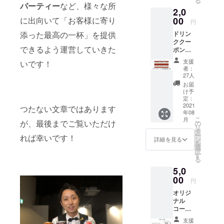
る
す】 ※
ニングBAR
パーティー
など、様々な所
2,0
ドリン
で経営の勉
クチ
00
に出向いて「お客様に寄り
円
強をしなが
ケット
ドリン
添った最高の一杯」を提供
有効期
らバーテン
ククー
限 営
できるよう運営していきた
ダーをして
ポン６
業開始
枚【郵
から一
おります。
支援
いです！
送にて
年間。
者：
クーポ
27人
・資格
ン券を
お届
お届け
け予
しま
定：
「HBAバー
す】
2021
つたない文章ではあります
年08
クーポ
テンダー」
こ
月
ン券有
が、最後までご覧いただけ
の
ホテルバー
リ
効期
タ
ー
メンズ協会
れば幸いです！
限 営
ン
詳細を見る
を
業開始
選
認定
択
から一
す
る
年間。
5,0
「レストラ
00
ンサービス
円
技能士２
オリジ
ナル
級」国家資
コース
格
ター１
支援