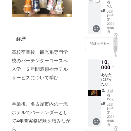
枚を郵
者：
送致し
5人
「J.S.Aワイ
ます！
お届
ンソムリ
【ご持
け予
参いた
エ」日本ソ
定：
だくと
2021
ムリエ協会
年08
いつで
こ
月
認定
も
の
リ
ファー
・
経歴
タ
ー
ストド
ン
詳細を見る
・趣味
を
リンク
選
択
高校卒業後、観光系専門学
読書や食
を１杯
す
る
提供致
べ歩き、た
校のバーテンダーコースへ
10,
しま
まにキャン
す】
000
円
入学、２年間酒類やホテル
プなどアウ
あなた
サービスについて学び
トドアな遊
にぴっ
びが好きで
たりに
のウイ
す♪
支援
スキー
者：
かワイ
22人
ンをボ
卒業後、名古屋市内の一流
お届
トル
け予
ホテルでバーテンダーとし
キープ
定：
致しま
2021
て4年間実務経験を積みなが
年08
す！
こ
月
【メー
の
ら
リ
ルにて