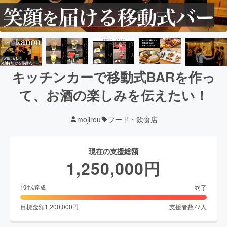
キッチンカーで移動式BARを作っ
て、お酒の楽しみを伝えたい！
mojirou
フード・飲食店
現在の支援総額
1,250,000
円
終了
104
%達成
目標金額
1,200,000
円
支援者数
77
人