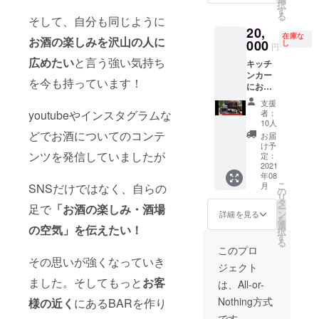
択
交通費
として
す
る
を含ん
大きく
そして、自分も同じように
20,
だ額を
宣伝さ
在庫な
お酒の楽しみを沢山の人に
記載し
せてい
000
し
円
ており
ただき
広めたい
と言う強い気持ち
キッチ
ます。
ます】
ンカー
（北海
・営業
を今も持っています！
にお名
道、沖
開始か
前ペイ
縄など
ら一年
支援
ント
車のみ
間お会
者：
youtubeやインスタグラムな
【作成
で移動
計より
10人
した
するの
50%OF
どでお酒についてのコンテ
お届
キッチ
が困難
F ※支援
け予
ンかー
ンツを発信していましたが
な場合
時、必
定：
に支援
2021
別途料
ず備考
年08
者様の
金がか
欄にご
こ
月
SNSだけではなく、自らの
お名前
かる場
希望の
の
リ
をペイ
合がご
お名
タ
足で
「お酒の楽しみ・酒場
ー
ントし
ざいま
前、会
ン
詳細を見る
を
ます】
す。）
社名を
選
の空気」を伝えたい！
択
※ニック
ご記入
す
る
ネーム
くださ
このプロ
などで
い。
その思いが強くなっていき
ジェクト
も可♪ ※
支援
ました。そしてもっと
お客
は、All-or-
時、必
Nothing方式
様の近く
にあるBARを作り
ず備考
欄にご
です。