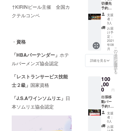
切優先
カード
年間
↑KIRINビール主催 全国カ
予約チ
はお届
ケット
け先に
クテルコンペ
支援
【グ
郵送い
者：
ルー
たしま
3人
プ、
す。
お届
カップ
け予
ル、
定：
ファミ
2021
・
資格
年08
リー限
こ
月
定】
の
リ
「HBAバーテンダー」
ホテ
特別な
タ
ー
日に
ン
詳細を見る
を
ルバーメンズ協会認定
飲み放
選
択
題 最
す
る
大6人ま
「レストランサービス技能
100
で ※お
酒に
,00
士２級」
国家資格
よって
0
円
別料金
が発生
出張移
「J.S.Aワインソムリエ」
日
する場
動バー
本ソムリエ協会認定
合がご
予約1
ざいま
回
支援
す
者：
0人
【お客
お届
様の元
け予