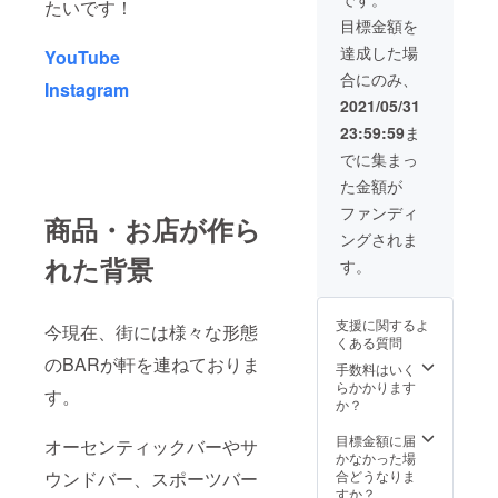
たいです！
希望の
目標金額を
お名前
をご記
達成した場
YouTube
入くだ
合にのみ、
さい。
Instagram
2021/05/31
23:59:59
ま
でに集まっ
た金額が
ファンディ
商品・お店が作ら
ングされま
れた背景
す。
支援に関するよ
今現在、街には様々な形態
くある質問
のBARが軒を連ねておりま
手数料はいく
らかかります
す。
か？
目標金額に届
オーセンティックバーやサ
かなかった場
合どうなりま
ウンドバー、スポーツバー
すか？