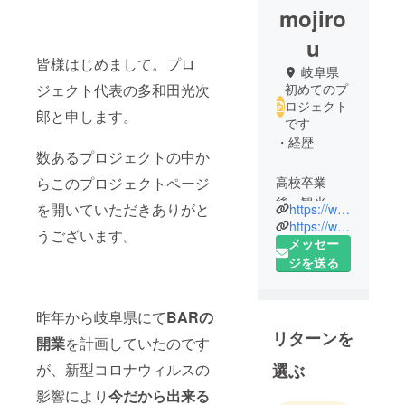
mojiro
u
皆様はじめまして。プロ
岐阜県
ジェクト代表の多和田光次
初めてのプ
ロジェクト
郎と申します。
です
・経歴
数あるプロジェクトの中か
らこのプロジェクトページ
高校卒業
後、観光系
を開いていただきありがと
https://www.youtube.com/channel/UCSn5wd5Hk-1LmwnRkdq9Law
専門学校の
https://www.instagram.com/yatai000bar000/?hl=ja
うございます。
バーテン
メッセー
ダーコース
ジを送る
へ入学、２
年間酒類や
昨年から岐阜県にて
BARの
ホテルサー
リターンを
ビスについ
開業
を計画していたのです
て学び
選ぶ
が、新型コロナウィルスの
影響により
今だから出来る
卒業後、名