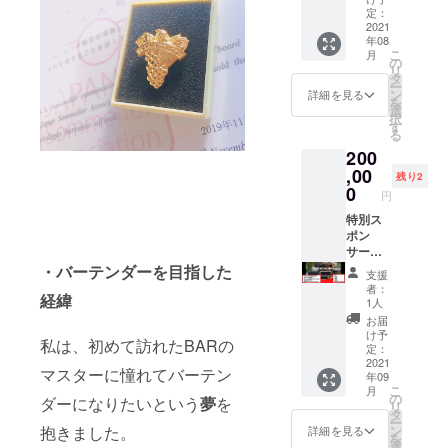
へ出向
定：
き移動
2021
年08
バーを
こ
月
行いま
の
リ
す】
タ
ー
イベン
ン
詳細を見る
を
ト、
選
択
ホーム
す
る
パー
200
ティー
でも可
,00
残り2
能
0
円
（ホー
ムパー
特別ス
ティー
ポン
の場合
サー様
は飲み
募集 ・
・バーテンダーを目指した
支援
放題
スポン
者：
経緯
最大6人
サー様
1人
まで）
の宣
お届
※出店場
伝
け予
私は、初めて訪れたBARの
所など
【キッ
定：
はDMに
チン
2021
マスターに憧れてバーテン
年09
てご相
カー、
こ
月
談させ
SNSな
の
ダーになりたいという
夢
を
リ
ていた
どでス
タ
ー
だきま
ポン
ン
抱きました。
詳細を見る
を
す。 ※
サー様
選