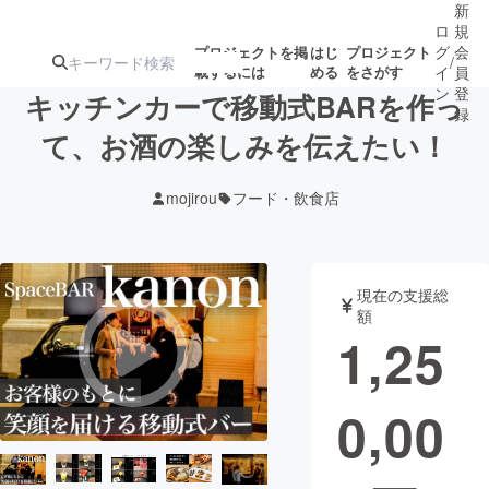
新
ロ
規
グ
会
プロジェクトを掲
はじ
プロジェクト
/
載するには
める
をさがす
イ
員
ン
登
キッチンカーで移動式BARを作っ
録
て、お酒の楽しみを伝えたい！
人気のプロ
注目のリ
注目の新着プロ
募集終了が近いプ
もうすぐ公開
mojirou
フード・飲食店
ジェクト
ターン
ジェクト
ロジェクト
されます
アート・写真
音楽
現在の支援総
額
1,25
テクノロジー・ガジェット
ゲーム・サ
0,00
映像・映画
書籍・雑誌
ビジネス・起業
チャレンジ