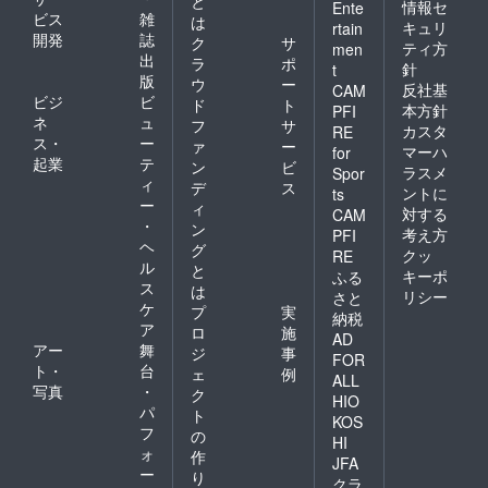
と
情報セ
Ente
ビス
雑
は
キュリ
rtain
開発
誌
ク
サ
ティ方
men
出
ラ
ポ
針
t
版
ウ
ー
反社基
CAM
ビジ
ビ
ド
ト
本方針
PFI
ネ
ュ
フ
サ
カスタ
RE
ス・
ー
ァ
ー
マーハ
for
起業
テ
ン
ビ
ラスメ
Spor
ィ
デ
ス
ントに
ts
ー
ィ
対する
CAM
・
ン
考え方
PFI
ヘ
グ
クッ
RE
ル
と
キーポ
ふる
ス
は
リシー
さと
ケ
プ
実
納税
ア
ロ
施
AD
アー
舞
ジ
事
FOR
ト・
台
ェ
例
ALL
写真
・
ク
HIO
パ
ト
KOS
フ
の
HI
ォ
作
JFA
ー
り
クラ