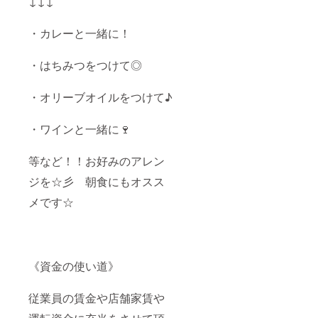
↓↓↓
・カレーと一緒に！
・はちみつをつけて◎
・オリーブオイルをつけて♪
・ワインと一緒に🍷
等など！！お好みのアレン
ジを☆彡 朝食にもオスス
メです☆
《資金の使い道》
従業員の賃金や店舗家賃や