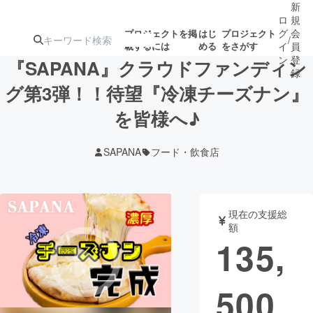
新
ロ
規
グ
会
プロジェクトを掲
はじ
プロジェクト
/
載するには
める
をさがす
イ
員
ン
登
『SAPANA』クラウドファンディン
録
グ第3弾！！待望『冷凍チーズナン』
を皆様へ♪
人気のプロ
注目のリ
注目の新着プロ
募集終了が近いプ
もうすぐ公開
ジェクト
ターン
ジェクト
ロジェクト
されます
SAPANA
フード・飲食店
アート・写真
音楽
現在の支援総
テクノロジー・ガジェット
ゲーム・サ
額
135,
映像・映画
書籍・雑誌
500
ビジネス・起業
チャレンジ