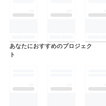
あなたにおすすめのプロジェク
ト