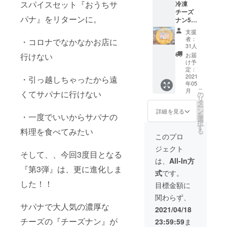
スパイスセット『おうちサ
冷凍
チーズ
私共は、東
パナ』をリターンに。
ナン5枚
京飯田橋を
セット
支援
を送料
中心にアジ
者：
・コロナでなかなかお店に
＋消費
31人
アエスニッ
税込の
行けない
お届
ク料理店を7
4,000円
け予
でお送
定：
店舗、焼肉
り致し
2021
・引っ越しちゃったから遠
店を1店舗運
年05
ます。
こ
月
くてサパナに行けない
クール
営している
の
リ
便でお
タ
企業です。
ー
送りさ
ン
詳細を見る
を
・一度でいいからサパナの
店舗によっ
せて頂
選
択
きま
す
て違った個
料理を食べてみたい
る
す。 ま
このプロ
性豊かなこ
た、ご
ジェクト
だわりの内
自宅で
そして、、今回3度目となる
簡単に
は、
All-In方
装や、例え
タンド
『第3弾』は、更に進化しま
ばワインと
式
です。
リーチ
キンが
した！！
アジア各国
目標金額に
作れ
の料理を合
関わらず、
ちゃ
サパナで大人気の濃厚な
わせるな
う、タ
2021/04/18
ンド
ど、サパナ
チーズの『チーズナン』が
23:59:59
ま
リーチ