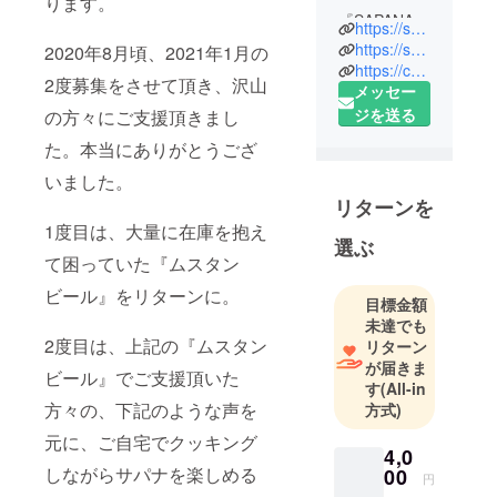
ります。
『SAPANA』
https://sapana-group.com/
はヒン
https://sapana-group.com/delivery/
2020年8月頃、2021年1月の
ディー語で
https://caravansapana.myshopify.com/
2度募集をさせて頂き、沢山
メッセー
『夢』。
ジを送る
の方々にご支援頂きまし
愛する日本
の地で、沢
た。本当にありがとうござ
山の方々と
いました。
サパナを通
リターンを
して出会
1度目は、大量に在庫を抱え
い、皆様に
選ぶ
て困っていた『ムスタン
ご満足頂く
ことが私た
ビール』をリターンに。
目標金額
ちの
未達でも
『SAPANA』
2度目は、上記の『ムスタン
リターン
です。
が届きま
ビール』でご支援頂いた
こんな時代
す
(All-in
方々の、下記のような声を
方式)
だからこ
そ、より、
元に、ご自宅でクッキング
4,0
切な想いで
しながらサパナを楽しめる
00
円
す。