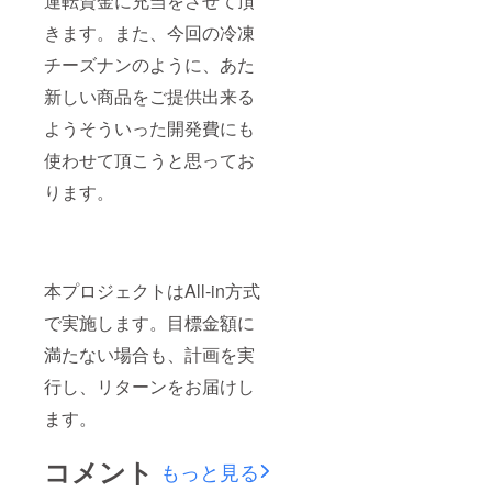
運転資金に充当をさせて頂
きます。また、今回の冷凍
チーズナンのように、あた
新しい商品をご提供出来る
ようそういった開発費にも
使わせて頂こうと思ってお
ります。
本プロジェクトはAll-in方式
で実施します。目標金額に
満たない場合も、計画を実
行し、リターンをお届けし
ます。
コメント
もっと見る