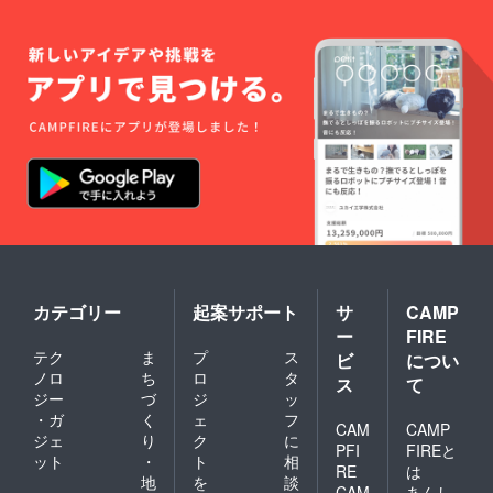
カテゴリー
起案サポート
サ
CAMP
ー
FIRE
テク
ま
プ
ス
ビ
につい
ノロ
ち
ロ
タ
ス
て
ジー
づ
ジ
ッ
・ガ
く
ェ
フ
CAM
CAMP
ジェ
り
ク
に
PFI
FIREと
ット
・
ト
相
RE
は
地
を
談
CAM
あんし