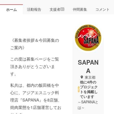
活動報告
支援者
仲間募集
コメント
ホーム
31
《募集者挨拶＆今回募集の
ご案内》
この度は募集ページをご覧
SAPAN
頂きありがとうございま
A
す。
東京都
他に4件の
私共は、都内の飯田橋を中
プロジェク
トを掲載し
心に、アジアエスニック料
ています
理店『SAPANA』を8店舗、
～SAPANAと
焼肉業態を1店舗運営してお
は～