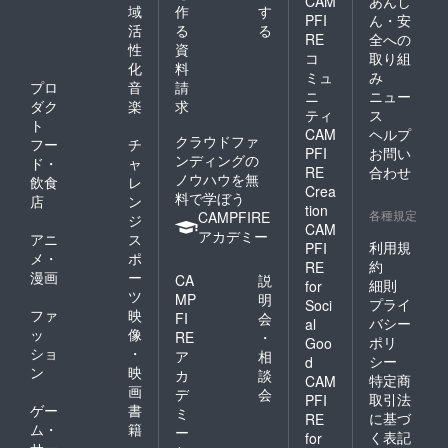
CAM
あんし
域
作
す
PFI
ん・安
活
る
る
RE
全への
性
資
コ
取り組
化
料
ミュ
み
プロ
音
請
ニ
ニュー
ダク
楽
求
ティ
ス
ト
CAM
ヘルプ
クラウドファ
フー
チ
PFI
お問い
ンディングの
ド・
ャ
RE
合わせ
ノウハウを無
飲食
レ
Crea
料で学ぼう
店
ン
tion
各種規定
CAMPFIRE
ジ
CAM
アカデミー
アニ
ス
利用規
PFI
メ・
ポ
約
RE
漫画
ー
CA
説
細則
for
ツ
MP
明
プライ
Soci
ファ
映
FI
会
バシー
al
ッ
像
RE
・
ポリ
Goo
ショ
・
ア
相
シー
d
ン
映
カ
談
特定商
CAM
画
デ
会
取引法
PFI
ゲー
書
ミ
に基づ
RE
ム・
籍
ー
く表記
for