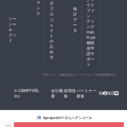
マ
方
ウド
ン
プ
統
ファ
ス
ロ
計
ン
ソー
ジ
デ
ディ
シャ
ェ
ー
ング
ル
ク
タ
mac
グッ
ト
hi-ya
ド
の
補助
広
金申
め
請サ
方
ポー
ト
「QRコード」は株式会社デンソーウェーブの登録商標です。
© CAMPFIRE,
会社概
採用情
パートナー
Inc.
要
報
募集
iiiproject0311
さんへアンコール