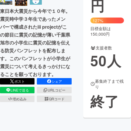
円
東日本大震災から今年で１０年。
まちづくり・地域活性化
震災時中学３年生であったメン
127%
バーで構成されたiii projectがこ
目標金額は
CAMPFIRE for Social Good
CAMPFIRE Creation
150,000円
の節目に震災の記憶が薄い千葉県
CAMPFIREふるさと納税
machi-ya
コミュニティ
旭市の小学生に震災の記憶を伝え
支援者数
る防災パンフレットを配布しま
50
人
す。このパンフレットが小学生が
震災について考えるきっかけにな
ることを願っております。
募集終了まで残
ポスト
シェア
り
LINEで送る
URLコピー
終了
埋め込み
QRコード