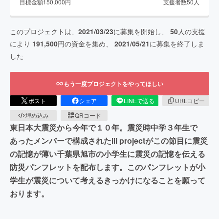
目標金額
150,000
円
支援者数
50
人
このプロジェクトは、
2021/03/23
に募集を開始し、
50
人の支援
により
191,500
円の資金を集め、
2021/05/21
に募集を終了しま
した
もう一度プロジェクトをやってほしい
ポスト
シェア
LINEで送る
URLコピー
埋め込み
QRコード
東日本大震災から今年で１０年。震災時中学３年生で
あったメンバーで構成されたiii projectがこの節目に震災
の記憶が薄い千葉県旭市の小学生に震災の記憶を伝える
防災パンフレットを配布します。このパンフレットが小
学生が震災について考えるきっかけになることを願って
おります。