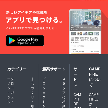
カテゴリー
起案サポート
サ
CAMP
ー
FIRE
テク
ま
プ
ス
ビ
につい
ノロ
ち
ロ
タ
ス
て
ジー
づ
ジ
ッ
・ガ
く
ェ
フ
CAM
CAMP
ジェ
り
ク
に
PFI
FIREと
ット
・
ト
相
RE
は
地
を
談