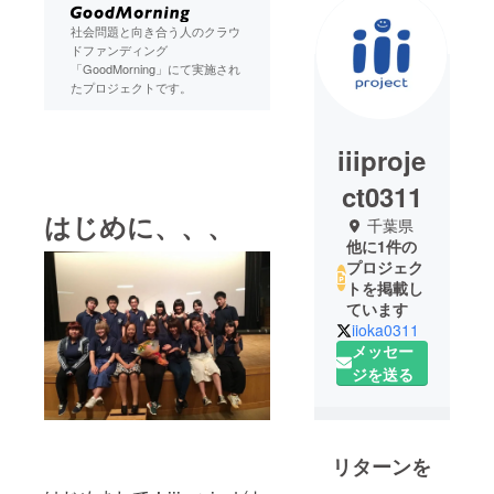
社会問題と向き合う人のクラウ
ドファンディング
「GoodMorning」にて実施され
たプロジェクトです。
iiiproje
ct0311
はじめに、、、
千葉県
他に1件の
プロジェク
トを掲載し
ています
iioka0311
メッセー
ジを送る
リターンを