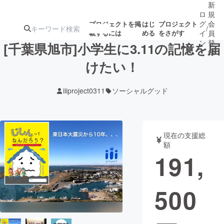
新
ロ
規
グ
会
プロジェクトを掲
はじ
プロジェクト
/
載するには
める
をさがす
イ
員
ン
登
[千葉県旭市]小学生に3.11の記憶を届
録
けたい！
人気のプロ
注目のリ
注目の新着プロ
募集終了が近いプ
もうすぐ公開
iiiproject0311
ソーシャルグッド
ジェクト
ターン
ジェクト
ロジェクト
されます
アート・写真
音楽
現在の支援総
額
191,
テクノロジー・ガジェット
ゲーム・サ
500
映像・映画
書籍・雑誌
ビジネス・起業
チャレンジ