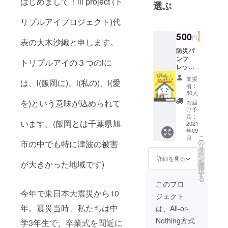
はじめまして！iii project (ト
選ぶ
リプルアイプロジェクト)代
500
円
表の大木沙織と申します。
防災パ
ンフ
トリプルアイの３つのiに
レット
『じし
支援
は、i(飯岡に)、i(私の)、i(愛
んてな
者：
んだろ
50人
う？』
を)という意味が込められて
お届
の送付
け予
お礼の
定：
います。(飯岡とは千葉県旭
メッ
2021
年09
セージ
こ
月
の
市の中でも特に津波の被害
リ
タ
ー
ン
詳細を見る
を
が大きかった地域です)
選
択
す
る
このプロ
今年で東日本大震災から10
ジェクト
年。震災当時、私たちは中
は、All-or-
Nothing方式
学3年生で、卒業式を間近に