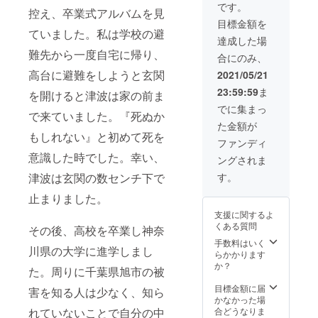
です。
控え、卒業式アルバムを見
目標金額を
ていました。私は学校の避
達成した場
難先から一度自宅に帰り、
合にのみ、
高台に避難をしようと玄関
2021/05/21
23:59:59
ま
を開けると津波は家の前ま
でに集まっ
で来ていました。『死ぬか
た金額が
もしれない』と初めて死を
ファンディ
意識した時でした。幸い、
ングされま
す。
津波は玄関の数センチ下で
止まりました。
支援に関するよ
くある質問
その後、高校を卒業し神奈
手数料はいく
川県の大学に進学しまし
らかかります
か？
た。周りに千葉県旭市の被
目標金額に届
害を知る人は少なく、知ら
かなかった場
合どうなりま
れていないことで自分の中