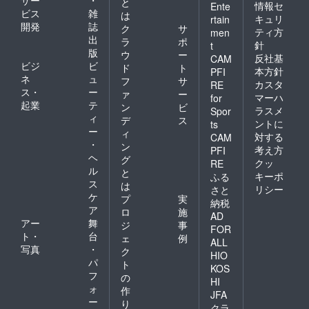
サー
・
と
情報セ
Ente
ビス
雑
は
キュリ
rtain
開発
誌
ク
サ
ティ方
men
出
ラ
ポ
針
t
版
ウ
ー
反社基
CAM
ビジ
ビ
ド
ト
本方針
PFI
ネ
ュ
フ
サ
カスタ
RE
ス・
ー
ァ
ー
マーハ
for
起業
テ
ン
ビ
ラスメ
Spor
ィ
デ
ス
ントに
ts
ー
ィ
対する
CAM
・
ン
考え方
PFI
ヘ
グ
クッ
RE
ル
と
キーポ
ふる
ス
は
リシー
さと
ケ
プ
実
納税
ア
ロ
施
AD
アー
舞
ジ
事
FOR
ト・
台
ェ
例
ALL
写真
・
ク
HIO
パ
ト
KOS
フ
の
HI
ォ
作
JFA
ー
り
クラ