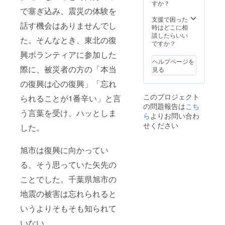
すか？
で塞ぎ込み、震災の体験を
支援で困った
話す機会はありませんでし
時はどこに相
談したらいい
た。そんなとき、東北の復
ですか？
興ボランティアに参加した
ヘルプページを
際に、被災者の方の「本当
見る
の復興は心の復興」「忘れ
このプロジェクト
られることが1番辛い」と言
の問題報告は
こち
う言葉を受け、ハッとしま
ら
よりお問い合わ
せください
した。
旭市は復興に向かってい
る、そう思っていた矢先の
ことでした。千葉県旭市の
地震の被害は忘れられると
いうよりそもそも知られて
いない。