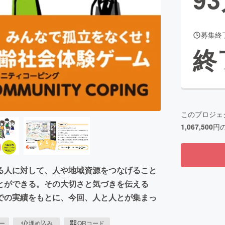
募集終
CAMPFIRE for Social Good
CAMPFIRE Creation
終
CAMPFIREふるさと納税
machi-ya
コミュニティ
このプロジェ
1,067,500
円
る人に対して、人や地域資源をつなげること
とができる。その大切さと気づきを伝える
での実績をもとに、今回、人と人とが集まっ
ピー
埋め込み
QRコード