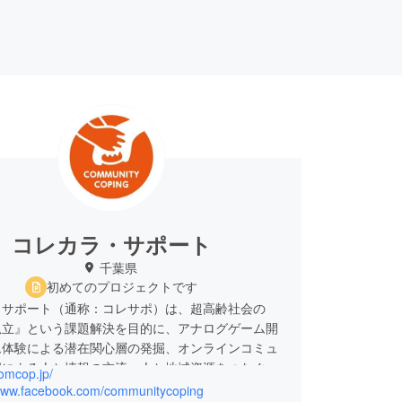
コレカラ・サポート
千葉県
初めてのプロジェクトです
・サポート（通称：コレサポ）は、超高齢社会の
孤立』という課題解決を目的に、アナログゲーム開
ム体験による潜在関心層の発掘、オンラインコミュ
催による人と情報の交流、人と地域資源をつなぐリ
comcop.jp/
カーの役割を担うプレイヤー・ゲーム展開に協力し
/www.facebook.com/communitycoping