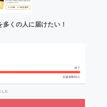
を多くの人に届けたい！
終了
支援者数
93
人
ました