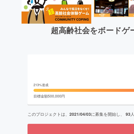
超高齢社会をボードゲ
213
%達成
目標金額
500,000
円
このプロジェクトは、
2021/04/03
に募集を開始し、
93