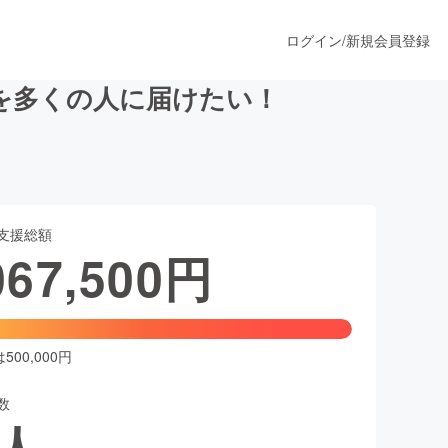
ログイン
/
新規会員登録
を多くの人に届けたい！
うすぐ公開されます
支援総額
プロダクト
067,500
円
ファッション
スポーツ
00,000円
数
ア
ソーシャルグッド
人