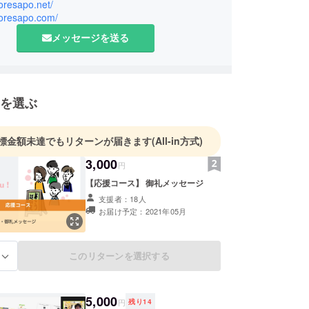
インフルエンサーの養成と支援、『社会的処方・専
koresapo.net/
koresapo.com/
』による高齢者と家族の相談支援活動を地域コミュ
実践しています。
メッセージを送る
の課題に取り組む活動が、NHK首都圏ネットワー
プロジェクト2030」をはじめ、TV、ラジオ、新
メディアで紹介されるなど、注目を集めています。
を選ぶ
標金額未達でもリターンが届きます
(All-in方式)
3,000
円
【応援コース】 御礼メッセージ
支援者：18人
お届け予定：2021年05月
このリターンを選択する
る
5,000
円
残り
14