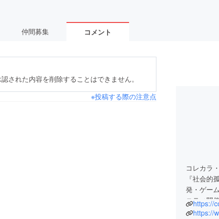
仲間募集
コメント
承認された内容を削除することはできません。
※投稿する際の注意点
コレカラ
『社会的
発・ゲー
ニティ開
https://
ンクワー
https:/