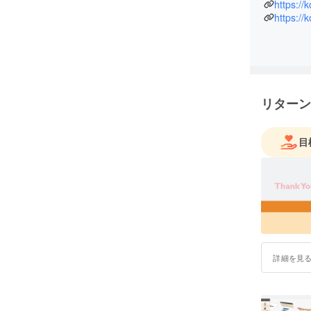
てくれる
https://
https://
門家連携
ニティで
超高齢社会
クの特集「
聞等、各
リターン
目
詳細を見