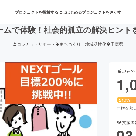
プロジェクトを掲載するには
はじめる
プロジェクトをさがす
ームで体験！社会的孤立の解決ヒント
コレカラ・サポート
まちづくり・地域活性化
千葉県
注目のリターン
注目の新着プロジェクト
募集終了が近いプロジェクト
も
現在の
音楽
舞台・パフォーマンス
1,
ゲーム・サービス開発
フード・飲食店
213%
書籍・雑誌出版
アニメ・漫画
目標金額は5
支援者
チャレンジ
ビューティー・ヘルスケ
93