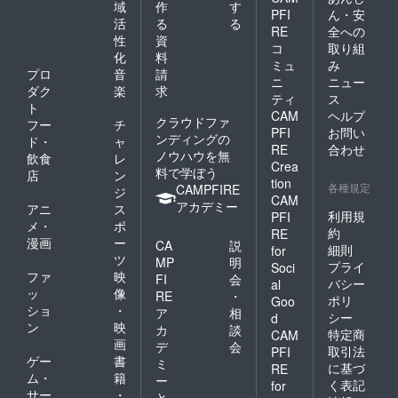
方に作
んで頂
様限定
域
作
す
PFI
ん・安
品の魅
けま
となり
活
る
る
力をお
RE
全への
す。2名
ます。
性
資
伝えく
限定と
コ
取り組
コー
化
料
ださ
なりま
ナー枠
ミュ
み
い！
プロ
音
請
す。定
は20分
ニ
ニュー
THE
員に達
ダク
楽
求
となり
ティ
ス
LEGEN
した場
ます。
ト
CAM
ヘルプ
Dと作品
合の企
試写会
クラウドファ
フー
チ
の魅力
画とご
PFI
お問い
は2021
ンディングの
ド・
ャ
を支援
出演は2
年8月22
RE
合わせ
ノウハウを無
飲食
レ
者様と
名様ご
日
Crea
料で学ぼう
一緒に
一緒と
店
ン
（日）
tion
発信し
各種規定
なりま
CAMPFIRE
14:00〜
ジ
CAM
ていき
す。収
都内
アカデミー
アニ
ス
たいと
利用規
PFI
録はオ
で予定
メ・
ポ
思いま
ンライ
約
してお
RE
漫画
ー
す！ 〇
CA
説
ンとな
りま
細則
for
紙材質
ツ
りま
す。
MP
明
プライ
Soci
のス
す。 試
※Blu-
ファ
映
FI
会
バシー
al
リーブ
写会は
rayは完
ッ
像
RE
・
ポリ
ケース
Goo
2021年
成試写
ショ
・
ア
相
をメン
8月22日
シー
d
会でメ
ン
映
バーが
カ
談
（日）
ンバー
特定商
CAM
手書き
画
14:00〜
デ
会
よりお
取引法
PFI
でデザ
都内
ゲー
書
渡しい
ミ
に基づ
RE
インし
で予定
たしま
ム・
籍
ー
く表記
for
ます。
してお
す。 ※
サー
・
と