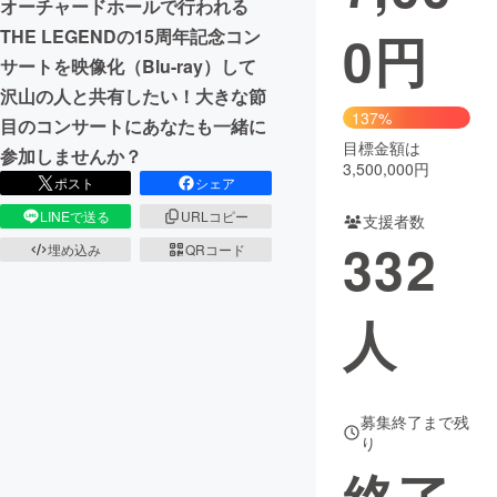
オーチャードホールで行われる
0
円
THE LEGENDの15周年記念コン
まちづくり・地域活性化
サートを映像化（Blu-ray）して
沢山の人と共有したい！大きな節
CAMPFIRE for Social Good
CAMPFIRE Creation
137%
目のコンサートにあなたも一緒に
CAMPFIREふるさと納税
machi-ya
コミュニティ
目標金額は
参加しませんか？
3,500,000円
ポスト
シェア
LINEで送る
URLコピー
支援者数
332
埋め込み
QRコード
人
募集終了まで残
り