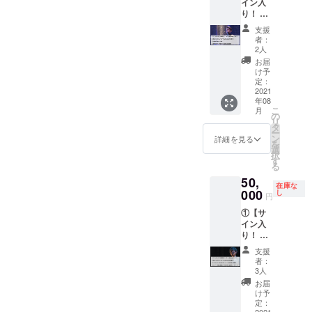
イン入
③【完
サー
LEGEN
THE
ます。
り！ 15
成試写
ト、
D15周
LEGEN
※支援
周年記
会にご
オー
年記念
Dメン
支援
時、必
念コン
招待】
チャー
コン
者：
バーの
ず備考
サート
④【完
ドホー
2人
サート
制作秘
欄にご
それで
成試写
ル公演
映像の
お届
話など
希望の
も世界
会に登
15周年
け予
エンド
トーク
お名前
は美し
壇！お
定：
記念コ
ロール
イベン
をご記
い。
2021
好きな
ンサー
【制作
トと共
入くだ
年08
Blu-ray
コー
ト「そ
スタッ
に、コ
さい。
こ
月
ディス
ナーを1
の
れでも
フ】の
ンサー
リ
ク】
つ作り
タ
世界は
コー
ト映像
ー
③【完
メン
ン
美し
詳細を見る
ナー
をお楽
を
成試写
バーと
選
い。」
に、あ
しみい
択
会にご
トーク
す
のBlu-
なたの
ただき
る
招待】
セッ
rayディ
お名前
ます。
50,
④【発
ショ
スクに
をお載
試写会
在庫な
売記念
000
ン】 〇
し
サイン
せしま
円
は2021
ラジオ
THE
を入れ
す。 ③
年8月22
①【サ
番組に
LEGEN
てお送
コン
日
イン入
ご出演
D15周
りしま
サート
（日）
り！ 15
出来る
年記念
す。 〇
映像の
14:00〜
周年記
権利】
コン
THE
完成試
支援
都内
念コン
〇THE
サー
LEGEN
者：
写会に
で予定
サート
LEGEN
ト、
3人
D15周
ご招待
してお
それで
D15周
オー
年記念
お届
しま
ります
も世界
年記念
チャー
け予
コン
す。
※Blu-
は美し
コン
定：
ドホー
サート
THE
rayは完