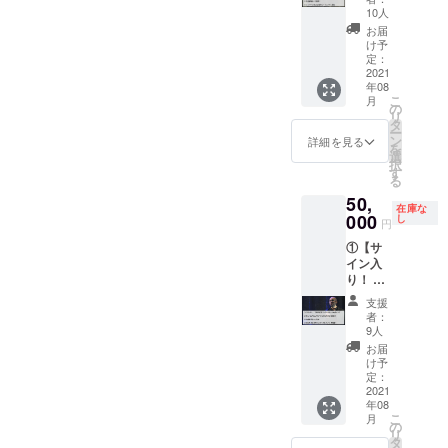
ルや世代を
サート
〇THE
れでも
10人
しみい
それで
LEGEN
世界は
超えて、唯
ただき
お届
も世界
D15周
美し
け予
ます。
一無二のベ
は美し
年記念
定：
い。」
試写会
い。
2021
ルカンティ
コン
のBlu-
は2021
年08
Blu-ray
サー
rayディ
年8月22
ズムを目指
こ
月
ディス
ト、
の
スクに
日
リ
ク】
オー
タ
サイン
（日）
ー
②【Blu
チャー
ン
を入れ
詳細を見る
14:00〜
を
-rayの
ドホー
選
てお送
都内
択
エンド
ル公演
す
りしま
で予定
る
ロール
15周年
す。
してお
50,
にあな
記念コ
〇THE
りま
在庫な
たのお
000
ンサー
し
LEGEN
す。
円
名前
ト「そ
D15周
※Blu-
①【サ
を！】
れでも
年記念
rayは編
イン入
③【完
世界は
コン
集の
り！ 15
成試写
美し
サート
後、
周年記
会にご
い。」
映像の
2021年
支援
念コン
招待】
のBlu-
エンド
者：
８月末
サート
④【メ
rayディ
9人
ロール
に皆様
それで
ンバー
スクに
【Speci
お届
のお手
も世界
とBlu-
サイン
け予
al
元にお
は美し
ray制作
定：
を入れ
Thanks
届け予
い。
2021
ミー
てお送
】の
定で
年08
Blu-ray
ティン
りしま
コー
す。 詳
こ
月
ディス
グに参
の
す。 〇
ナー
細な日
リ
ク】
加】
タ
THE
に、あ
程に関