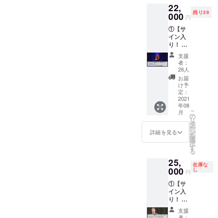
ます。
22,
にあな
rayディ
2019年には
残り39
たのお
000
スクに
円
東京文化会
名前
サイン
①【サ
館で「オペ
を！】
を入れ
イン入
THE
てお送
ラ『石見銀
り！ 15
LEGEN
りしま
山』」再演
周年記
Dと共に
す。 〇
支援
念コン
記念に
を果たし大
コン
者：
サート
残るス
サート
26人
きな注目を
それで
ペシャ
映像の
お届
集める。
も世界
ルリ
完成試
け予
は美し
ターン
定：
写会に
い。
2021
です。
ご招待
結成15周年
年08
Blu-ray
〇THE
しま
こ
月
ディス
を迎えた
LEGEN
の
す。
リ
ク】
D15周
タ
THE
2021年。
ー
②【Blu
年記念
ン
LEGEN
詳細を見る
を
新作アルバ
-rayの
コン
選
Dメン
択
エンド
サー
す
ム「新たな
バーの
る
ロール
ト、
製作秘
世界」を携
25,
にあな
オー
話など
在庫な
え全国14箇
たのお
000
チャー
し
トーク
円
名前
ドホー
イベン
所のツアー
①【サ
を！】
ル公演
トと共
を開催。
イン入
③【完
15周年
に、コ
り！ 15
成試写
記念コ
ンサー
周年記
会にご
ンサー
ト映像
支援
音楽ジャン
念コン
招待】
ト「そ
をお楽
者：