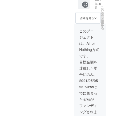
い。
2021
サー
ル公演
映像の
LEGEN
成試写
年08
Blu-ray
ト、
15周年
エンド
Dメン
会でメ
こ
月
ディス
オー
の
記念コ
ロール
バーの
ンバー
リ
ク】
チャー
タ
ンサー
【Speci
制作秘
よりお
ー
②【Blu
ドホー
ン
ト「そ
詳細を見る
al
話など
渡しい
を
-rayの
ル公演
選
れでも
Thanks
トーク
たしま
択
エンド
15周年
す
世界は
】の
イベン
す。 ※
る
ロール
記念コ
美し
このプロ
コー
トと共
支援
にあな
ンサー
い。」
ナー
に、コ
時、必
ジェクト
たのお
ト「そ
のBlu-
に、あ
ンサー
ず備考
名前
れでも
rayディ
は、All-or-
なたの
ト映像
欄にご
を！】
世界は
スクに
お名前
をお楽
希望の
Nothing方式
③【ブ
美し
サイン
をお載
しみい
お名前
ック
い。」
を入れ
です。
せしま
ただき
をご記
レット
のBlu-
てお送
す。 〇
ます。
入くだ
目標金額を
にあな
rayディ
りしま
コン
試写会
さい。
たの
スクに
す。 〇
達成した場
サート
は2021
メッ
サイン
THE
映像の
年8月22
合にのみ、
セージ
を入れ
LEGEN
完成試
日
とお名
てお送
D15周
2021/05/05
写会に
（日）
前を掲
りしま
年記念
ご招待
14:00〜
23:59:59
ま
載！】
す。
コン
しま
都内
④【完
〇THE
サート
でに集まっ
す。
で予定
全手作
LEGEN
映像の
THE
してお
た金額が
り。メ
D15周
エンド
LEGEN
りま
ンバー
年記念
ロール
ファンディ
Dメン
す。
が作る
コン
【Speci
バーの
④Blu-
ングされま
世界に1
サート
al
制作秘
ray制作