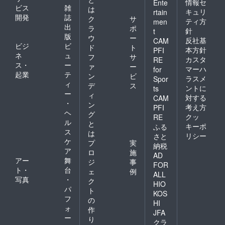
※支援
情報セ
りま
Ente
支援
ビス
雑
は
時、必
す。
時、必
キュリ
rtain
開発
誌
ず備考
※Blu-
ク
サ
ず備考
ティ方
men
欄にご
rayは完
出
欄にご
ラ
ポ
針
t
希望の
成試写
希望の
版
ウ
ー
反社基
CAM
お名前
会でメ
お名前
ビジ
ビ
ド
ト
をご記
本方針
PFI
ンバー
をご記
ネ
ュ
フ
サ
入くだ
よりお
カスタ
入くだ
RE
ス・
ー
さい。
ァ
ー
渡しい
さい。
マーハ
for
起業
テ
たしま
ン
ビ
ラスメ
Spor
す。 ※
ィ
デ
ス
ントに
ts
支援
ー
ィ
対する
CAM
時、必
・
ン
ず備考
考え方
PFI
ヘ
グ
欄にご
クッ
RE
ル
希望の
と
キーポ
ふる
お名前
ス
は
リシー
さと
をご記
ケ
プ
実
納税
入くだ
ア
ロ
施
さい。
AD
アー
舞
ジ
事
※ラジオ
FOR
ト・
台
収録は8
ェ
例
ALL
月下旬
写真
・
ク
HIO
を予定
パ
ト
KOS
してお
フ
の
HI
りま
ォ
作
す。
JFA
ー
り
クラ