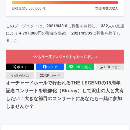
目標金額
3,500,000
円
支援者数
332
人
このプロジェクトは、
2021/04/16
に募集を開始し、
332
人の支援
により
4,797,000
円の資金を集め、
2021/05/05
に募集を終了し
ました
もう一度プロジェクトをやってほしい
ポスト
シェア
LINEで送る
URLコピー
埋め込み
QRコード
オーチャードホールで行われるTHE LEGENDの15周年
記念コンサートを映像化（Blu-ray）して沢山の人と共有
したい！大きな節目のコンサートにあなたも一緒に参加
しませんか？