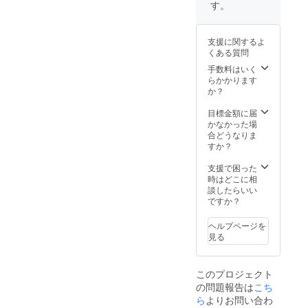
つだけ
映像の
Thanks
す。
話など
オンラ
の三方
エンド
】の
トーク
イン
背ス
ロール
コー
イベン
ミー
リーブ
【Speci
ナー
トと共
ティン
支援に関するよ
ケース
al
に、あ
に、コ
グに参
くある質問
をお届
Thanks
なたの
ンサー
加いた
け】 〇
】の
手数料はいく
お名前
ト映像
だけま
THE
コー
らかかります
をお載
をお楽
す。 6
LEGEN
ナー
か？
せしま
しみい
月25日
D15周
に、あ
す。 〇
ただき
（金）
年記念
なたの
目標金額に届
コン
ます。
20時00
コン
お名前
かなかった場
サート
〇当日
分～21
サー
をお載
合どうなりま
映像の
格メン
時30分
ト、
せしま
すか？
完成試
バーが
事前に
オー
す。 〇
写会に
撮影し
お送り
チャー
コン
支援で困った
ご招待
た写真
する仮
ドホー
サート
時はどこに相
しま
をベー
編集を
ル公演
映像の
談したらいい
す。
スにあ
ご覧頂
15周年
完成試
ですか？
THE
なただ
いた上
記念コ
写会に
LEGEN
けのオ
でメン
ンサー
ご招待
Dメン
リジナ
ヘルプページを
バーと
ト「そ
しま
バーの
ルフォ
見る
ディス
れでも
す。
制作秘
トブッ
カッ
世界は
THE
話など
クを制
ション
美し
LEGEN
トーク
作しお
をして
このプロジェクト
い。」
Dメン
イベン
届けし
いただ
の問題報告は
こち
のBlu-
バーの
トと共
ます。
きま
rayディ
ら
よりお問い合わ
製作秘
に、コ
全
す。こ