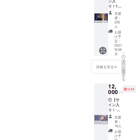
ン入
し、毎年、
のBlu-ray作品を皆様に届け
り！15
日本全国の
周年記
支援
るために、またご来場いた
念コン
名だたるク
者：
サート
230
だく皆様に満足いただける
ラシック
Blu-ray
人
ホールでグ
ディス
よう、THE LEGENDのメン
お届
ク】
け予
ループ単独
バーは日々リハーサルに励
◆THE
定：
のコンサー
2021
LEGEN
んでいます！（歌唱曲目も
年08
D15周
トツアーを
こ
月
年記念
の
おおよそ決まったようです
開催してい
リ
コン
タ
ー
る。
サー
ン
詳細を見る
よ！）ご期待ください！そ
を
ト、
選
択
して、5月1日には「Hibiya
オー
す
る
2017年は、
チャー
Festival 2021 配信ライブ」
12,
島根県にあ
ドホー
残り42
000
ル公演
円
る世界遺産
が決定しました！お昼12
15周年
「石見銀
①【サ
記念コ
時〜下記より配信されま
イン入
ンサー
山」の世界
り！ 15
す。
トそれ
遺産登録10
周年記
でも世
支援
https://www.youtube.com/wa
念 コン
周年を記念
界は美
者：
サート
しい。
18人
し、日本の
tch?v=GDJcAqd4dbcどなた
それで
のBlu-
お届
伝統芸能で
も世界
rayディ
け予
様も視聴できますので、ぜ
は美し