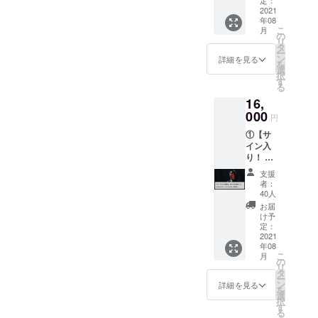
定：
ある神楽と
スクに
い。
2021
ひご覧くださいませ！イベ
サイン
オペラを融
年08
Blu-ray
を入れ
こ
月
ントの詳細はこちら！
合させた
ディス
の
てお送
リ
ク】
タ
りしま
「オペラ
ー
https://www.hibiya.tokyo-
②【完
ン
す。
詳細を見る
を
『石見銀
成試写
選
※Blu-
midtown.com/hibiya-
択
会にご
山』」を新
す
rayは編
る
招待】
festival/program/それでは素
集の
国立劇場に
16,
〇THE
後、
て上演。ま
敵なゴールデンウィーク
LEGEN
000
2021年
円
D15周
た昨年10月
8月末に
を！
①【サ
年記念
皆様の
には『ふる
イン入
コン
お手元
り！ 15
さとの合唱
サー
にお届
周年記
ト、
け予定
(コーラス)』
支援
念コン
オー
です。
者：
と『東京の
サート
チャー
40人
詳細な
それで
ドホー
合唱(コーラ
日程に
お届
も世界
ル公演
け予
関しま
ス)』という2
は美し
15周年
定：
しては
つのCDアル
い。
2021
記念コ
確定次
年08
Blu-ray
ンサー
バムを同時
第、活
こ
月
ディス
ト「そ
の
動報告
リ
リリースし
ク】
れでも
タ
にてご
ー
②【Blu
話題とな
世界は
ン
詳細を見る
案内さ
を
-rayの
美し
選
せてい
る。
択
エンド
い。」
す
ただき
る
ロール
のBlu-