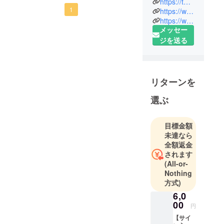
https://twitter.com/LEGEND20060511
トが大きく前進できたこ
LEGEND「15周年コンサー
1
音楽の可能
https://www.instagram.com/opera.legend/
と、本当に嬉しく思ってお
https://www.facebook.com/%E3%82%AA%E3%83%9A%E3%83%A9%E3%83%A6%E3%83%8B%E3%83%83%E3%83%88-%E3%82%B6%E3%83%AC%E3%82%B8%E3%82%A7%E3%83%B3%E3%83%89-1045129835573782/
性を追求す
ト@オーチャードホール」
メッセー
ります。まずは、5月31日の
べく
映像化プロジェクト。おか
ジを送る
コンサートに向けてしっか
げさまで目標金額を達成す
2006年に結
りと稽古をして最高のコン
成した日本
る事ができました！ご支援
サートができるように、そ
初のオペラ
いただきました皆様、本当
リターンを
してその歌声と熱気を映像
ユニット
にありがとうございます！
「THE
選ぶ
化してお届けできるよう
本プロジェクトは5月5日ま
LEGEND」
に、引き続き頑張ってまい
で実施しております。引き
目標金額
ります。ご支援ありがとう
クラシッ
未達なら
続きよろしくお願いしま
ございました。THE
ク・オペラ
全額返金
す！公演まで残すところ1ヶ
のみならず
されます
LEGEND メンバー一同よ
(All-or-
月。当日歌唱する曲目もお
様々なジャ
り
Nothing
ンルの楽曲
およそ決まり、皆様のおか
方式)
を奏で、常
げで映像化の実現が叶いま
6,0
にコーラス
00
した。映像の根本は当日の
円
の新たな表
【サイ
現を追求
パフォーマンスです。最高