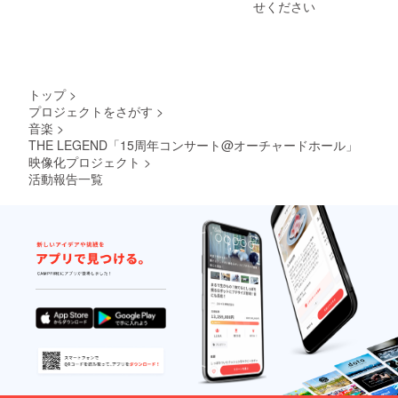
スクに
話など
ンサー
せください
24P、
のシー
サイン
トーク
ト映像
サイズ
ンはこ
を入れ
イベン
をお楽
はA5と
のメン
てお送
トと共
しみい
なりま
バーが
りしま
に、コ
ただき
す。世
のアッ
す。
ンサー
ます。
界に1点
プがい
〇THE
ト映像
〇コン
だけの
トップ
>
い！な
LEGEN
をお楽
サート
フォト
ど、自
プロジェクトをさがす
>
D15周
しみい
映像の
ブック
由に
音楽
>
年記念
ただき
完成試
になり
ディス
コン
THE LEGEND「15周年コンサート@オーチャードホール」
ます。
写会内
ます。
カッ
サート
〇THE
映像化プロジェクト
>
で、支
レイア
ション
映像の
LEGEN
援者様
ウトや
活動報告一覧
をお楽
エンド
DBlu-
がコー
デザイ
しみく
ロール
ray発売
ナーを
ンはメ
ださ
【Speci
記念ラ
プロ
ンバー
い。皆
al
ジオ番
デュー
にお任
様のご
Thanks
組にご
ス出来
せくだ
意見を
】の
出演頂
る権利
さい！
踏まえ
コー
く権利
と登壇
ご要望
編集に
ナー
です。
出来る
は任意
反映致
に、あ
番組内
権利で
でメッ
しま
なたの
容はメ
す。メ
セージ
す。一
お名前
ンバー
ンバー
頂けれ
緒に素
をお載
と一緒
とファ
ば最大
晴らし
せしま
に企画
ンのみ
限反映
い映像
す。 〇
して頂
なさま
致しま
作品を
Blu-ray
きま
を巻き
す！ 試
作りま