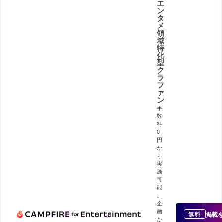
エ
ン
タ
メ
領
域
特
化
型
ク
ラ
フ
ァ
ン
手
数
料
0
円
か
ら
実
施
可
能
。
企
画
掲載
無料
か