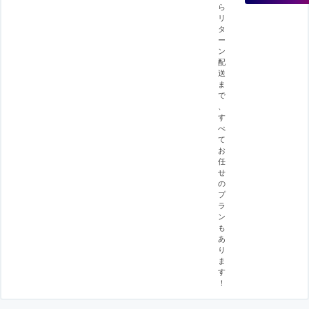
ら
リ
タ
ー
ン
配
送
ま
で
、
す
べ
て
お
任
せ
の
プ
ラ
ン
も
あ
り
ま
す
！