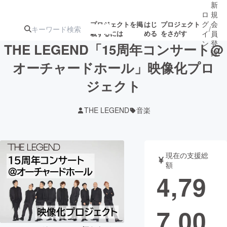
新
ロ
規
グ
会
プロジェクトを掲
はじ
プロジェクト
/
載するには
める
をさがす
イ
員
ン
登
THE LEGEND「15周年コンサート@
録
オーチャードホール」映像化プロ
ジェクト
人気のプロ
注目のリ
注目の新着プロ
募集終了が近いプ
もうすぐ公開
ジェクト
ターン
ジェクト
ロジェクト
されます
THE LEGEND
音楽
アート・写真
音楽
現在の支援総
テクノロジー・ガジェット
ゲーム・サ
額
4,79
映像・映画
書籍・雑誌
7,00
ビジネス・起業
チャレンジ