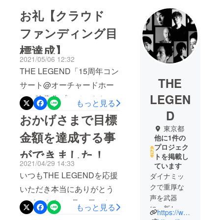
お礼【クラウド
ファンディング目
標達成】
2021/05/06 12:32
THE LEGEND「15周年コン
THE
サート@オーチャードホー
LEGEN
ル」映像化プロジェクト
もっと見る
に、ご参加・ご支援くださ
D
おかげさまで目標
いました皆様、本当にあり
東京都
金額を達成する事
他に1件の
がとうございました。おか
プロジェク
ができました！
げさまで目標としておりま
トを掲載し
2021/04/29 14:33
ています
した金額をクリアし、137%
いつもTHE LEGENDを応援
ダイナミッ
達成の4,794,000円のご支援
クで重厚な
いただき本当にありがとう
をいただきました。皆様と
声を武器
ございます。4月16日からス
もっと見る
共に作る映像化プロジェク
に、新しい
https://www.opera-legend.com/
タートした、THE
クラシック