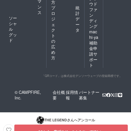
マ
方
ウド
ン
プ
統
ファ
ス
ロ
計
ン
ソー
ジ
デ
ディ
シャ
ェ
ー
ング
ル
ク
タ
mac
グッ
ト
hi-ya
ド
の
補助
広
金申
め
請サ
方
ポー
ト
「QRコード」は株式会社デンソーウェーブの登録商標です。
© CAMPFIRE,
会社概
採用情
パートナー
Inc.
要
報
募集
THE LEGEND
さんへアンコール