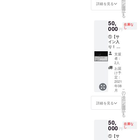
ー
②【Blu
①THE
ン
LEGEN
詳細を見る
なたの
しまし
を
-rayの
LEGEN
選
D15周
お名前
ては確
択
エンド
D15周
す
年記念
をお載
定次
る
ロール
年記念
コン
せしま
第、活
50,
にあな
コン
サート
す。
動報告
在庫な
たのお
000
サー
し
映像の
※Blu-
円
にてご
名前
ト、
エンド
rayは編
案内さ
①【サ
を！】
オー
ロール
集の
せてい
イン入
③【完
チャー
【Speci
後、
ただき
り！ 15
成試写
ドホー
al
2021年
ます。
周年記
会にご
ル公演
Thanks
８月末
支援
念コン
招待】
15周年
】の
者：
に皆様
サート
④【世
記念コ
2人
コー
のお手
それで
界に1つ
ンサー
ナー
お届
元にお
も世界
だけ！
ト「そ
け予
に、あ
届け予
は美し
あなた
定：
れでも
なたの
定で
い。
2021
のため
世界は
お名前
す。 詳
年08
Blu-ray
のフォ
美し
をお載
細な日
こ
月
ディス
トブッ
の
い。」
せしま
程に関
リ
ク】
クをメ
タ
のBlu-
す。 〇
しまし
ー
②【Blu
ンバー
ン
rayディ
詳細を見る
コン
ては確
を
-rayの
が制
選
スクに
サート
定次
択
エンド
作】 〇
す
サイン
映像の
第、活
る
ロール
THE
を入れ
完成試
動報告
50,
にあな
LEGEN
てお送
写会に
にてご
在庫な
たのお
000
D15周
し
りしま
ご招待
円
案内さ
名前
年記念
す。
しま
せてい
①【サ
を！】
コン
②THE
す。
ただき