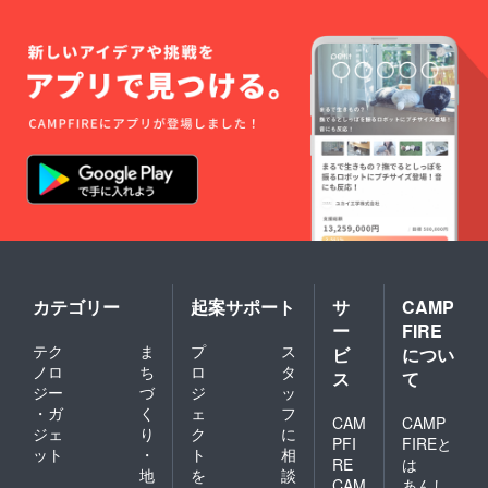
に同封
す。
込んだ
写会は
しょ
される
Blu-ray
企画も
2021年
う！
ブック
作品の
よし、
8月22日
※Blu-
レット
魅力を
トーク
（日）
rayは完
にあな
世界に
セッ
14:00〜
成試写
たの
向けて
ション
都内
会でメ
メッ
発信で
をする
で予定
ンバー
セージ
きる楽
もよ
してお
よりお
とお名
しい番
し！
りま
渡しい
前を掲
組をメ
様々な
す。
たしま
載致し
ンバー
アイデ
※Blu-
す。 ※
ます。
と一緒
アで
rayは完
支援
発売後
に作り
コー
成試写
時、必
販売さ
ましょ
ナーを
会でメ
ず備考
れる
う！番
もりあ
ンバー
欄にご
Blu-ray
組時間
げてく
よりお
希望の
作品に
は60分
ださ
渡しい
お名前
掲載さ
を予定
い！支
カテゴリー
起案サポート
サ
CAMP
たしま
をご記
れま
してい
援者様
す。 ※
入くだ
ー
FIRE
す。メ
ます。
がファ
支援
さい。
テク
ま
プ
ス
ンバー
ビ
につい
ポッド
ンのみ
時、必
に向け
キャス
ノロ
ち
ロ
タ
なさま
ず備考
ス
て
てのコ
トとし
と一緒
ジー
づ
ジ
ッ
欄にご
メント
て配信
に企画
希望の
・ガ
く
ェ
フ
や、
CAM
CAMP
します
するの
お名前
ジェ
り
ク
に
ブック
のでど
もあり
PFI
FIREと
をご記
ット
・
ト
相
レット
なた様
です
入くだ
RE
は
を読む
地
を
談
も楽し
ね！2名
さい。
CAM
あんし