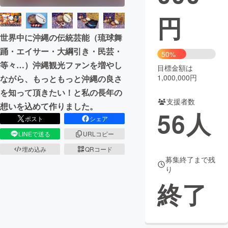
円
まちづくり・地域活性化
世界中に沖縄の伝統芸能（琉球舞
踊・エイサー・大綱引き・民芸・
CAMPFIRE for Social Good
CAMPFIRE Creation
50%
等々…）沖縄観光ファンを増やし
CAMPFIREふるさと納税
machi-ya
コミュニティ
目標金額は
1,000,000円
ながら、もっともっと沖縄の良さ
を知って頂きたい！と私の長年の
支援者数
想いを込めて作りました。
56
人
ポスト
シェア
LINEで送る
URLコピー
埋め込み
QRコード
募集終了まで残
り
終了