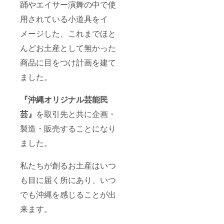
黒）、
踊やエイサー演舞の中で使
サイズ
用されている小道具をイ
（S・
M・L）
メージした、これまでほと
を記載
をお願
んどお土産として無かった
い致し
ます。
商品に目をつけ計画を建て
Bコー
スの場
ました。
合は、
『な
『沖縄オリジナル芸能民
し』
芸』
を取引先と共に企画・
製造・販売することになり
ました。
私たちが創るお土産はいつ
も目に届く所にあり、いつ
でも沖縄を感じることが出
来ます。