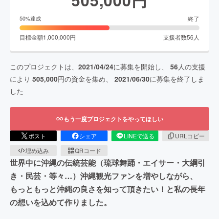
終了
50
%達成
目標金額
1,000,000
円
支援者数
56
人
このプロジェクトは、
2021/04/24
に募集を開始し、
56
人の支援
により
505,000
円の資金を集め、
2021/06/30
に募集を終了しま
した
もう一度プロジェクトをやってほしい
ポスト
シェア
LINEで送る
URLコピー
埋め込み
QRコード
世界中に沖縄の伝統芸能（琉球舞踊・エイサー・大綱引
き・民芸・等々…）沖縄観光ファンを増やしながら、
もっともっと沖縄の良さを知って頂きたい！と私の長年
の想いを込めて作りました。