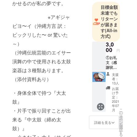
かせるのが私の夢です。
目標金額
未達でも
※アギジャ
リターン
が届きま
ビヨ〜イ（沖縄方言 訳：
す
(All-in
ビックリした〜 or 驚いた
方式)
～）
3,0
00
円
（沖縄伝統芸能のエイサー
①お礼
演舞の中で使用される太鼓
文（感
謝状）
楽器は３種類あります。
②パー
支援
ラン
（添付資料あり）
者：
クー
13人
BOX(バ
お届
チ付）×
・身体全体で持つ『大太
け予
１SET
定：
鼓』
③沖縄
2021
年07
菓子
・片手で振り回すことが出
こ
月
（ちん
の
リ
すこ
タ
来る『中太鼓（締め太
ー
う）
ン
詳細を見る
を
選
鼓）』
択
す
る