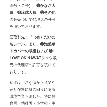
５号・７号）、❸かなさ人
形、❹琉球人形、❺その他
の販売ついて代理店の許可
を頂いております。
②取引先
：『
（有）だいに
ちシール
』より、
❶泡盛ボ
トカバーの版権および ❷I
LOVE OKINAWATシャツ販
売
の代理店の許可を頂いて
おります。
私達は小さな頃から音楽や
踊りが常に身の回りにある
環境で育ちました。特に保
育園・幼稚園・小学校・中