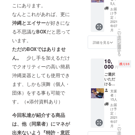
クー
5人
こにあります。
BOX（
お届
バチ付
け予
なんとこれがあれば、更に
き）×１
定：
SET ③
2021
沖縄とエイサー
が好きにな
年07
泡盛ボ
こ
月
る不思議な
BOX
だと思って
トルカ
の
リ
バー
タ
ー
います。
（紅
ン
詳細を見る
を
型）×１
選
ただのBOXではありませ
択
枚 ④花
す
る
笠寿(ﾊﾅ
ん。
少し手を加えるだけ
10,
ｶｻ〜
残り35
ｼﾞｭ)×1
000
でクオリティーの高い簡易
円
コ ④沖
ご選択
沖縄楽器としても使用でき
縄菓子
いただ
（ちん
ます、しかも演舞（個人・
けるリ
すこ
ターン
う）
支援
団体）をする事も可能で
がござ
者：
いま
15人
す。（※添付資料あり）
す。 A
お届
コー
け予
ス
定：
今回私達が紹介する商品
or B
2021
年07
コース
は、他（同業者）にマネが
こ
月
【Aコー
の
リ
出来ないよう『特許・意匠
ス】 ①
タ