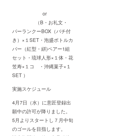
or
（B・お礼文・
パーランクーBOX（バチ付
き）×１SET・泡盛ボトルカ
バー（紅型・絣)ペアー1組
セット・琉球人形×１体・花
笠寿×１コ ・沖縄菓子×１
SET ）
実施スケジュール
4月7日（水）に意匠登録出
願中の許可が降りました。
5月よりスタートし７月中旬
のゴールを目指します。