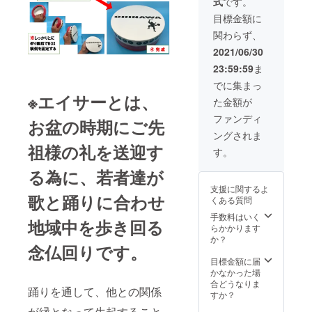
式
です。
き）×１
載くだ
SET ③
さい』
目標金額に
泡盛ボ
⑤花笠
関わらず、
トルカ
寿(ﾊﾅｶ
バー
ｻ〜
2021/06/30
（紅
ｼﾞｭ)×1
23:59:59
ま
型）
コ ⑥沖
×1SET
縄菓子
でに集まっ
④琉球
（ちん
※エイサーとは、
た金額が
人形
すこ
(ケース
う）
ファンディ
お盆の時期にご先
入り)×1
ングされま
体 ⑤I
祖様の礼を送迎す
LOVE T
or
す。
シャツ
【Bコー
（白or
る為に、若者達が
ス】 ①
黑（S・
お礼文
支援に関するよ
M・
（感謝
歌と踊りに合わせ
くある質問
L））×1
状） ②
枚
パーラ
手数料はいく
地域中を歩き回る
『Tシャ
ンクー
らかかります
ツのカ
BOX（
か？
念仏回りです。
ラーと
バチ付
サイズ
き）×１
目標金額に届
をご記
SET ③
かなかった場
載くだ
泡盛ボ
合どうなりま
踊りを通して、他との関係
さい』
トルカ
すか？
⑥花笠
バー
が縁となって生起すること