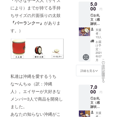
・小さな子〜大人（サイズ
5,0
により）までが持てる手持
00
円
ちサイズの片面張りの太鼓
①お礼
文（感
『パーランクー』
がありま
謝状）
②パー
す。）
支援
ラン
者：
クー
13人
BOX（
お届
バチ付
け予
き）×１
定：
SET ③
2021
年07
花笠寿
こ
月
(ﾊﾅｶｻ〜
の
リ
ｼﾞｭ)×２
タ
ー
コ ④沖
ン
詳細を見る
を
縄菓子
選
私達は沖縄を愛するうち
択
（ちん
す
る
すこ
な〜んちゅ（訳：沖縄
7,0
う）
00
人）。エイサーが大好きな
円
①お礼
メンバー3人で商品を開発し
文（感
ました。
謝状）
②パー
支援
あなたの知らない沖縄がこ
ラン
者：