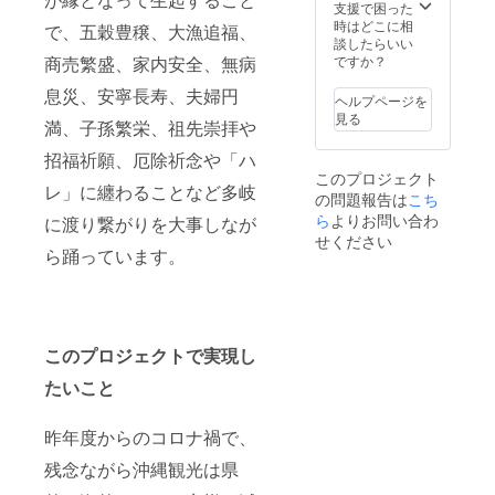
寿(ﾊﾅｶ
（紅型
支援で困った
ｻ〜
＋絣）×
時はどこに相
で、五穀豊穣、大漁追福、
ｼﾞｭ)×1
ペアー
談したらいい
コ ⑦沖
1SET ④
商売繁盛、家内安全、無病
ですか？
縄菓子
花笠寿
息災、安寧長寿、夫婦円
（ちん
(ﾊﾅｶｻ〜
ヘルプページを
すこ
ｼﾞｭ)×1
見る
満、子孫繁栄、祖先崇拝や
う）
コ ⑤沖
縄菓子
招福祈願、厄除祈念や「ハ
（ちん
このプロジェクト
or
すこ
レ」に纏わることなど多岐
の問題報告は
こち
【Bコー
う） ※A
ス】 ①
ら
よりお問い合わ
コー
に渡り繋がりを大事しなが
お礼文
ス 又
せください
（感謝
ら踊っています。
は B
状） ②
コース
パーラ
をお選
ンクー
び下さ
BOX（
い A
バチ付
コース
このプロジェクトで実現し
き）×１
の場合
SET ③
は、T
たいこと
泡盛ボ
シャツ
トルカ
のカ
バー
ラー
昨年度からのコロナ禍で、
（紅型
（白・
＋絣）×
残念ながら沖縄観光は県
黒）、
ペアー
サイズ