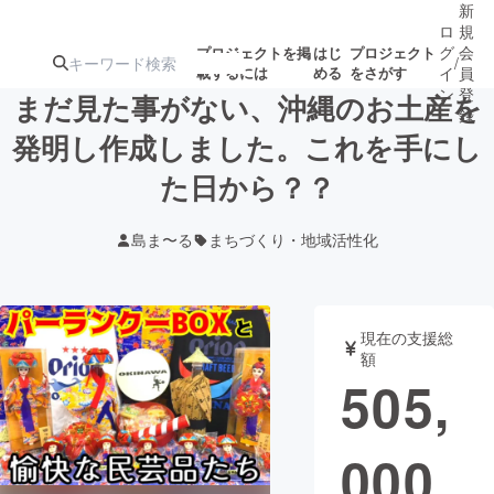
新
ロ
規
グ
会
プロジェクトを掲
はじ
プロジェクト
/
載するには
める
をさがす
イ
員
ン
登
まだ見た事がない、沖縄のお土産を
録
発明し作成しました。これを手にし
た日から？？
人気のプロ
注目のリ
注目の新着プロ
募集終了が近いプ
もうすぐ公開
ジェクト
ターン
ジェクト
ロジェクト
されます
島ま〜る
まちづくり・地域活性化
アート・写真
音楽
現在の支援総
テクノロジー・ガジェット
ゲーム・サ
額
505,
映像・映画
書籍・雑誌
000
ビジネス・起業
チャレンジ