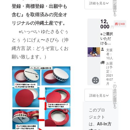
ー
お礼文
ン
詳細を見る
を
登録・商標登録・出願中も
（感謝
選
択
状） ②
す
含む』を取得済みの完全オ
る
パーラ
12,
ンクー
リジナルの沖縄土産です。
残り40
BOX（
000
円
バチ付
※いっぺい ゆたさるぐぅ
※ご選択
き）×１
いただ
SET ③
とぅ うにげぇ〜さびら（沖
けるリ
泡盛ボ
縄方言 訳：どうぞ宜しくお
ターン
トルカ
支援
がござ
バー
者：
願い致します。）
いま
（紅
10人
す。
型）
お届
（Aコー
×1SET
け予
ス
④I
定：
or B
2021
LOVE T
年07
コー
シャツ
こ
月
ス）
（白or
の
リ
【Aコー
黑（S・
タ
ー
ス】 ①
M・
ン
詳細を見る
を
お礼文
L））×1
選
択
（感謝
枚
す
る
状） ②
『Tシャ
このプロ
パーラ
ツのカ
ジェクト
ンクー
ラーと
BOX（
サイズ
は、
All-In方
バチ付
をご記