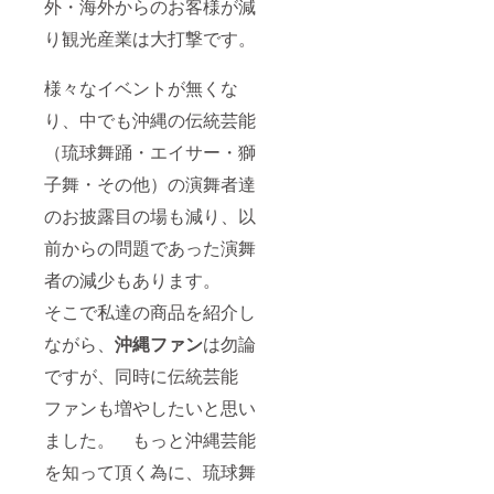
外・海外からのお客様が減
1SET ④
（S・
琉球人
M・L）
り観光産業は大打撃です。
形(ケー
を記載
ス入
をお願
り)×1体
い致し
様々なイベントが無くな
⑤花笠
ます。
寿(ﾊﾅｶ
Bコー
り、中でも沖縄の伝統芸能
ｻ〜
スの場
ｼﾞｭ)×1
合は、
（琉球舞踊・エイサー・獅
コ ⑥沖
『な
子舞・その他）の演舞者達
縄菓子
し』
（ちん
のお披露目の場も減り、以
すこ
う） ※A
前からの問題であった演舞
コー
ス 又
者の減少もあります。
は B
コース
そこで私達の商品を紹介し
をお選
び下さ
ながら、
沖縄ファン
は勿論
い A
ですが、同時に伝統芸能
コース
の場合
ファンも増やしたいと思い
は、T
シャツ
ました。 もっと沖縄芸能
のカ
ラー
を知って頂く為に、琉球舞
（白・