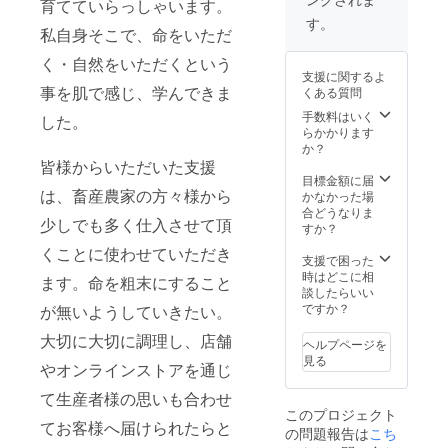
お肉、
育てていらっしゃいます。
交通費
す。
私自身そこで、命をいただ
がリ
ターン
く・自然をいただくという
に含ま
支援に関するよ
れてお
事を肌で感じ、学んできま
くある質問
りま
す。 ・
手数料はいく
した。
このリ
らかかります
ターン
か？
は土日
皆様からいただいた支援
祝限定
目標金額に届
は、畜産農家の方々様から
とさせ
かなかった場
て頂き
合どうなりま
少しでも多く仕入させて頂
ます。
すか？
・この
くことに使わせていただき
リター
支援で困った
ンの出
時はどこに相
ます。命を粗末にすること
張場所
談したらいい
は東京
ですか？
が無いようしていきたい。
都内限
定とさ
大切に大切に調理し、店舗
ヘルプページを
せて頂
見る
やオンラインストアを通じ
きま
す。 ・
て生産者様の思いも合わせ
このリ
このプロジェクト
ターの
てお客様へ届けられたらと
の問題報告は
こち
出張時