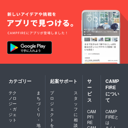
カテゴリー
起案サポート
サ
CAMP
ー
FIRE
テク
ま
プ
ス
ビ
につい
ノロ
ち
ロ
タ
ス
て
ジー
づ
ジ
ッ
・ガ
く
ェ
フ
CAM
CAMP
ジェ
り
ク
に
PFI
FIREと
ット
・
ト
相
RE
は
地
を
談
CAM
あんし