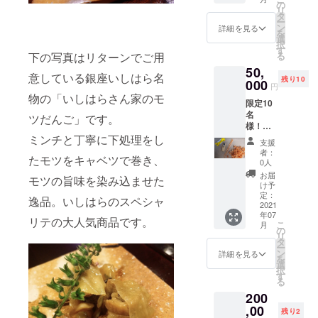
だき1年
の
リ
間(2022
肉味
タ
ー
年11月
噌 80ｇ
ン
詳細を見る
を
29日ま
選
択
で)店内
いし
す
る
下の写真はリターンでご用
に掲げ
はら冷
50,
させて
麺 1
意している銀座いしはら名
残り10
いただ
000
セット
円
きま
(3人前)
物の「いしはらさん家のモ
限定10
す。1年
リター
名
後札は
ンの全
ツだんご」です。
様！！
ご自宅
てが詰
銀座い
ミンチと丁寧に下処理をし
までお
まった
支援
しはら
送りさ
セット
者：
たモツをキャベツで巻き、
でご使
せてい
です。
0人
用いた
ただき
お得に
お届
モツの旨味を染み込ませた
だける
ます。
なって
け予
お名前
※支援時
定：
おりま
逸品。いしはらのスペシャ
入り木
2021
必ず備
す。
年07
のお箸
考欄に
リテの大人気商品です。
こ
月
銀座い
ご希望
の
リ
しはら
のお名
タ
ー
でご使
前をご
ン
詳細を見る
を
用いた
記入下
選
択
だける
さい。
す
る
特別な
200
マイ
箸。 お
,00
残り2