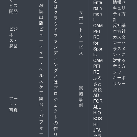
と
情報セ
Ente
ビス
雑
は
キュリ
rtain
開発
誌
ク
サ
ティ方
men
出
ラ
ポ
針
t
版
ウ
ー
反社基
CAM
ビジ
ビ
ド
ト
本方針
PFI
ネ
ュ
フ
サ
カスタ
RE
ス・
ー
ァ
ー
マーハ
for
起業
テ
ン
ビ
ラスメ
Spor
ィ
デ
ス
ントに
ts
ー
ィ
対する
CAM
・
ン
考え方
PFI
ヘ
グ
クッ
RE
ル
と
キーポ
ふる
ス
は
リシー
さと
ケ
プ
実
納税
ア
ロ
施
AD
アー
舞
ジ
事
FOR
ト・
台
ェ
例
ALL
写真
・
ク
HIO
パ
ト
KOS
フ
の
HI
ォ
作
JFA
ー
り
クラ