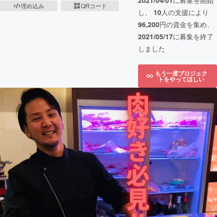
2021/04/01
に募集を開始
埋め込み
QRコード
し、
10
人の支援により
96,200
円の資金を集め、
2021/05/17
に募集を終了
しました
もう一度プロジェク
トをやってほしい