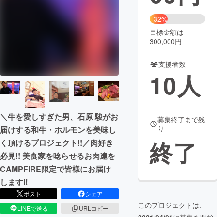
まちづくり・地域活性化
32%
目標金額は
300,000円
CAMPFIRE for Social Good
CAMPFIRE Creation
CAMPFIREふるさと納税
machi-ya
コミュニティ
支援者数
10
人
＼牛を愛しすぎた男、石原 駿がお
募集終了まで残
り
届けする和牛・ホルモンを美味し
終了
く頂けるプロジェクト!!／肉好き
必見!! 美食家を唸らせるお肉達を
CAMPFIRE限定で皆様にお届け
します‼︎
ポスト
シェア
このプロジェクトは、
LINEで送る
URLコピー