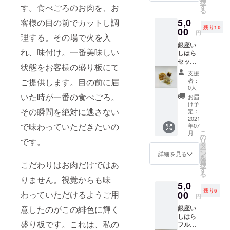
択
さん家
す。食べごろのお肉を、お
す
る
のモツ
5,0
客様の目の前でカットし調
だんご
残り10
がご自
00
円
理する。その場で火を入
宅で堪
銀座い
能でき
れ、味付け。一番美味しい
しはら
ます。
セット
状態をお客様の盛り板にて
キム
支援
チ、い
ご提供します。目の前に届
者：
しはら
0人
さん家
いた時が一番の食べごろ。
お届
のモツ
け予
その瞬間を絶対に逃さない
だん
定：
ご、い
2021
で味わっていただきたいの
年07
しはら
こ
月
さん家
の
です。
リ
のテツ
タ
ー
オくん
ン
詳細を見る
を
が 各２
選
こだわりはお肉だけではあ
択
個入っ
す
る
たセッ
りません。視覚からも味
5,0
ト 内容
残り6
量 キ
わっていただけるようご用
00
円
ムチ
意したのがこの緋色に輝く
銀座い
100ｇ×
しはら
２
盛り板です。これは、私の
フル