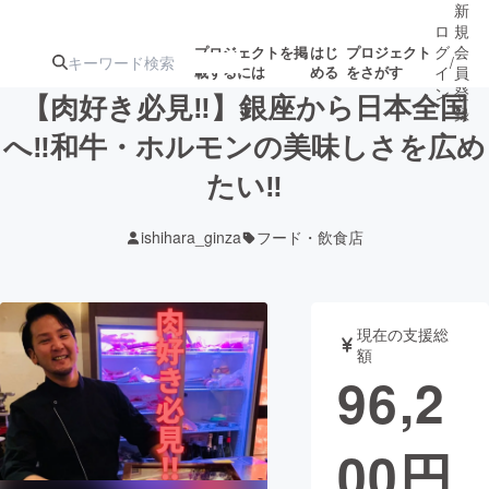
新
ロ
規
グ
会
プロジェクトを掲
はじ
プロジェクト
/
載するには
める
をさがす
イ
員
ン
登
【肉好き必見‼︎】銀座から日本全国
録
へ‼︎和牛・ホルモンの美味しさを広め
たい‼︎
人気のプロ
注目のリ
注目の新着プロ
募集終了が近いプ
もうすぐ公開
ジェクト
ターン
ジェクト
ロジェクト
されます
ishihara_ginza
フード・飲食店
アート・写真
音楽
現在の支援総
テクノロジー・ガジェット
ゲーム・サ
額
96,2
映像・映画
書籍・雑誌
00
円
ビジネス・起業
チャレンジ