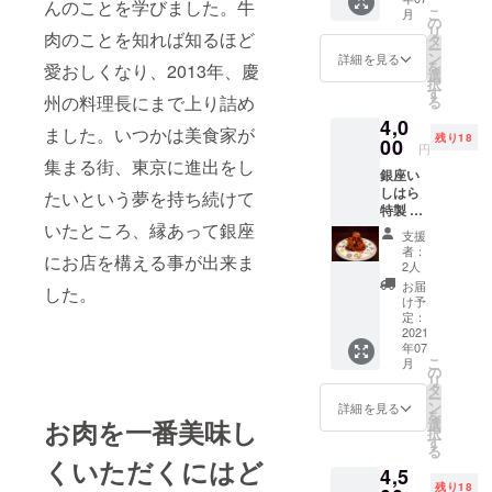
肉味
んのことを学びました。牛
こ
月
噌 80
の
リ
肉のことを知れば知るほど
ｇ×2 黒
タ
ー
毛和牛
ン
詳細を見る
を
愛おしくなり、2013年、慶
100％。
選
択
白米に
す
州の料理長にまで上り詰め
る
もワイ
4,0
ンにも
ました。いつかは美食家が
残り18
ピッタ
00
円
リ
集まる街、東京に進出をし
銀座い
しはら
たいという夢を持ち続けて
特製 キ
いたところ、縁あって銀座
ムチ 5
支援
個セッ
者：
にお店を構える事が出来ま
ト 内容
2人
量 １
お届
した。
００ｇ×
け予
５個 銀
定：
座いし
2021
年07
はら自
こ
月
家製キ
の
リ
ムチ。1
タ
ー
度食べ
ン
詳細を見る
を
たらハ
お肉を一番美味し
選
択
マりま
す
る
す。
くいただくにはど
4,5
残り18