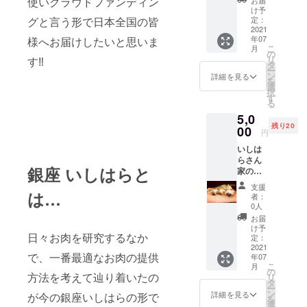
使いクラウドファンディン
お届
量 100
け予
ｇ×５
グと言う形で日本全国の皆
定：
お口に
2021
年07
様へお届けしたいと思いま
運べば
こ
月
一瞬で
の
リ
す‼︎
ホロホ
タ
ー
ロと溶
ン
詳細を見る
を
けるほ
選
択
ど柔ら
す
る
かく煮
5,0
込みま
残り20
した。
00
円
いしは
らさん
銀座 いしはらと
家のモ
ツだん
支援
ご 3個
は…
者：
セット
0人
内容
お届
量 180
け予
日々お肉を研究するなか
ｇ×３
定：
１袋6個
2021
で、一番最適なお肉の提供
年07
入り 銀
こ
月
座いし
の
方法を考えて辿り着いたの
リ
はら名
タ
ー
物のい
ン
詳細を見る
が今の銀座いしはらの形で
を
しはら
選