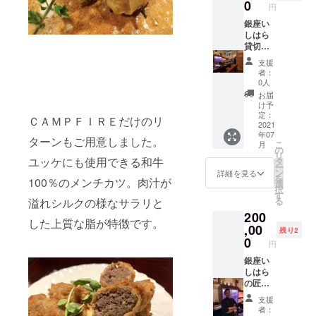
箸にお
0
円
名前を
入れさ
銀座い
せて頂
しはら
きま
貸切権
す。 お
その日1
支援
店で永
日丸ご
者：
久的に
と貸切
0人
管理さ
(土日祝
お届
せて頂
含む4時
け予
きま
間まで)
定：
ＣＡＭＰＦＩＲＥだけのリ
す。ご
最大8名
2021
年07
来店時
様まで
ターンもご用意しました。
こ
月
にご使
で貸し
の
リ
用いた
切れま
ユッケにも使用できる和牛
タ
ー
だけま
す。(お
ン
詳細を見る
を
100％のメンチカツ。肉汁が
す。 ご
子様可
選
択
自宅に
能) お肉
す
る
溢れシルクの様なサラリと
お送り
食べ放
200
するこ
題、
した上質な脂が特徴です。
ともで
ビール
,00
残り2
きま
とワイ
0
円
す。 ※
ン飲み
支援
放題(未
銀座い
時、必
成年は
しはら
ず備考
ソフト
の匠の
欄にご
ドリン
出張焼
支援
希望の
クです)
肉権 匠
者：