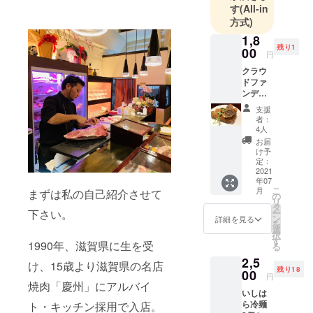
す
(All-in
方式)
1,8
残り1
00
円
クラウ
ドファ
ンディ
ング限
支援
定 和牛
者：
100%
4人
メンチ
お届
カツ 内
け予
容量 3
定：
本
2021
年07
(80g×3)
こ
月
まずは私の自己紹介させて
つなぎ
の
リ
一切使
タ
下さい。
ー
用して
ン
詳細を見る
を
いない
選
択
肉汁
す
1990年、滋賀県に生を受
る
たっぷ
2,5
りの和
け、15歳より滋賀県の名店
残り18
牛100%
00
円
メンチ
焼肉「慶州」にアルバイ
いしは
カツ。
ら冷麺
ト・キッチン採用で入店。
冷凍で