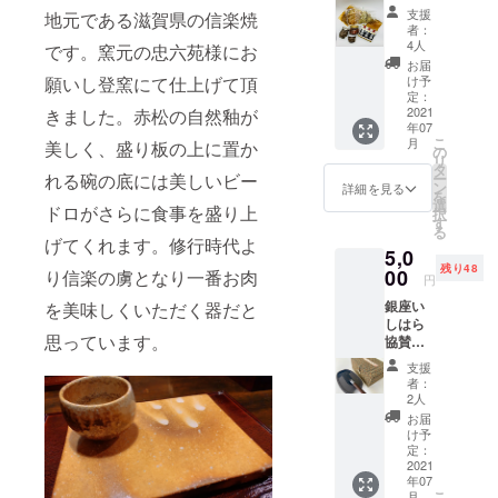
セット
いし
支援
地元である滋賀県の信楽焼
内容
はらさ
者：
量 キ
ん家の
4人
です。窯元の忠六苑様にお
ムチ
モツだ
お届
100ｇ
んご
願いし登窯にて仕上げて頂
け予
180ｇ×
定：
すじ
2021
きました。赤松の自然釉が
２
年07
煮込み
こ
月
美しく、盛り板の上に置か
100ｇ
いし
の
リ
はらさ
タ
れる碗の底には美しいビー
ー
いし
ん家の
ン
詳細を見る
を
はらさ
テツオ
選
ドロがさらに食事を盛り上
択
ん家の
くん 80
す
る
モツだ
ｇ××２
げてくれます。修行時代よ
5,0
んご
大人気
残り48
180ｇ(6
00
り信楽の虜となり一番お肉
の3品を
円
個入り)
1セット
銀座い
を美味しくいただく器だと
にして
しはら
いし
みまし
思っています。
協賛権
はらさ
た。
木の札
ん家の
支援
に書道
テツオ
者：
家 翠峰
くん 80
2人
さんの
ｇ
お届
書でお
け予
名前を
牛し
定：
書かせ
2021
ぐれ煮
年07
ていた
100ｇ
こ
月