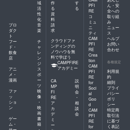
域
作
す
PFI
ん・安
活
る
る
RE
全への
性
資
コ
取り組
化
料
ミュ
み
プロ
音
請
ニ
ニュー
ダク
楽
求
ティ
ス
ト
CAM
ヘルプ
クラウドファ
フー
チ
PFI
お問い
ンディングの
ド・
ャ
RE
合わせ
ノウハウを無
飲食
レ
Crea
料で学ぼう
店
ン
tion
各種規定
CAMPFIRE
ジ
CAM
アカデミー
アニ
ス
利用規
PFI
メ・
ポ
約
RE
漫画
ー
CA
説
細則
for
ツ
MP
明
プライ
Soci
ファ
映
FI
会
バシー
al
ッ
像
RE
・
ポリ
Goo
ショ
・
ア
相
シー
d
ン
映
カ
談
特定商
CAM
画
デ
会
取引法
PFI
ゲー
書
ミ
に基づ
RE
ム・
籍
ー
く表記
for
サー
・