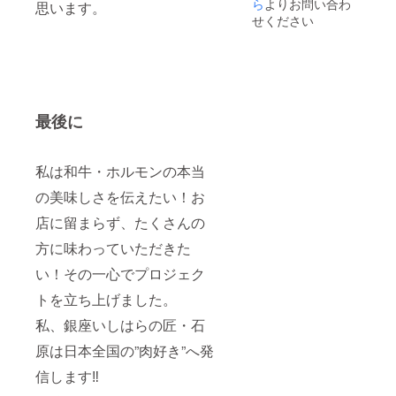
間は2時
ら
よりお問い合わ
思います。
間とな
せください
りま
す。 ・
有効期
限
2022年
11月29
日まで
最後に
・備考
欄に、
ご利用
私は和牛・ホルモンの本当
人数と
ご利用
の美味しさを伝えたい！お
場所を
ご記入
店に留まらず、たくさんの
お願い
しま
方に味わっていただきた
す。
い！その一心でプロジェク
トを立ち上げました。
私、銀座いしはらの匠・石
原は日本全国の”肉好き”へ発
信します‼︎