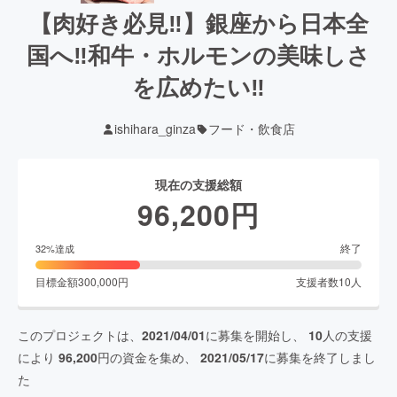
【肉好き必見‼︎】銀座から日本全
国へ‼︎和牛・ホルモンの美味しさ
を広めたい‼︎
ishihara_ginza
フード・飲食店
現在の支援総額
96,200
円
終了
32
%達成
目標金額
300,000
円
支援者数
10
人
このプロジェクトは、
2021/04/01
に募集を開始し、
10
人の支援
により
96,200
円の資金を集め、
2021/05/17
に募集を終了しまし
た