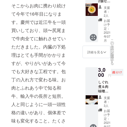
2個セッ
お届け
そこからお肉に携わり続け
ト(6人
しま
支援
前) 内容
す。
者：
て今年で16年目になりま
量 １
2人
セット
お届
す。慶州では近江牛を一頭
(麺
け予
100g×3
定：
買いしており、頭〜尻尾ま
スープ
2021
年07
200cc×
で牛肉全てに触れさせてい
こ
月
3) ×2 ア
の
リ
ただきました。内臓の下処
ゴ出汁
タ
ー
と黒毛
ン
詳細を見る
を
理はとても手間がかかりま
和牛の
選
択
出汁を
す
すが、やりがいがあって今
る
ブレン
3,0
ドした
でも大好きな工程です。包
残り17
スープ
00
円
に宮城
丁の入れ方で変わる味。お
しぐれ
県白石
煮＆肉
肉とふれあう中で知る和
市はた
味噌
けなか
牛、輸入牛の長所と短所。
セット
製麺様
支援
(各2個)
のうー
者：
人と同じように一頭一頭性
内容
麺を合
3人
量 じ
わせた
お届
格の違いがあり、個体差で
ぐれ煮
大人気
け予
100ｇ×
の冷麺
定：
味も変化すること。たくさ
２
2021
年07