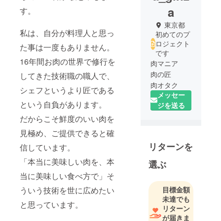
a
す。
東京都
私は、自分が料理人と思っ
初めてのプ
ロジェクト
た事は一度もありません。
です
16年間お肉の世界で修行を
肉マニア
肉の匠
してきた技術職の職人で、
肉オタク
シェフというより匠である
メッセー
という自負があります。
ジを送る
だからこそ鮮度のいい肉を
見極め、ご提供できると確
リターンを
信しています。
「本当に美味しい肉を、本
選ぶ
当に美味しい食べ方で」そ
ういう技術を世に広めたい
目標金額
未達でも
と思っています。
リターン
が届きま