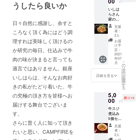
00
円
うしたら良いか
いしは
らさん
家のテ
日々自然に感謝し、余すと
ツオく
支援
ん 5個
者：
ころなく頂く為にはどう調
セット
2人
内容量
理すれば美味しく頂けるの
お届
80ｇ×
け予
５個
か研究の毎日。仕込みで牛
定：
テッ
2021
肉の味が決まると言っても
年07
チャン
こ
月
を大人
の
過言ではありません。銀座
リ
な味付
タ
ー
けにし
ン
詳細を見る
いしはらは、そんなお肉好
を
まし
選
択
た。 旨
す
きの私がたどり着いた、牛
る
味が溢
5,0
れワイ
の究極の頂き方を皆様へお
残り18
ンに凄
00
円
届けする舞台でございま
くマリ
牛スジ
アー
す。
煮込み
ジュし
5個セッ
ます。
さらに普く人に知って頂き
ト（黒
支援
毛和牛
者：
たいと思い、CAMPFIREを
100％）
2人
内容