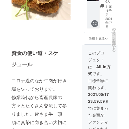
お名前
お肉を
を一日
0人
をご記
語りな
貸し
お届
入下さ
がら堪
切って
け予
い。
能して
美味し
定：
くださ
いお肉
2021
年07
い。 そ
を食べ
こ
月
の日の
ません
の
リ
最高の
か？ 銀
タ
ー
お肉を
座いし
ン
詳細を見る
を
ご用意
はらが
選
択
しま
お好き
す
る
す。 ・
な場所
資金の使い道・スケ
このプロ
お店ま
で楽し
ジェクト
での交
めま
ジュール
通費は
す。 ・
は、
All-In方
含まれ
支援者
式
です。
ており
様ご指
ませ
定のご
コロナ過のなか牛肉が行き
目標金額に
ん。 ・
自宅や
関わらず、
有効期
BBQ場
場を失っております。
限は
までお
2021/05/17
修業時代から畜産農家の
2022年
肉を
23:59:59
ま
11月29
持って
方々とたくさん交流して参
日まで
出張致
でに集まっ
しま
りました。皆さま牛一頭一
た金額が
す。 ・
15名様
頭に真摯に向き合い大切に
ファンディ
までの
ングされま