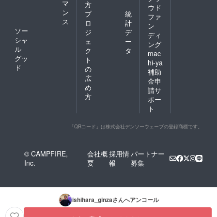
マ
方
ウド
ン
プ
統
ファ
ス
ロ
計
ン
ソー
ジ
デ
ディ
シャ
ェ
ー
ング
ル
ク
タ
mac
グッ
ト
hi-ya
ド
の
補助
広
金申
め
請サ
方
ポー
ト
「QRコード」は株式会社デンソーウェーブの登録商標です。
© CAMPFIRE,
会社概
採用情
パートナー
Inc.
要
報
募集
ishihara_ginza
さんへアンコール