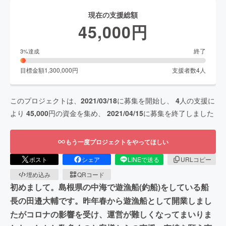
現在の支援総額
45,000
円
終了
3
%達成
目標金額
1,300,000
円
支援者数
4
人
このプロジェクトは、
2021/03/18
に募集を開始し、
4
人の支援に
より
45,000
円の資金を集め、
2021/04/15
に募集を終了しました
もう一度プロジェクトをやってほしい
ポスト
シェア
LINEで送る
URLコピー
埋め込み
QRコード
初めまして。島根県の中海で遊漁船(釣船)をしている船
長の田邉大輔です。昨年春から遊漁船として開業しまし
たがコロナの影響を受け、運営が難しくなってまいりま