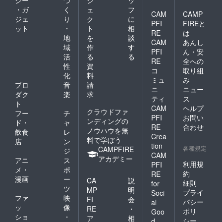
・ガ
く
ェ
フ
CAM
CAMP
ジェ
り
ク
に
PFI
FIREと
ット
・
ト
相
RE
は
地
を
談
CAM
あんし
域
作
す
PFI
ん・安
活
る
る
RE
全への
性
資
コ
取り組
化
料
ミュ
み
プロ
音
請
ニ
ニュー
ダク
楽
求
ティ
ス
ト
CAM
ヘルプ
クラウドファ
フー
チ
PFI
お問い
ンディングの
ド・
ャ
RE
合わせ
ノウハウを無
飲食
レ
Crea
料で学ぼう
店
ン
tion
各種規定
CAMPFIRE
ジ
CAM
アカデミー
アニ
ス
利用規
PFI
メ・
ポ
約
RE
漫画
ー
CA
説
細則
for
ツ
MP
明
プライ
Soci
ファ
映
FI
会
バシー
al
ッ
像
RE
・
ポリ
Goo
ショ
・
ア
相
シー
d