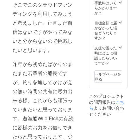
手数料はいく
そこでこのクラウドファン
らかかります
か？
ディングを利用してみよう
と考えました。正直まだ自
目標金額に届
かなかった場
信はないですがやってみな
合どうなりま
すか？
いと分からないので挑戦し
支援で困った
たいと思います。
時はどこに相
談したらいい
ですか？
昨年から初めたばかりのま
だまだ若輩者の船長です
ヘルプページを
見る
が、釣りを通してかけがえ
の無い時間の共有に尽力出
このプロジェクト
来る様、これからも頑張っ
の問題報告は
こち
ら
よりお問い合わ
ていきたいと思っておりま
せください
す。遊漁船Wild Fishの存続
に皆様のお力をお借りでき
たらと思っております。少