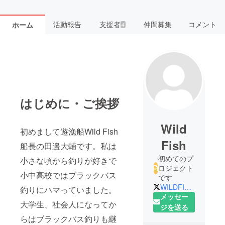
活動報告
支援者
仲間募集
コメント
ホーム
4
はじめに・ご挨拶
Wild
初めまして遊漁船Wild Fish
Fish
船長の田邉大輔です。私は
初めてのプ
小さな頃から釣りが好きで
ロジェクト
小中高校ではブラックバス
です
WILDFISH_2_5
釣りにハマっていました。
メッセー
大学生、社会人になってか
ジを送る
らはブラックバス釣りも継