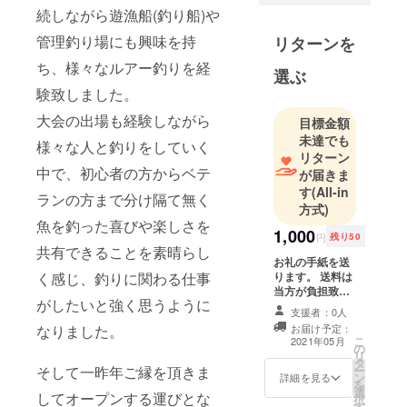
続しながら遊漁船(釣り船)や
管理釣り場にも興味を持
リターンを
ち、様々なルアー釣りを経
選ぶ
験致しました。
大会の出場も経験しながら
目標金額
未達でも
様々な人と釣りをしていく
リターン
中で、初心者の方からベテ
が届きま
す
(All-in
ランの方まで分け隔て無く
方式)
魚を釣った喜びや楽しさを
1,000
円
残り50
共有できることを素晴らし
お礼の手紙を送
ります。 送料は
く感じ、釣りに関わる仕事
当方が負担致し
がしたいと強く思うように
ます。
支援者：0人
お届け予定：
なりました。
こ
2021年05月
の
リ
タ
ー
そして一昨年ご縁を頂きま
ン
詳細を見る
を
選
してオープンする運びとな
択
す