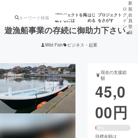
新
ロ
規
グ
会
プロジェクトを掲
はじ
プロジェクト
/
載するには
める
をさがす
イ
員
ン
登
遊漁船事業の存続に御助力下さい。
録
Wild Fish
ビジネス・起業
人気のプロ
注目のリ
注目の新着プロ
募集終了が近いプ
もうすぐ公開
ジェクト
ターン
ジェクト
ロジェクト
されます
現在の支援総
額
アート・写真
音楽
45,0
テクノロジー・ガジェット
ゲーム・サ
00
円
映像・映画
書籍・雑誌
3%
ビジネス・起業
チャレンジ
目標金額は