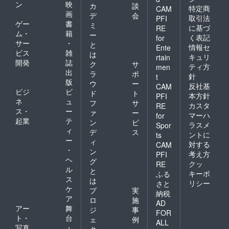
ン
映
カ
談
特定商
CAM
画
デ
会
取引法
PFI
ゲー
書
ミ
に基づ
RE
ム・
籍
ー
く表記
for
サー
・
と
情報セ
Ente
ビス
雑
は
キュリ
rtain
開発
誌
ク
サ
ティ方
men
出
ラ
ポ
針
t
版
ウ
ー
反社基
CAM
ビジ
ビ
ド
ト
本方針
PFI
ネ
ュ
フ
サ
カスタ
RE
ス・
ー
ァ
ー
マーハ
for
起業
テ
ン
ビ
ラスメ
Spor
ィ
デ
ス
ントに
ts
ー
ィ
対する
CAM
・
ン
考え方
PFI
ヘ
グ
クッ
RE
ル
と
キーポ
ふる
ス
は
リシー
さと
ケ
プ
実
納税
ア
ロ
施
AD
アー
舞
ジ
事
FOR
ト・
台
ェ
例
ALL
写真
・
ク