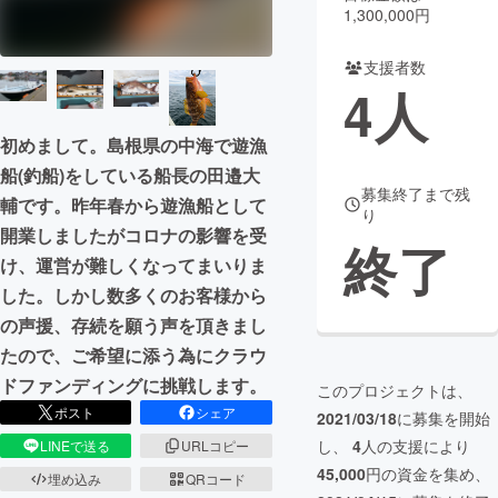
1,300,000円
まちづくり・地域活性化
支援者数
4
人
CAMPFIRE for Social Good
CAMPFIRE Creation
初めまして。島根県の中海で遊漁
CAMPFIREふるさと納税
machi-ya
コミュニティ
船(釣船)をしている船長の田邉大
募集終了まで残
輔です。昨年春から遊漁船として
り
開業しましたがコロナの影響を受
終了
け、運営が難しくなってまいりま
した。しかし数多くのお客様から
の声援、存続を願う声を頂きまし
たので、ご希望に添う為にクラウ
ドファンディングに挑戦します。
このプロジェクトは、
ポスト
シェア
2021/03/18
に募集を開始
し、
4
人の支援により
LINEで送る
URLコピー
45,000
円の資金を集め、
埋め込み
QRコード