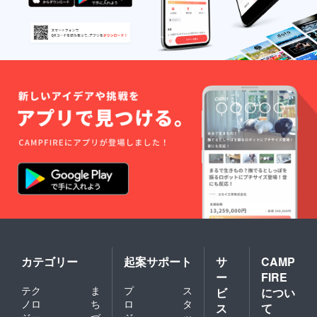
カテゴリー
起案サポート
サ
CAMP
ー
FIRE
テク
ま
プ
ス
ビ
につい
ノロ
ち
ロ
タ
ス
て
ジー
づ
ジ
ッ