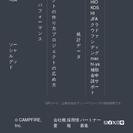
HIO
パ
ト
KOS
フ
の
HI
ォ
作
JFA
ー
り
クラ
マ
方
ウド
ン
プ
統
ファ
ス
ロ
計
ン
ソー
ジ
デ
ディ
シャ
ェ
ー
ング
ル
ク
タ
mac
グッ
ト
hi-ya
ド
の
補助
広
金申
め
請サ
方
ポー
ト
「QRコード」は株式会社デンソーウェーブの登録商標です。
© CAMPFIRE,
会社概
採用情
パートナー
Inc.
要
報
募集