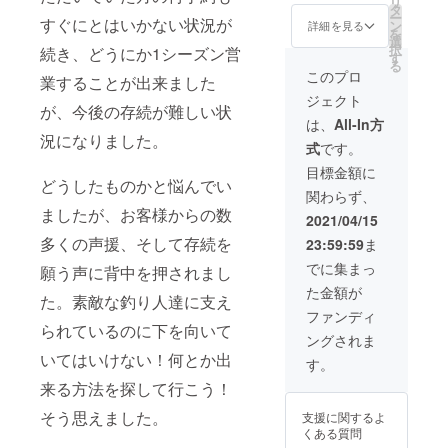
リ
(有効期
タ
ー
限:ご到
すぐにとはいかない状況が
ン
詳細を見る
を
着後〜
選
択
続き、どうにか1シーズン営
2023年
す
る
3月31日
このプロ
業することが出来ました
まで) 送
ジェクト
料は当
が、今後の存続が難しい状
方が負
は、
All-In方
担致し
況になりました。
式
です。
ます。
目標金額に
どうしたものかと悩んでい
関わらず、
ましたが、お客様からの数
2021/04/15
多くの声援、そして存続を
23:59:59
ま
でに集まっ
願う声に背中を押されまし
た金額が
た。素敵な釣り人達に支え
ファンディ
られているのに下を向いて
ングされま
いてはいけない！何とか出
す。
来る方法を探して行こう！
そう思えました。
支援に関するよ
くある質問