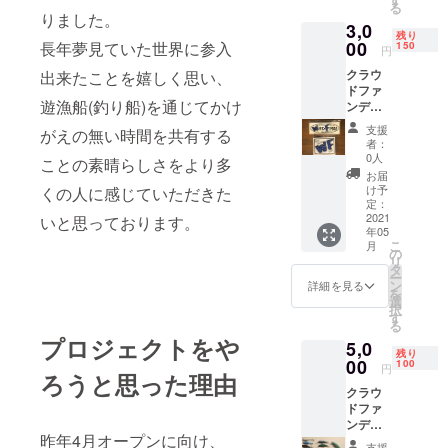
る
りました。
3,0
残り
00
長年夢見ていた世界に参入
150
円
クラウ
出来たことを嬉しく思い、
ドファ
遊漁船(釣り船)を通じてかけ
ンディ
ング専
支援
がえの無い時間を共有する
用オリ
者：
ジナル
0人
ことの素晴らしさをより多
ステッ
お届
カーを
け予
くの人に感じていただきた
いずれ
定：
か1枚提
2021
いと思っております。
年05
供しま
こ
月
す。 送
の
リ
料は当
タ
ー
方が負
ン
詳細を見る
を
担致し
選
択
ます。
す
る
プロジェクトをや
5,0
残り
00
100
円
ろうと思った理由
クラウ
ドファ
ンディ
昨年4月オープンに向け、
ング専
支援