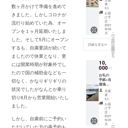
用オリ
者：
数ヶ月かけて準備を進めて
ジナル
0人
カラー
お届
きました。しかしコロナが
のル
け予
アーを
定：
流行り始めていた為、オー
いずれ
2021
年05
か1つ提
プンを１ヶ月延期いたしま
こ
月
供しま
の
リ
した。そして5月にオープン
す。 送
タ
ー
料は当
ン
詳細を見る
を
するも、自粛要請が続いて
方が負
選
択
担致し
す
ましたので休業となり、更
る
ます。
10,
には開業時期が対象外でし
000
円
たので国の補助金なども一
お礼の
手紙+当
切なく、かなりギリギリの
遊漁船
状況でしたがなんとか乗り
の乗合
支援
料金
者：
切り6月から営業開始いたし
￥1,000
4人
引きに
お届
ました。
なるチ
け予
ケット
定：
を3枚提
2021
しかし、自粛前にご予約い
年05
供致し
こ
月
ます。
の
ただいていた方の再予約も