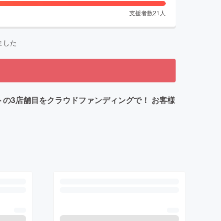
支援者数
21
人
ました
トの3店舗目をクラウドファンディングで！ お客様