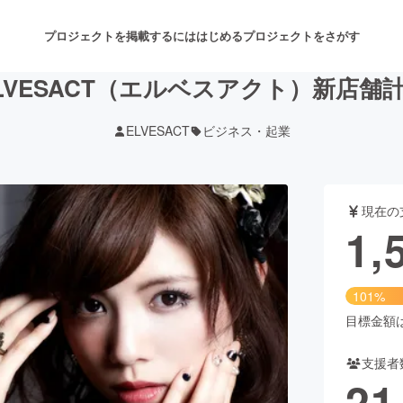
プロジェクトを掲載するには
はじめる
プロジェクトをさがす
LVESACT（エルベスアクト）新店舗
ELVESACT
ビジネス・起業
注目のリターン
注目の新着プロジェクト
募集終了が近いプロジェクト
も
現在の
音楽
舞台・パフォーマンス
1,
ゲーム・サービス開発
フード・飲食店
101%
書籍・雑誌出版
アニメ・漫画
目標金額は1
支援者
チャレンジ
ビューティー・ヘルスケ
21