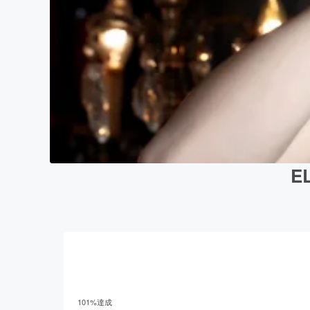
E
101
%達成