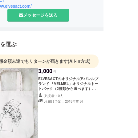
ww.elvesact.com/
メッセージを送る
を選ぶ
標金額未達でもリターンが届きます
(All-in方式)
3,000
円
ELVESACTのオリジナルアパレルブ
ランド 「VELMEL」オリジナルトー
トバック（2種類から選べます）
+お礼のポストカード 送料込み、消
支援者：0人
費税込み。
お届け予定：2018年01月