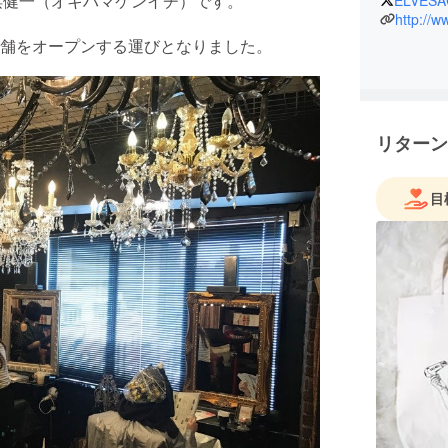
沖浜健一（オキハマケンイチ）です。
http://w
舗をオープンする運びとなりました。
リターン
目