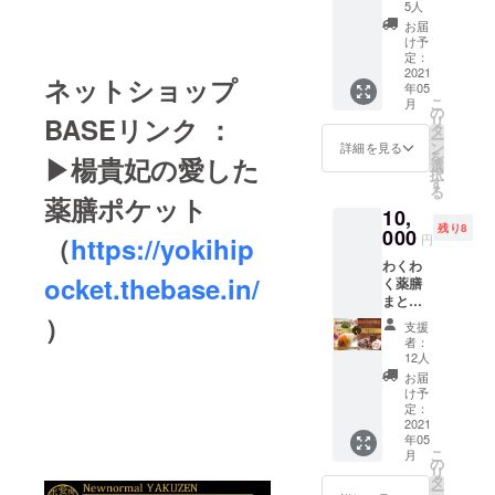
得！ 薬
クール
5人
膳ポ
便で配
お届
ケット1
送させ
け予
パック
て頂き
定：
(４本) +
2021
ます。
ネットショップ
年05
薬膳お
※送料込
こ
月
こわ大
み ※備
の
リ
BASEリンク ：
袋
考欄に
タ
ー
(1.8kg)
【父の
ン
詳細を見る
を
▶楊貴妃の愛した
+薬膳お
日】、
選
択
こわ1
【母の
す
る
パック
日】ど
薬膳ポケット
10,
(180g×
ちらに
残り8
2食) 薬
000
お届け
円
（
https://yokihip
膳おこ
するか
わくわ
わ1.8kg
をご記
ocket.thebase.in/
く薬膳
は大袋
入お願
まとめ
なので
いいた
てお届
）
事業者
しま
支援
けモニ
様にも
す。
者：
ター
オスス
12人
コース
メ！ ※
お届
【30名
クール
け予
限定】
便で配
定：
通常よ
2021
送させ
年05
り5,480
て頂き
こ
月
円お
ます。
の
リ
得！ 薬
※送料込
タ
ー
膳ポ