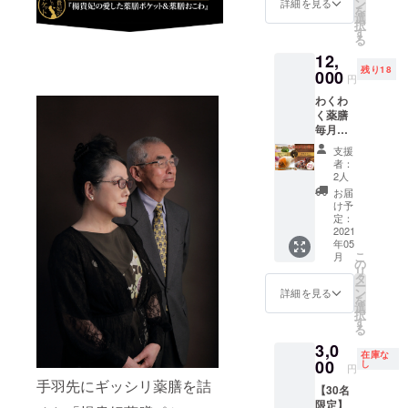
み ※賞
ン
詳細を見る
を
ケット
味期限
選
択
(15
約6ヶ月
す
る
本)+薬
12,
膳おこ
残り18
わ
000
円
(180g×
わくわ
15食)
く薬膳
【モニ
毎月て
ター特
お届け
典】試
支援
モニ
食会に
者：
ター
ご招待
2人
コース
5月下旬
お届
【20名
茨城県
け予
限定】
つくば
定：
通常よ
2021
市内で
年05
り5,880
開催予
こ
月
円お
定。 現
の
リ
得！ 薬
地集合
タ
ー
膳ポ
になり
ン
詳細を見る
を
ケット
交通費
選
択
(5本×3
は各自
す
る
回配
ご負担
3,0
送)+薬
くださ
在庫な
膳おこ
00
い。 ※
し
円
わ
クール
手羽先にギッシリ薬膳を詰
【30名
(180g×
便で配
限定】
5食×3回
送させ