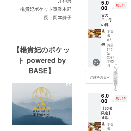
井和男
5,0
スいたしま
味期限
残り21
約6ヶ月
00
す。
楊貴妃ポケット事業本部
円
父の
長 岡本静子
日・母
コロナ禍の
の日プ
中でも新陳
レゼン
支援
代謝を高め
トコー
者：
ス 【30
9人
て健康な生
名限
お届
活を送って
【楊貴妃のポケッ
定】通
け予
常より
いただける
定：
2,920円
2021
ト powered by
よう、ぜひ
年05
お得！
こ
月
一度お試し
薬膳ポ
の
BASE】
リ
ケット2
タ
いただきた
ー
パック
ン
詳細を見る
いとおもい
を
(8
選
択
ますので、
本)+薬
す
る
膳おこ
ご支援の程
6,0
わ2パッ
よろしくお
残り25
ク
00
円
(180g×
願いいたし
【30名
4食) お
ます。
限定】
名前入
通常よ
り感謝
り1,360
カード
支援
円お
付き ※
者：