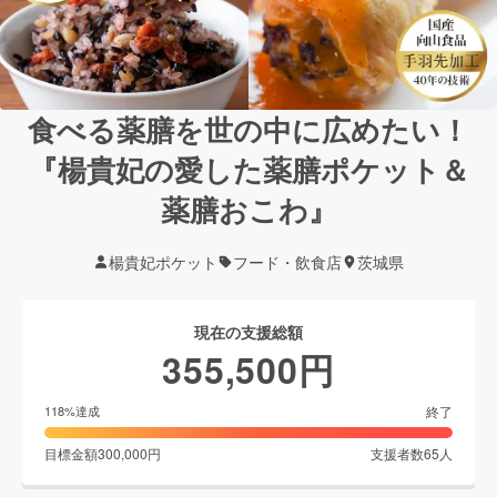
食べる薬膳を世の中に広めたい！
『楊貴妃の愛した薬膳ポケット＆
薬膳おこわ』
楊貴妃ポケット
フード・飲食店
茨城県
現在の支援総額
355,500
円
終了
118
%達成
目標金額
300,000
円
支援者数
65
人