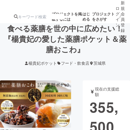
新
ロ
規
グ
会
プロジェクトを掲
はじ
プロジェクト
/
載するには
める
をさがす
イ
員
ン
登
食べる薬膳を世の中に広めたい！
録
『楊貴妃の愛した薬膳ポケット＆薬
膳おこわ』
人気のプロ
注目のリ
注目の新着プロ
募集終了が近いプ
もうすぐ公開
ジェクト
ターン
ジェクト
ロジェクト
されます
楊貴妃ポケット
フード・飲食店
茨城県
アート・写真
音楽
現在の支援総
テクノロジー・ガジェット
ゲーム・サ
額
355,
映像・映画
書籍・雑誌
500
ビジネス・起業
チャレンジ