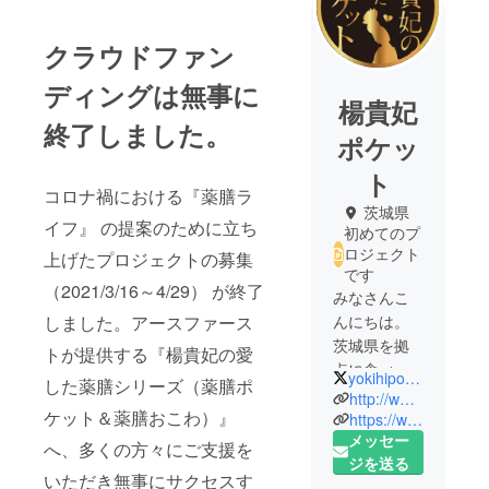
クラウドファン
ディングは無事に
楊貴妃
終了しました。
ポケッ
ト
コロナ禍における『薬膳ラ
茨城県
イフ』 の提案のために立ち
初めてのプ
ロジェクト
上げたプロジェクトの募集
です
（2021/3/16～4/29） が終了
みなさんこ
しました。アースファース
んにちは。
茨城県を拠
トが提供する『楊貴妃の愛
点に食べる
yokihipocket
した薬膳シリーズ（薬膳ポ
サプリメン
http://www.yokihi-pocket.com/
ケット＆薬膳おこわ）』
トをコンセ
https://www.facebook.com/yokihipocket/
メッセー
プトに薬膳
へ、多くの方々にご支援を
ジを送る
をお手軽に
いただき無事にサクセスす