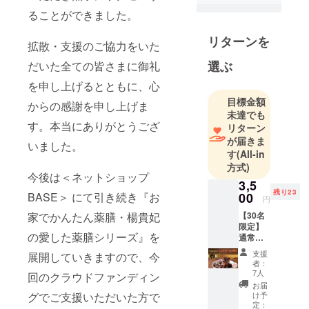
ご家庭で楽
ることができました。
しめる商品
を開発いた
リターンを
拡散・支援のご協力をいた
しました。
選ぶ
だいた全ての皆さまに御礼
楊貴妃も美
を申し上げるとともに、心
と健康を保
目標金額
からの感謝を申し上げま
つために食
未達でも
していたと
す。本当にありがとうござ
リターン
言われる手
が届きま
いました。
羽先。
す
(All-in
方式)
そこにヒン
今後は＜ネットショップ
トを得て、
3,5
残り23
00
BASE＞ にて引き続き『お
２０１８年
円
に開発した
【30名
家でかんたん薬膳・楊貴妃
限定】
のが”楊貴妃
の愛した薬膳シリーズ』を
通常よ
の薬膳ポ
り1,240
支援
展開していきますので、今
ケット”。
円お
者：
得！ 薬
7人
回のクラウドファンディン
膳おこ
お届
手羽先の中
わ3パッ
け予
グでご支援いただいた方で
に黒米やク
ク
定：