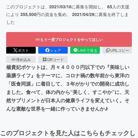
このプロジェクトは、
2021/03/16
に募集を開始し、
65
人の支援
により
355,500
円の資金を集め、
2021/04/29
に募集を終了しま
した
もう一度プロジェクトをやってほしい
ポスト
シェア
LINEで送る
URLコピー
埋め込み
QRコード
楊貴妃ポケットは、月々４０００円以下での『美味しい
薬膳ライフ』をテーマに、コロナ禍の数年前から東洋の
「医食同源」に着目して、３年がかりでの開発に成功し
ました。食べて、体の内から“美しく、すこやか”に、天
然サプリメントが日本人の健康ライフを変えていく。そ
んな素敵な世界を一緒に作っていきませんか♪
このプロジェクトを見た人はこちらもチェックし