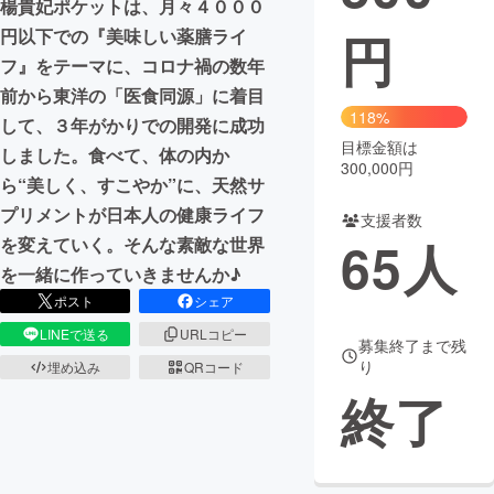
楊貴妃ポケットは、月々４０００
円
円以下での『美味しい薬膳ライ
まちづくり・地域活性化
フ』をテーマに、コロナ禍の数年
前から東洋の「医食同源」に着目
CAMPFIRE for Social Good
CAMPFIRE Creation
118%
して、３年がかりでの開発に成功
CAMPFIREふるさと納税
machi-ya
コミュニティ
目標金額は
しました。食べて、体の内か
300,000円
ら“美しく、すこやか”に、天然サ
プリメントが日本人の健康ライフ
支援者数
65
人
を変えていく。そんな素敵な世界
を一緒に作っていきませんか♪
ポスト
シェア
LINEで送る
URLコピー
募集終了まで残
り
埋め込み
QRコード
終了