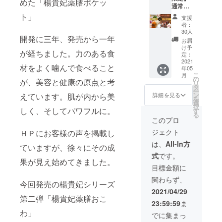
めた「楊貴妃薬膳ポケッ
通常よ
配送)
て頂き
り1,560
《モニ
ト」
ます。
支援
円お
ター特
※送料込
者：
得！ 薬
典》試
み ※賞
30人
膳ポ
開発に三年、発売から一年
食会に
味期限
お届
ケット1
ご招待
約6ヶ月
け予
が経ちました。力のある食
パック
5月下旬
定：
(４本) +
2021
茨城県
材をよく噛んで食べること
年05
薬膳お
つくば
こ
月
こわ1
市内で
の
が、美容と健康の原点と考
リ
パック
開催予
タ
ー
(180g×
定。 現
ン
詳細を見る
えています。肌が内から美
を
2食) ※
地集合
選
択
クール
しく、そしてパワフルに。
になり
す
る
便で配
交通費
このプロ
送させ
は各自
ジェクト
ＨＰにお客様の声を掲載し
て頂き
ご負担
ます。
くださ
は、
All-In方
ていますが、徐々にその成
※送料込
い。 ※
式
です。
み ※賞
クール
果が見え始めてきました。
味期限
便で配
目標金額に
約6ヶ月
送させ
関わらず、
て頂き
今回発売の楊貴妃シリーズ
ます。
2021/04/29
※送料込
第二弾「楊貴妃薬膳おこ
23:59:59
ま
み ※毎
わ」
月(3ヶ
でに集まっ
月間・