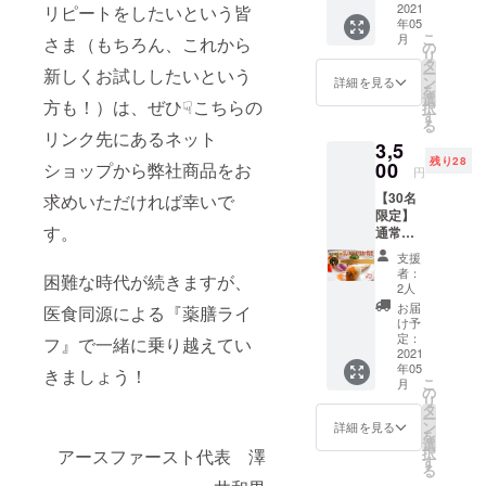
(180g×
2021
リピートをしたいという皆
コの実など
年05
6) ※クー
こ
のスーパー
月
さま（もちろん、これから
ル便で
の
リ
配送さ
フードを閉
タ
ー
新しくお試ししたいという
せて頂
ン
詳細を見る
じ込めまし
を
きま
選
方も！）は、ぜひ☟こちらの
択
た。
す。 ※
す
る
送料込
リンク先にあるネット
3,5
み ※賞
また今回の
残り28
味期限
00
ショップから弊社商品をお
円
クラウド
約6ヶ月
【30名
求めいただければ幸いで
ファンディ
限定】
ングのため
す。
通常よ
り2,060
に、その中
支援
円お
者：
身であるお
困難な時代が続きますが、
得！ 薬
2人
こわをパッ
膳ポ
お届
医食同源による『薬膳ライ
ケット2
け予
クにしたご
パック
定：
フ』で一緒に乗り越えてい
家庭でもお
(4本×2)
2021
年05
※クール
手軽に薬膳
きましょう！
こ
月
便で配
の
を楽しめ
リ
送させ
タ
ー
る”楊貴妃の
て頂き
ン
詳細を見る
を
ます。
選
薬膳おこ
択
アースファースト代表 澤
※送料込
す
わ”もリリー
る
み ※賞