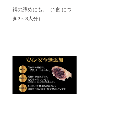
鍋の締めにも。（1食 につ
き2～3人分）