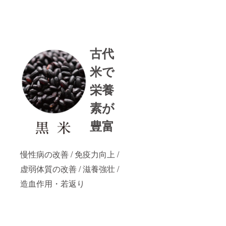
古代
米で
栄養
素が
豊富
慢性病の改善 / 免疫力向上 /
虚弱体質の改善 / 滋養強壮 /
造血作用・若返り