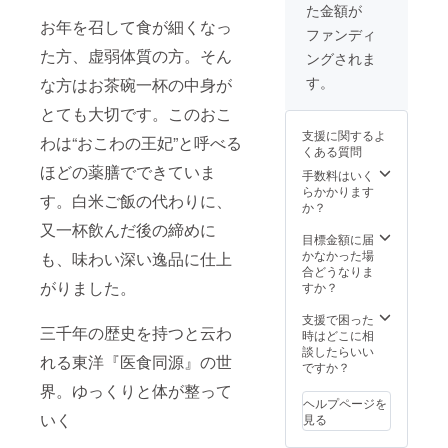
た金額が
月1回配
お年を召して食が細くなっ
送合計3
ファンディ
回配送)
た方、虚弱体質の方。そん
ングされま
※1回の
配送は
す。
な方はお茶碗一杯の中身が
薬膳ポ
ケット5
とても大切です。このおこ
本、薬
支援に関するよ
わは“おこわの王妃”と呼べる
膳おこ
くある質問
わ
ほどの薬膳でできていま
180g×5
手数料はいく
食とな
らかかります
す。白米ご飯の代わりに、
りま
か？
す。 ※
又一杯飲んだ後の締めに
賞味期
目標金額に届
限約6ヶ
かなかった場
も、味わい深い逸品に仕上
月
合どうなりま
がりました。
すか？
支援で困った
三千年の歴史を持つと云わ
時はどこに相
談したらいい
れる東洋『医食同源』の世
ですか？
界。ゆっくりと体が整って
ヘルプページを
いく
見る