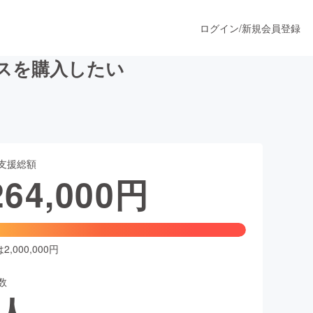
ログイン
/
新規会員登録
スを購入したい
うすぐ公開されます
支援総額
プロダクト
264,000
円
ファッション
スポーツ
,000,000円
数
ア
ソーシャルグッド
人