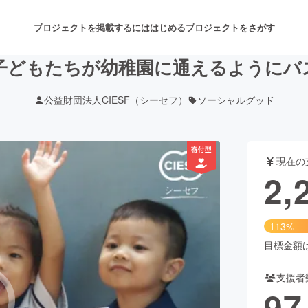
プロジェクトを掲載するには
はじめる
プロジェクトをさがす
子どもたちが幼稚園に通えるようにバ
公益財団法人CIESF（シーセフ）
ソーシャルグッド
注目のリターン
注目の新着プロジェクト
募集終了が近いプロジェクト
も
現在の
音楽
舞台・パフォーマンス
2,
ゲーム・サービス開発
フード・飲食店
113%
書籍・雑誌出版
アニメ・漫画
目標金額は2
支援者
チャレンジ
ビューティー・ヘルスケ
97