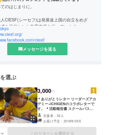
べてのはじまりに。
人CIESF(シーセフ)は発展途上国の自立をめざ
okyo
ww.ciesf.org/
www.facebook.com/ciesf/
メッセージを送る
を選ぶ
3,000
円
＊ありがとうレター リーダーズアカ
デミー×ICHIGENのコラボレターで
す。 ＊活動報告書 スクールバス製
作の工程や子どもたちの様子をお届
支援者：33人
けします。
お届け予定：2018年03月
このリターンを選択する
る