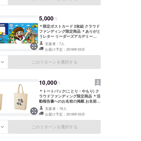
5,000
円
＊限定ポストカード 2枚組 クラウド
ファンディング限定商品 ＊ありがと
うレター リーダーズアカデミー
×ICHIGENのコラボレターです。 ＊
支援者：7人
活動報告書 スクールバス製作の工程
お届け予定：2018年03月
や子どもたちの様子をお届けしま
す。
このリターンを選択する
る
10,000
円
＊トートバック(ことり・やもり) ク
ラウドファンディング限定商品 ＊活
動報告書へのお名前の掲載 お名前の
掲載は任意となっています。(ニック
支援者：18人
ネームでの掲載をご希望の方は、備
お届け予定：2018年03月
考欄にお書きください。) ＊ありが
とうレター リーダーズアカデミー
×ICHIGENのコラボレターとなって
このリターンを選択する
る
おります。 ＊活動報告書 スクール
バス製作の工程や子どもたちの様子