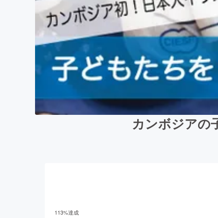
カンボジアの
113
%達成