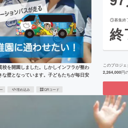
募集終
CAMPFIRE for Social Good
CAMPFIRE Creation
終
CAMPFIREふるさと納税
machi-ya
コミュニティ
このプロジェ
貫校を開園しました。しかしインフラが整わ
2,264,000
円
きな壁となっています。子どもたちが毎日安
。
ピー
埋め込み
QRコード