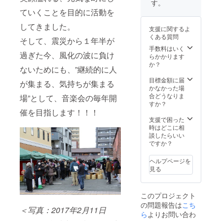
分 ▶A～Dの
す。
けのドライタオ
リターンを希望
ていくことを目的に活動を
ル』＊速乾性に
される方は組み
優れたコンパク
合わせてのお申
してきました。
トなタオル（約
支援に関するよ
込みをお願いい
30cm☓100cm）
くある質問
そして、震災から１年半が
たします。
手数料はいく
・ライブ終
過ぎた今、風化の波に負け
らかかります
了直後のステー
か？
ジの熱気を写し
ないためにも、”継続的に人
た出演者の集合
目標金額に届
写真ポスター
が集まる、気持ちが集まる
かなかった場
（B2サイズ） ・
合どうなりま
場”として、音楽会の毎年開
ライブイベント
すか？
時の写真と「新
催を目指します！！！
町・古町」の写
支援で困った
真を使った『オ
時はどこに相
リジナル写真に
談したらいい
よるお礼はが
ですか？
き』1枚 ・熊本
市にまだ足を運
ヘルプページを
んだことが無い
見る
方も、ライブに
参加した方も、
参加できない方
も、当日のライ
このプロジェクト
ブと新町・古町
の問題報告は
こち
の雰囲気を写し
＜写真：2017年2月11日
ら
よりお問い合わ
た写真と一緒に