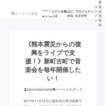
新
ロ
規
グ
会
プロジェクトを掲
はじ
プロジェクト
/
載するには
める
をさがす
イ
員
ン
登
録
人気のプロ
注目のリ
注目の新着プロ
募集終了が近いプ
もうすぐ公開
《熊本震災からの復
ジェクト
ターン
ジェクト
ロジェクト
されます
興をライブで支
援！》新町古町で音
アート・写真
音楽
楽会を毎年開催した
テクノロジー・ガジェット
い！
ゲーム・サ
映像・映画
書籍・雑誌
harumasamaeda
ソーシャルグッド
2017年11月12日に熊本市の早川倉庫で
ビジネス・起業
チャレンジ