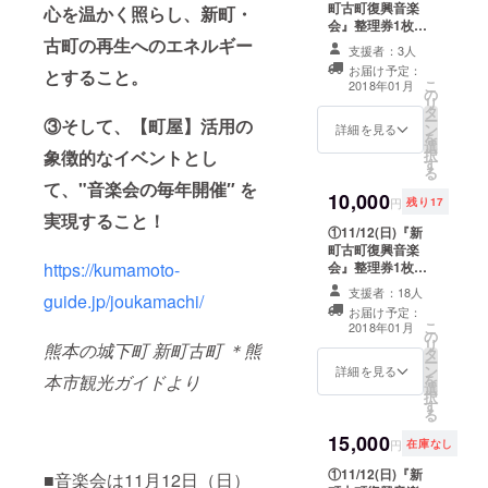
町古町復興音楽
礼はがき』
心を温かく照らし、新町・
に参加した方
会』整理券1枚
④『ホームペー
も、参加できな
（スマートフォ
古町の再生へのエネルギー
ジと
い方も、当日の
支援者：3人
ンアプリによる
FACEBOOK＆
ライブと新町・
お届け予定：
とすること。
チケットを11/7
当日の会場内へ
古町の雰囲気を
こ
2018年01月
の
頃に発行）
のお名前掲載』
写した写真と一
リ
タ
②"当日「新町・
・ライブ終了直
緒にお礼をさせ
ー
③そして、【町屋】活用の
ン
古町で撮影した
詳細を見る
後のステージの
てください。 ・
を
選
あなたの写真、
熱気を写した出
『第2回熊本新町
択
象徴的なイベントとし
す
または風景写
演者の集合写真
古町復興音楽
る
真」で作る 『世
ポスター（B2サ
会』の公式ホー
て、"音楽会の毎年開催″ を
10,000
界で一枚だけの
イズ） ・ライブ
ムページ・公式
円
残り17
ドライタオ
実現すること！
イベント時の写
FACEBOOK
①11/12(日)『新
ル』 ＊当日熊
真と「新町・古
と、当日の会場
町古町復興音楽
本市の早川倉庫
町」の写真を
内にお名前（ペ
会』整理券1枚
https://kumamoto-
に10時40分まで
使った『オリジ
ンネーム可）を
（スマートフォ
に来られる方 早
ナル写真による
掲載させていた
支援者：18人
guide.jp/joukamachi/
ンアプリによる
川倉庫（熊本県
お礼はがき』1枚
だきます。
お届け予定：
チケットを11/7
熊本市中央区万
・熊本市にまだ
こ
2018年01月
の
頃に発行）
町2丁目4）*旧
足を運んだこと
リ
熊本の城下町 新町古町 ＊熊
タ
②”ライブ終了後
「岡崎酒造醸造
が無い方も、ラ
ー
ン
の出演者との集
詳細を見る
所」 熊本駅前駅
イブに参加した
を
本市観光ガイドより
選
合写真 ・当日
から熊本市電Ａ
方も、参加でき
択
す
（11/12(日）夜9
系統各停健軍町
ない方も、当日
る
時～夜10頃予
行で呉服町駅ま
のライブと新
15,000
定）ライブ終了
で約3分→呉服町
町・古町の雰囲
円
在庫なし
後に、出演者の
駅から徒歩約2
気を写した写真
①11/12(日)『新
皆さんと支援者
■音楽会は11月12日（日）
分
と一緒にお礼を