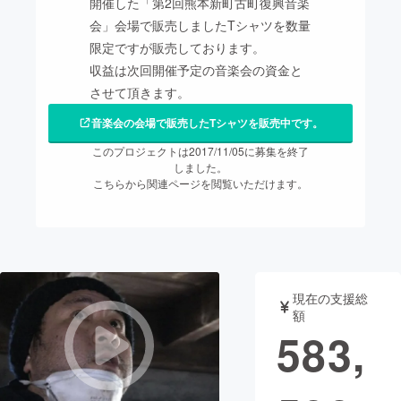
開催した「第2回熊本新町古町復興音楽
会」会場で販売しましたTシャツを数量
まちづくり・地域活性化
限定ですが販売しております。
収益は次回開催予定の音楽会の資金と
CAMPFIRE for Social Good
CAMPFIRE Creation
させて頂きます。
CAMPFIREふるさと納税
machi-ya
コミュニティ
音楽会の会場で販売したTシャツを販売中です。
このプロジェクトは2017/11/05に募集を終了
しました。
こちらから関連ページを閲覧いただけます。
現在の支援総
額
583,