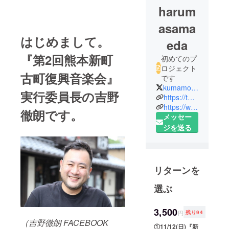
harum
asama
はじめまして。
eda
『第2回熊本新町
初めてのプ
ロジェクト
古町復興音楽会』
です
kumamoto_ongaku
実行委員長の吉野
https://twitter.com/kumamoto_ongaku
https://www.facebook.com/kumamotomusic/
徹朗です。
メッセー
ジを送る
リターンを
選ぶ
3,500
円
残り94
（吉野徹朗 FACEBOOK
①11/12(日)『新