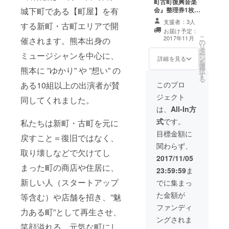
町古町復興音楽
の皆さんとの集
★ライブ
させてくださ
会』整理券1枚
城下町である【町屋】を有
合写真を撮影
終了後の『出演
い。 ・『第2回
（スマートフォ
し、後日ポス
者集合写真ポス
熊本新町古町復
支援者：3人
する新町・古町エリアで開
ンアプリによる
ターを郵送いた
ター（B2サイ
興音楽会』の公
お届け予定：
チケットを11/7
します（B2サイ
ズ）』 ★”熊本
式ホームページ
こ
2017年11月
催されます。熊本出身の
の
頃に発行） ②人
ズ1枚、B4サイ
市「新町・古
と公式
リ
タ
力俥で古町を回
ズ1枚） ・何組
町」から送る
FACEBOOK
ー
ミュージシャンを中心に、
ン
る”町案内付
詳細を見る
かのグループに
『オリジナル写
と、当日の会場
を
選
き”の13時ス
分かれての撮影
真によるお礼は
熊本に ”ゆかり” や ”想い” の
内にお名前（ペ
択
す
タート1時間コー
になります。 ▶
が
ンネーム可）を
る
ス（当日来場
このプロ
ある10組以上の出演者が賛
他のリターンを
き』
掲載させていた
者：1組2名ペア
希望される方は
だきます。
ジェクト
同してくれました。
での3組限定）
組み合わせての
＊当日11月12日
は、
All-In方
お申込みを検討
★『ホームペー
（日）12:40音
お願いいたしま
ジと
式
です。
私たちは新町・古町を元に
楽会会場（熊本
す。
FACEBOOK＆
市新町古町）集
目標金額に
当日の会場内へ
戻すこと＝復旧ではなく、
合 / 13:00スター
のお名前掲載』
関わらず、
ト 早川倉庫（熊
・当日
取り壊しなどで欠けてし
本県熊本市中央
2017/11/05
（11/12(日）11
区万町2丁目4）*
まった町の商店や住居に、
時〜13時頃実施
23:59:59
ま
旧「岡崎酒造醸
予定）「会場付
新しい人（スタートアップ
造所」 熊本駅前
でに集まっ
近（新町・古町
駅から熊本市電
地区）で撮影し
た金額が
等含む）や店舗を招き、”魅
Ａ系統各停健軍
たあなたの写
町行で呉服町駅
ファンディ
真、または風景
力ある町”として再生させ、
まで約3分→呉服
写真」で作る
ングされま
町駅から徒歩約2
『世界で一枚だ
笑顔溢れる、元気な町にし