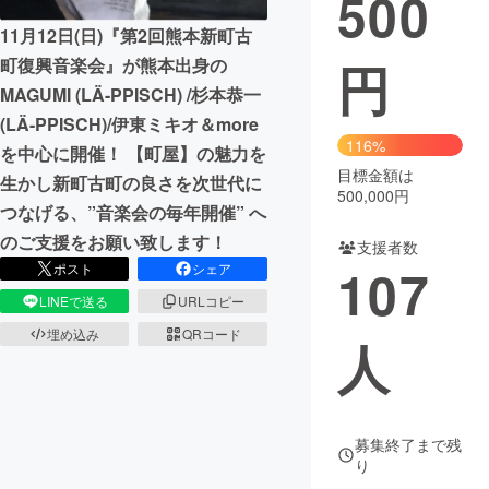
500
11月12日(日)『第2回熊本新町古
円
町復興音楽会』が熊本出身の
MAGUMI (LÄ-PPISCH) /杉本恭一
(LÄ-PPISCH)/伊東ミキオ＆more
116%
を中心に開催！ 【町屋】の魅力を
目標金額は
生かし新町古町の良さを次世代に
500,000円
つなげる、”音楽会の毎年開催” へ
のご支援をお願い致します！
支援者数
107
ポスト
シェア
LINEで送る
URLコピー
埋め込み
QRコード
人
募集終了まで残
り