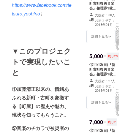
町古町復興音楽
https://www.facebook.com/te
会』整理券1枚
（スマートフォ
tsuro.yoshino
）
支援者：56人
ンアプリによる
お届け予定：
チケットを11/7
こ
2018年01月
の
頃に発行）
リ
タ
②”熊本市「新
ー
ン
町・古町」から
詳細を見る
を
選
送る『オリジナ
択
す
ル写真によるお
る
▼このプロジェク
礼はがき』”
5,000
③『ホームペー
円
残り73
トで実現したいこ
ジと
①11/12(日)『新
FACEBOOK＆
町古町復興音楽
当日の会場内へ
と
会』整理券1枚
のお名前掲載』
（スマートフォ
・ライブイベン
支援者：27人
ンアプリによる
ト時の写真と
お届け予定：
チケットを11/7
①加藤清正以来の、情緒あ
「新町・古町」
こ
2018年01月
の
頃に発行）） ②
の写真を使った
リ
ふれる新町・古町を象徴す
タ
ライブ終了後の
『オリジナル写
ー
ン
『出演者の集合
詳細を見る
真によるお礼は
を
る【町屋】の歴史や魅力、
選
写真ポスター
がき』を一枚ず
択
す
（B2サイズ）』
つ送らせていた
る
現状を知ってもらうこと。
③”熊本市「新
だきます。 ・熊
7,000
町・古町」から
本市にまだ足を
円
残り7
送る『オリジナ
運んだことが無
②音楽のチカラで被災者の
①11/12(日)『新
ル写真によるお
い方も、ライブ