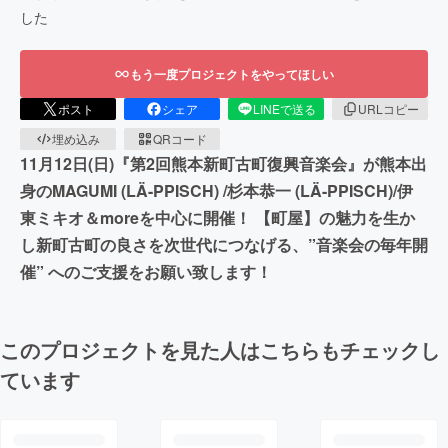
した
もう一度プロジェクトをやってほしい
ポスト
シェア
LINEで送る
URLコピー
埋め込み
QRコード
11月12日(日)『第2回熊本新町古町復興音楽会』が熊本出
身のMAGUMI (LÄ-PPISCH) /杉本恭一 (LÄ-PPISCH)/伊
東ミキオ＆moreを中心に開催！ 【町屋】の魅力を生か
し新町古町の良さを次世代につなげる、”音楽会の毎年開
催” へのご支援をお願い致します！
このプロジェクトを見た人はこちらもチェックし
ています