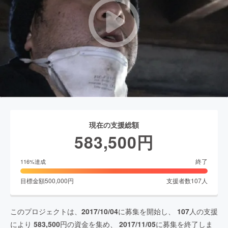
現在の支援総額
583,500
円
終了
116
%達成
目標金額
500,000
円
支援者数
107
人
このプロジェクトは、
2017/10/04
に募集を開始し、
107
人の支援
により
583,500
円の資金を集め、
2017/11/05
に募集を終了しま