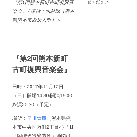
せください
『第1回熊本新町古町復興音
お礼をさせてく
ださい。 ・『第
楽会』 / 場所：西村邸（熊本
2回熊本新町古町
復興音楽会』の
県熊本市西唐人町）＞
公式ホームペー
ジと公式
FACEBOOK
と、当日の会場
内にお名前（ペ
ンネーム可）を
掲載させていた
『第2回熊本新町
だきます。
古町復興音楽会』
日時：2017年11月12日
（日）開場14:30/開演15:00-
終演20:30（予定）
場所：
早川倉庫
（熊本県熊
本市中央区万町2丁目4）*旧
「岡崎酒造醸造所」地図は