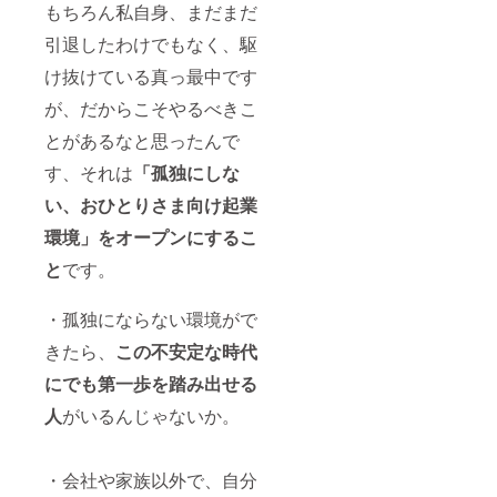
および
ORE 代
ゲー
が食べ
もちろん私自身、まだまだ
後の翌
美粧
表取締
ム、PC
られ
月１日
ケース
役 松本
等ソフ
引退したわけでもなく、駆
て、 大
から
をメイ
のnote
トウェ
切なお
（2021
ンに、
https://
け抜けている真っ最中です
アの企
子様を
年6月1
企画か
note.co
画開
専門の
日を予
が、だからこそやるべきこ
ら設
m/hirov
発、商
スタッ
定） ※
計、製
iva/n/n2
業デザ
フに安
詳細は
とがあるなと思ったんで
造、販
8e8edb
イン・
心して
こち
売まで
bbad6
書籍・
預けら
す、それは
「孤独にしな
ら
を一括
・尾寅
出版/映
れる環
https://j
で行う
将夫｜/
像・音
い、おひとりさま向け起業
境があ
ambas
株式会
株式会
楽/玩具
れば
ecamp.
社美販
社美販
等を企
環境」をオープンにするこ
ゆっく
official.
の代表
代表取
画制作
り眠る
ec/abou
と
です。
取締
締役 段
してい
ことが
t
役。
ボール
る企業
でき、
2016
ケース
です。
産後う
・孤独にならない環境がで
年、淀
および
JAMST
つの予
紙器製
美粧
ORE
防にも
きたら、
この不安定な時代
作所の
ケース
キャリ
つなが
代表取
をメイ
アベー
ると
にでも第一歩を踏み出せる
締役に
ンに、
スキャ
思って
就任後
企画か
ンプ運
人
がいるんじゃないか。
いま
も顧客
ら設
営責任
す。
のニー
計、製
者の松
●Instag
ズに合
造、販
本がこ
ram
・会社や家族以外で、自分
わせた
売まで
の春よ
https://