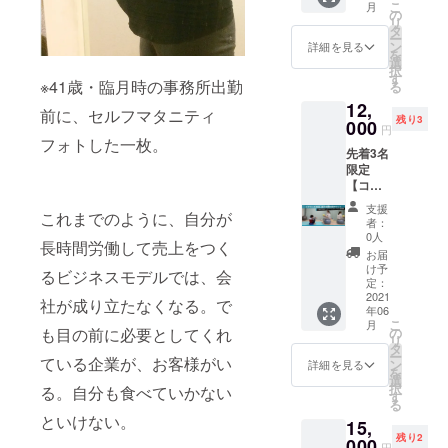
こ
月
◎2013年：
プご参
ンタメ
の
リ
加 3名
コンテ
タ
個人事業主
ー
様
ンツ・
ン
詳細を見る
14年目に、
を
＆
ゲーム
選
択
JAMST
会社を法人
開発を
す
※41歳・臨月時の事務所出勤
る
ORE
行う株
化。
12,
キャリ
式会社
前に、セルフマタニティ
夫（当時代
残り3
アベー
000
エンジ
円
スキャ
ンズに
表取締役）
フォトした一枚。
先着3名
ンプ1年
よる
と１名の従
限定
間利用
ワーク
【コア
業員ととも
料｜月
ショッ
キッズ
980円
プです
に新たなス
支援
これまでのように、自分が
体操｜
×12ヶ月
企画書
者：
タートを切
親子体
→10ヶ
の制作
0人
長時間労働して売上をつく
験1回チ
月分の
る。
を通し
お届
ケッ
料金で
てプラ
け予
当時の拠点
るビジネスモデルでは、会
ト
利用
定：
ンニン
は大阪市天
＆
2021
可】
グの基
社が成り立たなくなる。で
年06
JAMST
ーー 未
本を体
神橋（最
こ
月
ORE
就学児
の
も目の前に必要としてくれ
験して
寄：地下鉄
リ
キャリ
童向
タ
いただ
ー
アベー
ている企業が、お客様がい
扇町駅）。
け、プ
ン
けるこ
詳細を見る
を
スキャ
ログラ
選
の企画
1階がカ
択
る。自分も食べていかない
ンプ1年
ミング
す
は、お
る
フェ、2階が
間利用
的思考
子様か
といけない。
15,
料｜月
を育て
広告事務
ら大人
残り2
980円
000
るタブ
まで同
円