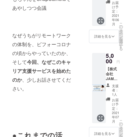
座談会
サービ
タルコ
お届
HR事業
丨60
スの利
ンテン
け予
あやしつつ会議
部、及びブ
分】 ス
用方法
定：
ツ「オ
タッフ
2021
詳細は
リガ
ライダル事
年06
全員が
以下
ミ」
業部の制作
こ
月
フルリ
URLを
の
ワーク
リ
モート
ディレク
ご覧く
タ
ショッ
ー
なぜうちがリモートワーク
ワーク
ださい
ン
プ：招
詳細を見る
ターとし
を
をして
選
待コー
択
の体制を、ビフォーコロナ
て、顧客折
いる
https://j
す
ド1つで
る
JAMST
ambas
衝から紙面
3名まで
の頃からやっていたのか、
5,0
OREの
ecamp.
参加可
構成・ディ
メン
00
official.
・コア
そして
今回、なぜこのキャ
円
レクショ
バー3名
ec/abou
キッズ
【株式
と、支
t
リア支援サービスを始めた
体操｜
ン、コピー
会社
援者様
親子体
ライティン
JAMST
のか
、少しお話させてくだ
（最低1
験1回：
ORE 代
名～最
グ、
招待
支援
さい。
表取締
大5名）
コード1
者：
撮影ディ
役 松本
との座
1人
つで親
レクショ
との
談会を
子で参
お届
トーク
開催し
け予
ン、人物イ
加可 ・
セッ
ます。
定：
子ども
ンタビュー
ション
2021
座談会
向けプ
年07
丨1対1
業務を、約
内容
ログラ
こ
月
で30
（予
の
ミング
12年間に渡
リ
分】 事
定） ・
タ
体験1
ー
り手掛ける
前にお
●
これまでの活
実際に
ン
詳細を見る
回：招
を