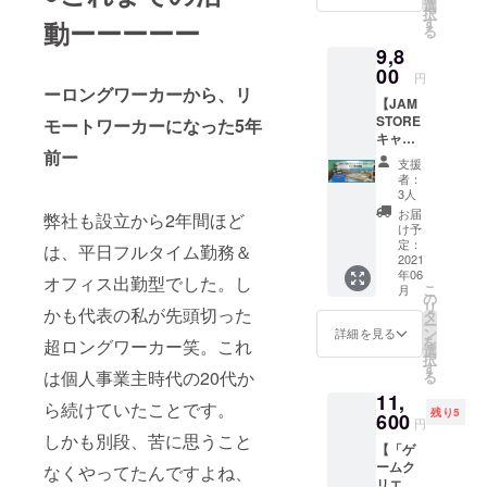
伺いし
働いて
◎HR事業部
選
待コー
択
た質問
いる画
す
動ーーーーー
ド1つで
では、主に
る
や相談
面を公
親子で
大阪市内・
9,8
内容に
開（全
参加可
基づ
00
員リ
東大阪市内
（お子
円
き、1対
モート
ーロングワーカーから、リ
様のみ
を中心に、
【JAM
1でお話
なので
でも構
STORE
させて
関西の中小
モートワーカーになった5年
パソコ
いませ
キャリ
いただ
ンの画
ん） ※
零細企業を
前ー
アベー
きま
面とな
プロ
支援
担当。
スキャ
す。 プ
りま
者：
ジェク
ンプ1年
ロジェ
す） ・
3人
ライターと
ト終了
間利用
クトに
事前に
お届
後、個
弊社も設立から2年間ほど
して経営者
料｜月
興味を
いただ
け予
別に招
980円
及び、経営
持っ
定：
いた質
は、平日フルタイム勤務＆
待コー
×12ヶ月
2021
た、考
問内容
幹部のイン
ドと利
年06
→10ヶ
え方に
オフィス出勤型でした。し
への回
用方法
こ
月
タビューを
月分の
共感し
の
答 ・リ
をメー
リ
料金で
かも代表の私が先頭切った
た、ど
多数手掛け
タ
モート
ルにて
ー
利用
んな人
ン
パラレ
詳細を見る
送付い
る
を
超ロングワーカー笑。これ
可】 ・
が代表
選
ルワー
たしま
択
◎ブライダ
利用開
なのか
す
ク実態
す。
は個人事業主時代の20代か
る
始｜プ
話して
などを
ル事業部で
11,
ロジェ
みたい
予定し
ら続けていたことです。
は、関西電
残り5
クト終
600
などな
ていま
円
了後の
鉄系ホテル
ど、ど
す。 ----
しかも別段、苦に思うこと
【「ゲ
翌月１
んな理
--- 株式
グループ、
ームク
日から
なくやってたんですよね、
由・
会社
全国展開す
リエイ
（2021