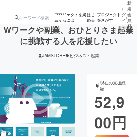
新
ロ
規
グ
会
プロジェクトを掲
はじ
プロジェクト
/
載するには
める
をさがす
イ
員
ン
登
Wワークや副業、おひとりさま起業
録
に挑戦する人を応援したい
人気のプロ
注目のリ
注目の新着プロ
募集終了が近いプ
もうすぐ公開
JAMSTORE
ビジネス・起業
ジェクト
ターン
ジェクト
ロジェクト
されます
アート・写真
音楽
現在の支援総
額
52,9
テクノロジー・ガジェット
ゲーム・サ
00
円
映像・映画
書籍・雑誌
ビジネス・起業
チャレンジ