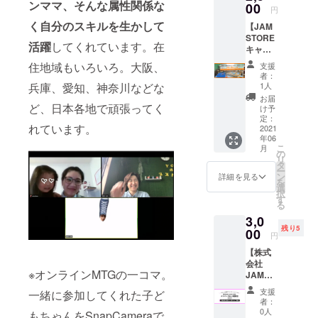
ンママ、そんな属性関係な
ドは、
00
円
＜松本裕美
自分で
く自分のスキルを生かして
【JAM
使うも
と、
STORE
誰かに
活躍
してくれています。在
JAMSTORE
キャリ
プレゼ
アベー
の遍歴＞
ントす
住地域もいろいろ。大阪、
支援
スキャ
るも
者：
◎リクルー
ンプ3ヶ
OK！ ・
1人
兵庫、愛知、神奈川などな
ト100％出資
月お試
「ゲー
お届
し利用
ど、日本各地で頑張ってく
ムクリ
子会社に
け予
料｜通
エイ
定：
て、HR事業
れています。
常、月
2021
ターに
年06
系の広告営
980円の
なろ
こ
月
所、月
う！」
の
業を経験
リ
833円で
企画の
タ
◎株式会社
ー
利用
つくり
ン
詳細を見る
を
可】 ・
リクルート
かた
選
択
利用開
ワーク
す
メディアコ
る
始｜プ
ショッ
ミュニケー
3,0
ロジェ
プ：招
残り5
クト終
00
待コー
ションズ
円
了後の
ド1つで
（現リク
【株式
翌月１
3名まで
会社
ルートコ
日から
参加可
※オンラインMTGの一コマ。
JAMST
（2021
・3歳か
ミュニケー
OREメ
年6月1
ら体験
支援
一緒に参加してくれた子ど
ションズ）
ンバー3
日を予
が可能
者：
名との
定） ・
にて
なデジ
0人
もちゃんをSnapCameraで