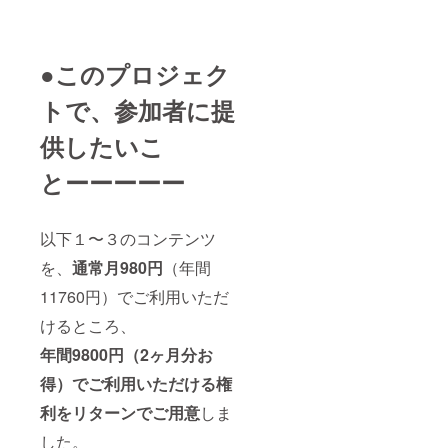
から
ーー
（2021
●JAMS
年6月1
TORE
日を予
キャリ
定） ※
アベー
●このプロジェク
サービ
スキャ
ス詳細
ンプ
トで、参加者に提
は以下
12ヶ月
URLを
利用料
供したいこ
ご覧く
｜月980
ださい
円×12ヶ
とーーーーー
https://j
月 ・利
ambas
用開始
ecamp.
｜プロ
official.
ジェク
以下１〜３のコンテンツ
ec/abou
ト終了
t
後の翌
を、
通常月980円
（年間
月１日
から
11760円）でご利用いただ
（2021
年6月1
けるところ、
日を予
年間9800円（2ヶ月分お
定） ※
サービ
得）でご利用いただける権
ス詳細
は以下
利をリターンでご用意
しま
URLを
ご覧く
した。