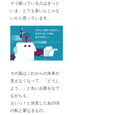
本裕美
功も先
ターン
女性
そう願っている人はきっと
め、
｜
にして
ご購入
は、サ
キッズ
Copywr
きたタ
の皆様
いま、とても多いんじゃな
ポート
プロ
iter/Cre
フなメ
の予定
が不足
ジェク
ativeDir
ンバー
を調整
いかと思っています。
してお
トの魅
ector/In
があな
上、決
り産後
力も多
terview
たのス
定いた
早期か
くの人
er/株式
タート
しま
ら動か
に伝え
会社
アップ
す。 ※
ざる負
たいと
JAMST
をがっ
株式会
えない
考えて
ORE 代
ちり両
社キッ
状況に
いま
表取締
脇から
ズプロ
ありま
す。
役 松本
支えま
ジェク
す。 貧
ーー
のnote
す。 ◎
トにつ
血女性
●JAMS
https://
チーム
いて
も多
TORE
note.co
メン
https://
く、栄
キャリ
m/hirov
バー経
kids-
養素も
アベー
iva/n/n2
歴 ・松
project.
かなり
その姿はこれからの未来が
スキャ
8e8edb
本裕美
jp/ 子ど
不足し
ンプ
bbad6
｜
もたち
ていま
見えなくなって、「どうし
12ヶ月
・尾寅
Copywr
の「す
す。 そ
利用料
将夫｜/
iter/Cre
ご
よう…」と丸いお腹をなで
んな女
｜月980
株式会
ativeDir
い！」
性が
円×12ヶ
社美販
ector/In
ながらも、
が見つ
たった1
月 ・利
代表取
terview
かるコ
日だけ
用開始
えいっ！と決意したあの頃
締役 段
er/株式
トやモ
でも
｜プロ
ボール
会社
ノの企
ゆっく
ジェク
の私と重なるもの。
ケース
JAMST
画、
りご飯
ト終了