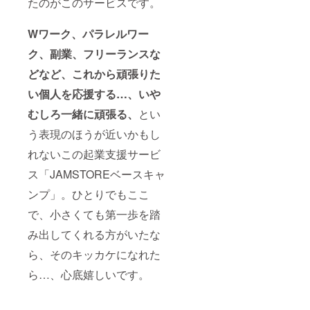
その他
一面掲
たのがこのサービスです。
｜プロ
マーケ
載 ・日
ジェク
ティン
経トッ
ト終了
Wワーク、パラレルワー
グ、新
プリー
後の翌
規事業
ダー｜
月１日
ク、副業、フリーランスな
を専門
特集
から
とする
『「倒
（2021
どなど、これから頑張りた
メン
産」と
年6月1
バー1名
いう
日を予
い個人を応援する…、いや
参加
カード
定） ※
ーー
の切り
むしろ一緒に頑張る、
とい
詳細は
●JAMS
方』記
こち
う表現のほうが近いかもし
TORE
事掲載
ら
キャリ
｜2019
https://j
れないこの起業支援サービ
アベー
年7月1
ambas
スキャ
日発
ecamp.
ス「JAMSTOREベースキャ
ンプ
行、他
official.
12ヶ月
多数 ・
ec/abou
ンプ」。ひとりでもここ
利用料
その他
t
｜月980
マーケ
で、小さくても第一歩を踏
円×12ヶ
ティン
み出してくれる方がいたな
月 ・利
グ、新
用開始
規事業
ら、そのキッカケになれた
｜プロ
を専門
ジェク
とする
ら…、心底嬉しいです。
ト終了
メン
後の翌
バー1名
月１日
参加