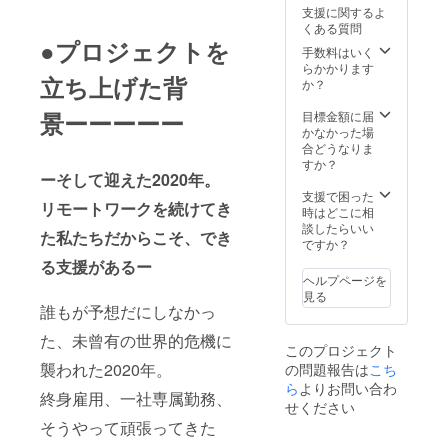
件をご
新規事
-名刺
https://
日を予
ちゃん
岡さん
アの企
支援に関するよ
ンプ
確認下
業ス
デザイ
neji.nijii
定） ※
に何か
が2021
画開
くある質問
12ヶ月
さい。
タート
ン（オ
ro-
サービ
あった
年7月開
発、商
●プロジェクトを
利用料
を包括
リジナ
kids.jp/
手数料はいく
ス詳細
らどう
業予定
業デザ
｜月980
https://
的にサ
ル） 経
ものづ
らかかります
は以下
しょ
の「な
イン・
円×12ヶ
立ち上げた背
scratch
ポート
営、財
くりの
か？
URLを
う」 と
ないろ
書籍・
月 ・利
.mit.edu
しま
務、
街・東
ご覧く
不安で
助産
出版/映
用開始
/info/faq
す。具
マーケ
大阪か
景ーーーーー
目標金額に届
ださい
眠れな
院」イ
像・音
｜プロ
・体験
体的な
ティン
ら生ま
かなかった場
https://j
い方も
ンスタ
楽/玩具
ジェク
レッス
運営
グ、ク
れた
合どうなりま
ambas
おられ
グラム
等を企
ト終了
ンは土
は、メ
リエイ
キッズ
すか？
ecamp.
ます。
もぜ
画制作
後の翌
日の日
ンバー
ティブ
ーそして迎えた2020年。
＆ファ
official.
子育て
ひ！
してい
月１日
中に開
が入れ
に強い3
ミリー
支援で困った
ec/abou
中に
https://
る企業
から
リモートワークを続けてき
催予定
替わり
人が
向けプ
時はどこに相
t
ゆっく
www.in
です
（2021
です。
立ち替
チーム
ロジェ
談したらいい
り眠る
stagra
JAMST
た私たちだからこそ、でき
年6月1
ーー
わり
を結
クトで
ですか？
こと、
m.com/
ORE
日を予
●JAMS
で、隔
成。あ
す。 ・
ゆっく
る支援があるー
nanairo
キャリ
定） ※
TORE
週ブレ
なたの
開催場
りご飯
ヘルプページを
_josani
アベー
詳細は
キャリ
ストオ
新規事
所：
を食べ
見る
n/ ーー
スキャ
こち
アベー
ンライ
業ス
JAMST
誰もが予想だにしなかっ
ること
●JAMS
ンプ運
ら
スキャ
ン
タート
OREフ
が、 悪
TORE
営責任
https://j
ンプ
MTG（1
を包括
た、未曾有の世界的危機に
リース
い母親
キャリ
者の松
このプロジェクト
ambas
12ヶ月
時間）
的にサ
ペース
だと思
アベー
本がこ
ecamp.
襲われた2020年。
の問題報告は
こち
利用料
を実
ポート
（〒
われて
スキャ
の春よ
official.
｜月980
施。あ
しま
ら
よりお問い合わ
536-
いる方
ンプ
り、
終⾝雇⽤、⼀社専属勤務、
ec/abou
円×12ヶ
なたの
す。具
0023 大
せください
の声を
12ヶ月
キッズ
t
月 ・利
強みを
体的な
阪市城
聴くこ
利用料
そうやって頑張ってきた
プロ
用開始
整理整
運営
東区東
とが
｜月980
ジェク