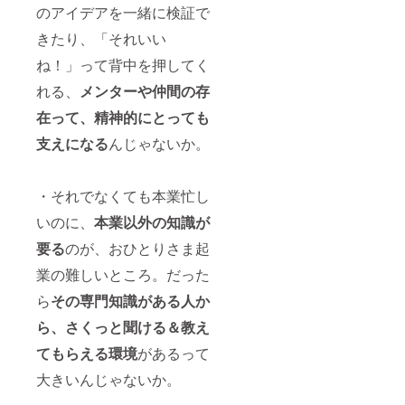
多品種
を一括
り、
www.in
のアイデアを一緒に検証で
少量生
で行う
キッズ
stagra
産のス
株式会
プロ
m.com/
きたり、「それいい
タイル
社美販
ジェク
nanairo
を守り
の代表
トの一
ね！」って背中を押してく
_josani
続けて
取締
員とし
n/
いる。
役。
れる、
メンターや仲間の存
て広報
ーーー
＜メ
2016
業務に
●JAMS
在って、精神的にとっても
ディア
年、淀
関わら
TORE
掲載例
紙器製
せてい
キャリ
支えになる
んじゃないか。
＞ ・月
作所の
ただく
アベー
刊ビジ
代表取
ことに
スキャ
ネスサ
締役に
なった
ンプ
ミット
就任後
のがリ
・それでなくても本業忙し
12ヶ月
｜特集
も顧客
ターン
利用料
「戦略
のニー
参加の
いのに、
本業以外の知識が
｜月980
的に進
ズに合
キッカ
円×12ヶ
要る
のが、おひとりさま起
める第
わせた
ケ。企
月 ・利
三者継
多品種
業理念
用開始
業の難しいところ。だった
承」記
少量生
「難し
｜プロ
事掲載
産のス
いコト
ジェク
ら
その専門知識がある人か
｜2021
タイル
をカン
ト終了
年12月
を守り
タン
後の翌
ら、さくっと聞ける＆教え
15日発
続けて
に、お
月１日
行 ・テ
いる。
もしろ
てもらえる環境
があるって
から
レビ東
＜メ
いモノ
（2021
京「ガ
ディア
大きいんじゃないか。
をもっ
年6月1
イアの
掲載例
とおも
日を予