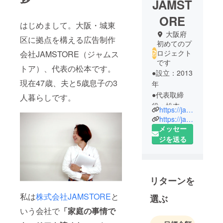
JAMST
ORE
はじめまして。大阪・城東
大阪府
区に拠点を構える広告制作
初めてのプ
ロジェクト
会社JAMSTORE（ジャムス
です
トア）、代表の松本です。
●設立：2013
現在47歳、夫と5歳息子の3
年
●代表取締
人暮らしです。
役：松本裕
https://jamstore-web.com/
美（市位裕
https://jambasecamp.official.ec/
美）※旧姓・
メッセー
松本をビジ
ジを送る
ネスネーム
にしていま
す
リターンを
＜松本裕
私は
株式会社JAMSTORE
と
選ぶ
美：プロ
いう会社で
「家庭の事情で
フィール＞