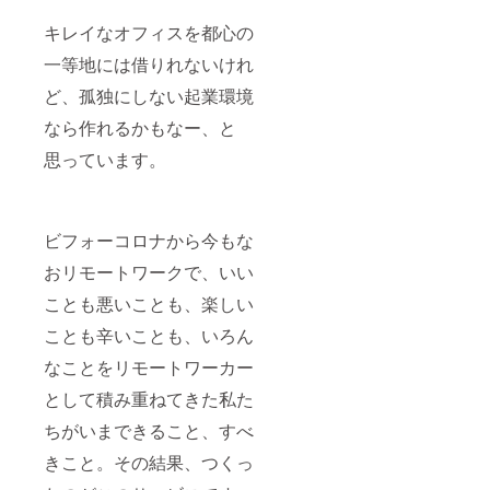
夜明
＞ ・月
しろ
定） ※
け」
刊ビジ
く」を
サービ
キレイなオフィスを都心の
2016年
ネスサ
はじ
ス詳細
2月23日
ミット
め、
は以下
一等地には借りれないけれ
放送 ・
｜特集
キッズ
URLを
日本経
「戦略
プロ
ど、孤独にしない起業環境
ご覧く
済新聞
的に進
ジェク
ださい
｜2018
める第
なら作れるかもなー、と
トの魅
https://j
年4月23
三者継
力も多
ambas
思っています。
日夕刊
承」記
くの人
ecamp.
一面掲
事掲載
に伝え
official.
載 ・日
｜2021
たいと
ec/abou
経トッ
年12月
考えて
t
プリー
15日発
いま
ビフォーコロナから今もな
ダー｜
行 ・テ
す。
特集
レビ東
ーー
おリモートワークで、いい
『「倒
京「ガ
●JAMS
産」と
イアの
TORE
ことも悪いことも、楽しい
いう
夜明
キャリ
ことも辛いことも、いろん
カード
け」
アベー
の切り
2016年
スキャ
なことをリモートワーカー
方』記
2月23日
ンプ
事掲載
放送 ・
12ヶ月
として積み重ねてきた私た
｜2019
日本経
利用料
年7月1
済新聞
｜月980
ちがいまできること、すべ
日発
｜2018
円×12ヶ
行、他
年4月23
月 ・利
きこと。その結果、つくっ
多数 ・
日夕刊
用開始