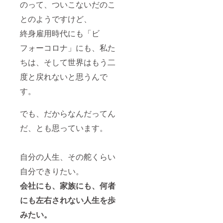
｜プロ
頓した
は、メ
中浜
のって、ついこないだのこ
時々あ
円×12ヶ
トの一
ジェク
り、一
ンバー
6−1−31
りま
月 ・利
員とし
ト終了
緒にト
が入れ
−3F）
とのようですけど、
す。 そ
用開始
て広報
後の翌
ライア
替わり
※現地
んなこ
｜プロ
業務に
終⾝雇⽤時代にも「ビ
月１日
ンドエ
立ち替
参加の
とはあ
ジェク
関わら
から
ラーを
わり
みでの
りませ
ト終了
せてい
フォーコロナ」にも、私た
（2021
繰り返
で、隔
実施で
ん。お
後の翌
ただく
年6月1
した
週ブレ
す。
産は、
月１日
ちは、そして世界はもう⼆
ことに
日を予
り。失
ストオ
（オン
交通事
から
なった
定） ※
敗も成
ンライ
ライン
故に
度と戻れないと思うんで
（2021
のがリ
サービ
功も先
ン
での実
あった
年6月1
ターン
ス詳細
にして
MTG（1
施はご
す。
のと同
日を予
参加の
は以下
きたタ
時間）
ざいま
じ衝撃
定） ※
キッカ
URLを
フなメ
を実
せん）
だとい
サービ
ケでし
ご覧く
ンバー
施。あ
でも、だからなんだってん
・開催
われて
ス詳細
た。 企
ださい
があな
なたの
日時：7
いま
は以下
業理念
だ、とも思っています。
https://j
たのス
強みを
月の開
す。 本
URLを
「難し
ambas
タート
整理整
催を予
来なら
ご覧く
いコト
ecamp.
アップ
頓した
定して
ば、静
ださい
をカン
official.
をがっ
り、一
おりま
養して
⾃分の⼈⽣、その舵くらい
https://j
タン
ec/abou
ちり両
緒にト
す。
リハビ
ambas
に、お
t
脇から
ライア
※単日開
⾃分できりたい。
リが必
ecamp.
もしろ
支えま
ンドエ
催の予
要な時
official.
いモノ
す。 ◎
ラーを
会社にも、家族にも、何者
定です
期でも
ec/abou
をもっ
チーム
繰り返
※最終
ありま
t
とおも
にも左右されない⼈⽣を歩
メン
した
的な開
す。 そ
しろ
バー経
り。失
催日時
れなの
く」を
みたい。
歴 ・松
敗も成
はリ
に今の
はじ