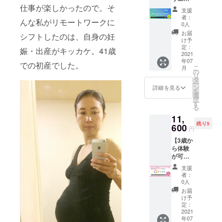
テーマ
JAMST
ターに
仕事が楽しかったので。そ
年6月1
でも話
る大手ホテ
ORE
支援
なろ
日を予
し放題
HP
者：
ルなどにて
んな私がリモートワークに
う！」
定） ・
です。 -
0人
https://j
企画の
ブライダル
サービ
----------
amstor
お届
シフトしたのは、自身の妊
つくり
スの利
・松本
け予
e-
事業の出稿
かた
用方法
定：
裕美｜
web.co
娠・出産がキッカケ。41歳
企画を担
ワーク
2021
詳細は
Copywr
m/
年07
ショッ
以下
当。
iter/Cre
での初産でした。
こ
月
プ ご参
URLを
の
ativeDir
そのほか、
リ
加3名
ご覧く
タ
ector/In
ー
互助会系結
様
ださい
ン
terview
詳細を見る
を
＆
https://j
選
er/株式
婚式場、レ
択
JAMST
ambas
す
会社
ストラン、
る
ORE
ecamp.
JAMST
11,
キャリ
フォトスタ
official.
ORE 代
残り5
アベー
600
ec/abou
表取締
ジオ、ジュ
円
スキャ
t
役 松本
エリー
【3歳か
ンプ1年
のnote
ら体験
間利用
ショップな
https://
が可能
料｜月
note.co
ど、小規模
なデジ
980円
m/hirov
支援
タルコ
会場及び、
×12ヶ月
iva/n/n2
者：
ンテン
→10ヶ
0人
8e8edb
グッズ系ク
ツ「オ
月分の
bbad6
お届
ライアント
リガ
料金で
け予
ミ」
利用
定：
も担当。
ワーク
2021
可】
年07
ショッ
ーー エ