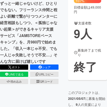
107%
ずっと一緒じゃないけど、ひとり
目標金額は49,000
まちづくり・地域活性化
でもない。フリーランス仲間と程
円
よい距離で繋がりつつメンターに
経営相談もしつつ、＜孤独じゃな
支援者数
CAMPFIRE for Social Good
CAMPFIRE Creation
9
人
い起業＞ができるキャリア支援
CAMPFIREふるさと納税
machi-ya
コミュニティ
サービス「JAMSTOREベース
キャンプ」を、月980円で始めま
した。「収入一本じゃ不安、でも
募集終了まで残
一人じゃ失敗しそうで不安…」そ
り
終了
んな方に届けば嬉しいです
ポスト
シェア
LINEで送る
URLコピー
埋め込み
QRコード
このプロジェクトは、
2021/05/07
に募集を開始
し、
9
人の支援により