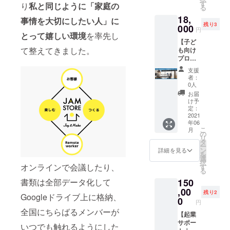
スキャ
グラミ
す
そして
く、リモー
会）
り
私と同じように「家庭の
発。ノ
は、リ
る
ンプ1年
ングの
共感を
https://j
ンバー
ターン
トワー
18,
間利用
講師を
事情を大切にしたい人」に
覚えま
cca-
バルで
ご購入
残り3
料｜月
カー、パラ
000
して下
した。
net.co
円
直感操
の皆様
980円
とって嬉しい環境
を率先し
さって
それが
m/kids/
レルワー
作を通
の予定
【子ど
×12ヶ月
いる、
今回リ
が考案
して自
を調整
カーの第一
て整えてきました。
も向け
→10ヶ
きの
ターン
した、
分だけ
上、決
プログ
月分の
ぴぃ先
歩を応援す
へのご
子ども
の昔話
定いた
ラミン
料金で
生の体
協力を
の可能
支援
動画を
る場所作り
しま
グ体験1
利用
験レッ
お願い
者：
性を引
つくる
す。 ※
回分
を手掛け始
可】
スン ・
0人
した理
き出す
ことが
株式会
（親子
ーー 絵
きの
由で
お届
める
エクサ
できま
社エン
参加
本の読
ぴぃ先
け予
す。 以
サイズ
す。 ・
ジンズ
可）
み聞か
定：
生プロ
下、先
で子ど
開催場
につい
＆
2021
せを通
◎現在の松
フィー
日安岡
もの体
所：
て
年06
JAMST
して、
ル
さんが
幹を鍛
本
JAMST
こ
https://
月
ORキャ
「つく
の
https://j
挑戦さ
えるた
OREフ
リ
engines
JAMSTORE
リア
る」こ
タ
ambas
れたク
めに効
リース
ー
.co.jp/
ベース
とや
ン
ecamp.
詳細を見る
では、DTP及
ラファ
果的だ
ペース
を
主にオ
キャン
「も
選
official.
ンより
と言わ
（〒
びWEB制作
択
ンライ
プ12ヶ
の」の
オンラインで会議したり、
す
ec/blog/
一部文
れてい
536-
る
ン・モ
月利用
（デザイ
大切さ
2021/02
章を引
ます。
0023 大
バイル
150
書類は全部データ化して
料】
を学
/02/001
用させ
ン・ライ
子ども
阪市城
等・家
ーー ●
,00
び、そ
745
ていた
残り2
が生ま
東区東
庭用な
Googleドライブ上に格納、
ティングな
子ども
の後ド
0
【注意
だきま
れる瞬
円
中浜
ど、
向けプ
ライ
ど）のクリ
事項】
した。
間から
全国にちらばるメンバーが
6−1−31
ゲーム
ログラ
【起業
バーな
・
どうか
立ち会
エイティブ
−3F）
コンテ
ミング
サポー
どの工
Scratch
ご一読
いつでも触れるようにした
い、子
※現地
ンツの