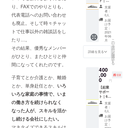
実務チーム
体験
ト｜
具を
のハン
いただ
どもの
参加の
企画開
（親子
２ヶ月
使って
り、FAXでのやりとりも、
ズオン
の統括を。
ければ
成長を
支援
みでの
発を手
参加
コー
実際に
で簡単
幸いで
者：
見守り
実施で
淀紙器製作
掛ける
可）｜1
ス
代表電話へのお問い合わせ
DIYを体
なゲー
0人
す。
続けて
す。
エン
回分 お
＆
所企画部で
験して
ム作成
ーーー
お届
きた安
（オン
ターテ
も廃止。そして時々チャッ
けいこ
JAMST
いただ
にチャ
け予
ー まず
は、企画・
岡さん
ライン
イメン
JAMに
ORE
きま
定：
レンジ
は、産
だから
での実
トで仕事以外の雑談話をし
トクリ
ブランディ
てプロ
キャリ
2021
す。誰
してい
後に必
こその
施はご
エイ
年06
グラミ
アベー
かのた
ング業務を
ただき
要な栄
たり…。
体幹指
ざいま
こ
ティブ
月
ングの
スキャ
めにつ
の
ます！
養や食
導。
担う。
せん）
リ
企業で
講師を
ンプ1年
くるこ
タ
その結果、優秀なメンバー
事内容
「カラ
・開催
ー
す。
いわばパラ
して下
間利用
とが
ン
※Scratc
詳細を見る
を知っ
ダがま
日時：7
を
JAMST
さって
料｜月
がひとり、またひとりと仲
「もの
選
hの使え
レルワーク
てもら
だでき
月の開
択
ORE
いる、
980円
づく
す
る環境
い食べ
あがる
催を予
経営者。
る
キャリ
間になってくれたのです。
きの
×12ヶ月
り」。
が必要
られる
前に、
定して
アベー
400
ぴぃ先
→10ヶ
プライベー
大変を
となり
ように
スポー
おりま
スキャ
生の体
月分の
,00
通し
ますの
するに
トでは夫と5
残り2
ツをし
す。
子育てとか介護とか、離婚
ンプ責
験レッ
料金で
て、知
0
で、以
はどう
て膝や
円
※単日開
任者の
歳息子の三
スン ・
利用
識だけ
下より
したら
肩、肘
とか、単身赴任とか、
いろ
催の予
松本
きの
可】
【起業
でなく
人暮らし。
環境条
いいの
を壊す
定です
が、こ
ぴぃ先
ーー ●
サポー
心も育
件をご
いろな家庭の事情で、いま
か一緒
子ども
ボーっとし
※最終
の春か
生プロ
経営・
ト｜6ヶ
むワー
確認下
に考え
がほん
的な開
ら広報
たいのに、
フィー
企業の
月コー
ク
の働き方を続けられなく
さい。
ていき
とに多
支援
催日時
メン
ル
先輩メ
ス
ショッ
ぼーっとで
たいと
者：
いんで
は、リ
バーと
なった人が、スキルを活か
https://j
ンター
＆
プで
https://
0人
思って
す。そ
ターン
きないタ
して参
ambas
による
JAMST
す。 ・
scratch
いま
お届
んな子
ご購入
加する
し続ける会社にしたい。
ecamp.
起業サ
ORE
チ。常にせ
対象：5
.mit.edu
け予
す。 人
どもを
の皆様
株式会
official.
ポート
キャリ
歳～12
定：
/info/faq
によっ
わしなく、
ひとり
マネタイズできるスキルは
の予定
社キッ
2021