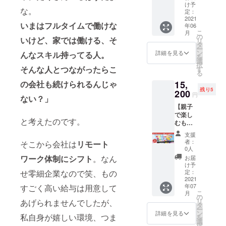
回分
会（ラ
による
け予
せん ※
記載下
のアライア
な。
（親子
ンチ試
定：
コア
備考欄
さい ・
参加
2021
ンス契約
食付）
キッズ
に参加
開催場
いまはフルタイムで働けな
年06
可）
助産
体操
人数を
で、株式会
所：オ
こ
月
＆
師・安
の
親子体
記載下
ンライ
いけど、家では働ける、そ
リ
社淀紙器製
JAMST
岡さん
タ
験｜1回
さい
ン
ー
ORE
が宝塚
作所の企画
ン
分 Q:コ
詳細を見る
んなスキル持ってる人。
Q「オリ
（zoom
を
キャリ
で今年7
選
アキッ
ガミ」
を予
部長に就
択
アベー
月に新
そんな人とつながったらこ
す
ズ体操
とは？
定。リ
る
任。DTP・
スキャ
設予定
とは？
https://
アル開
15,
の会社も続けられるんじゃ
ンプ
の助産
子ども
WEBにとど
origami
催での
残り5
12ヶ月
200
院。 コ
の発育
-
円
実施は
まらない企
ない？」
利用
ンセプ
発達を
edu.co
ござい
【親子
料
画・プロ
トは
考え、
m/#2
ませ
で楽し
＆ 】
『栄
運動メ
NEC
デュース領
ん） ・
と考えたのです。
むもの
ーー ●
養』と
ニュー
パーソ
開催日
域へ。
づくり
子ども
『休
化した
ナルコ
支援
時：7月
体験
向けプ
息』で
体幹ト
者：
ン
そこから会社は
リモート
の開催
「にじ
ログラ
す 安岡
0人
レーニ
ピュー
を予定
◎2021年：
いろの
ミング
さんの
ワーク体制にシフト
。なん
ング体
お届
タ、レ
してお
ネジ」
キャリア
体験
お考え
け予
操で
ノボ・
りま
ご参加
（親子
定：
せ零細企業なので笑、もの
は私た
す。
ベースキャ
ジャパ
す。
3名様
2021
参加
ちも親
JCCA
ンと
※単日開
ンプを開
年07
すごく高い給与は用意して
＆
可）｜1
として
（日本
キッズ
催の予
こ
月
JAMST
回分 お
始。また仕
の
母とし
コアコ
プロ
定です
リ
あげられませんでしたが、
ORE
けいこ
タ
て大変
ンディ
ジェク
事仲間とし
※最終
ー
キャリ
JAMに
ン
勉強に
詳細を見る
ショニ
トが共
私自身が嬉しい環境、つま
的な開
を
てだけでな
アベー
てプロ
選
なり、
ング協
同開
催日時
択