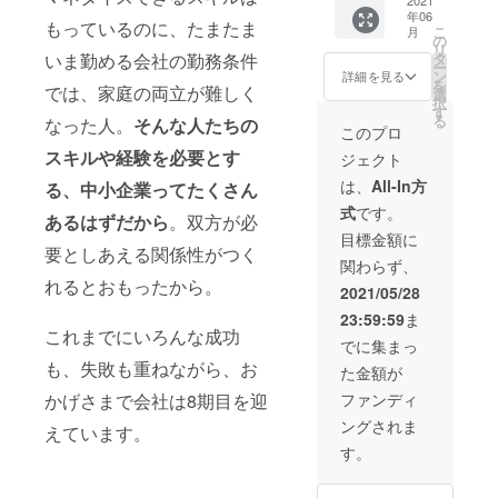
ec/blog/
｜2ヶ月
アベー
歳 ※お
・体験
て足り
でもこ
を調整
ズプロ
チャリ滑走
年06
2021/02
コース
スキャ
子様3名
レッス
ていな
もっているのに、たまたま
の体幹
上、決
こ
ジェク
月
/02/001
・立
ンプ1年
様まで
する日々。
の
ンは土
い栄養
体操で
定いた
リ
トは
745
ち上
間利用
ご参加
タ
いま勤める会社の勤務条件
日の日
素や消
減らせ
でも概ね楽
しま
ー
2020年
【注意
げ〜2ヶ
料｜月
いただ
ン
中に開
詳細を見る
化機能
たら嬉
す。 ※
を
2月ま
事項】
月間の
980円
では、家庭の両立が難しく
けま
選
催予定
は違い
しい」
株式会
択
で、同
・
業務推
×12ヶ月
す。
す
です。
ます。
と語る
社キッ
る
社内ベ
なった人。
そんな人たちの
Scratch
進サ
→10ヶ
尚、参
ーー
このプロ
添加物
安岡さ
ズプロ
ン
のハン
ポート
月分の
加人数
●JAMS
などを
んのコ
ジェク
スキルや経験を必要とす
チャー
ジェクト
ズオン
・名
料金で
が3名に
TORE
含まず
アキッ
トにつ
事業と
で簡単
刺デザ
利用
満たな
キャリ
は、
All-In方
安心し
る、中小企業ってたくさん
ズ体
いて
して活
なゲー
イン
可】
い場合
アベー
て食べ
操、ホ
https://
動して
式
です。
ム作成
（オリ
ーー ●
でも価
スキャ
あるはずだから
。双方が必
られ、
ント超
kids-
いまし
にチャ
ジナ
経営・
格は変
ンプ
目標金額に
その方
おすす
project.
た。 ※
レンジ
ル） 経
企業の
要としあえる関係性がつく
わりま
12ヶ月
にあっ
めで
jp/ 子ど
株式会
関わらず、
してい
営、財
先輩メ
せん ※
利用料
た物を
す！ ※
もたち
社キッ
れるとおもったから。
ただき
務、
ンター
備考欄
｜月980
2021/05/28
提供し
コア
の「す
ズプロ
ます！
マーケ
による
に参加
円×12ヶ
ていき
キッズ
ご
ジェク
23:59:59
ま
ティン
起業サ
人数を
月 ・利
たいと
体操開
い！」
これまでにいろんな成功
ト
※Scratc
グ、ク
ポート
記載下
用開始
でに集まっ
思いま
催風景
が見つ
https://
hの使え
リエイ
｜6ヶ月
さい Q:
｜プロ
す。 そ
https://j
も、失敗も重ねながら、お
かるコ
kids-
た金額が
る環境
ティブ
コース
「にじ
ジェク
して、
ambas
トやモ
project.
が必要
に強い3
-立ち
いろの
ト終了
ファンディ
かげさまで会社は8期目を迎
慣れな
ecamp.
ノの企
jp/ ーー
となり
人が
上げ〜
ネジ」
後の翌
い子育
official.
画、
●JAMS
ングされま
ますの
チーム
6ヶ月間
プロ
えています。
月１日
てで
ec/blog/
ゲー
TORE
で、以
を結
の業務
ジェク
から
す。
「寝て
2021/02
ム、PC
キャリ
下より
成。あ
推進サ
トと
（2021
いる間
/02/003
等ソフ
アベー
環境条
なたの
ポート
は？
年6月1
に赤
131 ※安
トウェ
スキャ