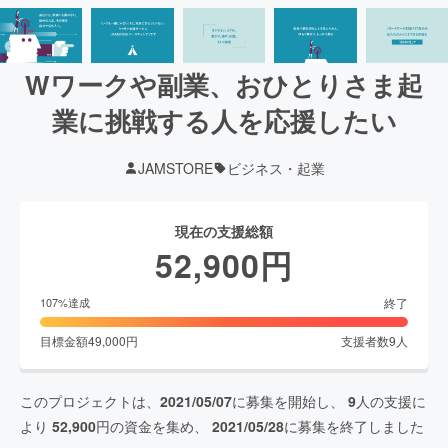
Wワークや副業、おひとりさま起
業に挑戦する人を応援したい
JAMSTORE
ビジネス・起業
現在の支援総額
52,900
円
終了
107
%達成
目標金額
49,000
円
支援者数
9
人
このプロジェクトは、
2021/05/07
に募集を開始し、
9
人の支援に
より
52,900
円の資金を集め、
2021/05/28
に募集を終了しました