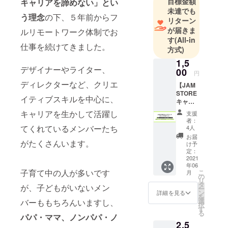
目標金額
キャリアを諦めない」とい
㈱
未達でも
JAMSTORE
う理念
の下、５年前からフ
リターン
代表取締
が届きま
ルリモートワーク体制でお
役、コピー
す
(All-in
仕事を続けてきました。
ライター、
方式)
クリエイ
1,5
デザイナーやライター、
ティブディ
00
円
レクター、
ディレクターなど、クリエ
【JAM
インタビュ
STORE
イティブスキルを中心に、
キャリ
アー
アベー
キャリアを生かして活躍し
支援
クリエイ
スキャ
者：
ンプサ
ターとして
てくれているメンバーたち
4人
ポー
お届
「整理整
ター】
がたくさんいます。
け予
頓」を軸に
以下の
定：
体験
2021
したクリエ
年06
レッス
イティブ
子育て中の人が多いです
こ
月
ンから1
の
リ
ディレク
つを選
タ
が、子どもがいないメン
ー
べる招
ン
詳細を見る
ション、及
を
待コー
選
バーももちろんいますし、
びコピーラ
択
ド付
す
る
き。 招
イティング
パパ・ママ、ノンパパ・ノ
2,5
待コー
を手掛ける