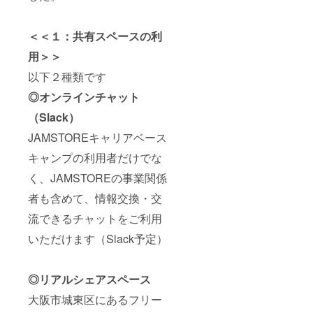
ださい
https://j
ambas
ecamp.
＜＜１：共有スペースの利
official.
用＞＞
ec/abou
t
以下２種類です
◎オンラインチャット
（Slack）
JAMSTOREキャリアベース
キャンプの利用者だけでな
く、JAMSTOREの事業関係
者も含めて、情報交換・交
流できるチャットをご利用
いただけます（Slack予定）
◎リアルシェアスペース
大阪市城東区にあるフリー