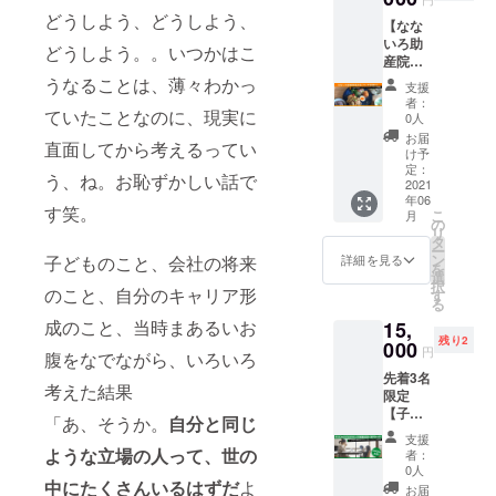
所、という
×12ヶ月
レット
じ
どうしよう、どうしよう、
【なな
２事業体制
→10ヶ
専用の
フォー
いろ助
月分の
デジタ
マット
どうしよう。。いつかはこ
での経営を4
産院見
料金で
ルコン
で幅広
年続ける。
学会
利用
うなることは、薄々わかっ
テンツ
くご参
支援
（ラン
可】
「オリ
加いた
者：
チ試食
ていたことなのに、現実に
ーー ●
ガミ」
0人
だけま
◎2015年：
付）
なない
のワー
す。 ・
お届
直面してから考えるってい
松本の高齢
＆
ろ助産
ク
け予
対象：5
JAMST
院
定：
ショッ
出産を機
歳～大
う、ね。お恥ずかしい話で
ORE
2021
（2021
プで
人 ※3名
に、広告事
年06
キャリ
年7月開
す。 ・
様まで
す笑。
こ
月
アベー
業はフルリ
業予
の
対象：3
ご参加
リ
スキャ
定）
タ
歳～8歳
いただ
モートワー
ー
ンプ1年
院長／
ン
※お子様
子どものこと、会社の将来
詳細を見る
けま
を
ク体制へ。
間利用
助産師
選
3名まで
す。
択
料｜月
のこと、自分のキャリア形
コア
◎2017年：
す
ご参加
尚、参
る
980円
キッズ
いただ
加人数
飲食部門を
成のこと、当時まあるいお
15,
×12ヶ月
体操普
けま
が3名に
残り2
クローズ。
→10ヶ
000
及員・
す。
満たな
円
腹をなでながら、いろいろ
月分の
チャイ
尚、参
◎2018年：
い場合
先着3名
料金で
ルド
加人数
でも価
考えた結果
松本が代表
限定
利用
コーチ
が3名に
格は変
【子ど
可】
取締役に就
ングア
満たな
「あ、そうか。
自分と同じ
わりま
も向け
ーー ●
ドバイ
い場合
せん ※
支援
任。
プログ
なない
ザーの
ような立場の人って、世の
でも価
者：
備考欄
さらに淀紙
ラミン
ろ助産
安岡美
0人
格は変
に参加
グ体験1
中にたくさんいるはずだ
よ
院見学
和さん
器製作所と
わりま
お届
人数を