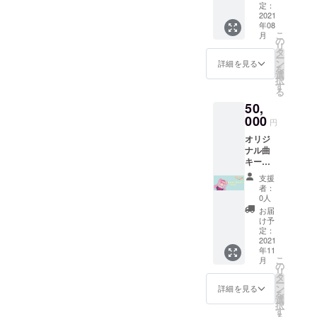
です。
絵ポス
定：
(リクエ
2021
トカー
年08
スト可
ド
こ
月
能) ＋
(JPEG)
の
リ
ノーマ
・オリ
タ
ー
ル立ち
ジナル
ン
詳細を見る
を
絵ポス
曲記念
選
択
トカー
ポスト
す
る
ド(直筆
カード
50,
サイン
(JPEG)
入り・
000
＋
円
郵送) ＋
YouTub
オリジ
お礼の
eチャン
ナル曲
動画(ひ
ネルに
キービ
とりひ
て支援
ジュア
とり収
者様の
支援
ルアク
録させ
お名前
者：
リル
ていた
を読み
0人
キーホ
だきま
上げさ
お届
ルダー
す。) ＋
せてい
け予
＋ 直筆
ノーマ
定：
ただき
お手紙
2021
ル立ち
ます。
年11
＋ おは
絵ポス
※備考欄
こ
月
ようボ
トカー
の
にご希
リ
イス
ド
タ
望のお
ー
(wav)
(JPEG)
ン
名前(必
詳細を見る
を
20文字
・オリ
選
須)・ボ
択
程度の
ジナル
す
イスの
る