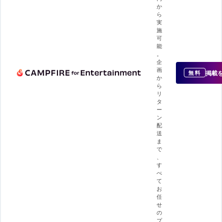
か
ら
実
施
可
能
。
企
画
掲載
無料
か
ら
リ
タ
ー
ン
配
送
ま
で
、
す
べ
て
お
任
せ
の
プ