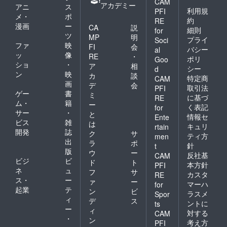
CAM
アカデミー
アニ
ス
利用規
PFI
メ・
ポ
約
RE
漫画
ー
CA
説
細則
for
ツ
MP
明
プライ
Soci
ファ
映
FI
会
バシー
al
ッ
像
RE
・
ポリ
Goo
ショ
・
ア
相
シー
d
ン
映
カ
談
特定商
CAM
画
デ
会
取引法
PFI
ゲー
書
ミ
に基づ
RE
ム・
籍
ー
く表記
for
サー
・
と
情報セ
Ente
ビス
雑
は
キュリ
rtain
開発
誌
ク
サ
ティ方
men
出
ラ
ポ
針
t
版
ウ
ー
反社基
CAM
ビジ
ビ
ド
ト
本方針
PFI
ネ
ュ
フ
サ
カスタ
RE
ス・
ー
ァ
ー
マーハ
for
起業
テ
ン
ビ
ラスメ
Spor
ィ
デ
ス
ントに
ts
ー
ィ
対する
CAM
・
ン
考え方
PFI