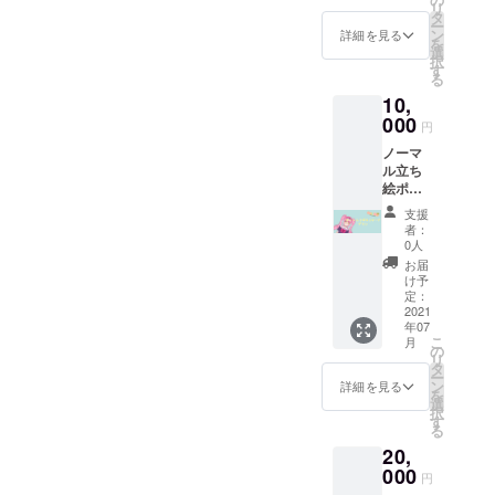
リ
ポスト
タ
ー
カード
ン
詳細を見る
を
(JPEG)
選
択
＋
す
る
YouTub
10,
eチャン
ネルに
000
円
て支援
ノーマ
者様の
ル立ち
お名前
絵ポス
を読み
トカー
上げさ
支援
ド(直筆
せてい
者：
サイン
ただき
0人
入り・
ます。
お届
郵送) ＋
※備考欄
け予
お礼の
にご希
定：
動画(ひ
2021
望のお
年07
とりひ
名前を
こ
月
とり収
ご記入
の
リ
録させ
くださ
タ
ー
ていた
い。
ン
詳細を見る
を
だきま
選
択
す。) ＋
す
る
ノーマ
20,
ル立ち
絵ポス
000
円
トカー