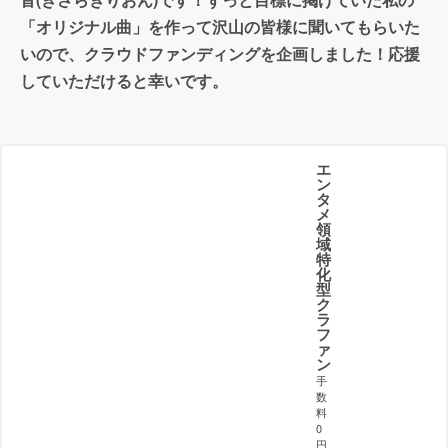
「オリジナル曲」を作って沢山の皆様に聞いてもらいた
いので、クラウドファンディングを企画しました！応援
していただけると幸いです。
エ
ン
タ
メ
領
域
特
化
型
ク
ラ
フ
ァ
ン
手
数
料
0
円