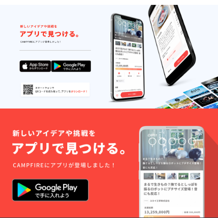
にご希
望のお
名前(必
須)・ボ
イスの
セリフ
(ご希望
があれ
ば)をご
記入く
ださ
い。