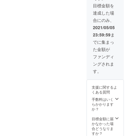
絵ポス
ようボ
い。
目標金額を
トカー
イス
ド
(wav)
達成した場
(JPEG)
20文字
合にのみ、
・オリ
程度の
ジナル
セリフ
2021/05/05
曲記念
です。
23:59:59
ま
ポスト
(リクエ
カード
スト可
でに集まっ
(JPEG)
能) ＋
た金額が
＋
ノーマ
YouTub
ル立ち
ファンディ
eチャン
絵ポス
ングされま
ネルに
トカー
て支援
ド・オ
す。
者様の
リジナ
お名前
ル曲記
を読み
念ポス
支援に関するよ
上げさ
トカー
くある質問
せてい
ド(直筆
ただき
サイン
手数料はいく
ます。
入り・
らかかります
※備考欄
郵送) ＋
か？
にご希
お礼の
望のお
動画(ひ
目標金額に届
名前(必
とりひ
かなかった場
須)・ボ
とり収
合どうなりま
イスの
録させ
すか？