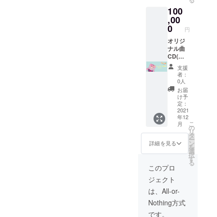
セリフ
曲記念
セリフ
100
です。
ポスト
(ご希望
(リクエ
,00
カード
があれ
スト可
(JPEG)
0
ば)をご
円
能) ＋
＋
記入く
ノーマ
オリジ
YouTub
ださ
ル立ち
ナル曲
eチャン
い。
絵ポス
CD(プ
ネルに
トカー
レス)＆
て支援
支援
ド・オ
ハイレ
者様の
者：
リジナ
ゾ音源
お名前
0人
ル曲記
(直筆の
を読み
お届
念ポス
歌詞
上げさ
け予
トカー
カー
せてい
定：
ド(直筆
ド・サ
2021
ただき
年12
サイン
イン入
ます。
こ
月
入り・
り) ＋
※備考欄
の
リ
郵送) ＋
オリジ
にご希
タ
ー
お礼の
ナル曲
望のお
ン
詳細を見る
を
動画(ひ
キービ
名前(必
選
択
とりひ
ジュア
須)・ボ
す
る
とり収
ルアク
イスの
このプロ
録させ
リル
セリフ
ジェクト
ていた
キーホ
(ご希望
だきま
ルダー
があれ
は、All-or-
す。) ＋
＋ 直筆
ば)をご
Nothing方式
ノーマ
お手紙
記入く
ル立ち
＋ おは
ださ
です。