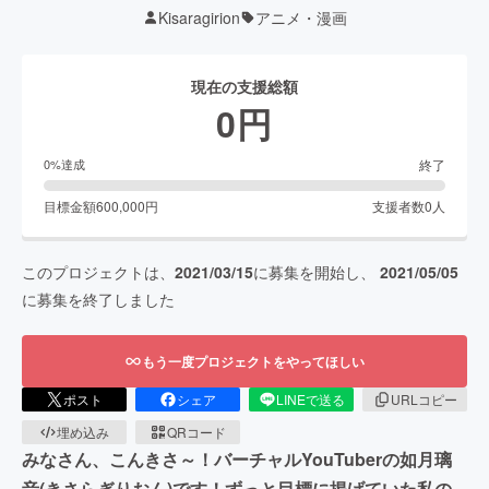
Kisaragirion
アニメ・漫画
現在の支援総額
0
円
終了
0
%達成
目標金額
600,000
円
支援者数
0
人
このプロジェクトは、
2021/03/15
に募集を開始し、
2021/05/05
に募集を終了しました
もう一度プロジェクトをやってほしい
ポスト
シェア
LINEで送る
URLコピー
埋め込み
QRコード
みなさん、こんきさ～！バーチャルYouTuberの如月璃
音(きさらぎりおん)です！ずっと目標に掲げていた私の