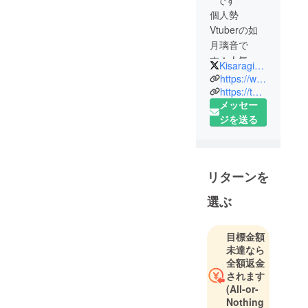
です
個人勢
Vtuberの如
月璃音で
す！人気に
Kisaragi_rion_V
なれるよう
https://www.kisaragirion.xyz
日々頑張っ
https://twitter.com/Kisaragi_rion_V
メッセー
てます！
ジを送る
リターンを
選ぶ
目標金額
未達なら
全額返金
されます
(All-or-
Nothing