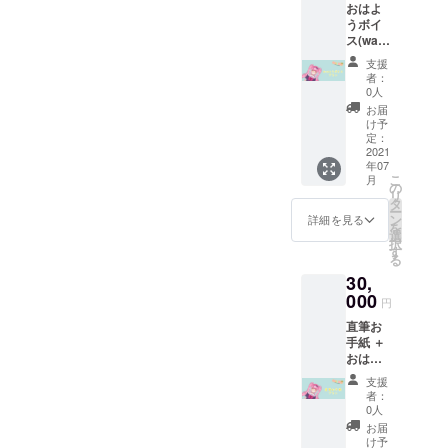
おはよ
ド
うボイ
(JPEG)
ス(wav)
＋
20文字
YouTub
支援
程度の
eチャン
者：
セリフ
ネルに
0人
です。
て支援
お届
(リクエ
者様の
け予
スト可
お名前
定：
能) ＋
2021
を読み
年07
ノーマ
上げさ
こ
月
ル立ち
せてい
の
リ
絵ポス
ただき
タ
ー
トカー
ます。
ン
詳細を見る
を
ド(直筆
※備考欄
選
択
サイン
にご希
す
る
入り・
望のお
30,
郵送) ＋
名前を
お礼の
000
ご記入
円
動画(ひ
くださ
直筆お
とりひ
い。
手紙 ＋
とり収
おはよ
録させ
うボイ
ていた
支援
ス(wav)
だきま
者：
20文字
す。) ＋
0人
程度の
ノーマ
お届
セリフ
ル立ち
け予