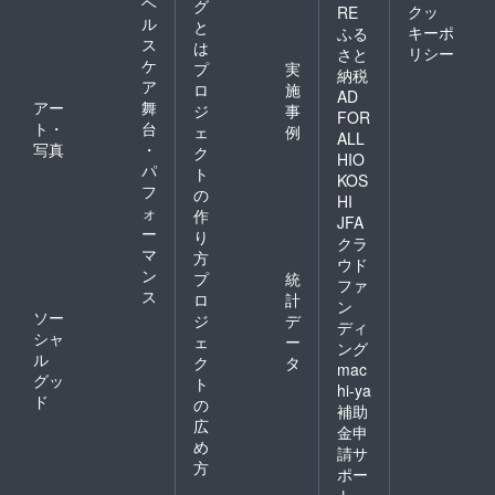
ヘ
グ
クッ
RE
ル
と
キーポ
ふる
ス
は
リシー
さと
ケ
プ
実
納税
ア
ロ
施
AD
アー
舞
ジ
事
FOR
ト・
台
ェ
例
ALL
写真
・
ク
HIO
パ
ト
KOS
フ
の
HI
ォ
作
JFA
ー
り
クラ
マ
方
ウド
ン
プ
統
ファ
ス
ロ
計
ン
ソー
ジ
デ
ディ
シャ
ェ
ー
ング
ル
ク
タ
mac
グッ
ト
hi-ya
ド
の
補助
広
金申
め
請サ
方
ポー
ト