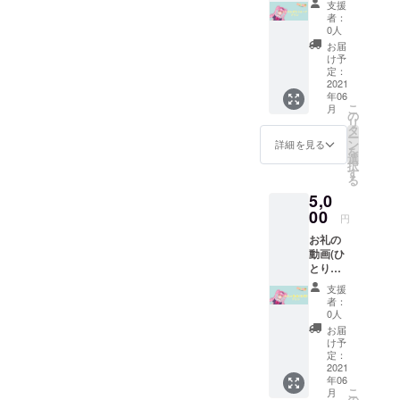
支援
ポスト
者：
カード
0人
(JPEG)
お届
＋
け予
YouTub
定：
eチャン
2021
年06
ネルに
こ
月
て支援
の
リ
者様の
タ
ー
お名前
ン
詳細を見る
を
を読み
選
択
上げさ
す
る
せてい
5,0
ただき
ます。
00
円
※備考欄
お礼の
にご希
動画(ひ
望のお
とりひ
名前を
とり収
ご記入
支援
録させ
くださ
者：
ていた
い。
0人
だきま
お届
す。) ＋
け予
ノーマ
定：
ル立ち
2021
年06
絵を利
こ
月
用した
の