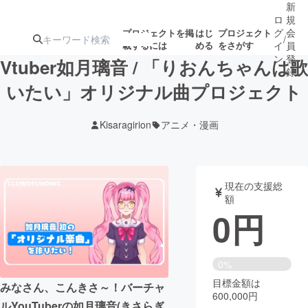
新
ロ
規
グ
会
プロジェクトを掲
はじ
プロジェクト
/
載するには
める
をさがす
イ
員
ン
登
Vtuber如月璃音 / 「りおんちゃんは歌
録
いたい」オリジナル曲プロジェクト
人気のプロ
注目のリ
注目の新着プロ
募集終了が近いプ
もうすぐ公開
Kisaragirion
アニメ・漫画
ジェクト
ターン
ジェクト
ロジェクト
されます
アート・写真
音楽
現在の支援総
額
0
円
テクノロジー・ガジェット
ゲーム・サ
映像・映画
書籍・雑誌
0%
目標金額は
みなさん、こんきさ～！バーチャ
600,000円
ビジネス・起業
チャレンジ
ルYouTuberの如月璃音(きさらぎ