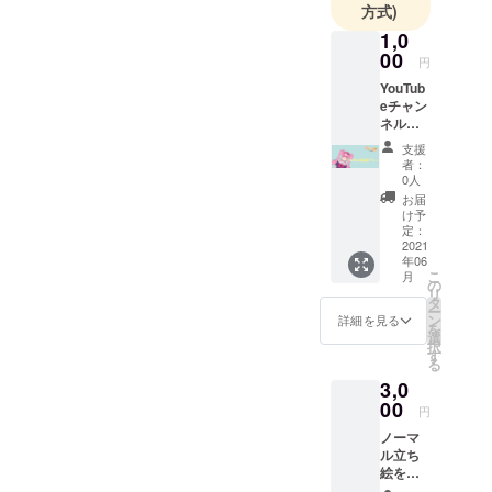
方式)
1,0
00
円
YouTub
eチャン
ネルに
て支援
支援
者様の
者：
お名前
0人
を読み
お届
上げさ
け予
せてい
定：
ただき
2021
年06
ます。
こ
月
※備考欄
の
リ
にご希
タ
ー
望のお
ン
詳細を見る
を
名前を
選
択
ご記入
す
る
くださ
3,0
い。
00
円
ノーマ
ル立ち
絵を利
用した