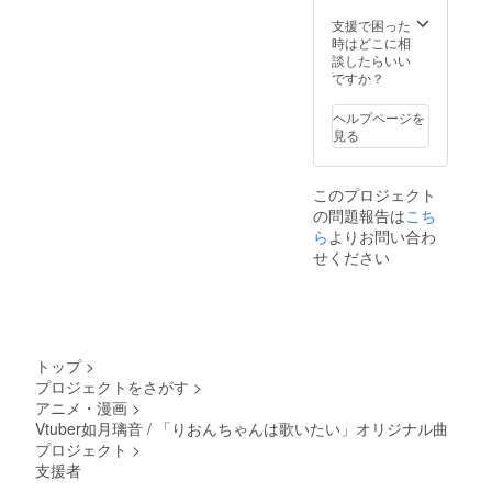
セリフ
ていた
(ご希望
だきま
支援で困った
があれ
す。) ＋
時はどこに相
ば)をご
ノーマ
談したらいい
記入く
ル立ち
ですか？
ださ
絵ポス
い。
トカー
ヘルプページを
ド
見る
(JPEG)
・オリ
ジナル
このプロジェクト
曲記念
の問題報告は
こち
ポスト
カード
ら
よりお問い合わ
(JPEG)
せください
＋
YouTub
eチャン
ネルに
て支援
者様の
トップ
>
お名前
プロジェクトをさがす
>
を読み
アニメ・漫画
>
上げさ
せてい
Vtuber如月璃音 / 「りおんちゃんは歌いたい」オリジナル曲
ただき
プロジェクト
>
ます。
支援者
※備考欄