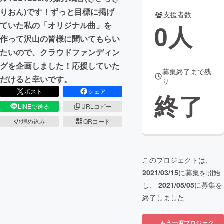
りおん)です！ずっと目標に掲げ
支援者数
まちづくり・地域活性化
0
人
ていた私の「オリジナル曲」を
作って沢山の皆様に聞いてもらい
CAMPFIRE for Social Good
CAMPFIRE Creation
たいので、クラウドファンディン
CAMPFIREふるさと納税
machi-ya
コミュニティ
グを企画しました！応援していた
募集終了まで残
だけると幸いです。
り
ポスト
シェア
終了
LINEで送る
URLコピー
埋め込み
QRコード
このプロジェクトは、
2021/03/15
に募集を開始
し、
2021/05/05
に募集を
終了しました
もう一度プロジェク