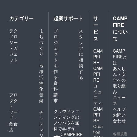
カテゴリー
起案サポート
サ
CAMP
ー
FIRE
テク
ま
プ
ス
ビ
につい
ノロ
ち
ロ
タ
ス
て
ジー
づ
ジ
ッ
・ガ
く
ェ
フ
CAM
CAMP
ジェ
り
ク
に
PFI
FIREと
ット
・
ト
相
RE
は
地
を
談
CAM
あんし
域
作
す
PFI
ん・安
活
る
る
RE
全への
性
資
コ
取り組
化
料
ミュ
み
プロ
音
請
ニ
ニュー
ダク
楽
求
ティ
ス
ト
CAM
ヘルプ
クラウドファ
フー
チ
PFI
お問い
ンディングの
ド・
ャ
RE
合わせ
ノウハウを無
飲食
レ
Crea
料で学ぼう
店
ン
tion
各種規定
CAMPFIRE
ジ