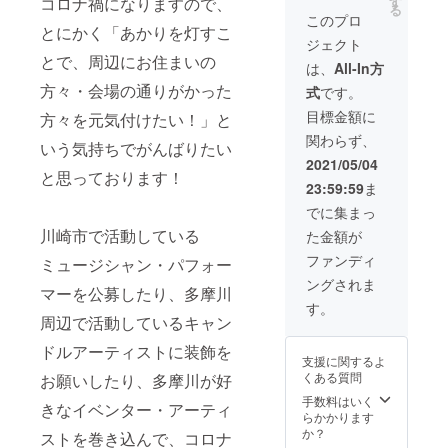
れば幸
ン。湯
コロナ禍になりますので、
す
を手作
もし記
り感の
また、
しい。
る
デザイ
のテー
いで
飲みの
りして
このプロ
載が無
ある色
みんな
これを
ンキャ
とにかく「あかりを灯すこ
マを
す。 ※
ような
みまし
かった
を、夏
で「コ
機に
ンドル
ジェクト
【日本
４：ラ
形をし
た！
り、
は海、
ロナ禍
キャン
をお送
とで、周辺にお住まいの
の四
イブエ
たデザ
スタッ
は、
All-In方
ネーム
秋は紅
で家に
ドルの
りいた
季】と
リアは
イン
フで
が不明
葉、冬
篭もり
方々・会場の通りがかった
魅力を
します
式
です。
いうこ
「オン
キャン
春・
な場合
は薄氷
がちな
広めた
ので、
とにし
ライン
ドルで
夏・
目標金額に
はイニ
という
方々を元気付けたい！」と
人にも
い！」
ご支援
たので
配信の
す！
秋・冬
シャル
イメー
家で
という
登録に
関わらず、
すが、
撮影」
１．
いう気持ちでがんばりたい
をそれ
を記載
ジで作
キャン
思いで
住所も
スタッ
が入る
Kame
ぞれイ
2021/05/04
させて
りまし
ドルを
製作し
必須と
フの中
と思っております！
ために
Candle
メージ
いただ
た。こ
点け
まし
させて
23:59:59
ま
から
点灯中
さん製
してつ
きま
ちらの
て、い
た！！
くださ
「地上
の活動
作のデ
くりま
でに集まっ
す。よ
リター
つもと
＜リ
い。 ＜
絵だけ
が一部
ザイン
した。
ろしく
ンはそ
少し
ターン
川崎市で活動している
諸注意
た金額が
ではな
生放送
キャン
春は三
お願い
の中で
違った
＞ １．
＞ ※
く、四
に写り
ドル
色団子
ファンディ
申し上
も
ミュージシャン・パフォー
日を思
スタッ
１：
季をイ
ます。
（中）
やひし
げま
【秋】
い思い
フみん
データ
ングされま
メージ
また、
２．当
もちの
マーを公募したり、多摩川
す。 ⑤
となり
に過ご
なで
提出は
した色
オンラ
日の写
ひな祭
す。
ご来場
ます。
して欲
作った
大容量
のキャ
周辺で活動しているキャン
イン配
真
り感の
はご支
また、
しい。
デザイ
転送
ンドル
信は
（デー
ある色
援のご
みんな
これを
ンキャ
サービ
ドルアーティストに装飾を
をみん
アーカ
タ送
を、夏
本人さ
で「コ
機に
ンドル
支援に関するよ
スやク
なで作
イブと
付）※ ※
は海、
まのみ
ロナ禍
キャン
【春】
くある質問
お願いしたり、多摩川が好
ラウド
りた
して
データ
秋は紅
とさせ
で家に
ドルの
１個 ※
を利用
い！」
YouTub
提出は
手数料はいく
葉、冬
ていた
篭もり
魅力を
きなイベンター・アーティ
１ ２．
しま
という
e上で公
大容量
らかかります
は薄氷
だきま
がちな
広めた
イベン
す。
お話が
開され
転送
か？
という
ストを巻き込んで、コロナ
す。高
人にも
い！」
トオリ
メール
出まし