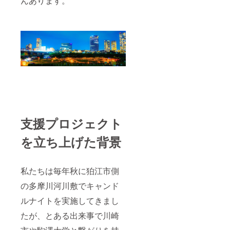
んあります。
のデザ
転送
せてい
在費は
まし
インは
サービ
ただき
ご支援
た！！
一昨年
スやク
ます。
者さま
＜リ
の缶
ラウド
の自己
ターン
バッジ
を利用
負担と
＞ １．
のデザ
しま
なりま
スタッ
インと
す。
す。 ＜
フみん
なりま
Google
感染症
なで
す。デ
Photoを
関連の
作った
ザイン
利用さ
お知ら
デザイ
は変更
せてい
せ＞ ※
ンキャ
になる
ただく
７：入
ンドル
可能性
予定で
場時に
４つ ※
がござ
す。ご
検温と
１ ２．
いま
登録の
支援プロジェクト
簡単な
イベン
す。 ※
メール
問診を
トオリ
３：
アドレ
実施し
を立ち上げた背景
ジナル
データ
スに
ます。
の缶
提出は
URLを
体温が
バッジ
大容量
送付さ
37.5度
※２
転送
せてい
私たちは毎年秋に狛江市側
以上で
３．当
サービ
ただき
あった
日の写
スやク
ます。
の多摩川河川敷でキャンド
場合、
真
ラウド
撮影を
（デー
を利用
ルナイトを実施してきまし
出来兼
タ送
しま
ねま
付）※３
たが、とある出来事で川崎
す。
す。そ
※１：大
Google
の場
量に作