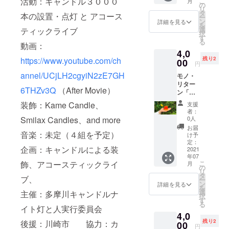
活動：キャンドル３０００
こしい
こ
クト主
月
す。 ③
夏〜」
く、四
の
メール
を利用
ん型」
ただ
リ
旨にご
２０２
今年の
季をイ
タ
にてお
しま
本の設置・点灯 と アコース
のミニ
き、１
ー
賛同い
１年７
キャン
メージ
ン
送りさ
詳細を見る
す。
キャン
０〜１
を
ただけ
月末ま
ドルの
した色
選
ティックライブ
せてい
Google
ドルを
５分間
択
る方
でに、
地上絵
のキャ
す
ただき
Photoを
数色。
程の簡
る
は、金
イベン
のテー
動画：
ンドル
ます。
利用さ
※２：
単なお
額を上
トでス
4,0
マを
をみん
写真は
せてい
データ
打ち合
乗せし
https://www.youtube.com/ch
タッフ
残り2
【日本
00
なで作
１〜２
ただく
円
提出は
わせを
ていた
が撮影
の四
りた
カット
予定で
大容量
させて
annel/UCjLH2cgyiN2zE7GH
だける
した写
モノ・
季】と
い！」
になり
す。ご
転送
いただ
ととて
真をお
リター
いうこ
という
ます。
登録の
6THZv3Q
（After Movie）
サービ
ればと
もとて
送りい
ン「ス
とにし
お話が
また、
メール
スやク
思いま
も嬉し
たしま
タッフ
たので
出まし
当日ご
装飾：Kame Candle、
アドレ
支援
ラウド
す。こ
く思い
す。
みんな
すが、
て、
来場の
者：
スに
を利用
のお時
ま
Google
で作っ
スタッ
Smilax Candles、and more
Smilax
0人
際に
URLを
しま
間帯に
す！！
Photoを
た手作
フの中
Candle
キャン
お届
送付さ
す。
お越し
利用
りキャ
音楽：未定（４組を予定）
から
さんか
け予
ドルを
せてい
Google
いただ
し、ク
ンドル
「地上
定：
ら教わ
持ち
ただき
Photoを
くこと
企画：キャンドルによる装
ラウド
その３
2021
絵だけ
りなが
帰って
ま
利用さ
が必須
年07
上でご
〜
ではな
らス
いただ
す。
せてい
飾、アコースティックライ
こ
となり
月
覧いた
秋〜」
く、四
の
タッフ
きま
※Kame
ただく
リ
ます。
だける
今年の
季をイ
タ
みんな
す。
ブ、
Candle
予定で
ー
※２：
形とさ
キャン
メージ
ン
でキャ
詳細を見る
１．
氏には
す。ご
を
データ
せてい
ドルの
した色
選
ンドル
主催：多摩川キャンドルナ
キャン
毎回ラ
登録の
択
提出は
ただき
地上絵
のキャ
す
を手作
ドルス
イブエ
メール
る
大容量
ます。
のテー
イト灯と人実行委員会
ンドル
りして
ケープ
リアの
アドレ
転送
4,0
③雨天
マを
をみん
みまし
もしく
キャン
スに
サービ
残り2
後援：川崎市 協力：カ
等によ
【日本
00
なで作
た！
は作家
円
ドル装
URLを