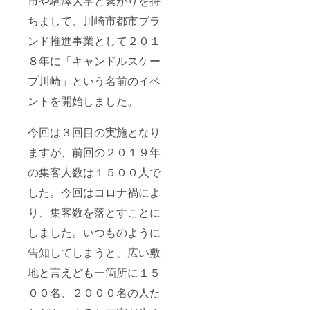
市や駒澤大学と繋がりを持
Photoを
合、後
ること
利用さ
日同等
ちまして、川崎市都市ブラ
は難し
せてい
価値の
かった
ただく
ンド推進事業として２０１
モノリ
ため、
予定で
ターン
各季節
す。ご
８年に「キャンドルスケー
を送付
色とも
登録の
いたし
限定数
プ川崎」という名前のイベ
メール
ます。
となり
アドレ
※８：撮
ます。
ントを開始しました。
スに
影時は
※２：写
URLを
マスク
真の缶
送付さ
を外す
今回は３回目の実施となり
バッジ
せてい
ことに
のデザ
ただき
ますが、前回の２０１９年
なると
インは
ます。
思われ
一昨年
の集客人数は１５００人で
ます
の缶
が、そ
バッジ
した。今回はコロナ禍によ
れ以外
のデザ
の時間
インと
り、集客数を落とすことに
帯はマ
なりま
スクの
しました。いつものように
す。デ
着用と
ザイン
告知してしまうと、広い敷
定期的
は変更
なアル
になる
地と言えども一箇所に１５
コール
可能性
消毒を
がござ
００名、２０００名の人た
お願い
いま
させて
す。 ※