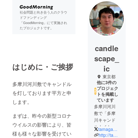
社会問題と向き合う人のクラウ
ドファンディング
「GoodMorning」にて実施され
たプロジェクトです。
candle
scape_
はじめに・ご挨拶
ic
東京都
他に3件の
多摩川河川敷でキャンドル
プロジェク
を灯しております平方と申
トを掲載し
ています
します。
多摩川河川
敷で「多摩
まずは、昨今の新型コロナ
川キャンド
ウイルスの影響により、皆
ルナイト灯
tamagawa_candle
様も様々な影響を受けてい
と人」
http://tamagawa-candle-night.amsstudio.jp/