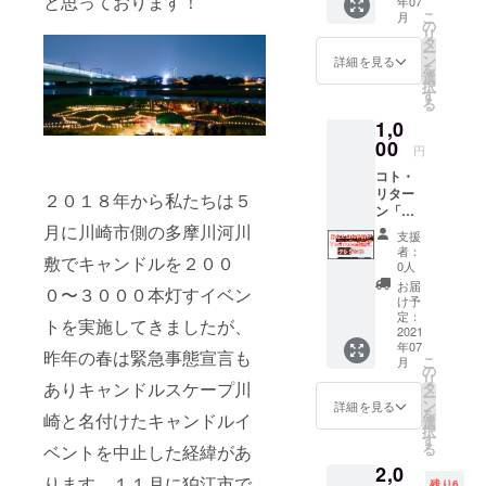
と思っております！
年07
三密対
こ
月
きたいと思
策も兼
の
リ
ねて、
タ
いながら生
ー
イン
ン
詳細を見る
を
きていまし
ター
選
択
ネット
たら、とあ
す
る
告知で
ることが
1,0
は現地
きっかけで
の正確
00
円
な場所
多摩川で
コト・
は記載
キャンドル
リター
せず
２０１８年から私たちは５
ン「報
ナイトを始
「でき
告動画
月に川崎市側の多摩川河川
るだけ
めました。
支援
に名前
オンラ
者：
音楽が大好
敷でキャンドルを２００
が掲載
インで
0人
されま
お楽し
きで、毎年
お届
０〜３０００本灯すイベン
す！」
みくだ
け予
フジロック
イベン
さい」
定：
トを実施してきましたが、
などのフェ
ト中に
2021
という
年07
撮影し
誘導を
昨年の春は緊急事態宣言も
スに出かけ
こ
月
た動画
しなが
の
リ
ています。
を使っ
ありキャンドルスケープ川
ら、サ
タ
ー
て、２
実は、２０
プライ
ン
詳細を見る
を
崎と名付けたキャンドルイ
０２１
ズ的な
選
０２年のフ
択
年７月
（ゲリ
す
る
ベントを中止した経緯があ
ジロックの
までに
ラ的
2,0
アップ
な）イ
フィールド
ります。１１月に狛江市で
残り6