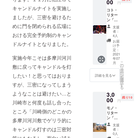
するイ
00
ベント
円
オブヘブン
ベント
形態を
キャンドルナイトを実施し
コト・
でキャンド
報告の
とりま
リター
YouTub
す。そ
ましたが、三密を避けるた
ルジュンさ
ン「ラ
e動画の
れでも
んの空間デ
イブ開
めに門を閉められる広場に
中で、
「いつ
支援
始直
お名前
コレーショ
もイベ
者：
おける完全予約制のキャン
前、ラ
もしく
ントに
4人
ンをみたこ
イブエ
はニッ
行って
お届
ドルナイトとなりました。
とがキャン
リアの
クネー
いるか
け予
キャン
ムをク
定：
ら今年
ドルナイト
ドルを
2021
レジッ
も行き
実施今年こそは多摩川河川
を行うきっ
年07
灯せる
トさせ
た
こ
月
権
かけの一つ
ていた
の
い！」
敷に戻ってキャンドルを灯
リ
利！」
だきま
タ
という
でもあった
ー
イベン
す。ま
したい！と思ってはおりま
ン
お気持
詳細を見る
を
りします。
ト当
た２０
選
ちのお
択
すが、三密になってしまう
日、日
２１年
す
どうぞよろ
客様に
る
没直
７月末
向け
しくお願い
ようなことは避けたい…と
3,0
前、ラ
までに
て、こ
残り10
いたしま
イブエ
00
お礼の
ちらに
円
川崎市と何度も話し合った
リアに
メール
現地来
す。
モノ・
並べら
ととも
場の方
ところ「川崎側のどこかの
リター
れたデ
に、イ
法とな
ン「多
ザイン
ベント
多摩川河川敷でゲリラ的に
るリ
摩川の
キャン
写真も
ターン
支援
石が
ドルを
キャンドル灯すのは三密対
公開さ
を用意
者：
キャン
点灯す
せてい
0人
致しま
ドル