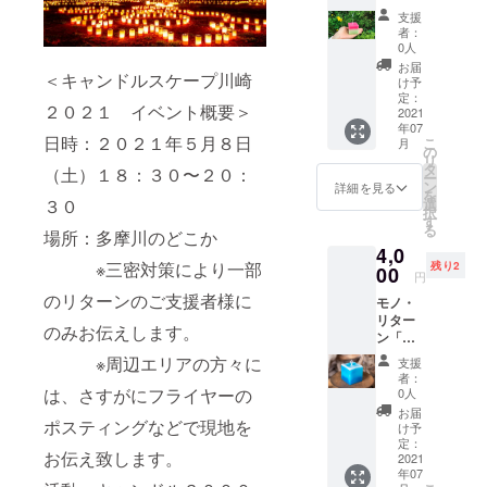
時、デ
利用さ
す。
タッフ
「キャ
くらい
送させ
ザイン
支援
せてい
＊１：
みんな
ンドル
の大き
ていた
者：
キャン
ただく
ご登録
で作っ
スケー
さの
0人
だきま
ドルに
予定で
のメー
た手作
プを背
キャン
す。
お届
点灯す
す。ご
ルアド
＜キャンドルスケープ川崎
りキャ
景にし
ドルで
け予
１．多
る権
登録の
レスも
ンドル
た記念
定：
す！
摩川の
利 ※１
メール
２０２１ イベント概要＞
しくは
その１
2021
写真」
１．
石」
※３ ※５
アドレ
CAMPF
年07
〜
を撮影
Kame
キャン
２．イ
日時：２０２１年５月８日
スに
こ
IRE内の
月
春〜」
しても
の
Candle
ドル３
ベント
URLを
リ
メッ
今年の
らいま
タ
さん製
（土）１８：３０〜２０：
個 ２．
の様子
送付さ
ー
セージ
キャン
す。カ
ン
作のデ
詳細を見る
豚さん
を撮影
せてい
を
機能か
ドルの
メラマ
３０
選
ザイン
ミニ
した写
ただき
択
ら現地
地上絵
ンは撮
す
キャン
キャン
真
ます。
る
をお知
場所：多摩川のどこか
のテー
影した
ドル
ドル３
（デー
＊他の
らせい
4,0
マを
写真を
（小）
個 ※１
タ送
プロ
たしま
※三密対策により一部
残り2
【日本
00
より美
２．当
３．当
円
付） ※
ジェク
す。
の四
しくす
日の写
日の写
２ ※
のリターンのご支援者様に
ト様と
＊２：
モノ・
季】と
るた
真
真
１：イ
比べて
当日の
リター
いうこ
め、写
（デー
（デー
のみお伝えします。
ベント
も、こ
来場
ン「ス
とにし
真を一
タ送
タ送
当日は
ちらは
ルール
タッフ
たので
度持ち
※周辺エリアの方々に
付）※ ※
付）※２
支援
１７：
比較的
もイベ
みんな
すが、
帰り、
データ
者：
※１：当
４５〜
安価な
ント日
で作っ
スタッ
は、さすがにフライヤーの
写真加
0人
提出は
日投げ
１８：
リター
前日間
た手作
フの中
工をし
大容量
お届
銭のお
１５の
ンと思
でに送
ポスティングなどで現地を
りキャ
から
たの
け予
転送
礼とし
間に本
います
信させ
ンドル
「地上
定：
ち、後
サービ
て配る
部ター
が、プ
お伝え致します。
ていた
その２
2021
絵だけ
日デー
スやク
予定の
プに起
ロジェ
だきま
年07
〜
ではな
タをE
ラウド
「豚さ