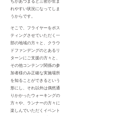
ちがあつまると三密が生ま
いただ
３：
きま
れやすい状況になってしま
データ
す。 ※
提出は
９：イ
うからです。
大容量
ベント
転送
の新型
サービ
そこで、フライヤーをポス
コロナ
スやク
ウイル
ラウド
ティングさせていただく一
ス感染
を利用
予防の
しま
部の地域の方々と、クラウ
対応に
す。
つきま
Google
ドファンデングのとあるリ
して
Photoを
は、別
ターンにご支援の方々と、
利用さ
途メー
せてい
その他コンテンツ関係の参
ルにて
ただく
お知ら
予定で
加者様のみ正確な実施場所
せさせ
す。ご
ていた
登録の
を知ることができるという
だきま
メール
す。
アドレ
形にし、それ以外は偶然通
スに
りかかったウォーキングの
URLを
送付さ
方々や、ランナーの方々に
せてい
ただき
楽しんでいただくイベント
ます。