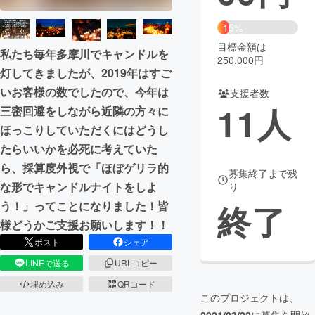
まちづくり・地域活性化
15%
目標金額は
私たち毎年多摩川でキャンドルを
250,000円
CAMPFIRE for Social Good
CAMPFIRE Creation
灯してきましたが、2019年はすご
CAMPFIREふるさと納税
machi-ya
コミュニティ
いお客様の数でしたので、今年は
支援者数
11
人
三密回避をしながら近隣の方々に
ほっこりしていただくにはどうし
たらいいかを必死に考えていた
ら、採算度外視で「ほぼゲリラ的
募集終了まで残
な形でキャンドルナイトをしよ
り
終了
う！」ってことになりました！皆
様どうかご支援お願いします！！
ポスト
シェア
LINEで送る
URLコピー
埋め込み
QRコード
このプロジェクトは、