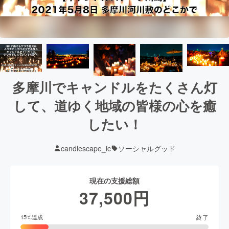
多摩川でキャンドルをたくさん灯
して、道ゆく地域の皆様の心を癒
したい！
candlescape_ic
ソーシャルグッド
現在の支援総額
37,500
円
終了
15
%達成