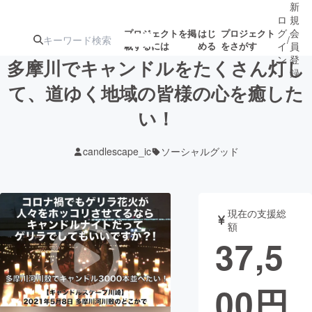
新
ロ
規
グ
会
プロジェクトを掲
はじ
プロジェクト
/
載するには
める
をさがす
イ
員
ン
登
多摩川でキャンドルをたくさん灯し
録
て、道ゆく地域の皆様の心を癒した
い！
人気のプロ
注目のリ
注目の新着プロ
募集終了が近いプ
もうすぐ公開
ジェクト
ターン
ジェクト
ロジェクト
されます
candlescape_ic
ソーシャルグッド
アート・写真
音楽
現在の支援総
テクノロジー・ガジェット
ゲーム・サ
額
37,5
映像・映画
書籍・雑誌
00
円
ビジネス・起業
チャレンジ