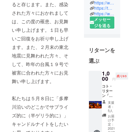
「キャンド
https://www.instagram.com/tamagawa_candle/
ると存じます。また、感染
https://twitter.com/tamagawa_candle
ルスケープ
された方々におかれまして
https://www.facebook.com/tamagawa.candle.night/
川崎」など
メッセー
は、この度の罹患、お見舞
のキャンド
ジを送る
ルイベント
い申し上げます。１日も早
を実施して
いご回復をお祈り申し上げ
おります平
ます。また、２月末の東北
方（ひらか
リターンを
た）と申し
地震に見舞われた方々、そ
選ぶ
ます。年齢
して、昨年の台風１９号で
は３０台後
被害に合われた方々にお見
1,0
半、群馬県
残り95
00
円
出身。普段
舞い申し上げます。
は広告関係
コト・
リター
の営業マン
ン「現
私たちは５月８日に「多摩
です。
地に来
支援
てお楽
川沿いのどこかでサプライ
者：
しみい
5人
環境的で文
ただけ
ズ的に（半ゲリラ的に）」
お届
化的なゆる
る権
け予
キャンドルナイトをしたい
利！」
定：
やかなイベ
今回、
2021
ントをひら