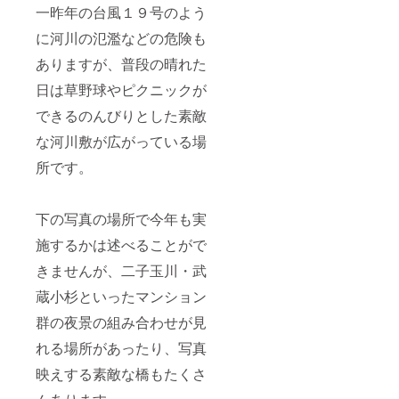
１個 ※
ま
各季節
可能性
予定で
案内さ
一昨年の台風１９号のよう
「コロ
１ ２．
す！！
色とも
がござ
す。ご
せてい
ナ禍で
イベン
限定数
いま
に河川の氾濫などの危険も
登録の
ただき
家に篭
トオリ
となり
す。 ※
メール
ます。
もりが
ジナル
ます。
ありますが、普段の晴れた
３：
アドレ
※４：も
ちな人
の缶
※２：写
データ
スに
しイベ
にも家
日は草野球やピクニックが
バッジ
真の缶
提出は
URLを
ントが
でキャ
※２
バッジ
大容量
送付さ
延期・
ンドル
できるのんびりとした素敵
３．当
のデザ
転送
せてい
中止と
を点け
日の写
インは
サービ
ただき
なった
な河川敷が広がっている場
て、い
真
一昨年
スやク
ます。
場合、
つもと
（デー
の缶
ラウド
所です。
お値段
少し
タ送
バッジ
を利用
と同等
違った
付）※３
のデザ
しま
のデザ
日を思
※１：大
インと
す。
イン
い思い
量に作
下の写真の場所で今年も実
なりま
Google
キャン
に過ご
ること
す。デ
Photoを
ドルの
して欲
施するかは述べることがで
は難し
ザイン
利用さ
リター
しい。
かった
は変更
せてい
ンをお
きませんが、二子玉川・武
これを
ため、
になる
ただく
送りい
機に
各季節
可能性
予定で
蔵小杉といったマンション
たしま
キャン
色とも
がござ
す。ご
す。 ※
ドルの
限定数
いま
登録の
群の夜景の組み合わせが見
５：イ
魅力を
となり
す。 ※
メール
ベント
広めた
ます。
れる場所があったり、写真
３：
アドレ
会場を
い！」
※２：写
データ
スに
往復す
という
映えする素敵な橋もたくさ
真の缶
提出は
URLを
る交通
思いで
バッジ
大容量
送付さ
費や滞
製作し