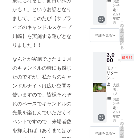
策にもなるし、面白い試み
ると
ただき
した。
お届
に！」
き、大
ます。
け予
ご支援
かも！」というお話となり
→多摩
きな
定：
◯YouT
いただ
川が好
2021
キャン
ube動画
けれ
まして、このたび【サプラ
年07
きすぎ
ドルに
にお名
ば、イ
こ
月
る人は
点灯す
の
前のク
ベント
イズのキャンドルスケープ
リ
ぜひ！
る権利
タ
レジッ
の数日
ー
という
です。
ン
川崎】を実施する運びとな
ト ※１
詳細を見る
前に場
を
キャン
いつも
選
◯当日
所の住
択
ドル。
りました！！
はその
す
の写真
所を
る
多摩川
場に居
（後日
メール
3,0
の石を
合わせ
データ
でお送
なんとか実施できた１１月
残り19
拾いに
00
たお客
送付）※
りいた
円
いって
様で、
２ ＜お
しま
のキャンドルの時にも感じ
モノ・
きて、
無料で
願い＞
す。 ＜
リター
それを
実施て
支援の
リター
たのですが、私たちのキャ
ン
使って
いる企
エント
ン＞ ・
「キャ
シリコ
画です
リー時
ンドルナイトは広い空間を
現地に
支援
ンドル
ンモー
が、三
の「備
者：
きてお
作家の
ルドを
使いますので、皆様それぞ
密に
1人
考欄」
楽しみ
【Kam
作り
なって
に【ク
お届
いただ
e
れのペースでキャンドルの
（シリ
しまわ
け予
レジッ
ける権
Candle
コンの
定：
ないよ
トして
利！
光景を楽しんでいただくイ
】さん
2021
型を作
うに今
もらい
→ 場
年07
が 製作
り）、
年はこ
たいお
所：川
ベントですので、来場者数
こ
月
したデ
黒やグ
の
ちらの
名前
崎市の
リ
ザイン
レーの
タ
ご支援
（ニッ
を抑えれば（あくまでほか
多摩川
ー
キャン
ロウを
ン
をいた
詳細を見る
クネー
河川敷
を
ドル
流し込
選