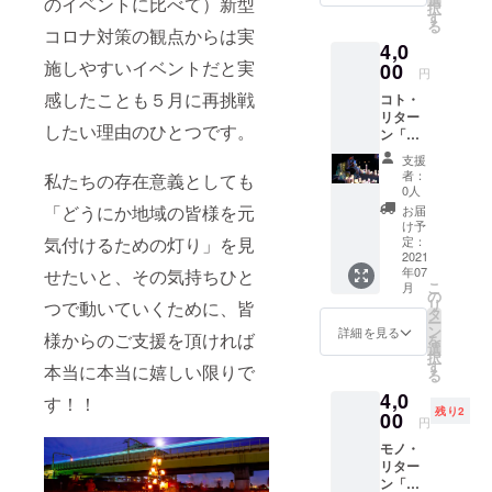
だいた
のイベントに比べて）新型
ム）】
の芝生
択
（小）
んでみ
す
お客様
をご記
広場と
る
」 多摩
コロナ対策の観点からは実
たら、
のみで
入くだ
なりま
4,0
川キャ
ほんと
実施す
さ
す。 ・
施しやすいイベントだと実
ンドル
00
に多摩
ること
い！！
円
撮影し
ナイト
川の
にしま
※１：こ
たキャ
感したことも５月に再挑戦
コト・
と一緒
石って
した！
の支援
ンドル
リター
に活動
感じの
イベン
には当
写真を
したい理由のひとつです。
ン「カ
してい
キャン
ト実施
日入場
２０２
メラマ
ただい
ドルが
日に１
のリ
支援
１年７
ンに
ている
できて
８：３
者：
私たちの存在意義としても
ターン
月末ま
キャン
「Kam
しまい
0人
０〜１
は含ん
でにお
ドルス
e
まし
「どうにか地域の皆様を元
９：１
お届
でおり
送りし
ケープ
Candle
た！
け予
０の時
ませ
ます！
を背景
気付けるための灯り」を見
」さん
定：
製作は
間帯の
ん。 ※
＜お願
にした
2021
が製作
イベン
どこか
２：
い＞ ①
年07
せたいと、その気持ちひと
記念写
するデ
ト当日
で行い
データ
５月５
こ
月
真を撮
ザイン
の
にキャ
ます。
提出は
日もし
リ
つで動いていくために、皆
影して
キャン
タ
ンドル
【限定
大容量
くは５
ー
もらお
ドル
ン
を灯し
詳細を見る
１０組
転送
様からのご支援を頂ければ
月６日
を
う！」
（小）
選
てくれ
（１組
サービ
に現地
択
ポート
を中心
す
る
本当に本当に嬉しい限りで
につき
スやク
の住所
る
レート
とした
Smilax
２名ま
ラウド
を記載
4,0
が得意
リター
す！！
Candle
で）】
を利用
したお
残り2
なカメ
00
ン。カ
sさんで
１．ラ
円
しま
知らせ
ラマン
ラフル
す。イ
イブエ
す。
をお送
モノ・
（アマ
なデザ
ベント
リアの
Google
りいた
リター
チュ
インの
後に製
点灯
Photoを
しま
ン「ス
ア）に
コップ
作し発