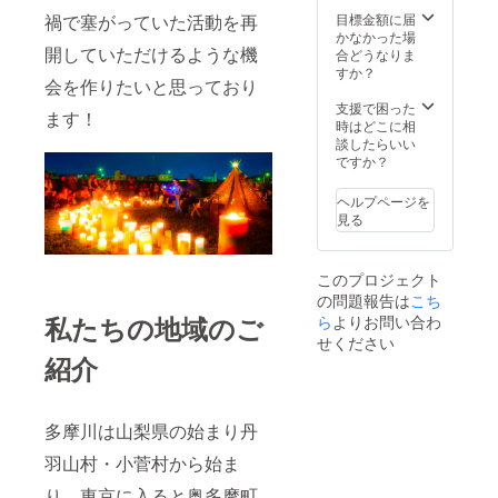
ますの
サービ
イメー
校生以
家で
という
ジナル
アドレ
て、
で、ご
スやク
禍で塞がっていた活動を再
目標金額に届
ジで作
上の人
キャン
思いで
の缶
スにご
Smilax
了承い
ラウド
かなかった場
りまし
は、お
ドルを
製作し
バッジ
連絡さ
開していただけるような機
Candle
ただけ
を利用
合どうなりま
た。こ
一人に
点け
まし
※２
せてい
さんか
れば幸
しま
すか？
ちらの
つき一
て、い
た！！
３．当
ただき
会を作りたいと思っており
ら教わ
いで
す。
リター
支援お
つもと
＜リ
日の写
ます。
りなが
す。 ※
Google
支援で困った
ンはそ
願いで
少し
ターン
ます！
真
※２：イ
らス
５：正
Photoを
時はどこに相
の中で
きれば
違った
＞ １．
（デー
ベント
タッフ
確なイ
利用さ
談したらいい
も
幸いで
日を思
スタッ
タ送
当日は
みんな
ベント
せてい
ですか？
【冬】
す。＊
い思い
フみん
付）※３
本部テ
でキャ
会場は
ただく
となり
ただ
に過ご
なで
※１：大
ントに
ンドル
応募後
予定で
ます。
し、お
して欲
ヘルプページを
作った
量に作
起こし
を手作
にご連
す。ご
また、
子様を
しい。
見る
デザイ
ること
いただ
りして
絡させ
登録の
みんな
お連れ
これを
ンキャ
は難し
き、１
みまし
ていた
メール
で「コ
いただ
機に
ンドル
かった
０分間
た！
だきま
アドレ
ロナ禍
くこと
キャン
【夏】
ため、
このプロジェクト
程の簡
スタッ
す。 ※
スに
で家に
は大丈
ドルの
１個 ※
各季節
単なお
の問題報告は
こち
フで
６：新
URLを
篭もり
夫で
魅力を
１ ２．
色とも
打ち合
春・
私たちの地域のご
ら
よりお問い合わ
型コロ
送付さ
がちな
す！ ⑥
広めた
イベン
限定数
わせの
夏・
ナウイ
せてい
人にも
せください
支援者
い！」
トオリ
となり
ち、撮
秋・冬
ルス感
ただき
家で
紹介
の交通
という
ジナル
ます。
影は１
をそれ
染予防
ます。
キャン
費や滞
思いで
の缶
※２：写
８：３
ぞれイ
の対応
※Kame
ドルを
在費は
製作し
バッジ
真の缶
０〜２
メージ
につき
Candle
点け
自己負
まし
※２
バッジ
０：３
してつ
まして
氏には
多摩川は山梨県の始まり丹
て、い
担とさ
た！！
３．当
のデザ
０の本
くりま
は別途
毎回ラ
つもと
せてい
＜リ
日の写
インは
編中の
羽山村・小菅村から始ま
した。
メール
イブエ
少し
ただき
ターン
真
一昨年
なかで
春は三
にてお
リアの
違った
ます。
＞ １．
（デー
の缶
「２０
り、東京に入ると奥多摩町
色団子