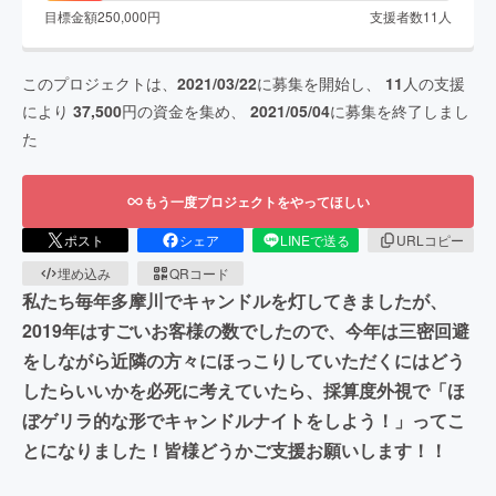
目標金額
250,000
円
支援者数
11
人
このプロジェクトは、
2021/03/22
に募集を開始し、
11
人の支援
により
37,500
円の資金を集め、
2021/05/04
に募集を終了しまし
た
もう一度プロジェクトをやってほしい
ポスト
シェア
LINEで送る
URLコピー
埋め込み
QRコード
私たち毎年多摩川でキャンドルを灯してきましたが、
2019年はすごいお客様の数でしたので、今年は三密回避
をしながら近隣の方々にほっこりしていただくにはどう
したらいいかを必死に考えていたら、採算度外視で「ほ
ぼゲリラ的な形でキャンドルナイトをしよう！」ってこ
とになりました！皆様どうかご支援お願いします！！