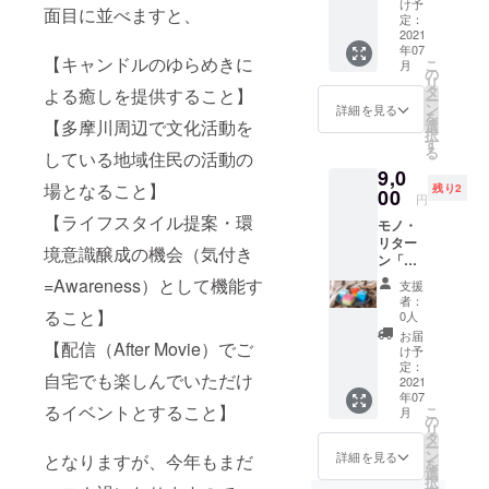
キャン
e
から
延期日
さんか
け予
してつ
ちらの
望のお
面目に並べますと、
ドルを
Candle
「地上
定：
は別の
ら教わ
くりま
リター
時間を
お送り
】さん
2021
絵だけ
ご予定
りなが
した。
ンはそ
ご記入
年07
させて
が 製作
ではな
があっ
らス
春は三
【キャンドルのゆらめきに
の中で
お願い
こ
月
いただ
したデ
く、四
の
て、現
タッフ
色団子
も
しま
リ
きま
ザイン
季をイ
タ
地ご来
みんな
よる癒しを提供すること】
やひし
【春】
す。も
ー
す。つ
キャン
メージ
ン
場がで
でキャ
詳細を見る
もちの
となり
し、別
を
きまし
ドル
【多摩川周辺で文化活動を
した色
選
きな
ンドル
ひな祭
ます。
のご支
択
ては、
（中）
のキャ
す
かった
を手作
り感の
また、
援者さ
る
している地域住民の活動の
体験型
」 いつ
ンドル
場合な
りして
ある色
みんな
まとお
9,0
のリ
も一緒
をみん
ど） ④
みまし
を、夏
で「コ
時間が
場となること】
残り2
ターン
に活動
00
なで作
上記③
た！
は海、
円
ロナ禍
重なっ
と写真
してい
りた
のた
スタッ
秋は紅
で家に
【ライフスタイル提案・環
た場合
モノ・
のリ
ただい
い！」
め、
フで
葉、冬
篭もり
は、事
リター
ターン
ている
という
「備考
春・
境意識醸成の機会（気付き
は薄氷
がちな
前にご
ン「ス
のセッ
「Kam
お話が
欄」に
夏・
という
人にも
相談さ
タッフ
トでは
e
出まし
=Awareness）として機能す
【クレ
秋・冬
イメー
支援
家で
せてい
みんな
ござい
Candle
て、
ジット
をそれ
者：
ジで作
キャン
ただく
で作っ
ること】
ます
」さん
Smilax
0人
しても
ぞれイ
りまし
ドルを
ことが
た手作
が、住
が製作
Candle
らいた
メージ
お届
た。こ
点け
ござい
【配信（After Movie）でご
りキャ
所もご
するデ
さんか
け予
いお名
してつ
ちらの
て、い
ます。
ンドル
登録い
ザイン
定：
ら教わ
前
くりま
リター
つもと
自宅でも楽しんでいただけ
◯天候
その５
2021
ただく
キャン
りなが
（ニッ
した。
ンはそ
少し
等によ
年07
〜四
形とに
ドル
らス
クネー
春は三
の中で
るイベントとすること】
違った
こ
り延
月
季〜」
なりま
（中）
の
タッフ
ム）】
色団子
も
日を思
リ
期・中
今年の
す。ご
を中心
タ
みんな
をご記
やひし
【夏】
い思い
ー
止と
キャン
了承い
とした
ン
でキャ
詳細を見る
となりますが、今年もまだ
入くだ
もちの
となり
に過ご
を
なった
ドルの
ただけ
リター
選
ンドル
さい！
ひな祭
ます。
して欲
択
場合、
地上絵