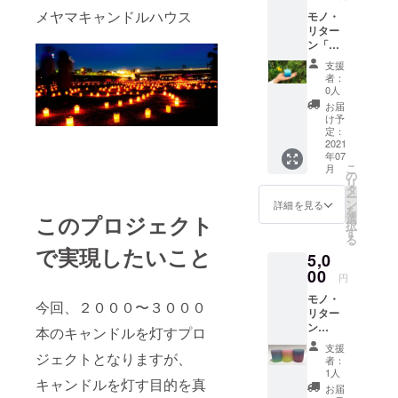
スやク
り延期
の四
りた
スタッ
のキャ
飾を
送付さ
メヤマキャンドルハウス
ラウド
モノ・
になっ
季】と
い！」
フで
ンドル
担って
せてい
を利用
リター
てし
いうこ
という
春・
との記
いただ
ただき
しま
ン「ス
まった
とにし
お話が
夏・
念写真
いてお
ます。
す。ご
タッフ
場合
たので
出まし
秋・冬
（デー
支援
りま
登録の
みんな
は、自
すが、
て、
をそれ
者：
タ送
す。
メール
で作っ
動的に
スタッ
Smilax
0人
ぞれイ
付）※１
アドレ
た手作
「After
フの中
Candle
メージ
お届
※２
スにご
りキャ
Movie
から
さんか
け予
してつ
２．当
連絡さ
ンドル
の
「地上
定：
ら教わ
くりま
日の
せてい
その４
2021
Special
絵だけ
りなが
した。
キャン
ただき
年07
〜
Thanks
ではな
らス
春は三
ドルの
こ
月
ます。
冬〜」
欄に
く、四
の
タッフ
色団子
様々な
リ
※３：雨
今年の
ネーム
季をイ
タ
みんな
やひし
写真
ー
天時に
キャン
を記
メージ
ン
でキャ
詳細を見る
もちの
（後日
を
つきま
ドルの
載」す
した色
このプロジェクト
選
ンドル
ひな祭
データ
択
して。
地上絵
るリ
のキャ
す
を手作
り感の
送付）※
る
雨天な
のテー
ターン
ンドル
りして
ある色
で実現したいこと
１ ３．
どの止
5,0
マを
に切り
をみん
みまし
を、夏
ミニ
むを得
【日本
00
替わり
なで作
た！
は海、
円
キャン
ない事
の四
ます。
りた
スタッ
秋は紅
ドル ４
情で延
モノ・
季】と
（例え
い！」
フで
今回、２０００〜３０００
葉、冬
個（当
期また
リター
いうこ
ば、５
という
春・
は薄氷
日お渡
は中止
ン
とにし
本のキャンドルを灯すプロ
月８日
お話が
夏・
という
し） ＜
となる
「キャ
たので
が雨天
出まし
秋・冬
イメー
支援
お願い
場合
ンドル
ジェクトとなりますが、
すが、
延期に
て、
をそれ
者：
ジで作
＞ ◯備
は、デ
作家の
スタッ
なった
Smilax
1人
ぞれイ
りまし
考欄に
キャンドルを灯す目的を真
ザイン
【Kam
フの中
とき、
Candle
メージ
お届
た。こ
撮影希